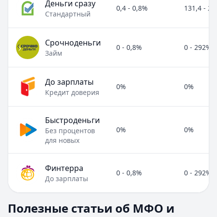
Деньги сразу
0,4 - 0,8%
131,4 - 2
Стандартный
Срочноденьги
0 - 0,8%
0 - 292%
Займ
До зарплаты
0%
0%
Кредит доверия
Быстроденьги
0%
0%
Без процентов
для новых
Финтерра
0 - 0,8%
0 - 292%
До зарплаты
Полезные статьи об МФО и микрозаймах
Полезные статьи об МФО и
Раздел:
МФО и микрозаймы
. Всего статей:
8
.