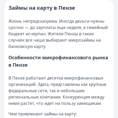
Опубликовано:
16 ноября 2025 г.
Читать новость
Категория:
МФО и микрозаймы
Займы на карту в Пензе
Возврат переплаты в «Займере»: актуальная инструкци
Читать статью
Кратко:
Разбираем, как вернуть переплату или ошибочно
Все статьи
Жизнь непредсказуема. Иногда деньги нужны
Опубликовано:
5 декабря 2025 г.
срочно — до зарплаты еще неделя, а семейный
Категория:
МФО
бюджет исчерпан. Жители Пензы в таких
Читать новость
случаях все чаще выбирают микрозаймы на
Срочный микрозайм 15 000 ₽ на карту: свежая подборка
банковскую карту.
Кратко:
Нужны 15 000 рублей на карту прямо сегодня? 
Опубликовано:
5 декабря 2025 г.
Особенности микрофинансового рынка
Категория:
МФО
в Пензе
Читать новость
Рекордный рост доли клиентов МФО с iPhone: что стоит
В Пензе работают десятки микрофинансовых
Кратко:
В III квартале 2025 года владельцы iPhone офо
организаций. Здесь представлены как крупные
Опубликовано:
5 декабря 2025 г.
федеральные сети, так и небольшие
Категория:
МФО
региональные компании. Конкуренция между
Читать новость
ними растет, что идет на пользу заемщикам.
57 сервисов микрозаймов через Госуслуги: где быстрее
Кратко:
Авторизация через Госуслуги ускоряет оформле
Чем привлекают займы на карту:
Опубликовано:
23 ноября 2025 г.