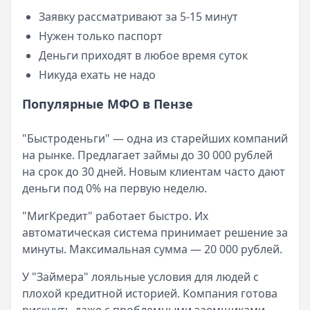
Категория:
МФО
Заявку рассматривают за 5-15 минут
Читать новость
Нужен только паспорт
Смс о «одобренном займе» от Bigmani Ru: как действов
Деньги приходят в любое время суток
Кратко:
Пришло СМС об одобрении займа от Bigmani Ru?
Никуда ехать не надо
Опубликовано:
23 ноября 2025 г.
Категория:
МФО
Популярные МФО в Пензе
Читать новость
Все новости
"Быстроденьги" — одна из старейших компаний
на рынке. Предлагает займы до 30 000 рублей
на срок до 30 дней. Новым клиентам часто дают
деньги под 0% на первую неделю.
"МигКредит" работает быстро. Их
автоматическая система принимает решение за
минуты. Максимальная сумма — 20 000 рублей.
У "Займера" лояльные условия для людей с
плохой кредитной историей. Компания готова