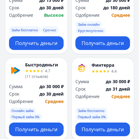
Сумма
до 15 000 ₽
Сумма
до 30 000 ₽
Я
Я
Срок
до 30 дней
Срок
до 180 дней
Ярославль
Ярославль
Одобрение
Высокое
Одобрение
Среднее
Вся Россия
Вся Россия
Займ онлайн
Займ бесплатно
Срочно
Круглосуточно
Получить деньги
Получить деньги
Быстроденьги
Финтерра
4.7
4.4
(
11
отзывов
)
Сумма
до 30 000 ₽
Сумма
до 30 000 ₽
Срок
до 31 дней
Срок
до 30 дней
Одобрение
Среднее
Одобрение
Среднее
Онлайн займ
Займ бесплатно
Первый займ 0%
Первый займ 0%
Получить деньги
Получить деньги