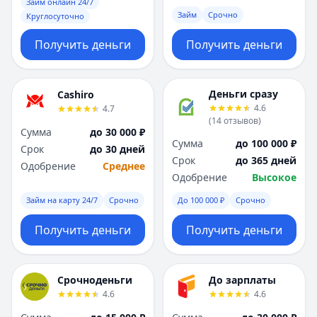
Саратов
Саратов
Займ онлайн 24/7
Займ
Срочно
Круглосуточно
Севастополь
Севастополь
Сочи
Сочи
Получить деньги
Получить деньги
Сургут
Сургут
Т
Т
Тверь
Тверь
Деньги сразу
Cashiro
Тольятти
Тольятти
4.6
4.7
Томск
Томск
(
14
отзывов
)
Сумма
до 30 000 ₽
Тула
Тула
Сумма
до 100 000 ₽
Срок
до 30 дней
Тюмень
Тюмень
Срок
до 365 дней
Одобрение
Среднее
У
У
Одобрение
Высокое
Ульяновск
Ульяновск
Займ на карту 24/7
Срочно
До 100 000 ₽
Срочно
Уфа
Уфа
Х
Х
Получить деньги
Получить деньги
Хабаровск
Хабаровск
Ч
Ч
Чебоксары
Чебоксары
Срочноденьги
До зарплаты
Челябинск
Челябинск
4.6
4.6
Чита
Чита