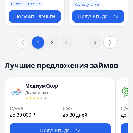
Онлайн
Срочно
Круглосуточно
Получить деньги
Получить деньги
...
1
2
3
5
Лучшие предложения займов
МедиумСкор
До зарплаты
4.6
Сумма
Срок
Сумм
до 30 000 ₽
до 30 дней
до 10
Получить деньги