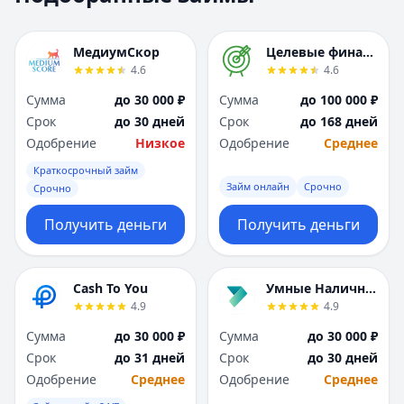
Москва
Москва
Н
Н
МедиумСкор
Целевые финансы
Набережные Челны
Набережные Челн
4.6
4.6
Нижний Новгород
Нижний Новгород
Сумма
до 30 000 ₽
Сумма
до 100 000 ₽
Новокузнецк
Новокузнецк
Срок
до 30 дней
Срок
до 168 дней
Новосибирск
Новосибирск
Одобрение
Низкое
Одобрение
Среднее
О
О
Омск
Омск
Краткосрочный займ
Займ онлайн
Срочно
Оренбург
Оренбург
Срочно
П
П
Получить деньги
Получить деньги
Пенза
Пенза
Пермь
Пермь
Р
Р
Cash To You
Умные Наличные
Ростов-на-Дону
Ростов-на-Дону
4.9
4.9
Рязань
Рязань
Сумма
до 30 000 ₽
Сумма
до 30 000 ₽
С
С
Срок
до 31 дней
Срок
до 30 дней
Самара
Самара
Одобрение
Среднее
Одобрение
Среднее
Санкт-Петербург
Санкт-Петербург