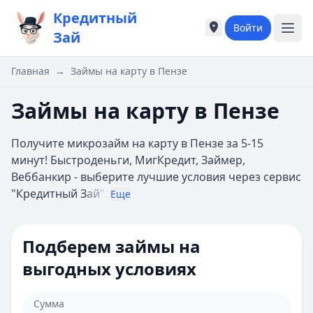
Кредитный
Войти
Города России
Города России
Зай
Популярные города
Популярные город
Москва
Москва
Главная
→
Займы на карту в Пензе
Санкт-Петербург
Санкт-Петербург
Екатеринбург
Екатеринбург
Займы на карту в Пензе
Казань
Казань
А
А
Получите микрозайм на карту в Пензе за 5-15
Астрахань
Астрахань
минут! Быстроденьги, МигКредит, Займер,
Б
Б
Веббанкир - выберите лучшие условия через сервис
Барнаул
Барнаул
"Кредитный З
ай".
Еще
Белгород
Белгород
Брянск
Брянск
В
В
Подберем займы на
Владивосток
Владивосток
выгодных условиях
Владимир
Владимир
Волгоград
Волгоград
Воронеж
Воронеж
Сумма