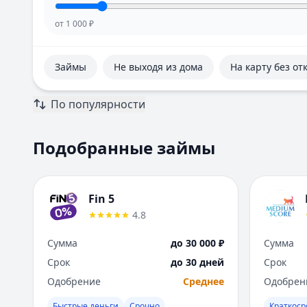
от
1 000
₽
Займы
Не выходя из дома
На карту без от
По популярности
Подобранные займы
Fin 5
4.8
Сумма
до 30 000 ₽
Сумма
Срок
до 30 дней
Срок
Одобрение
Среднее
Одобрен
Быстрые деньги
Срочно
Краткос