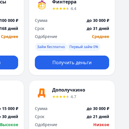
Саратов
нсы
Финтерра
Севастополь
4.4
Сочи
100 000 ₽
Сумма
до 30 000 ₽
Сургут
Т
 168 дней
Срок
до 31 дней
Тверь
Среднее
Одобрение
Среднее
Тольятти
Займ бесплатно
Первый займ 0%
Томск
Тула
и
Получить деньги
Тюмень
У
Ульяновск
Уфа
Дополучкино
Х
4.7
Хабаровск
Ч
 15 000 ₽
Сумма
до 30 000 ₽
Чебоксары
о 30 дней
Срок
до 21 дней
Челябинск
Высокое
Одобрение
Низкое
Чита