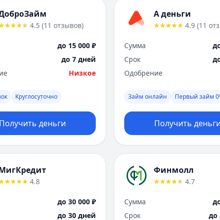
ДоброЗайм
А деньги
4.5
(
11
отзывов
)
4.9
(
11
от
до 15 000 ₽
Сумма
до
до 7 дней
Срок
д
ие
Низкое
Одобрение
вок
Круглосуточно
Займ онлайн
Первый займ 
Получить деньги
Получить деньг
МигКредит
Финмолл
4.8
4.7
до 30 000 ₽
Сумма
до
до 30 дней
Срок
до