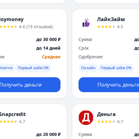
Joymoney
ЛайкЗайм
4.6
(
19
отзывов
)
4.5
до 30 000 ₽
Сумма
до
до 14 дней
Срок
д
ие
Среднее
Одобрение
платно
Первый займ 0%
Онлайн
Первый займ 0%
Получить деньги
Получить деньг
Snapcredit
Деньга
4.7
4.7
до 20 000 ₽
Сумма
до