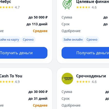
Небус
Целевые фина
4.7
4.6
до 50 000 ₽
Сумма
до 
до 113 дней
Срок
до
ие
Среднее
Одобрение
айм на карту
Срочно
Займ онлайн
Срочно
Получить деньги
Получить деньг
Cash To You
Срочноденьги
4.9
4.6
до 30 000 ₽
Сумма
до
до 31 дней
Срок
д
ие
Среднее
Одобрение