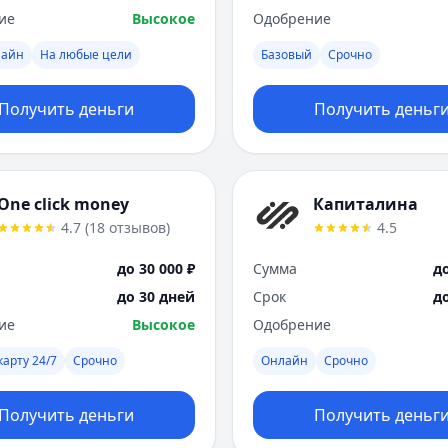
ие
Высокое
Одобрение
лайн
На любые цели
Базовый
Срочно
Получить деньги
Получить деньг
One click money
Капиталина
4.7
(
18
отзывов
)
4.5
до 30 000 ₽
Сумма
до
до 30 дней
Срок
д
ие
Высокое
Одобрение
карту 24/7
Срочно
Онлайн
Срочно
Получить деньги
Получить деньг