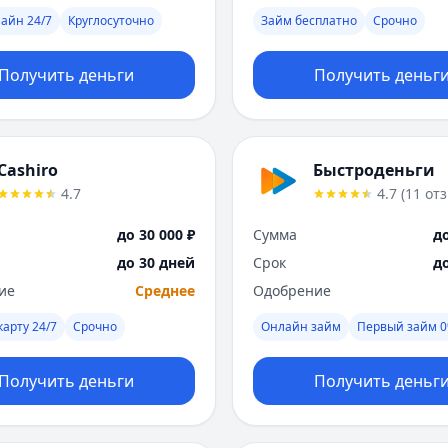
айн 24/7
Круглосуточно
Займ бесплатно
Срочно
Получить деньги
Получить деньг
Cashiro
Быстроденьги
4.7
4.7
(
11
от
до 30 000 ₽
Сумма
до
до 30 дней
Срок
д
ие
Среднее
Одобрение
карту 24/7
Срочно
Онлайн займ
Первый займ 
Получить деньги
Получить деньг