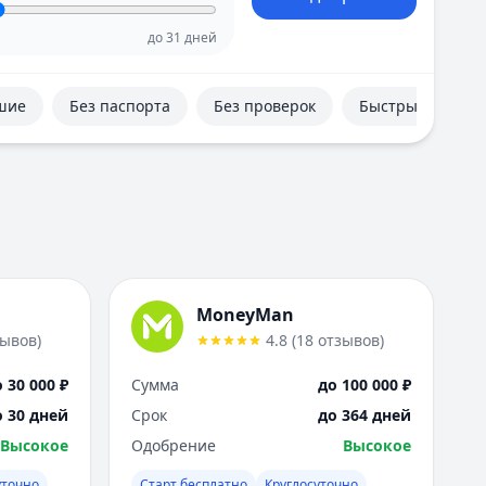
Е
Екатеринбург
до
31
дней
И
Иваново
шие
Без паспорта
Без проверок
Быстрые
Ижевск
Иркутск
К
Казань
Калининград
Кемерово
Киров
Краснодар
MoneyMan
Красноярск
зывов
)
4.8
(
18
отзывов
)
Курск
Л
 30 000 ₽
Сумма
до 100 000 ₽
Липецк
о 30 дней
Срок
до 364 дней
М
Высокое
Одобрение
Высокое
Магнитогорск
Махачкала
уточно
Старт бесплатно
Круглосуточно