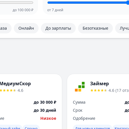
до
100 000
₽
от
7
дней
каза
Онлайн
До зарплаты
Безотказные
Луч
МедиумСкор
Займер
4.6
4.6
(
17
от
до 30 000 ₽
Сумма
до
до 30 дней
Срок
д
ие
Низкое
Одобрение
рочный займ
Срочно
Для новых клиентов
Круглос