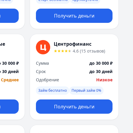
Москва
Н
и
Получить деньги
Набережные Челны
Нижний Новгород
Новокузнецк
Новосибирск
ые
Центрофинанс
О
4.6
(
15
отзывов
)
Омск
Оренбург
 30 000 ₽
Сумма
до 30 000 ₽
П
о 30 дней
Срок
до 30 дней
Пенза
Среднее
Одобрение
Низкое
Пермь
Р
Займ бесплатно
Первый займ 0%
Ростов-на-Дону
Рязань
и
Получить деньги
С
Самара
Санкт-Петербург