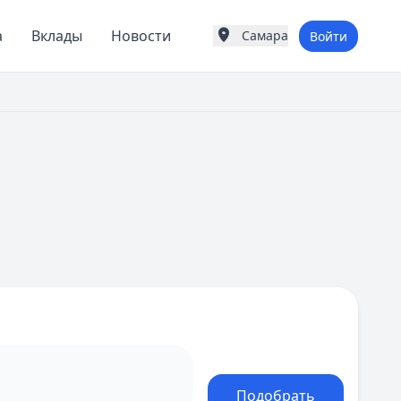
а
Вклады
Новости
Самара
Войти
Города России
Популярные города
Москва
Санкт-Петербург
Екатеринбург
Казань
А
Астрахань
Б
Барнаул
Белгород
Брянск
В
Владивосток
Владимир
Волгоград
Воронеж
Подобрать