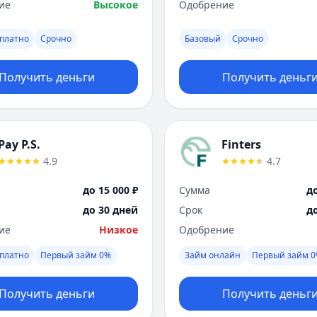
ие
Высокое
Одобрение
платно
Срочно
Базовый
Срочно
Получить деньги
Получить деньг
Pay P.S.
Finters
4.9
4.7
до 15 000 ₽
Сумма
до
до 30 дней
Срок
д
ие
Низкое
Одобрение
платно
Первый займ 0%
Займ онлайн
Первый займ 
Получить деньги
Получить деньг