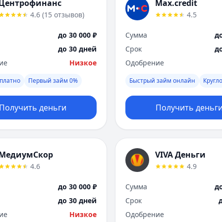
Центрофинанс
Max.credit
4.6
(
15
отзывов
)
4.5
до 30 000 ₽
Сумма
до
до 30 дней
Срок
д
ие
Низкое
Одобрение
платно
Первый займ 0%
Быстрый займ онлайн
Кругл
Получить деньги
Получить деньг
МедиумСкор
VIVA Деньги
4.6
4.9
до 30 000 ₽
Сумма
до
до 30 дней
Срок
ие
Низкое
Одобрение