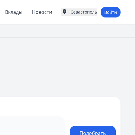
Вклады
Новости
Севастополь
Войти
Города России
Популярные города
Москва
Санкт-Петербург
Екатеринбург
Казань
А
Астрахань
Б
Барнаул
Белгород
Брянск
В
Владивосток
Владимир
Волгоград
Воронеж
Подобрать