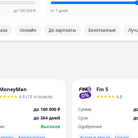
до
100 000
₽
от
7
дней
каза
Онлайн
До зарплаты
Безотказные
Луч
MoneyMan
Fin 5
4.8
(
18
отзывов
)
4.8
до 100 000 ₽
Сумма
до
до 364 дней
Срок
д
ие
Высокое
Одобрение
сплатно
Круглосуточно
Быстрые деньги
Срочно