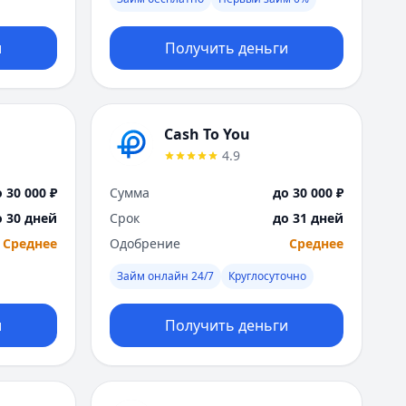
Москва
Н
и
Получить деньги
Набережные Челны
Нижний Новгород
Новокузнецк
Новосибирск
Cash To You
О
4.9
Омск
Оренбург
 30 000 ₽
Сумма
до 30 000 ₽
П
о 30 дней
Срок
до 31 дней
Пенза
Среднее
Одобрение
Среднее
Пермь
Р
Займ онлайн 24/7
Круглосуточно
Ростов-на-Дону
Рязань
и
Получить деньги
С
Самара
Санкт-Петербург