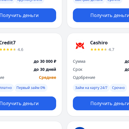
Получить деньги
Получить деньг
Credit7
Cashiro
4.6
4.7
до 30 000 ₽
Сумма
до
до 30 дней
Срок
д
ие
Среднее
Одобрение
платно
Первый займ 0%
Займ на карту 24/7
Срочно
Получить деньги
Получить деньг