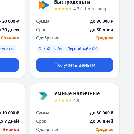
Саратов
Быстроденьги
Севастополь
4.7
(
11
отзывов
)
Сочи
 30 000 ₽
Сумма
до 30 000 ₽
Сургут
Т
о 30 дней
Срок
до 30 дней
Тверь
Среднее
Одобрение
Среднее
Тольятти
осуточно
Онлайн займ
Первый займ 0%
Томск
Тула
и
Получить деньги
Тюмень
У
Ульяновск
Уфа
Умные Наличные
Х
4.9
Хабаровск
Ч
 10 000 ₽
Сумма
до 30 000 ₽
Чебоксары
до 7 дней
Срок
до 30 дней
Челябинск
Низкое
Одобрение
Среднее
Чита