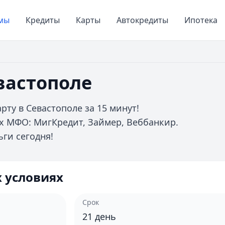
мы
Кредиты
Карты
Автокредиты
Ипотека
вастополе
ту в Севастополе за 15 минут!
х МФО: МигКредит, Займер, Веббанкир.
ьги сегодня!
 условиях
Срок
21
день