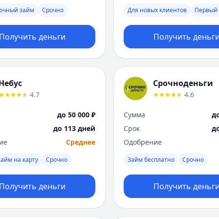
рочный займ
Срочно
Для новых клиентов
Первый 
Получить деньги
Получить деньг
Небус
Срочноденьги
4.7
4.6
до 50 000 ₽
Сумма
до
до 113 дней
Срок
д
ие
Среднее
Одобрение
айм на карту
Срочно
Займ бесплатно
Срочно
Получить деньги
Получить деньг