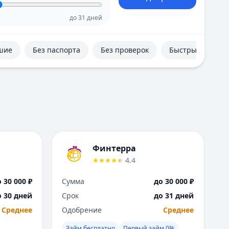
Е
Екатеринбург
до
31
дней
И
Иваново
шие
Без паспорта
Без проверок
Быстрые
Ижевск
Иркутск
К
Казань
Калининград
Кемерово
Киров
Краснодар
Финтерра
Красноярск
4.4
Курск
Л
 30 000 ₽
Сумма
до 30 000 ₽
Липецк
о 30 дней
Срок
до 31 дней
М
Среднее
Одобрение
Среднее
Магнитогорск
Махачкала
Займ бесплатно
Первый займ 0%