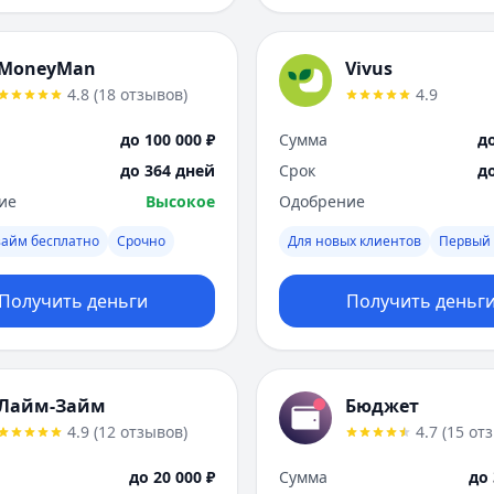
MoneyMan
Vivus
4.8
(
18
отзывов
)
4.9
до 100 000 ₽
Сумма
до
до 364 дней
Срок
д
ие
Высокое
Одобрение
займ бесплатно
Срочно
Для новых клиентов
Первый 
Получить деньги
Получить деньг
Лайм-Займ
Бюджет
4.9
(
12
отзывов
)
4.7
(
15
от
до 20 000 ₽
Сумма
до 