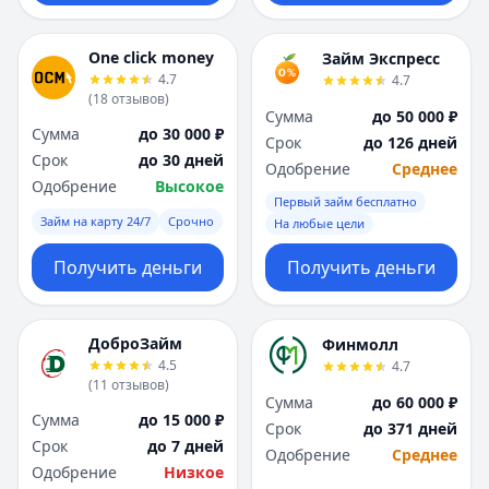
One click money
Займ Экспресс
4.7
4.7
(
18
отзывов
)
Сумма
до 50 000 ₽
Сумма
до 30 000 ₽
Срок
до 126 дней
Срок
до 30 дней
Одобрение
Среднее
Одобрение
Высокое
Первый займ бесплатно
Займ на карту 24/7
Срочно
На любые цели
Получить деньги
Получить деньги
ДоброЗайм
Финмолл
4.5
4.7
(
11
отзывов
)
Сумма
до 60 000 ₽
Сумма
до 15 000 ₽
Срок
до 371 дней
Срок
до 7 дней
Одобрение
Среднее
Одобрение
Низкое