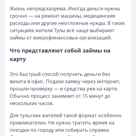
Кратко:
Разбираем, как вернуть переплату или ошибочно
Все статьи
Жизнь непредсказуема. Иногда деньги нужны
Опубликовано:
5 декабря 2025 г.
срочно — на ремонт машины, медицинские
Категория:
МФО
расходы или другие неотложные нужды. В таких
Читать новость
ситуациях жители Тулы всё чаще выбирают
Срочный микрозайм 15 000 ₽ на карту: свежая подборка
займы от микрофинансовых организаций.
Кратко:
Нужны 15 000 рублей на карту прямо сегодня? 
Опубликовано:
5 декабря 2025 г.
Что представляют собой займы на
Категория:
МФО
карту
Читать новость
Рекордный рост доли клиентов МФО с iPhone: что стоит
Это быстрый способ получить деньги без
Кратко:
В III квартале 2025 года владельцы iPhone офо
визита в офис. Подали заявку через интернет,
Опубликовано:
5 декабря 2025 г.
прошли проверку — и средства уже на карте.
Категория:
МФО
Обычно процесс занимает от 15 минут до
Читать новость
нескольких часов.
57 сервисов микрозаймов через Госуслуги: где быстрее
Кратко:
Авторизация через Госуслуги ускоряет оформле
Для тульских жителей такой формат особенно
Опубликовано:
23 ноября 2025 г.
привлекателен. Не нужно тратить время на
Категория:
МФО
поездки по городу или собирать справки.
Читать новость