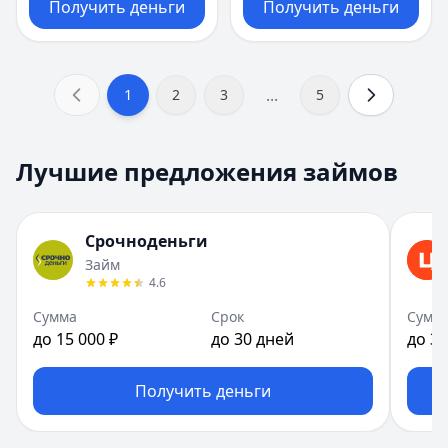
Получить деньги
Получить деньги
...
1
2
3
5
Лучшие предложения займов
Срочноденьги
Займ
4.6
Сумма
Срок
Сумм
до 15 000 ₽
до 30 дней
до 30
Получить деньги