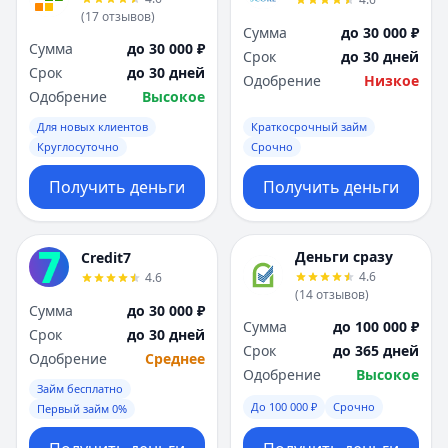
Я
Я
(
17
отзывов
)
Сумма
до 30 000 ₽
Ярославль
Ярославль
Сумма
до 30 000 ₽
Срок
до 30 дней
Вся Россия
Вся Россия
Срок
до 30 дней
Одобрение
Низкое
Одобрение
Высокое
Для новых клиентов
Краткосрочный займ
Круглосуточно
Срочно
Получить деньги
Получить деньги
Деньги сразу
Credit7
4.6
4.6
(
14
отзывов
)
Сумма
до 30 000 ₽
Сумма
до 100 000 ₽
Срок
до 30 дней
Срок
до 365 дней
Одобрение
Среднее
Одобрение
Высокое
Займ бесплатно
До 100 000 ₽
Срочно
Первый займ 0%