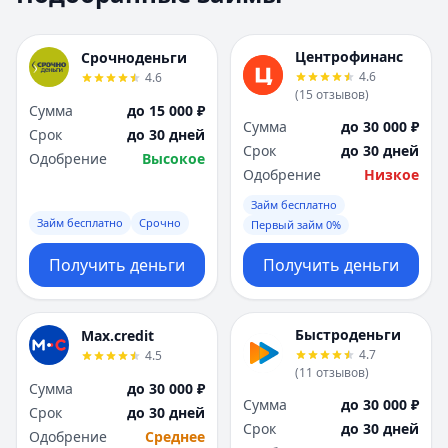
Москва
Москва
Н
Н
Центрофинанс
Срочноденьги
Набережные Челны
Набережные Челн
4.6
4.6
Нижний Новгород
Нижний Новгород
(
15
отзывов
)
Сумма
до 15 000 ₽
Новокузнецк
Новокузнецк
Сумма
до 30 000 ₽
Срок
до 30 дней
Новосибирск
Новосибирск
Срок
до 30 дней
Одобрение
Высокое
О
О
Одобрение
Низкое
Омск
Омск
Займ бесплатно
Оренбург
Оренбург
Займ бесплатно
Срочно
Первый займ 0%
П
П
Пенза
Пенза
Получить деньги
Получить деньги
Пермь
Пермь
Р
Р
Ростов-на-Дону
Ростов-на-Дону
Быстроденьги
Max.credit
Рязань
Рязань
4.7
4.5
(
11
отзывов
)
С
С
Сумма
до 30 000 ₽
Самара
Самара
Сумма
до 30 000 ₽
Срок
до 30 дней
Санкт-Петербург
Санкт-Петербург
Срок
до 30 дней
Одобрение
Среднее