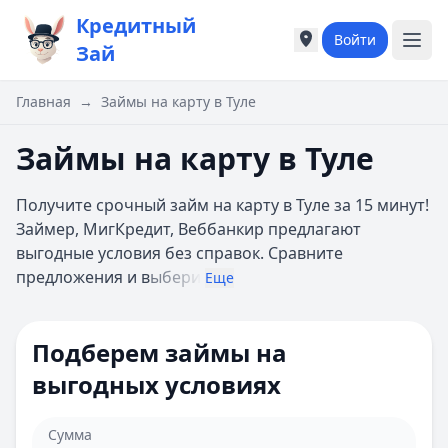
Кредитный
Войти
Города России
Города России
Зай
Популярные города
Популярные город
Москва
Москва
Главная
→
Займы на карту в Туле
Санкт-Петербург
Санкт-Петербург
Екатеринбург
Екатеринбург
Займы на карту в Туле
Казань
Казань
А
А
Получите срочный займ на карту в Туле за 15 минут!
Астрахань
Астрахань
Займер, МигКредит, Веббанкир предлагают
Б
Б
выгодные условия без справок. Сравните
Барнаул
Барнаул
предложения и в
ыбери
Еще
Белгород
Белгород
Брянск
Брянск
В
В
Подберем займы на
Владивосток
Владивосток
выгодных условиях
Владимир
Владимир
Волгоград
Волгоград
Воронеж
Воронеж
Сумма