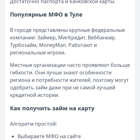
Достаточно паспорта и банковской карты.
Смс о «одобренном займе» от Bigmani Ru: как действов
Кратко:
Пришло СМС об одобрении займа от Bigmani Ru?
Популярные МФО в Туле
Опубликовано:
23 ноября 2025 г.
Категория:
МФО
В городе представлены крупные федеральные
Читать новость
компании: Займер, МигКредит, Веббанкир,
Все новости
Турбозайм, MoneyMan. Работают и
региональные игроки.
Местные организации часто проявляют больше
гибкости. Они лучше знают особенности
региона и потребности жителей, поэтому могут
одобрить займ даже при не самой лучшей
кредитной истории.
Как получить займ на карту
Алгоритм простой:
Выбираете МФО на сайте