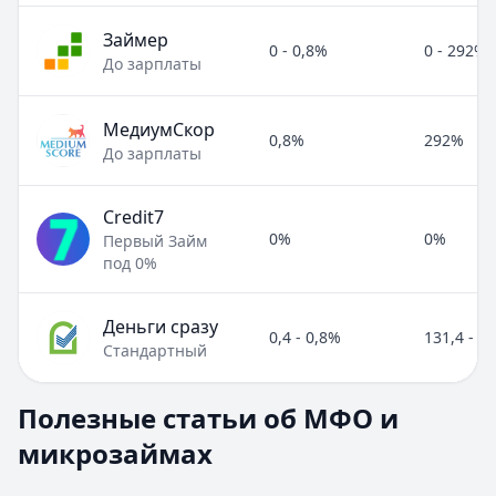
Займер
0 - 0,8%
0 - 292%
До зарплаты
МедиумСкор
0,8%
292%
До зарплаты
Credit7
0%
0%
Первый Займ
под 0%
Деньги сразу
0,4 - 0,8%
131,4 - 2
Стандартный
Полезные статьи об МФО и микрозаймах
Полезные статьи об МФО и
Раздел:
МФО и микрозаймы
. Всего статей:
8
.
микрозаймах
Займ под расписку
Кратко:
Нужны деньги срочно? Рассмотрите займ под рас