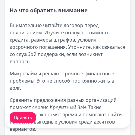
На что обратить внимание
Внимательно читайте договор перед
подписанием. Изучите полную стоимость
кредита, размеры штрафов, условия
досрочного погашения. Уточните, как связаться
со службой поддержки, если возникнут
вопросы.
Микрозаймы решают срочные финансовые
проблемы. Это не способ постоянно жить в
долг.
Сравнить предложения разных организаций
поможет сервис Кредитный Зай. Такие
Мы обрабатываем ваши
cookie-файлы
.
платформы экономят время и помогают найти
Принять
наиболее выгодные условия среди десятков
вариантов.