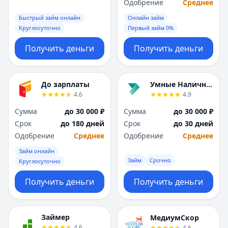
Саратов
Саратов
Одобрение
Среднее
Севастополь
Севастополь
Быстрый займ онлайн
Онлайн займ
Сочи
Сочи
Круглосуточно
Первый займ 0%
Сургут
Сургут
Получить деньги
Получить деньги
Т
Т
Тверь
Тверь
Тольятти
Тольятти
До зарплаты
Умные Наличные
Томск
Томск
4.6
4.9
Тула
Тула
Тюмень
Тюмень
Сумма
до 30 000 ₽
Сумма
до 30 000 ₽
У
У
Срок
до 180 дней
Срок
до 30 дней
Ульяновск
Ульяновск
Одобрение
Среднее
Одобрение
Среднее
Уфа
Уфа
Займ онлайн
Х
Х
Займ
Срочно
Круглосуточно
Хабаровск
Хабаровск
Получить деньги
Получить деньги
Ч
Ч
Чебоксары
Чебоксары
Челябинск
Челябинск
Займер
МедиумСкор
Чита
Чита
4.6
4.6