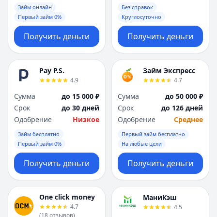
Займ онлайн
Без справок
Первый займ 0%
Круглосуточно
Получить деньги
Получить деньги
Pay P.S.
Займ Экспресс
4.9
4.7
Сумма
до 15 000 ₽
Сумма
до 50 000 ₽
Срок
до 30 дней
Срок
до 126 дней
Одобрение
Низкое
Одобрение
Среднее
Займ бесплатно
Первый займ бесплатно
Первый займ 0%
На любые цели
Получить деньги
Получить деньги
One click money
МаниКэш
4.7
4.5
(
18
отзывов
)