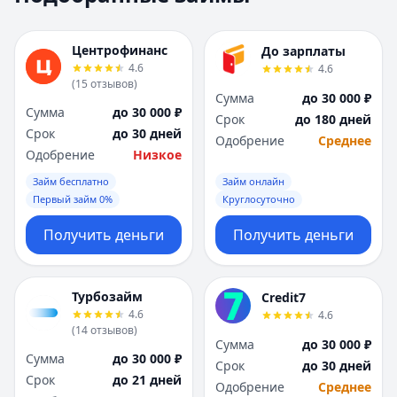
Москва
Москва
Н
Н
Центрофинанс
До зарплаты
Набережные Челны
Набережные Челн
4.6
4.6
Нижний Новгород
Нижний Новгород
(
15
отзывов
)
Сумма
до 30 000 ₽
Новокузнецк
Новокузнецк
Сумма
до 30 000 ₽
Срок
до 180 дней
Новосибирск
Новосибирск
Срок
до 30 дней
Одобрение
Среднее
О
О
Одобрение
Низкое
Омск
Омск
Займ бесплатно
Займ онлайн
Оренбург
Оренбург
Первый займ 0%
Круглосуточно
П
П
Пенза
Пенза
Получить деньги
Получить деньги
Пермь
Пермь
Р
Р
Ростов-на-Дону
Ростов-на-Дону
Турбозайм
Credit7
Рязань
Рязань
4.6
4.6
(
14
отзывов
)
С
С
Сумма
до 30 000 ₽
Самара
Самара
Сумма
до 30 000 ₽
Срок
до 30 дней
Санкт-Петербург
Санкт-Петербург
Срок
до 21 дней
Одобрение
Среднее