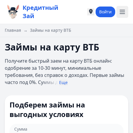
Кредитный
Войти
Города России
Города России
Зай
Популярные города
Популярные город
Москва
Москва
Главная
→
Займы на карту ВТБ
Санкт-Петербург
Санкт-Петербург
Екатеринбург
Екатеринбург
Займы на карту ВТБ
Казань
Казань
А
А
Получите быстрый заем на карту ВТБ онлайн:
Астрахань
Астрахань
одобрение за 10-30 минут, минимальные
Б
Б
требования, без справок о доходах. Первые займы
Барнаул
Барнаул
часто под 0%. Су
ммы д
Еще
Белгород
Белгород
Брянск
Брянск
В
В
Подберем займы на
Владивосток
Владивосток
выгодных условиях
Владимир
Владимир
Волгоград
Волгоград
Воронеж
Воронеж
Сумма