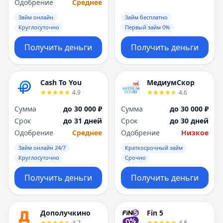
Саратов
Саратов
Одобрение
Среднее
Севастополь
Севастополь
Займ онлайн
Займ бесплатно
Сочи
Сочи
Круглосуточно
Первый займ 0%
Сургут
Сургут
Получить деньги
Получить деньги
Т
Т
Тверь
Тверь
Тольятти
Тольятти
Cash To You
МедиумСкор
Томск
Томск
4.9
4.6
Тула
Тула
Тюмень
Тюмень
Сумма
до 30 000 ₽
Сумма
до 30 000 ₽
У
У
Срок
до 31 дней
Срок
до 30 дней
Ульяновск
Ульяновск
Одобрение
Среднее
Одобрение
Низкое
Уфа
Уфа
Займ онлайн 24/7
Краткосрочный займ
Х
Х
Круглосуточно
Срочно
Хабаровск
Хабаровск
Получить деньги
Получить деньги
Ч
Ч
Чебоксары
Чебоксары
Челябинск
Челябинск
Дополучкино
Fin 5
Чита
Чита
4.7
4.8