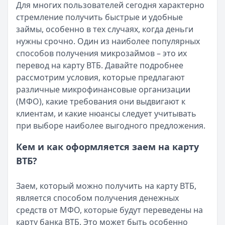
Для многих пользователей сегодня характерно
Читать новость
стремление получить быстрые и удобные
Срочный микрозайм 15 000 ₽ на карту: свежая подборка
займы, особенно в тех случаях, когда деньги
Кратко:
Нужны 15 000 рублей на карту прямо сегодня? 
нужны срочно. Один из наиболее популярных
Опубликовано:
5 декабря 2025 г.
способов получения микрозаймов – это их
Категория:
МФО
перевод на карту ВТБ. Давайте подробнее
Читать новость
рассмотрим условия, которые предлагают
Рекордный рост доли клиентов МФО с iPhone: что стоит
различные микрофинансовые организации
Кратко:
В III квартале 2025 года владельцы iPhone офо
(МФО), какие требования они выдвигают к
Опубликовано:
5 декабря 2025 г.
клиентам, и какие нюансы следует учитывать
Категория:
МФО
при выборе наиболее выгодного предложения.
Читать новость
57 сервисов микрозаймов через Госуслуги: где быстрее
Кем и как оформляется заем на карту
Кратко:
Авторизация через Госуслуги ускоряет оформле
ВТБ?
Опубликовано:
23 ноября 2025 г.
Категория:
МФО
Заем, который можно получить на карту ВТБ,
Читать новость
является способом получения денежных
Смс о «одобренном займе» от Bigmani Ru: как действов
средств от МФО, которые будут переведены на
Кратко:
Пришло СМС об одобрении займа от Bigmani Ru?
карту банка ВТБ. Это может быть особенно