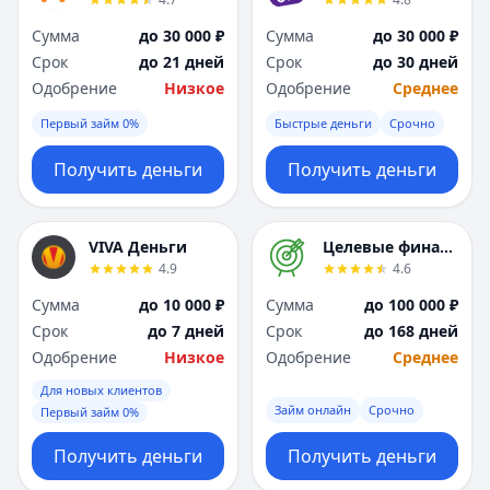
Я
Я
Сумма
до 30 000 ₽
Сумма
до 30 000 ₽
Ярославль
Ярославль
Срок
до 21 дней
Срок
до 30 дней
Вся Россия
Вся Россия
Одобрение
Низкое
Одобрение
Среднее
Первый займ 0%
Быстрые деньги
Срочно
Получить деньги
Получить деньги
VIVA Деньги
Целевые финансы
4.9
4.6
Сумма
до 10 000 ₽
Сумма
до 100 000 ₽
Срок
до 7 дней
Срок
до 168 дней
Одобрение
Низкое
Одобрение
Среднее
Для новых клиентов
Займ онлайн
Срочно
Первый займ 0%
Получить деньги
Получить деньги