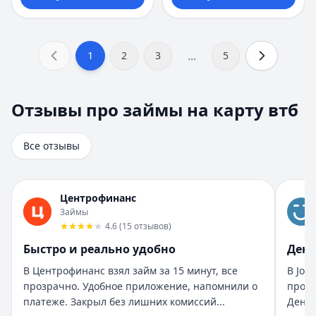
...
1
2
3
5
Отзывы про займы на карту втб
Отзывы про займы на карту втб
Всего отзывов на странице:
8
.
Быстро получил и доволен
Все отзывы
Рейтинг:
5
Организация:
Турбозайм
Город:
Екатеринбург
Центрофинанс
Дата:
28 октября 2025 г.
Займы
Взял займ в Турбозайм впервые. Одобрили быстро, день
4.6
(
15
отзывов
)
Помогли быстро и без нервов
Быстро и реально удобно
День
Рейтинг:
5
Организация:
Бюджет
В Центрофинанс взял займ за 15 минут, все
В Joy
Город:
Санкт-Петербург
прозрачно. Удобное приложение, напомнили о
прост
Дата:
28 октября 2025 г.
платеже. Закрыл без лишних комиссий...
Деньг