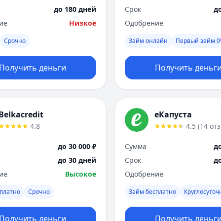
до 180 дней
Срок
д
ие
Низкое
Одобрение
Срочно
Займ онлайн
Первый займ 
Получить деньги
Получить деньг
Belkacredit
еКапуста
4.8
4.5
(
14
от
до 30 000 ₽
Сумма
до
до 30 дней
Срок
д
ие
Высокое
Одобрение
платно
Срочно
Займ бесплатно
Круглосуточ
Получить деньги
Получить деньг