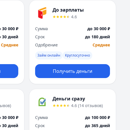
Саратов
Севастополь
До зарплаты
Сочи
4.6
Сургут
Т
 30 000 ₽
Сумма
до 30 000 ₽
Тверь
о 30 дней
Срок
до 180 дней
Тольятти
Среднее
Одобрение
Среднее
Томск
Займ онлайн
Круглосуточно
Тула
Тюмень
У
и
Получить деньги
Ульяновск
Уфа
Х
Хабаровск
Деньги сразу
Ч
зывов
)
4.6
(
14
отзывов
)
Чебоксары
 30 000 ₽
Сумма
до 100 000 ₽
Челябинск
о 30 дней
Срок
до 365 дней
Чита