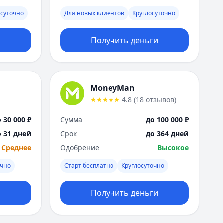
Москва
осуточно
Для новых клиентов
Круглосуточно
Н
Набережные Челны
и
Получить деньги
Нижний Новгород
Новокузнецк
Новосибирск
О
MoneyMan
Омск
4.8
(
18
отзывов
)
Оренбург
П
 30 000 ₽
Сумма
до 100 000 ₽
Пенза
о 31 дней
Срок
до 364 дней
Пермь
Среднее
Одобрение
Высокое
Р
Ростов-на-Дону
очно
Старт бесплатно
Круглосуточно
Рязань
С
и
Получить деньги
Самара
Санкт-Петербург