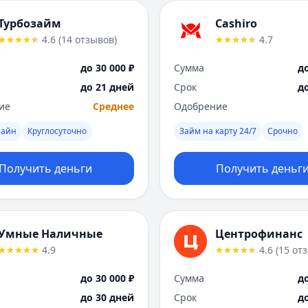
Турбозайм
Cashiro
4.6
(
14
отзывов
)
4.7
до 30 000 ₽
Сумма
до
до 21 дней
Срок
д
ие
Среднее
Одобрение
лайн
Круглосуточно
Займ на карту 24/7
Срочно
Получить деньги
Получить деньг
Умные Наличные
Центрофинанс
4.9
4.6
(
15
от
до 30 000 ₽
Сумма
до
до 30 дней
Срок
д