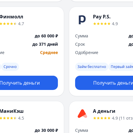
Финмолл
Pay P.S.
4.7
4.9
до 60 000 ₽
Сумма
до
до 371 дней
Срок
д
ие
Среднее
Одобрение
Срочно
Займ бесплатно
Первый зай
Получить деньги
Получить деньг
МаниКэш
А деньги
4.5
4.9
(
11
от
до 30 000 ₽
Сумма
до