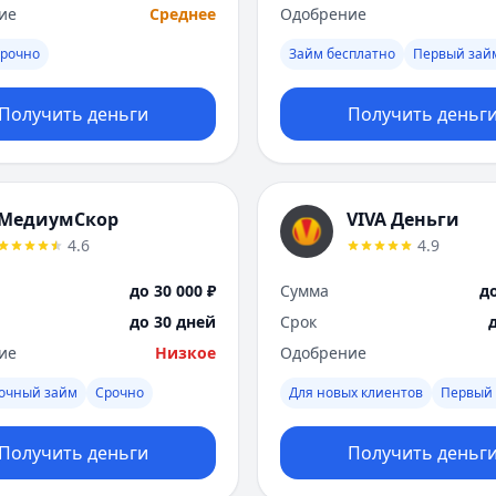
ие
Среднее
Одобрение
рочно
Займ бесплатно
Первый зай
Получить деньги
Получить деньг
МедиумСкор
VIVA Деньги
4.6
4.9
до 30 000 ₽
Сумма
до
до 30 дней
Срок
ие
Низкое
Одобрение
рочный займ
Срочно
Для новых клиентов
Первый 
Получить деньги
Получить деньг