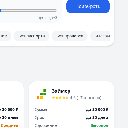
Е
Подобрать
Екатеринбург
И
до
31
дней
Иваново
Ижевск
шие
Без паспорта
Без проверок
Быстрые
Иркутск
К
Казань
Калининград
Кемерово
Киров
Краснодар
Красноярск
Займер
Курск
4.6
(
17
отзывов
)
Л
Липецк
 30 000 ₽
Сумма
до 30 000 ₽
М
о 30 дней
Срок
до 30 дней
Магнитогорск
Среднее
Одобрение
Высокое
Махачкала