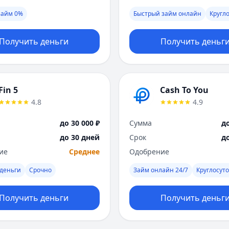
займ 0%
Быстрый займ онлайн
Кругл
Получить деньги
Получить деньг
Fin 5
Cash To You
4.8
4.9
до 30 000 ₽
Сумма
до
до 30 дней
Срок
д
ие
Среднее
Одобрение
деньги
Срочно
Займ онлайн 24/7
Круглосут
Получить деньги
Получить деньг