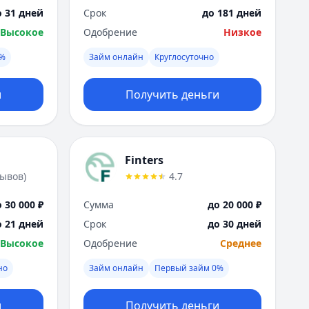
о 31 дней
Срок
до 181 дней
Высокое
Одобрение
Низкое
0%
Займ онлайн
Круглосуточно
и
Получить деньги
Finters
зывов
)
4.7
 30 000 ₽
Сумма
до 20 000 ₽
о 21 дней
Срок
до 30 дней
Высокое
Одобрение
Среднее
но
Займ онлайн
Первый займ 0%
и
Получить деньги