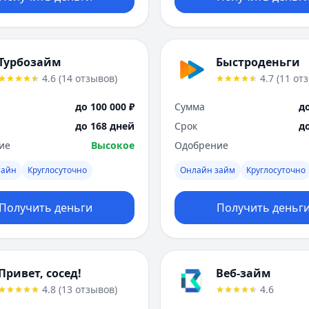
Турбозайм
Быстроденьги
4.6
(
14
отзывов
)
4.7
(
11
от
до 100 000 ₽
Сумма
до
до 168 дней
Срок
д
ие
Высокое
Одобрение
лайн
Круглосуточно
Онлайн займ
Круглосуточно
Получить деньги
Получить деньг
Привет, сосед!
Веб-займ
4.8
(
13
отзывов
)
4.6