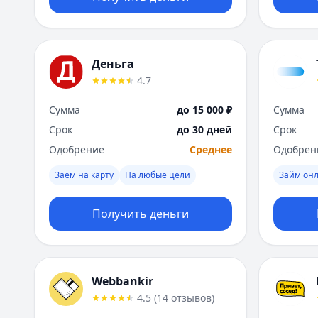
Деньга
4.7
Сумма
до 15 000 ₽
Сумма
Срок
до 30 дней
Срок
Одобрение
Среднее
Одобрен
Заем на карту
На любые цели
Займ он
Получить деньги
Webbankir
4.5
(
14
отзывов
)