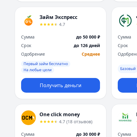
Займ Экспресс
4.7
Сумма
до 50 000 ₽
Сумма
Срок
до 126 дней
Срок
Одобрение
Среднее
Одобрен
Первый займ бесплатно
Базовый
На любые цели
Получить деньги
One click money
4.7
(
18
отзывов
)
Сумма
до 30 000 ₽
Сумма