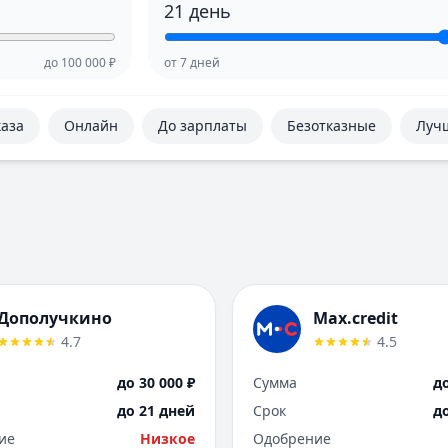
21
день
до
100 000
₽
от
7
дней
каза
Онлайн
До зарплаты
Безотказные
Луч
Дополучкино
Max.credit
4.7
4.5
до 30 000 ₽
Сумма
до
до 21 дней
Срок
д
ие
Низкое
Одобрение