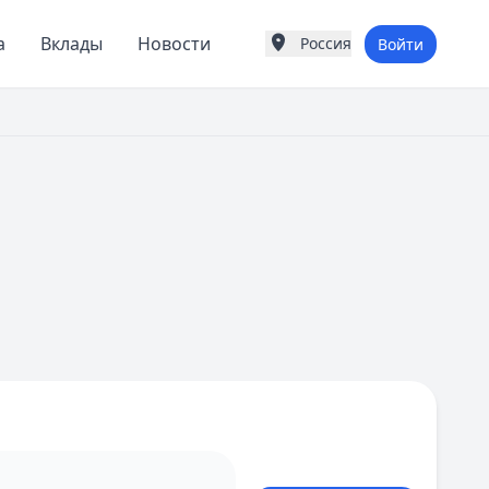
а
Вклады
Новости
Россия
Войти
Города России
Популярные города
Москва
Санкт-Петербург
Екатеринбург
Казань
А
Астрахань
Б
Барнаул
Белгород
Брянск
В
Владивосток
Владимир
Волгоград
Воронеж