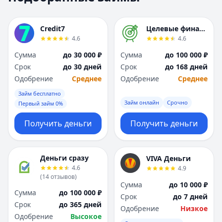
Москва
Москва
Н
Н
Credit7
Целевые финансы
Набережные Челны
Набережные Челн
4.6
4.6
Нижний Новгород
Нижний Новгород
Сумма
до 30 000 ₽
Сумма
до 100 000 ₽
Новокузнецк
Новокузнецк
Срок
до 30 дней
Срок
до 168 дней
Новосибирск
Новосибирск
Одобрение
Среднее
Одобрение
Среднее
О
О
Омск
Омск
Займ бесплатно
Займ онлайн
Срочно
Оренбург
Оренбург
Первый займ 0%
П
П
Получить деньги
Получить деньги
Пенза
Пенза
Пермь
Пермь
Р
Р
Деньги сразу
VIVA Деньги
Ростов-на-Дону
Ростов-на-Дону
4.6
4.9
Рязань
Рязань
(
14
отзывов
)
Сумма
до 10 000 ₽
С
С
Сумма
до 100 000 ₽
Срок
до 7 дней
Самара
Самара
Срок
до 365 дней
Одобрение
Низкое
Санкт-Петербург
Санкт-Петербург
Одобрение
Высокое