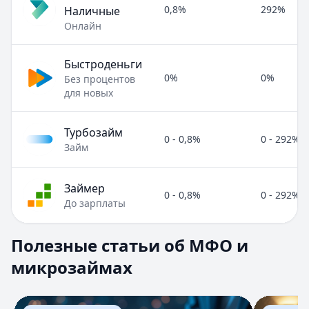
0,8%
292%
Наличные
Онлайн
Быстроденьги
0%
0%
Без процентов
для новых
Турбозайм
0 - 0,8%
0 - 292%
Займ
Займер
0 - 0,8%
0 - 292%
До зарплаты
Полезные статьи об МФО и микрозаймах
Полезные статьи об МФО и
Раздел:
МФО и микрозаймы
. Всего статей:
8
.
микрозаймах
Займ под расписку
Кратко:
Нужны деньги срочно? Рассмотрите займ под рас
Опубликовано:
17 ноября 2025 г.
Перейти к статье:
Займ под расписку
Перейти к