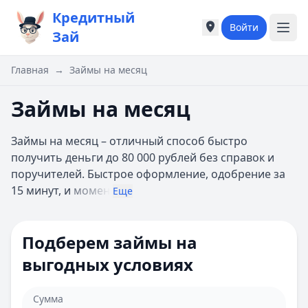
Кредитный
Войти
Города России
Города России
Зай
Популярные города
Популярные город
Москва
Москва
Главная
→
Займы на месяц
Санкт-Петербург
Санкт-Петербург
Екатеринбург
Екатеринбург
Займы на месяц
Казань
Казань
А
А
Займы на месяц – отличный способ быстро
Астрахань
Астрахань
получить деньги до 80 000 рублей без справок и
Б
Б
поручителей. Быстрое оформление, одобрение за
Барнаул
Барнаул
15 минут, и
момен
Еще
Белгород
Белгород
Брянск
Брянск
В
В
Подберем займы на
Владивосток
Владивосток
выгодных условиях
Владимир
Владимир
Волгоград
Волгоград
Воронеж
Воронеж
Сумма