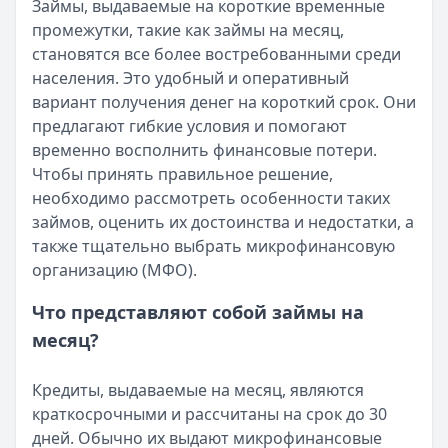
Займы, выдаваемые на короткие временные
Опубликовано:
5 декабря 2025 г.
промежутки, такие как займы на месяц,
Категория:
МФО
становятся все более востребованными среди
Читать новость
населения. Это удобный и оперативный
Срочный микрозайм 15 000 ₽ на карту: свежая подборка
вариант получения денег на короткий срок. Они
Кратко:
Нужны 15 000 рублей на карту прямо сегодня? 
предлагают гибкие условия и помогают
Опубликовано:
5 декабря 2025 г.
временно восполнить финансовые потери.
Категория:
МФО
Чтобы принять правильное решение,
Читать новость
необходимо рассмотреть особенности таких
Рекордный рост доли клиентов МФО с iPhone: что стоит
займов, оценить их достоинства и недостатки, а
Кратко:
В III квартале 2025 года владельцы iPhone офо
также тщательно выбрать микрофинансовую
Опубликовано:
5 декабря 2025 г.
организацию (МФО).
Категория:
МФО
Читать новость
Что представляют собой займы на
57 сервисов микрозаймов через Госуслуги: где быстрее
месяц?
Кратко:
Авторизация через Госуслуги ускоряет оформле
Опубликовано:
23 ноября 2025 г.
Кредиты, выдаваемые на месяц, являются
Категория:
МФО
краткосрочными и рассчитаны на срок до 30
Читать новость
дней. Обычно их выдают микрофинансовые
Смс о «одобренном займе» от Bigmani Ru: как действов