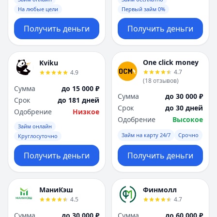
На любые цели
Первый займ 0%
Получить деньги
Получить деньги
One click money
Kviku
4.7
4.9
(
18
отзывов
)
Сумма
до 15 000 ₽
Сумма
до 30 000 ₽
Срок
до 181 дней
Срок
до 30 дней
Одобрение
Низкое
Одобрение
Высокое
Займ онлайн
Займ на карту 24/7
Срочно
Круглосуточно
Получить деньги
Получить деньги
МаниКэш
Финмолл
4.5
4.7
Сумма
до 30 000 ₽
Сумма
до 60 000 ₽