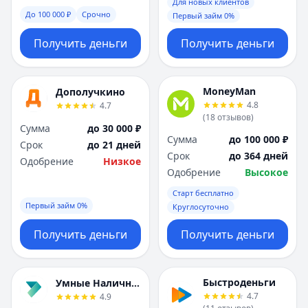
Саратов
Саратов
Для новых клиентов
До 100 000 ₽
Срочно
Первый займ 0%
Севастополь
Севастополь
Сочи
Сочи
Получить деньги
Получить деньги
Сургут
Сургут
Т
Т
Тверь
Тверь
MoneyMan
Дополучкино
Тольятти
Тольятти
4.8
4.7
Томск
Томск
(
18
отзывов
)
Сумма
до 30 000 ₽
Тула
Тула
Сумма
до 100 000 ₽
Срок
до 21 дней
Тюмень
Тюмень
Срок
до 364 дней
Одобрение
Низкое
У
У
Одобрение
Высокое
Ульяновск
Ульяновск
Старт бесплатно
Уфа
Уфа
Первый займ 0%
Круглосуточно
Х
Х
Хабаровск
Хабаровск
Получить деньги
Получить деньги
Ч
Ч
Чебоксары
Чебоксары
Челябинск
Челябинск
Быстроденьги
Умные Наличные
4.7
4.9
Чита
Чита