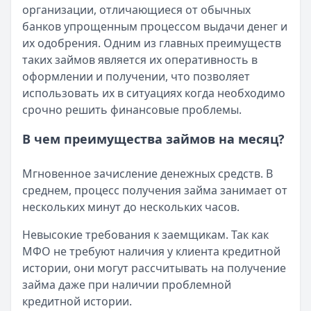
организации, отличающиеся от обычных
Кратко:
Пришло СМС об одобрении займа от Bigmani Ru?
банков упрощенным процессом выдачи денег и
Опубликовано:
23 ноября 2025 г.
их одобрения. Одним из главных преимуществ
Категория:
МФО
таких займов является их оперативность в
Читать новость
оформлении и получении, что позволяет
Все новости
использовать их в ситуациях когда необходимо
срочно решить финансовые проблемы.
В чем преимущества займов на месяц?
Мгновенное зачисление денежных средств. В
среднем, процесс получения займа занимает от
нескольких минут до нескольких часов.
Невысокие требования к заемщикам. Так как
МФО не требуют наличия у клиента кредитной
истории, они могут рассчитывать на получение
займа даже при наличии проблемной
кредитной истории.