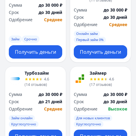
(
11
отзывов
)
Я
Я
Сумма
до 30 000 ₽
Сумма
до 30 000 ₽
Ярославль
Ярославль
Срок
до 30 дней
Срок
до 30 дней
Вся Россия
Вся Россия
Одобрение
Среднее
Одобрение
Среднее
Онлайн займ
Займ
Срочно
Первый займ 0%
Получить деньги
Получить деньги
Турбозайм
Займер
4.6
4.6
(
14
отзывов
)
(
17
отзывов
)
Сумма
до 30 000 ₽
Сумма
до 30 000 ₽
Срок
до 21 дней
Срок
до 30 дней
Одобрение
Среднее
Одобрение
Высокое
Займ онлайн
Для новых клиентов
Круглосуточно
Круглосуточно