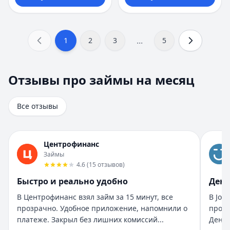
...
1
2
3
5
Отзывы про займы на месяц
Отзывы про займы на месяц
Всего отзывов на странице:
8
.
Быстро получил и доволен
Все отзывы
Рейтинг:
5
Организация:
Турбозайм
Город:
Екатеринбург
Центрофинанс
Дата:
28 октября 2025 г.
Займы
Взял займ в Турбозайм впервые. Одобрили быстро, день
4.6
(
15
отзывов
)
Помогли быстро и без нервов
Быстро и реально удобно
День
Рейтинг:
5
Организация:
Бюджет
В Центрофинанс взял займ за 15 минут, все
В Joy
Город:
Санкт-Петербург
прозрачно. Удобное приложение, напомнили о
прост
Дата:
28 октября 2025 г.
платеже. Закрыл без лишних комиссий...
Деньг