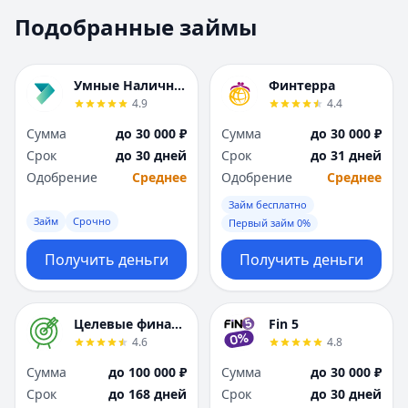
Москва
Москва
Подобранные займы
Н
Н
Набережные Челны
Набережные Челн
Нижний Новгород
Нижний Новгород
Умные Наличные
Финтерра
Новокузнецк
Новокузнецк
4.9
4.4
Новосибирск
Новосибирск
Сумма
до 30 000 ₽
Сумма
до 30 000 ₽
О
О
Срок
до 30 дней
Срок
до 31 дней
Омск
Омск
Одобрение
Среднее
Одобрение
Среднее
Оренбург
Оренбург
Займ бесплатно
П
П
Займ
Срочно
Первый займ 0%
Пенза
Пенза
Пермь
Пермь
Получить деньги
Получить деньги
Р
Р
Ростов-на-Дону
Ростов-на-Дону
Рязань
Рязань
Целевые финансы
Fin 5
4.6
4.8
С
С
Самара
Самара
Сумма
до 100 000 ₽
Сумма
до 30 000 ₽
Санкт-Петербург
Санкт-Петербург
Срок
до 168 дней
Срок
до 30 дней