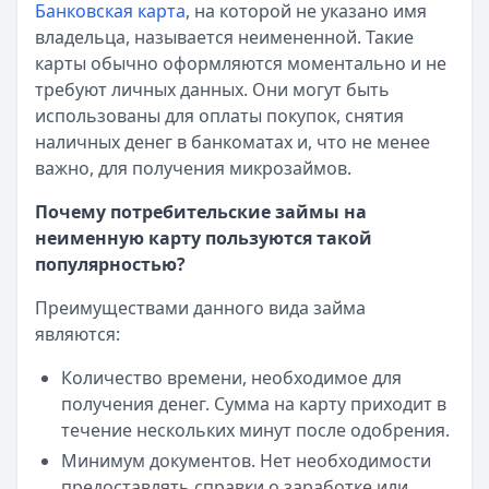
Банковская карта
, на которой не указано имя
Читать новость
владельца, называется неимененной. Такие
Смс о «одобренном займе» от Bigmani Ru: как действов
карты обычно оформляются моментально и не
Кратко:
Пришло СМС об одобрении займа от Bigmani Ru?
требуют личных данных. Они могут быть
Опубликовано:
23 ноября 2025 г.
использованы для оплаты покупок, снятия
Категория:
МФО
наличных денег в банкоматах и, что не менее
Читать новость
важно, для получения микрозаймов.
Все новости
Почему потребительские займы на
неименную карту пользуются такой
популярностью?
Преимуществами данного вида займа
являются:
Количество времени, необходимое для
получения денег. Сумма на карту приходит в
течение нескольких минут после одобрения.
Минимум документов. Нет необходимости
предоставлять справки о заработке или