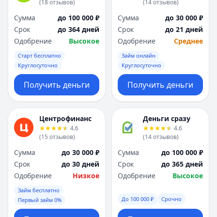
(
18
отзывов
)
(
14
отзывов
)
Я
Я
Ярославль
Ярославль
Сумма
до 100 000 ₽
Сумма
до 30 000 ₽
Вся Россия
Вся Россия
Срок
до 364 дней
Срок
до 21 дней
Одобрение
Высокое
Одобрение
Среднее
Старт бесплатно
Займ онлайн
Круглосуточно
Круглосуточно
Получить деньги
Получить деньги
Центрофинанс
Деньги сразу
4.6
4.6
(
15
отзывов
)
(
14
отзывов
)
Сумма
до 30 000 ₽
Сумма
до 100 000 ₽
Срок
до 30 дней
Срок
до 365 дней
Одобрение
Низкое
Одобрение
Высокое
Займ бесплатно
До 100 000 ₽
Срочно
Первый займ 0%