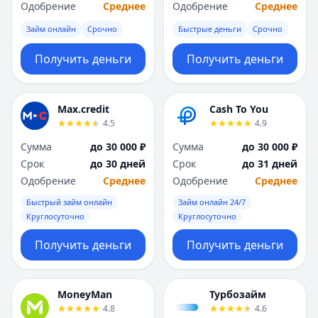
Саратов
Саратов
Одобрение
Среднее
Одобрение
Среднее
Севастополь
Севастополь
Займ онлайн
Срочно
Быстрые деньги
Срочно
Сочи
Сочи
Сургут
Сургут
Получить деньги
Получить деньги
Т
Т
Тверь
Тверь
Тольятти
Тольятти
Max.credit
Cash To You
Томск
Томск
4.5
4.9
Тула
Тула
Сумма
до 30 000 ₽
Сумма
до 30 000 ₽
Тюмень
Тюмень
Срок
до 30 дней
Срок
до 31 дней
У
У
Одобрение
Среднее
Одобрение
Среднее
Ульяновск
Ульяновск
Быстрый займ онлайн
Займ онлайн 24/7
Уфа
Уфа
Круглосуточно
Круглосуточно
Х
Х
Хабаровск
Хабаровск
Получить деньги
Получить деньги
Ч
Ч
Чебоксары
Чебоксары
Челябинск
Челябинск
MoneyMan
Турбозайм
Чита
Чита
4.8
4.6