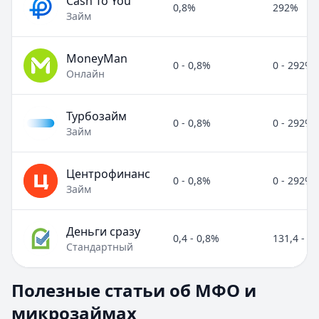
Cash To You
0,8%
292%
Займ
MoneyMan
0 - 0,8%
0 - 292%
Онлайн
Турбозайм
0 - 0,8%
0 - 292%
Займ
Центрофинанс
0 - 0,8%
0 - 292%
Займ
Деньги сразу
0,4 - 0,8%
131,4 - 2
Стандартный
Полезные статьи об МФО и микрозаймах
Полезные статьи об МФО и
Раздел:
МФО и микрозаймы
. Всего статей:
8
.
микрозаймах
Займ под расписку