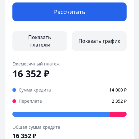
Дата:
28 октября 2025 г.
Рассчитать
Оформила займ в MoneyMan за пару минут, все прозрачн
Страницы отзывов:
Все отзывы
Показать
Показать график
платежи
Ежемесячный платеж
16 352
₽
Сумма кредита
14 000
₽
Переплата
2 352
₽
Общая сумма кредита
16 352
₽