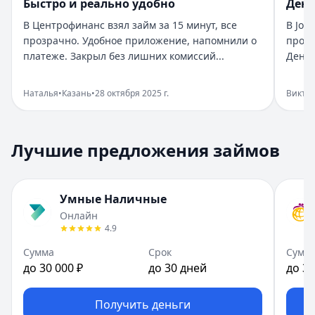
Быстро и реально удобно
День
Город:
Санкт-Петербург
В Центрофинанс взял займ за 15 минут, все
В Joy
Дата:
28 октября 2025 г.
прозрачно. Удобное приложение, напомнили о
прост
Взяла займ в Бюджет срочно нужны были деньги. Оформи
платеже. Закрыл без лишних комиссий...
Деньг
Помогли в нужный момент
Рейтинг:
5
Наталья
•
Казань
•
28 октября 2025 г.
Викто
Организация:
Монеза
Город:
Санкт-Петербург
Дата:
28 октября 2025 г.
Лучшие предложения займов
Срочно понадобились деньги, Монеза выручила. Одобрен
Приятный опыт займа
Рейтинг:
5
Умные Наличные
Организация:
Привет, сосед!
Онлайн
Город:
Екатеринбург
4.9
Дата:
28 октября 2025 г.
В Привет, сосед! оформила займ за пару минут. Условия
Сумма
Срок
Сумм
до 30 000 ₽
до 30 дней
до 30
Быстро и реально удобно
Рейтинг:
4
Организация:
Центрофинанс
Получить деньги