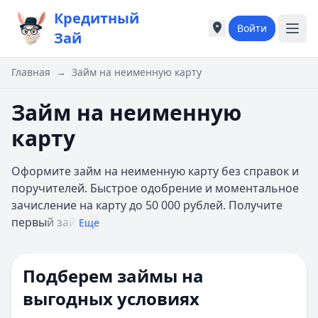
Кредитный
Войти
Города России
Города России
Зай
Популярные города
Популярные город
Москва
Москва
Главная
→
Займ на неименную карту
Санкт-Петербург
Санкт-Петербург
Екатеринбург
Екатеринбург
Займ на неименную
Казань
Казань
карту
А
А
Астрахань
Астрахань
Оформите займ на неименную карту без справок и
Б
Б
поручителей. Быстрое одобрение и моментальное
Барнаул
Барнаул
зачисление на карту до 50 000 рублей. Получите
Белгород
Белгород
первы
й зай
Брянск
Брянск
Еще
В
В
Владивосток
Владивосток
Подберем займы на
Владимир
Владимир
Волгоград
Волгоград
выгодных условиях
Воронеж
Воронеж