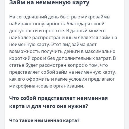
Категория:
МФО и микрозаймы
Займ на неименную карту
Возврат переплаты в «Займере»: актуальная инструкци
Читать статью
Кратко:
Разбираем, как вернуть переплату или ошибочно
Все статьи
На сегодняшний день быстрые микрозаймы
Опубликовано:
5 декабря 2025 г.
набирают популярность благодаря своей
Категория:
МФО
доступности и простоте. В данный момент
Читать новость
наиболее распространенным является займ на
Срочный микрозайм 15 000 ₽ на карту: свежая подборка
неименную карту. Этот вид займа дает
Кратко:
Нужны 15 000 рублей на карту прямо сегодня? 
возможность получить деньги в максимально
Опубликовано:
5 декабря 2025 г.
короткий срок и без дополнительных затрат. В
Категория:
МФО
статье будет рассмотрен вопрос о том, что
Читать новость
представляет собой займ на неименную карту,
Рекордный рост доли клиентов МФО с iPhone: что стоит
как его оформить и какие условия предлагают
Кратко:
В III квартале 2025 года владельцы iPhone офо
микрофинансовые организации.
Опубликовано:
5 декабря 2025 г.
Категория:
МФО
Что собой представляет неименная
Читать новость
карта и для чего она нужна?
57 сервисов микрозаймов через Госуслуги: где быстрее
Кратко:
Авторизация через Госуслуги ускоряет оформле
Что такое неименная карта?
Опубликовано:
23 ноября 2025 г.
Категория:
МФО