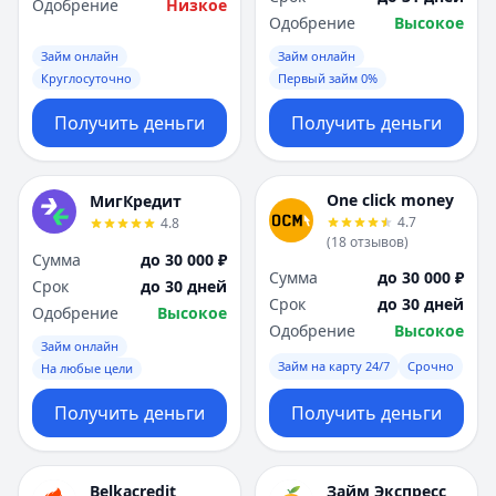
Одобрение
Низкое
Одобрение
Высокое
Займ онлайн
Займ онлайн
Круглосуточно
Первый займ 0%
Получить деньги
Получить деньги
One click money
МигКредит
4.7
4.8
(
18
отзывов
)
Сумма
до 30 000 ₽
Сумма
до 30 000 ₽
Срок
до 30 дней
Срок
до 30 дней
Одобрение
Высокое
Одобрение
Высокое
Займ онлайн
Займ на карту 24/7
Срочно
На любые цели
Получить деньги
Получить деньги
Belkacredit
Займ Экспресс