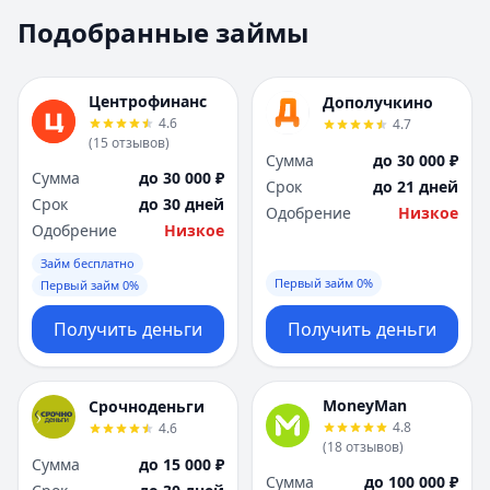
Москва
Москва
Подобранные займы
Н
Н
Набережные Челны
Набережные Челн
Нижний Новгород
Нижний Новгород
Центрофинанс
Дополучкино
Новокузнецк
Новокузнецк
4.6
4.7
(
15
отзывов
)
Новосибирск
Новосибирск
Сумма
до 30 000 ₽
О
О
Сумма
до 30 000 ₽
Срок
до 21 дней
Омск
Омск
Срок
до 30 дней
Одобрение
Низкое
Оренбург
Оренбург
Одобрение
Низкое
П
П
Займ бесплатно
Пенза
Пенза
Первый займ 0%
Первый займ 0%
Пермь
Пермь
Получить деньги
Получить деньги
Р
Р
Ростов-на-Дону
Ростов-на-Дону
Рязань
Рязань
MoneyMan
Срочноденьги
С
С
4.8
4.6
Самара
Самара
(
18
отзывов
)
Сумма
до 15 000 ₽
Санкт-Петербург
Санкт-Петербург
Сумма
до 100 000 ₽