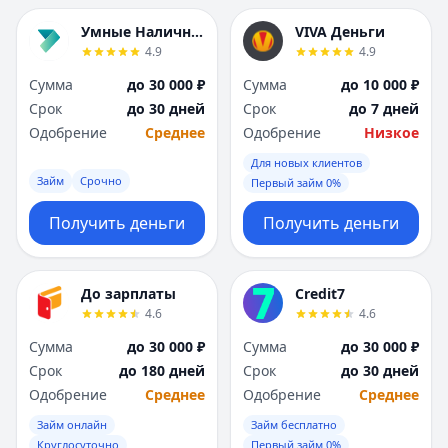
Я
Я
Умные Наличные
VIVA Деньги
Ярославль
Ярославль
4.9
4.9
Вся Россия
Вся Россия
Сумма
до 30 000 ₽
Сумма
до 10 000 ₽
Срок
до 30 дней
Срок
до 7 дней
Одобрение
Среднее
Одобрение
Низкое
Для новых клиентов
Займ
Срочно
Первый займ 0%
Получить деньги
Получить деньги
До зарплаты
Credit7
4.6
4.6
Сумма
до 30 000 ₽
Сумма
до 30 000 ₽
Срок
до 180 дней
Срок
до 30 дней
Одобрение
Среднее
Одобрение
Среднее
Займ онлайн
Займ бесплатно
Круглосуточно
Первый займ 0%