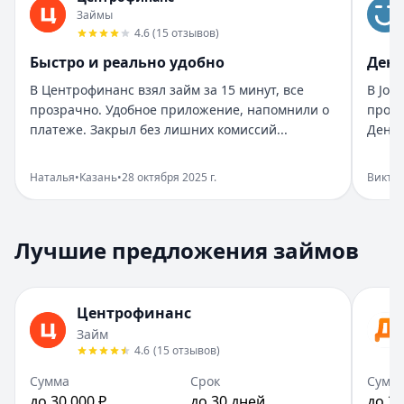
Помогли быстро и без нервов
Займы
Рейтинг:
5
4.6
(
15
отзывов
)
Организация:
Бюджет
Быстро и реально удобно
День
Город:
Санкт-Петербург
В Центрофинанс взял займ за 15 минут, все
В Joy
Дата:
28 октября 2025 г.
прозрачно. Удобное приложение, напомнили о
прост
Взяла займ в Бюджет срочно нужны были деньги. Оформи
платеже. Закрыл без лишних комиссий...
Деньг
Помогли в нужный момент
Рейтинг:
5
Наталья
•
Казань
•
28 октября 2025 г.
Викто
Организация:
Монеза
Город:
Санкт-Петербург
Дата:
28 октября 2025 г.
Лучшие предложения займов
Срочно понадобились деньги, Монеза выручила. Одобрен
Приятный опыт займа
Рейтинг:
5
Центрофинанс
Организация:
Привет, сосед!
Займ
Город:
Екатеринбург
4.6
(
15
отзывов
)
Дата:
28 октября 2025 г.
В Привет, сосед! оформила займ за пару минут. Условия
Сумма
Срок
Сумм
до 30 000 ₽
до 30 дней
до 30
Быстро и реально удобно