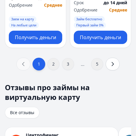
Срок
до 14 дней
Одобрение
Среднее
Одобрение
Среднее
Заем на карту
Займ бесплатно
На любые цели
Первый займ 0%
Получить деньги
Получить деньги
...
1
2
3
5
Отзывы про займы на виртуальную карту
Отзывы про займы на
Всего отзывов на странице:
8
.
виртуальную карту
Быстро получил и доволен
Рейтинг:
5
Организация:
Турбозайм
Все отзывы
Город:
Екатеринбург
Дата:
28 октября 2025 г.
Взял займ в Турбозайм впервые. Одобрили быстро, день
Центрофинанс