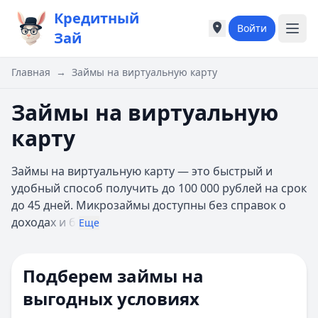
Кредитный
Войти
Города России
Города России
Зай
Популярные города
Популярные город
Москва
Москва
Главная
→
Займы на виртуальную карту
Санкт-Петербург
Санкт-Петербург
Екатеринбург
Екатеринбург
Займы на виртуальную
Казань
Казань
карту
А
А
Астрахань
Астрахань
Займы на виртуальную карту — это быстрый и
Б
Б
удобный способ получить до 100 000 рублей на срок
Барнаул
Барнаул
до 45 дней. Микрозаймы доступны без справок о
Белгород
Белгород
дохода
х и б
Брянск
Брянск
Еще
В
В
Владивосток
Владивосток
Подберем займы на
Владимир
Владимир
Волгоград
Волгоград
выгодных условиях
Воронеж
Воронеж