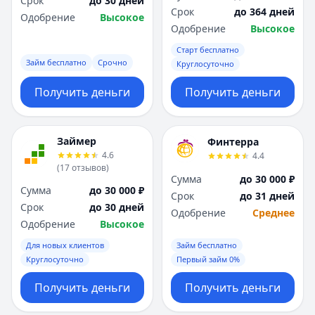
Срок
до 30 дней
Саратов
Саратов
Срок
до 364 дней
Одобрение
Высокое
Севастополь
Севастополь
Одобрение
Высокое
Сочи
Сочи
Старт бесплатно
Сургут
Сургут
Займ бесплатно
Срочно
Круглосуточно
Т
Т
Тверь
Тверь
Получить деньги
Получить деньги
Тольятти
Тольятти
Томск
Томск
Тула
Тула
Займер
Финтерра
Тюмень
Тюмень
4.6
4.4
(
17
отзывов
)
У
У
Сумма
до 30 000 ₽
Ульяновск
Ульяновск
Сумма
до 30 000 ₽
Срок
до 31 дней
Уфа
Уфа
Срок
до 30 дней
Одобрение
Среднее
Х
Х
Одобрение
Высокое
Хабаровск
Хабаровск
Для новых клиентов
Займ бесплатно
Ч
Ч
Круглосуточно
Первый займ 0%
Чебоксары
Чебоксары
Получить деньги
Получить деньги
Челябинск
Челябинск
Чита
Чита