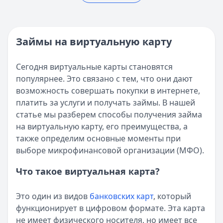
Реестр МФО ЦБ РФ - проверка МФО на официальном сай
Опубликовано:
5 декабря 2025 г.
Кратко:
Нужны деньги прямо сейчас? Получите онлайн-з
Категория:
МФО
Опубликовано:
16 ноября 2025 г.
Читать новость
Категория:
МФО и микрозаймы
Займы на виртуальную карту
Возврат переплаты в «Займере»: актуальная инструкци
Читать статью
Кратко:
Разбираем, как вернуть переплату или ошибочно
Все статьи
Сегодня виртуальные карты становятся
Опубликовано:
5 декабря 2025 г.
популярнее. Это связано с тем, что они дают
Категория:
МФО
возможность совершать покупки в интернете,
Читать новость
платить за услуги и получать займы. В нашей
Срочный микрозайм 15 000 ₽ на карту: свежая подборка
статье мы разберем способы получения займа
Кратко:
Нужны 15 000 рублей на карту прямо сегодня? 
на виртуальную карту, его преимущества, а
Опубликовано:
5 декабря 2025 г.
также определим основные моменты при
Категория:
МФО
выборе микрофинансовой организации (МФО).
Читать новость
Рекордный рост доли клиентов МФО с iPhone: что стоит
Что такое виртуальная карта?
Кратко:
В III квартале 2025 года владельцы iPhone офо
Опубликовано:
5 декабря 2025 г.
Это один из видов
банковских карт
, который
Категория:
МФО
функционирует в цифровом формате. Эта карта
Читать новость
не имеет физического носителя, но имеет все