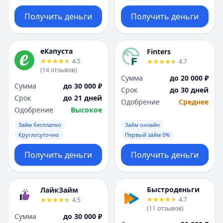
Получить деньги
Получить деньги
еКапуста
Finters
4.5
4.7
(
14
отзывов
)
Сумма
до 20 000 ₽
Сумма
до 30 000 ₽
Срок
до 30 дней
Срок
до 21 дней
Одобрение
Среднее
Одобрение
Высокое
Займ бесплатно
Займ онлайн
Круглосуточно
Первый займ 0%
Получить деньги
Получить деньги
Быстроденьги
ЛайкЗайм
4.7
4.5
(
11
отзывов
)
Сумма
до 30 000 ₽