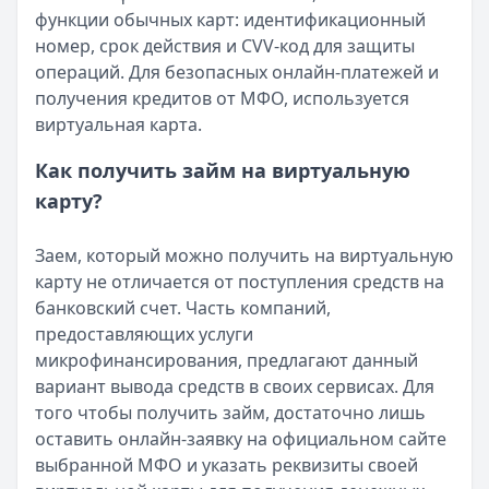
57 сервисов микрозаймов через Госуслуги: где быстрее
функции обычных карт: идентификационный
Кратко:
Авторизация через Госуслуги ускоряет оформле
номер, срок действия и CVV-код для защиты
Опубликовано:
23 ноября 2025 г.
операций. Для безопасных онлайн-платежей и
Категория:
МФО
получения кредитов от МФО, используется
Читать новость
виртуальная карта.
Смс о «одобренном займе» от Bigmani Ru: как действов
Кратко:
Пришло СМС об одобрении займа от Bigmani Ru?
Как получить займ на виртуальную
Опубликовано:
23 ноября 2025 г.
карту?
Категория:
МФО
Читать новость
Заем, который можно получить на виртуальную
Все новости
карту не отличается от поступления средств на
банковский счет. Часть компаний,
предоставляющих услуги
микрофинансирования, предлагают данный
вариант вывода средств в своих сервисах. Для
того чтобы получить займ, достаточно лишь
оставить онлайн-заявку на официальном сайте
выбранной МФО и указать реквизиты своей