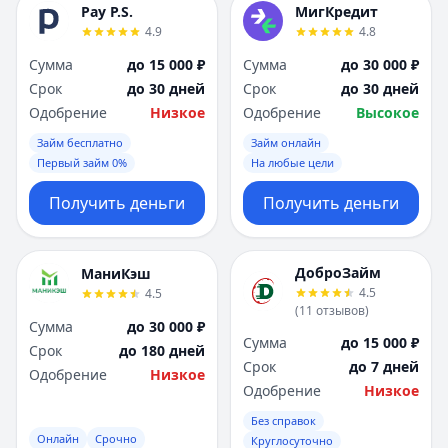
Pay P.S.
МигКредит
4.9
4.8
Сумма
до 15 000 ₽
Сумма
до 30 000 ₽
Срок
до 30 дней
Срок
до 30 дней
Одобрение
Низкое
Одобрение
Высокое
Займ бесплатно
Займ онлайн
Первый займ 0%
На любые цели
Получить деньги
Получить деньги
ДоброЗайм
МаниКэш
4.5
4.5
(
11
отзывов
)
Сумма
до 30 000 ₽
Сумма
до 15 000 ₽
Срок
до 180 дней
Срок
до 7 дней
Одобрение
Низкое
Одобрение
Низкое
Без справок
Онлайн
Срочно
Круглосуточно