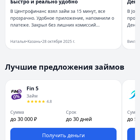
Быстро и реально удобно
День
Город:
Санкт-Петербург
В Центрофинанс взял займ за 15 минут, все
В Joy
Дата:
28 октября 2025 г.
прозрачно. Удобное приложение, напомнили о
прост
Взяла займ в Бюджет срочно нужны были деньги. Оформи
платеже. Закрыл без лишних комиссий...
Деньг
Помогли в нужный момент
Рейтинг:
5
Наталья
•
Казань
•
28 октября 2025 г.
Викто
Организация:
Монеза
Город:
Санкт-Петербург
Дата:
28 октября 2025 г.
Лучшие предложения займов
Срочно понадобились деньги, Монеза выручила. Одобрен
Приятный опыт займа
Рейтинг:
5
Fin 5
Организация:
Привет, сосед!
Займ
Город:
Екатеринбург
4.8
Дата:
28 октября 2025 г.
В Привет, сосед! оформила займ за пару минут. Условия
Сумма
Срок
Сумм
до 30 000 ₽
до 30 дней
до 50
Быстро и реально удобно
Рейтинг:
4
Организация:
Центрофинанс
Получить деньги