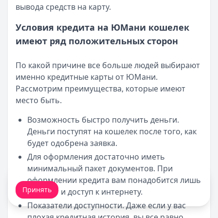
вывода средств на карту.
Условия кредита на ЮМани кошелек
имеют ряд положительных сторон
По какой причине все больше людей выбирают
именно кредитные карты от ЮМани.
Рассмотрим преимущества, которые имеют
место быть.
Возможность быстро получить деньги.
Деньги поступят на кошелек после того, как
будет одобрена заявка.
Для оформления достаточно иметь
минимальный пакет документов. При
Мы обрабатываем ваши
cookie-файлы
.
оформлении кредита вам понадобится лишь
Принять
паспорт и доступ к интернету.
Показатели доступности. Даже если у вас
плохая кредитная история, вы все равно