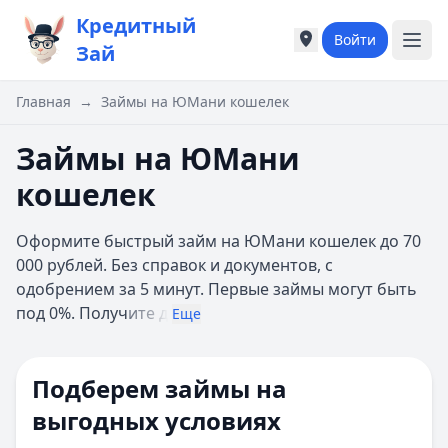
Кредитный
Войти
Города России
Города России
Зай
Популярные города
Популярные город
Москва
Москва
Главная
→
Займы на ЮМани кошелек
Санкт-Петербург
Санкт-Петербург
Екатеринбург
Екатеринбург
Займы на ЮМани
Казань
Казань
кошелек
А
А
Астрахань
Астрахань
Оформите быстрый займ на ЮМани кошелек до 70
Б
Б
000 рублей. Без справок и документов, с
Барнаул
Барнаул
одобрением за 5 минут. Первые займы могут быть
Белгород
Белгород
под 0%. Получ
ите д
Брянск
Брянск
Еще
В
В
Владивосток
Владивосток
Подберем займы на
Владимир
Владимир
Волгоград
Волгоград
выгодных условиях
Воронеж
Воронеж