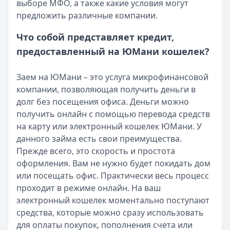
выборе МФО, а также какие условия могут
Читать новость
предложить различные компании.
Смс о «одобренном займе» от Bigmani Ru: как действов
Кратко:
Пришло СМС об одобрении займа от Bigmani Ru?
Что собой представляет кредит,
Опубликовано:
23 ноября 2025 г.
предоставленный на ЮМани кошелек?
Категория:
МФО
Читать новость
Заем на ЮМани – это услуга микрофинансовой
Все новости
компании, позволяющая получить деньги в
долг без посещения офиса. Деньги можно
получить онлайн с помощью перевода средств
на карту или электронный кошелек ЮМани. У
данного займа есть свои преимущества.
Прежде всего, это скорость и простота
оформления. Вам не нужно будет покидать дом
или посещать офис. Практически весь процесс
проходит в режиме онлайн. На ваш
электронный кошелек моментально поступают
средства, которые можно сразу использовать
для оплаты покупок, пополнения счета или