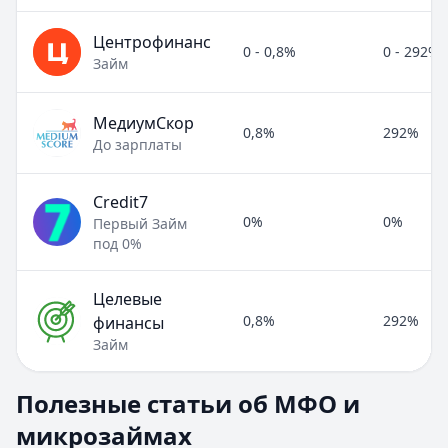
Центрофинанс
0 - 0,8%
0 - 292%
Займ
МедиумСкор
0,8%
292%
До зарплаты
Credit7
0%
0%
Первый Займ
под 0%
Целевые
0,8%
292%
финансы
Займ
Полезные статьи об МФО и микрозаймах
Полезные статьи об МФО и
Раздел:
МФО и микрозаймы
. Всего статей:
8
.
микрозаймах
Займ под расписку