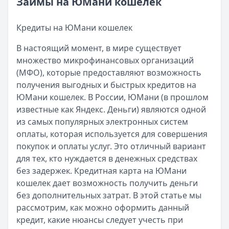
Займы на ЮМани кошелек
Возврат переплаты в «Займере»: актуальная инструкци
Читать статью
Кратко:
Разбираем, как вернуть переплату или ошибочно
Все статьи
Кредиты на ЮМани кошелек
Опубликовано:
5 декабря 2025 г.
Категория:
МФО
В настоящий момент, в мире существует
Читать новость
множество микрофинансовых организаций
Срочный микрозайм 15 000 ₽ на карту: свежая подборка
(МФО), которые предоставляют возможность
Кратко:
Нужны 15 000 рублей на карту прямо сегодня? 
получения выгодных и быстрых кредитов на
Опубликовано:
5 декабря 2025 г.
ЮМани кошелек. В России, ЮМани (в прошлом
Категория:
МФО
известные как Яндекс. Деньги) являются одной
Читать новость
из самых популярных электронных систем
Рекордный рост доли клиентов МФО с iPhone: что стоит
оплаты, которая используется для совершения
Кратко:
В III квартале 2025 года владельцы iPhone офо
покупок и оплаты услуг. Это отличный вариант
Опубликовано:
5 декабря 2025 г.
для тех, кто нуждается в денежных средствах
Категория:
МФО
без задержек. Кредитная карта на ЮМани
Читать новость
кошелек дает возможность получить деньги
57 сервисов микрозаймов через Госуслуги: где быстрее
без дополнительных затрат. В этой статье мы
Кратко:
Авторизация через Госуслуги ускоряет оформле
рассмотрим, как можно оформить данный
Опубликовано:
23 ноября 2025 г.
кредит, какие нюансы следует учесть при
Категория:
МФО