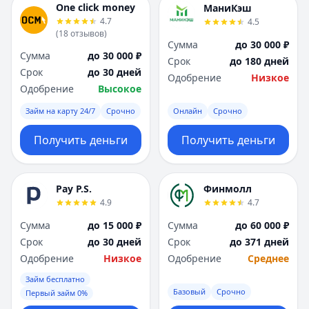
One click money
МаниКэш
4.7
4.5
(
18
отзывов
)
Сумма
до 30 000 ₽
Сумма
до 30 000 ₽
Срок
до 180 дней
Срок
до 30 дней
Одобрение
Низкое
Одобрение
Высокое
Займ на карту 24/7
Срочно
Онлайн
Срочно
Получить деньги
Получить деньги
Pay P.S.
Финмолл
4.9
4.7
Сумма
до 15 000 ₽
Сумма
до 60 000 ₽
Срок
до 30 дней
Срок
до 371 дней
Одобрение
Низкое
Одобрение
Среднее
Займ бесплатно
Базовый
Срочно
Первый займ 0%