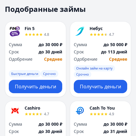
Москва
Москва
Подобранные займы
Н
Н
Набережные Челны
Набережные Челн
Нижний Новгород
Нижний Новгород
Fin 5
Небус
Новокузнецк
Новокузнецк
4.8
4.7
Новосибирск
Новосибирск
Сумма
до 30 000 ₽
Сумма
до 50 000 ₽
О
О
Срок
до 30 дней
Срок
до 113 дней
Омск
Омск
Одобрение
Среднее
Одобрение
Среднее
Оренбург
Оренбург
Онлайн займ на карту
П
П
Быстрые деньги
Срочно
Срочно
Пенза
Пенза
Пермь
Пермь
Получить деньги
Получить деньги
Р
Р
Ростов-на-Дону
Ростов-на-Дону
Рязань
Рязань
Cashiro
Cash To You
4.7
4.9
С
С
Самара
Самара
Сумма
до 30 000 ₽
Сумма
до 30 000 ₽
Санкт-Петербург
Санкт-Петербург
Срок
до 30 дней
Срок
до 31 дней