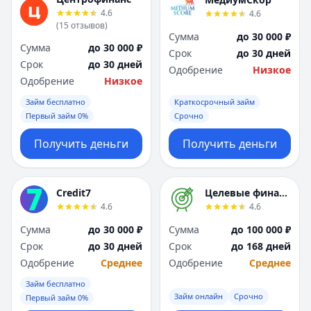
Я
Я
4.6
4.6
Ярославль
Ярославль
(
15
отзывов
)
Сумма
до 30 000 ₽
Вся Россия
Вся Россия
Сумма
до 30 000 ₽
Срок
до 30 дней
Срок
до 30 дней
Одобрение
Низкое
Одобрение
Низкое
Займ бесплатно
Краткосрочный займ
Первый займ 0%
Срочно
Получить деньги
Получить деньги
Credit7
Целевые финансы
4.6
4.6
Сумма
до 30 000 ₽
Сумма
до 100 000 ₽
Срок
до 30 дней
Срок
до 168 дней
Одобрение
Среднее
Одобрение
Среднее
Займ бесплатно
Займ онлайн
Срочно
Первый займ 0%