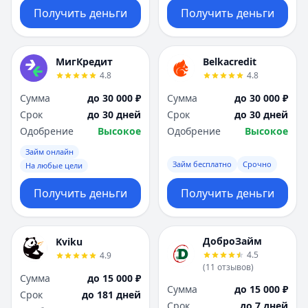
Получить деньги
Получить деньги
МигКредит
Belkacredit
4.8
4.8
Сумма
до 30 000 ₽
Сумма
до 30 000 ₽
Срок
до 30 дней
Срок
до 30 дней
Одобрение
Высокое
Одобрение
Высокое
Займ онлайн
Займ бесплатно
Срочно
На любые цели
Получить деньги
Получить деньги
ДоброЗайм
Kviku
4.5
4.9
(
11
отзывов
)
Сумма
до 15 000 ₽
Сумма
до 15 000 ₽
Срок
до 181 дней
Срок
до 7 дней