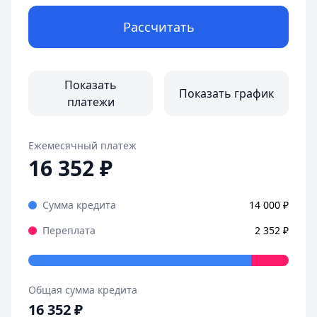
Дата:
28 октября 2025 г.
Рассчитать
Оформила займ в MoneyMan за пару минут, все прозрачн
Страницы отзывов:
Все отзывы
Показать
Показать график
платежи
Ежемесячный платеж
16 352
₽
Сумма кредита
14 000
₽
Переплата
2 352
₽
Общая сумма кредита
16 352
₽