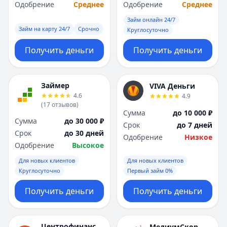
Саратов
Саратов
Одобрение
Среднее
Одобрение
Среднее
Севастополь
Севастополь
Займ онлайн 24/7
Сочи
Сочи
Займ на карту 24/7
Срочно
Круглосуточно
Сургут
Сургут
Т
Т
Получить деньги
Получить деньги
Тверь
Тверь
Тольятти
Тольятти
Займер
Томск
Томск
VIVA Деньги
4.6
4.9
Тула
Тула
(
17
отзывов
)
Тюмень
Тюмень
Сумма
до 10 000 ₽
Сумма
до 30 000 ₽
У
У
Срок
до 7 дней
Срок
до 30 дней
Ульяновск
Ульяновск
Одобрение
Низкое
Одобрение
Высокое
Уфа
Уфа
Х
Х
Для новых клиентов
Для новых клиентов
Хабаровск
Хабаровск
Круглосуточно
Первый займ 0%
Ч
Ч
Получить деньги
Получить деньги
Чебоксары
Чебоксары
Челябинск
Челябинск
Чита
Чита
Центрофинанс
МедиумСкор