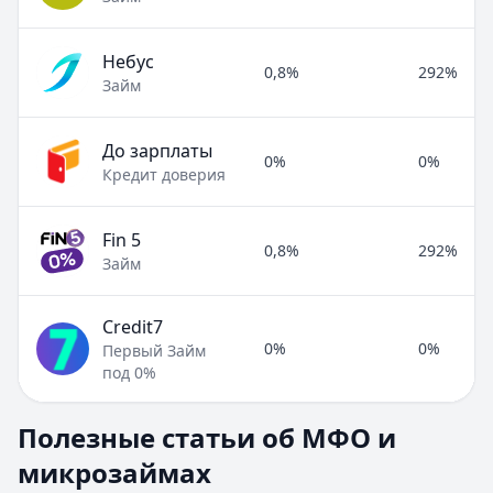
Небус
0,8%
292%
Займ
До зарплаты
0%
0%
Кредит доверия
Fin 5
0,8%
292%
Займ
Credit7
0%
0%
Первый Займ
под 0%
Полезные статьи об МФО и микрозаймах
Полезные статьи об МФО и
Раздел:
МФО и микрозаймы
. Всего статей:
8
.
микрозаймах
Займ под расписку