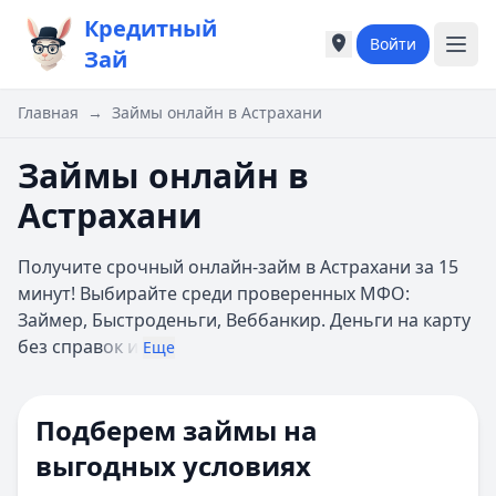
Кредитный
Войти
Города России
Города России
Зай
Популярные города
Популярные город
Москва
Москва
Главная
→
Займы онлайн в Астрахани
Санкт-Петербург
Санкт-Петербург
Екатеринбург
Екатеринбург
Займы онлайн в
Казань
Казань
Астрахани
А
А
Астрахань
Астрахань
Получите срочный онлайн-займ в Астрахани за 15
Б
Б
минут! Выбирайте среди проверенных МФО:
Барнаул
Барнаул
Займер, Быстроденьги, Веббанкир. Деньги на карту
Белгород
Белгород
без справ
ок и
Брянск
Брянск
Еще
В
В
Владивосток
Владивосток
Подберем займы на
Владимир
Владимир
Волгоград
Волгоград
выгодных условиях
Воронеж
Воронеж