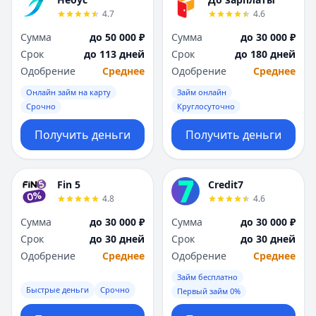
Я
Я
4.7
4.6
Ярославль
Ярославль
Сумма
до 50 000 ₽
Сумма
до 30 000 ₽
Вся Россия
Вся Россия
Срок
до 113 дней
Срок
до 180 дней
Одобрение
Среднее
Одобрение
Среднее
Онлайн займ на карту
Займ онлайн
Срочно
Круглосуточно
Получить деньги
Получить деньги
Fin 5
Credit7
4.8
4.6
Сумма
до 30 000 ₽
Сумма
до 30 000 ₽
Срок
до 30 дней
Срок
до 30 дней
Одобрение
Среднее
Одобрение
Среднее
Займ бесплатно
Быстрые деньги
Срочно
Первый займ 0%