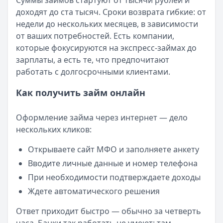
Суммы займов стартуют от тысячи рублей и
Читать новость
доходят до ста тысяч. Сроки возврата гибкие: от
Смс о «одобренном займе» от Bigmani Ru: как действов
недели до нескольких месяцев, в зависимости
Кратко:
Пришло СМС об одобрении займа от Bigmani Ru?
от ваших потребностей. Есть компании,
Опубликовано:
23 ноября 2025 г.
которые фокусируются на экспресс-займах до
Категория:
МФО
зарплаты, а есть те, что предпочитают
Читать новость
работать с долгосрочными клиентами.
Все новости
Как получить займ онлайн
Оформление займа через интернет — дело
нескольких кликов:
Открываете сайт МФО и заполняете анкету
Вводите личные данные и номер телефона
При необходимости подтверждаете доходы
Ждете автоматического решения
Ответ приходит быстро — обычно за четверть