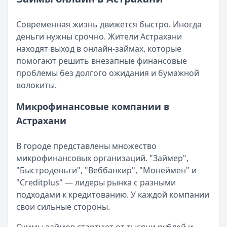
Возврат переплаты в «Займере»: актуальная инструкци
Читать статью
Кратко:
Разбираем, как вернуть переплату или ошибочно
Все статьи
Современная жизнь движется быстро. Иногда
Опубликовано:
5 декабря 2025 г.
деньги нужны срочно. Жители Астрахани
Категория:
МФО
находят выход в онлайн-займах, которые
Читать новость
помогают решить внезапные финансовые
Срочный микрозайм 15 000 ₽ на карту: свежая подборка
проблемы без долгого ожидания и бумажной
Кратко:
Нужны 15 000 рублей на карту прямо сегодня? 
волокиты.
Опубликовано:
5 декабря 2025 г.
Категория:
МФО
Микрофинансовые компании в
Читать новость
Астрахани
Рекордный рост доли клиентов МФО с iPhone: что стоит
Кратко:
В III квартале 2025 года владельцы iPhone офо
В городе представлены множество
Опубликовано:
5 декабря 2025 г.
микрофинансовых организаций. "Займер",
Категория:
МФО
"Быстроденьги", "Веббанкир", "Монеймен" и
Читать новость
"Creditplus" — лидеры рынка с разными
57 сервисов микрозаймов через Госуслуги: где быстрее
подходами к кредитованию. У каждой компании
Кратко:
Авторизация через Госуслуги ускоряет оформле
свои сильные стороны.
Опубликовано:
23 ноября 2025 г.
Категория:
МФО