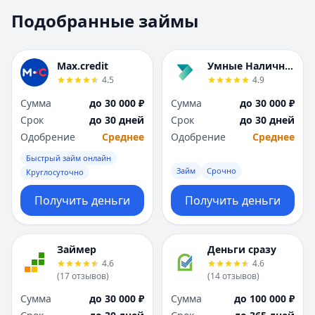
Москва
Москва
Подобранные займы
Н
Н
Набережные Челны
Набережные Челн
Нижний Новгород
Нижний Новгород
Max.credit
Умные Наличные
Новокузнецк
Новокузнецк
4.5
4.9
Новосибирск
Новосибирск
Сумма
до 30 000 ₽
Сумма
до 30 000 ₽
О
О
Срок
до 30 дней
Срок
до 30 дней
Омск
Омск
Одобрение
Среднее
Одобрение
Среднее
Оренбург
Оренбург
Быстрый займ онлайн
П
П
Займ
Срочно
Круглосуточно
Пенза
Пенза
Пермь
Пермь
Получить деньги
Получить деньги
Р
Р
Ростов-на-Дону
Ростов-на-Дону
Рязань
Рязань
Займер
Деньги сразу
4.6
4.6
С
С
(
17
отзывов
)
(
14
отзывов
)
Самара
Самара
Сумма
до 30 000 ₽
Сумма
до 100 000 ₽
Санкт-Петербург
Санкт-Петербург