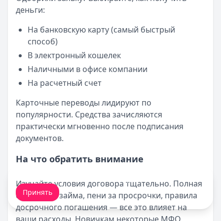
деньги:
На банковскую карту (самый быстрый
способ)
В электронный кошелек
Наличными в офисе компании
На расчетный счет
Карточные переводы лидируют по
популярности. Средства зачисляются
практически мгновенно после подписания
документов.
На что обратить внимание
Мы обрабатываем ваши
cookie-файлы
.
Изучайте условия договора тщательно. Полная
Принять
стоимость займа, пени за просрочки, правила
досрочного погашения — все это влияет на
ваши расходы. Новичкам некоторые МФО