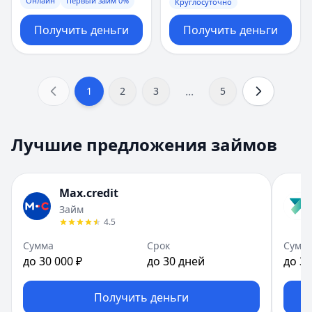
Онлайн
Первый займ 0%
Круглосуточно
Получить деньги
Получить деньги
...
1
2
3
5
Лучшие предложения займов
Max.credit
Займ
4.5
Сумма
Срок
Сумм
до 30 000 ₽
до 30 дней
до 30
Получить деньги