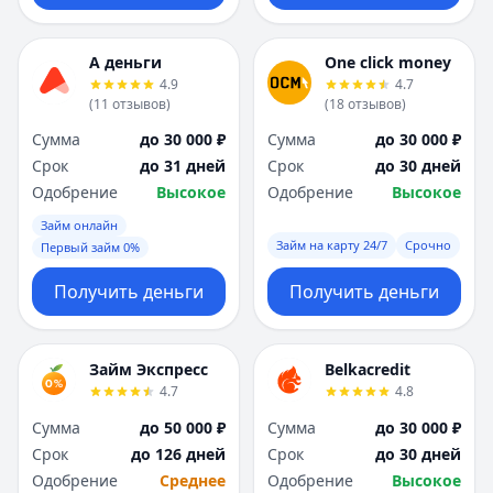
А деньги
One click money
4.9
4.7
(
11
отзывов
)
(
18
отзывов
)
Сумма
до 30 000 ₽
Сумма
до 30 000 ₽
Срок
до 31 дней
Срок
до 30 дней
Одобрение
Высокое
Одобрение
Высокое
Займ онлайн
Займ на карту 24/7
Срочно
Первый займ 0%
Получить деньги
Получить деньги
Займ Экспресс
Belkacredit
4.7
4.8
Сумма
до 50 000 ₽
Сумма
до 30 000 ₽
Срок
до 126 дней
Срок
до 30 дней
Одобрение
Среднее
Одобрение
Высокое