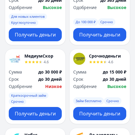
Срок
до 30 дней
Срок
до 365 дней
Саратов
Саратов
Одобрение
Высокое
Одобрение
Высокое
Севастополь
Севастополь
Сочи
Сочи
Для новых клиентов
Сургут
Сургут
До 100 000 ₽
Срочно
Круглосуточно
Т
Т
Получить деньги
Получить деньги
Тверь
Тверь
Тольятти
Тольятти
Томск
Томск
МедиумСкор
Срочноденьги
Тула
Тула
4.6
4.6
Тюмень
Тюмень
Сумма
до 30 000 ₽
Сумма
до 15 000 ₽
У
У
Срок
до 30 дней
Срок
до 30 дней
Ульяновск
Ульяновск
Одобрение
Низкое
Одобрение
Высокое
Уфа
Уфа
Х
Х
Краткосрочный займ
Займ бесплатно
Срочно
Хабаровск
Хабаровск
Срочно
Ч
Ч
Получить деньги
Получить деньги
Чебоксары
Чебоксары
Челябинск
Челябинск
Чита
Чита
Небус
До зарплаты