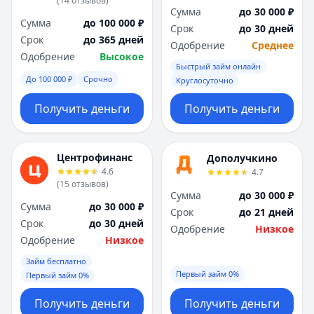
(
14
отзывов
)
Я
Я
Сумма
до 30 000 ₽
Сумма
до 100 000 ₽
Ярославль
Ярославль
Срок
до 30 дней
Срок
до 365 дней
Вся Россия
Вся Россия
Одобрение
Среднее
Одобрение
Высокое
Быстрый займ онлайн
До 100 000 ₽
Срочно
Круглосуточно
Получить деньги
Получить деньги
Центрофинанс
Дополучкино
4.6
4.7
(
15
отзывов
)
Сумма
до 30 000 ₽
Сумма
до 30 000 ₽
Срок
до 21 дней
Срок
до 30 дней
Одобрение
Низкое
Одобрение
Низкое
Займ бесплатно
Первый займ 0%
Первый займ 0%
Получить деньги
Получить деньги