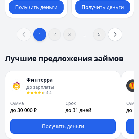
Получить деньги
Получить деньги
...
1
2
3
5
Лучшие предложения займов
Финтерра
До зарплаты
4.4
Сумма
Срок
Сумм
до 30 000 ₽
до 31 дней
до 10
Получить деньги