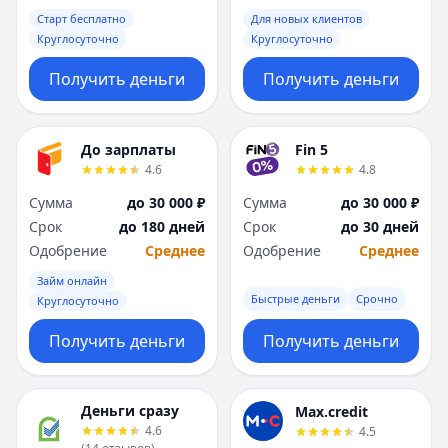
Саратов
Саратов
Старт бесплатно
Для новых клиентов
Севастополь
Севастополь
Круглосуточно
Круглосуточно
Сочи
Сочи
Сургут
Сургут
Получить деньги
Получить деньги
Т
Т
Тверь
Тверь
Тольятти
Тольятти
До зарплаты
Fin 5
Томск
Томск
4.6
4.8
Тула
Тула
Сумма
до 30 000 ₽
Сумма
до 30 000 ₽
Тюмень
Тюмень
Срок
до 180 дней
Срок
до 30 дней
У
У
Одобрение
Среднее
Одобрение
Среднее
Ульяновск
Ульяновск
Займ онлайн
Уфа
Уфа
Быстрые деньги
Срочно
Круглосуточно
Х
Х
Хабаровск
Хабаровск
Получить деньги
Получить деньги
Ч
Ч
Чебоксары
Чебоксары
Челябинск
Челябинск
Деньги сразу
Max.credit
4.6
4.5
Чита
Чита