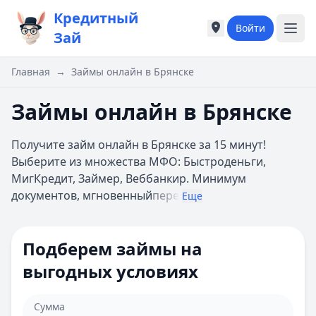
Кредитный
Войти
Города России
Города России
Зай
Популярные города
Популярные город
Москва
Москва
Главная
→
Займы онлайн в Брянске
Санкт-Петербург
Санкт-Петербург
Екатеринбург
Екатеринбург
Займы онлайн в Брянске
Казань
Казань
А
А
Получите займ онлайн в Брянске за 15 минут!
Астрахань
Астрахань
Выберите из множества МФО: Быстроденьги,
Б
Б
МигКредит, Займер, Веббанкир. Минимум
Барнаул
Барнаул
документов, мгновенный
пере
Еще
Белгород
Белгород
Брянск
Брянск
В
В
Подберем займы на
Владивосток
Владивосток
выгодных условиях
Владимир
Владимир
Волгоград
Волгоград
Воронеж
Воронеж
Сумма