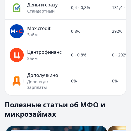
Деньги сразу
0,4 - 0,8%
131,4 - 2
Стандартный
Max.credit
0,8%
292%
Займ
Центрофинанс
0 - 0,8%
0 - 292%
Займ
Дополучкино
0%
0%
Деньги до
зарплаты
Полезные статьи об МФО и микрозаймах
Полезные статьи об МФО и
Раздел:
МФО и микрозаймы
. Всего статей:
8
.
микрозаймах
Займ под расписку
Кратко:
Нужны деньги срочно? Рассмотрите займ под рас
Опубликовано:
17 ноября 2025 г.
Перейти к статье:
Займ под расписку
Перейти к