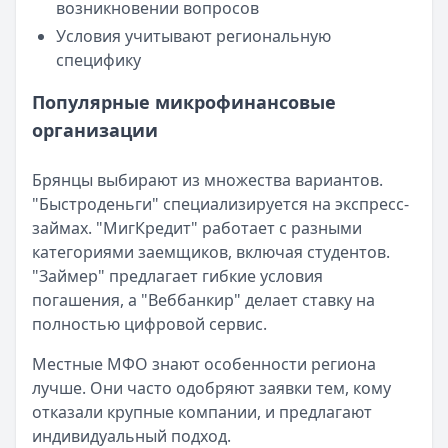
возникновении вопросов
Кратко:
Пришло СМС об одобрении займа от Bigmani Ru?
Условия учитывают региональную
Опубликовано:
23 ноября 2025 г.
специфику
Категория:
МФО
Читать новость
Популярные микрофинансовые
Все новости
организации
Брянцы выбирают из множества вариантов.
"Быстроденьги" специализируется на экспресс-
займах. "МигКредит" работает с разными
категориями заемщиков, включая студентов.
"Займер" предлагает гибкие условия
погашения, а "Веббанкир" делает ставку на
полностью цифровой сервис.
Местные МФО знают особенности региона
лучше. Они часто одобряют заявки тем, кому
отказали крупные компании, и предлагают
индивидуальный подход.