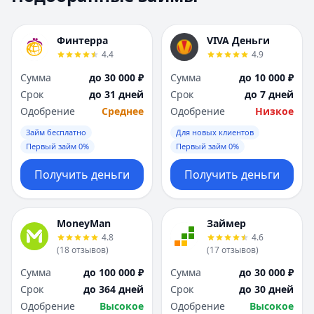
Москва
Москва
Н
Н
Финтерра
VIVA Деньги
Набережные Челны
Набережные Челн
4.4
4.9
Нижний Новгород
Нижний Новгород
Сумма
до 30 000 ₽
Сумма
до 10 000 ₽
Новокузнецк
Новокузнецк
Срок
до 31 дней
Срок
до 7 дней
Новосибирск
Новосибирск
Одобрение
Среднее
Одобрение
Низкое
О
О
Омск
Омск
Займ бесплатно
Для новых клиентов
Оренбург
Оренбург
Первый займ 0%
Первый займ 0%
П
П
Получить деньги
Получить деньги
Пенза
Пенза
Пермь
Пермь
Р
Р
MoneyMan
Займер
Ростов-на-Дону
Ростов-на-Дону
4.8
4.6
Рязань
Рязань
(
18
отзывов
)
(
17
отзывов
)
С
С
Сумма
до 100 000 ₽
Сумма
до 30 000 ₽
Самара
Самара
Срок
до 364 дней
Срок
до 30 дней
Санкт-Петербург
Санкт-Петербург
Одобрение
Высокое
Одобрение
Высокое