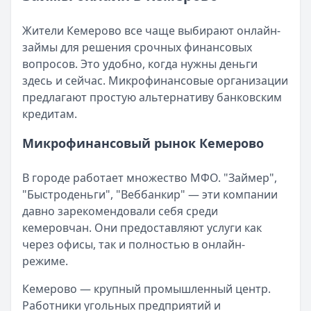
Читать статью
Кратко:
Разбираем, как вернуть переплату или ошибочно
Все статьи
Жители Кемерово все чаще выбирают онлайн-
Опубликовано:
5 декабря 2025 г.
займы для решения срочных финансовых
Категория:
МФО
вопросов. Это удобно, когда нужны деньги
Читать новость
здесь и сейчас. Микрофинансовые организации
Срочный микрозайм 15 000 ₽ на карту: свежая подборка
предлагают простую альтернативу банковским
Кратко:
Нужны 15 000 рублей на карту прямо сегодня? 
кредитам.
Опубликовано:
5 декабря 2025 г.
Категория:
МФО
Микрофинансовый рынок Кемерово
Читать новость
Рекордный рост доли клиентов МФО с iPhone: что стоит
В городе работает множество МФО. "Займер",
Кратко:
В III квартале 2025 года владельцы iPhone офо
"Быстроденьги", "Веббанкир" — эти компании
Опубликовано:
5 декабря 2025 г.
давно зарекомендовали себя среди
Категория:
МФО
кемеровчан. Они предоставляют услуги как
Читать новость
через офисы, так и полностью в онлайн-
57 сервисов микрозаймов через Госуслуги: где быстрее
режиме.
Кратко:
Авторизация через Госуслуги ускоряет оформле
Опубликовано:
23 ноября 2025 г.
Кемерово — крупный промышленный центр.
Категория:
МФО
Работники угольных предприятий и