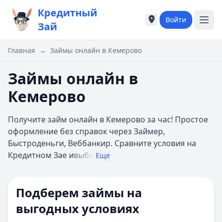
Кредитный
Войти
Города России
Города России
Зай
Популярные города
Популярные город
Москва
Москва
Главная
→
Займы онлайн в Кемерово
Санкт-Петербург
Санкт-Петербург
Екатеринбург
Екатеринбург
Займы онлайн в
Казань
Казань
Кемерово
А
А
Астрахань
Астрахань
Получите займ онлайн в Кемерово за час! Простое
Б
Б
оформление без справок через Займер,
Барнаул
Барнаул
Быстроденьги, Веббанкир. Сравните условия на
Белгород
Белгород
Кредитном Зае и
выбе
Брянск
Брянск
Еще
В
В
Владивосток
Владивосток
Подберем займы на
Владимир
Владимир
Волгоград
Волгоград
выгодных условиях
Воронеж
Воронеж