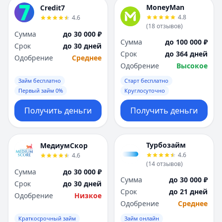
Я
Я
MoneyMan
Credit7
Ярославль
Ярославль
4.8
4.6
(
18
отзывов
)
Вся Россия
Вся Россия
Сумма
до 30 000 ₽
Сумма
до 100 000 ₽
Срок
до 30 дней
Срок
до 364 дней
Одобрение
Среднее
Одобрение
Высокое
Займ бесплатно
Старт бесплатно
Первый займ 0%
Круглосуточно
Получить деньги
Получить деньги
Турбозайм
МедиумСкор
4.6
4.6
(
14
отзывов
)
Сумма
до 30 000 ₽
Сумма
до 30 000 ₽
Срок
до 30 дней
Срок
до 21 дней
Одобрение
Низкое
Одобрение
Среднее
Краткосрочный займ
Займ онлайн