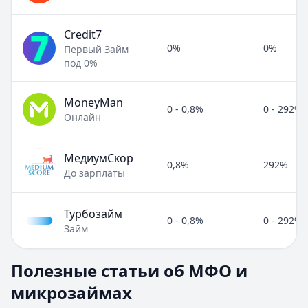
Credit7
0%
0%
Первый Займ
под 0%
MoneyMan
0 - 0,8%
0 - 292%
Онлайн
МедиумСкор
0,8%
292%
До зарплаты
Турбозайм
0 - 0,8%
0 - 292%
Займ
Полезные статьи об МФО и микрозаймах
Полезные статьи об МФО и
Раздел:
МФО и микрозаймы
. Всего статей:
8
.
микрозаймах
Займ под расписку
Кратко:
Нужны деньги срочно? Рассмотрите займ под рас