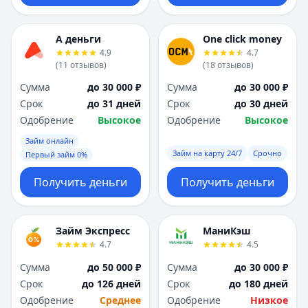
А деньги
One click money
4.9
4.7
(
11
отзывов
)
(
18
отзывов
)
Сумма
до 30 000 ₽
Сумма
до 30 000 ₽
Срок
до 31 дней
Срок
до 30 дней
Одобрение
Высокое
Одобрение
Высокое
Займ онлайн
Займ на карту 24/7
Срочно
Первый займ 0%
Получить деньги
Получить деньги
Займ Экспресс
МаниКэш
4.7
4.5
Сумма
до 50 000 ₽
Сумма
до 30 000 ₽
Срок
до 126 дней
Срок
до 180 дней
Одобрение
Среднее
Одобрение
Низкое