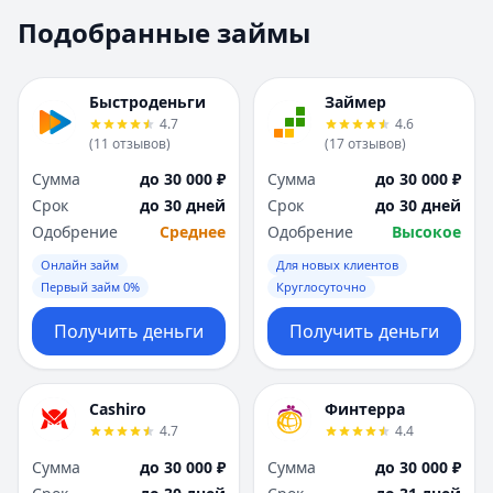
Москва
Москва
Подобранные займы
Н
Н
Набережные Челны
Набережные Челн
Нижний Новгород
Нижний Новгород
Быстроденьги
Займер
Новокузнецк
Новокузнецк
4.7
4.6
(
11
отзывов
)
(
17
отзывов
)
Новосибирск
Новосибирск
О
О
Сумма
до 30 000 ₽
Сумма
до 30 000 ₽
Омск
Омск
Срок
до 30 дней
Срок
до 30 дней
Оренбург
Оренбург
Одобрение
Среднее
Одобрение
Высокое
П
П
Онлайн займ
Для новых клиентов
Пенза
Пенза
Первый займ 0%
Круглосуточно
Пермь
Пермь
Получить деньги
Получить деньги
Р
Р
Ростов-на-Дону
Ростов-на-Дону
Рязань
Рязань
Cashiro
Финтерра
С
С
4.7
4.4
Самара
Самара
Сумма
до 30 000 ₽
Сумма
до 30 000 ₽
Санкт-Петербург
Санкт-Петербург