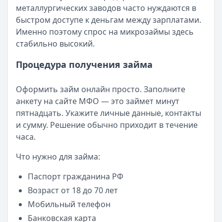
Читать новость
металлургических заводов часто нуждаются в
Смс о «одобренном займе» от Bigmani Ru: как действов
быстром доступе к деньгам между зарплатами.
Кратко:
Пришло СМС об одобрении займа от Bigmani Ru?
Именно поэтому спрос на микрозаймы здесь
Опубликовано:
23 ноября 2025 г.
стабильно высокий.
Категория:
МФО
Читать новость
Процедура получения займа
Все новости
Оформить займ онлайн просто. Заполните
анкету на сайте МФО — это займет минут
пятнадцать. Укажите личные данные, контакты
и сумму. Решение обычно приходит в течение
часа.
Что нужно для займа:
Паспорт гражданина РФ
Возраст от 18 до 70 лет
Мобильный телефон
Банковская карта