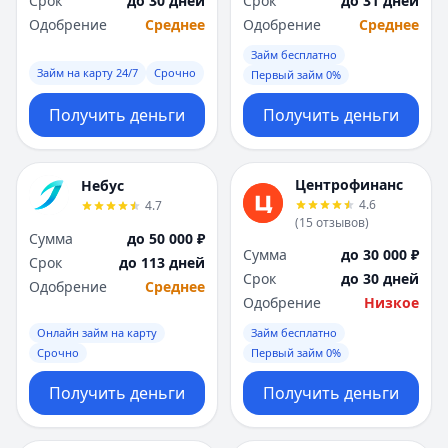
Срок
до 30 дней
Срок
до 31 дней
Саратов
Саратов
Одобрение
Среднее
Одобрение
Среднее
Севастополь
Севастополь
Сочи
Сочи
Займ бесплатно
Сургут
Сургут
Займ на карту 24/7
Срочно
Первый займ 0%
Т
Т
Получить деньги
Получить деньги
Тверь
Тверь
Тольятти
Тольятти
Томск
Томск
Центрофинанс
Небус
Тула
Тула
4.6
4.7
Тюмень
Тюмень
(
15
отзывов
)
Сумма
до 50 000 ₽
У
У
Сумма
до 30 000 ₽
Срок
до 113 дней
Ульяновск
Ульяновск
Срок
до 30 дней
Одобрение
Среднее
Уфа
Уфа
Одобрение
Низкое
Х
Х
Онлайн займ на карту
Займ бесплатно
Хабаровск
Хабаровск
Срочно
Первый займ 0%
Ч
Ч
Чебоксары
Чебоксары
Получить деньги
Получить деньги
Челябинск
Челябинск
Чита
Чита