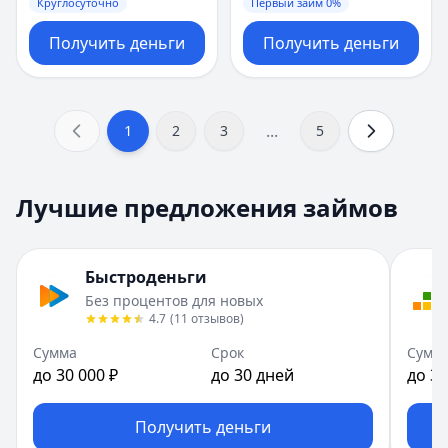
Круглосуточно
Первый займ 0%
Получить деньги
Получить деньги
...
1
2
3
5
Лучшие предложения займов
Быстроденьги
Без процентов для новых
4.7
(
11
отзывов
)
Сумма
Срок
Сумм
до 30 000 ₽
до 30 дней
до 30
Получить деньги