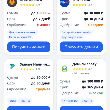
Я
Я
4.9
4.5
Ярославль
Ярославль
Сумма
до 10 000 ₽
Сумма
до 30 000 ₽
Вся Россия
Вся Россия
Срок
до 7 дней
Срок
до 30 дней
Одобрение
Низкое
Одобрение
Среднее
Для новых клиентов
Быстрый займ онлайн
Первый займ 0%
Круглосуточно
Получить деньги
Получить деньги
Деньги сразу
Умные Наличные
4.6
4.9
(
14
отзывов
)
Сумма
до 30 000 ₽
Сумма
до 100 000 ₽
Срок
до 30 дней
Срок
до 365 дней
Одобрение
Среднее
Одобрение
Высокое
Займ
Срочно
До 100 000 ₽
Срочно