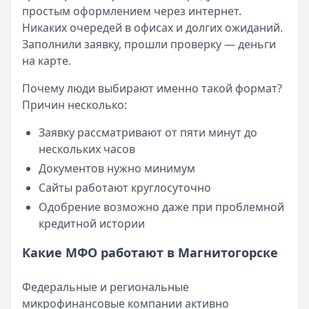
простым оформлением через интернет.
57 сервисов микрозаймов через Госуслуги: где быстрее
Никаких очередей в офисах и долгих ожиданий.
Кратко:
Авторизация через Госуслуги ускоряет оформле
Заполнили заявку, прошли проверку — деньги
Опубликовано:
23 ноября 2025 г.
на карте.
Категория:
МФО
Читать новость
Почему люди выбирают именно такой формат?
Смс о «одобренном займе» от Bigmani Ru: как действов
Причин несколько:
Кратко:
Пришло СМС об одобрении займа от Bigmani Ru?
Опубликовано:
23 ноября 2025 г.
Заявку рассматривают от пяти минут до
Категория:
МФО
нескольких часов
Читать новость
Документов нужно минимум
Все новости
Сайты работают круглосуточно
Одобрение возможно даже при проблемной
кредитной истории
Какие МФО работают в Магнитогорске
Федеральные и региональные
микрофинансовые компании активно