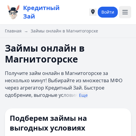
Кредитный
Войти
Города России
Города России
Зай
Популярные города
Популярные город
Москва
Москва
Главная
→
Займы онлайн в Магнитогорске
Санкт-Петербург
Санкт-Петербург
Екатеринбург
Екатеринбург
Займы онлайн в
Казань
Казань
Магнитогорске
А
А
Астрахань
Астрахань
Получите займ онлайн в Магнитогорске за
Б
Б
несколько минут! Выбирайте из множества МФО
Барнаул
Барнаул
через агрегатор Кредитный Зай. Быстрое
Белгород
Белгород
одобрение, выгодные ус
ловия
Брянск
Брянск
Еще
В
В
Владивосток
Владивосток
Подберем займы на
Владимир
Владимир
Волгоград
Волгоград
выгодных условиях
Воронеж
Воронеж