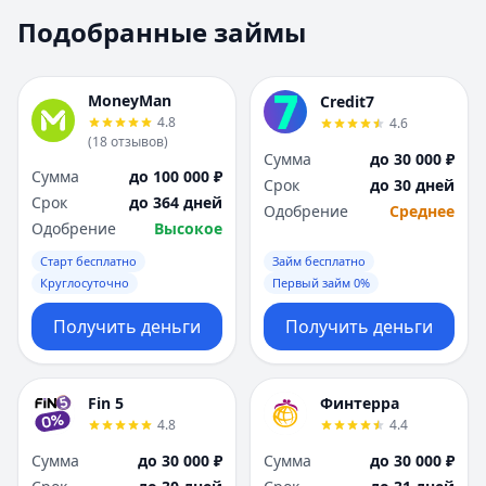
Москва
Москва
Подобранные займы
Н
Н
Набережные Челны
Набережные Челн
Нижний Новгород
Нижний Новгород
MoneyMan
Credit7
Новокузнецк
Новокузнецк
4.8
4.6
(
18
отзывов
)
Новосибирск
Новосибирск
Сумма
до 30 000 ₽
О
О
Сумма
до 100 000 ₽
Срок
до 30 дней
Омск
Омск
Срок
до 364 дней
Одобрение
Среднее
Оренбург
Оренбург
Одобрение
Высокое
П
П
Старт бесплатно
Займ бесплатно
Пенза
Пенза
Круглосуточно
Первый займ 0%
Пермь
Пермь
Получить деньги
Получить деньги
Р
Р
Ростов-на-Дону
Ростов-на-Дону
Рязань
Рязань
Fin 5
Финтерра
С
С
4.8
4.4
Самара
Самара
Сумма
до 30 000 ₽
Сумма
до 30 000 ₽
Санкт-Петербург
Санкт-Петербург