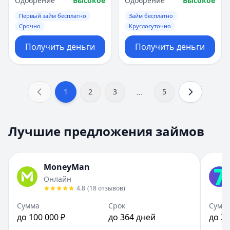
Одобрение
Высокое
Одобрение
Высокое
Первый займ бесплатно
Займ бесплатно
Срочно
Круглосуточно
Получить деньги
Получить деньги
...
1
2
3
5
Лучшие предложения займов
MoneyMan
Онлайн
4.8
(
18
отзывов
)
Сумма
Срок
Сумм
до 100 000 ₽
до 364 дней
до 30