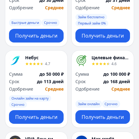
Срок
до 30 дней
Срок
до 31 дней
Саратов
Саратов
Одобрение
Среднее
Одобрение
Среднее
Севастополь
Севастополь
Сочи
Сочи
Займ бесплатно
Сургут
Сургут
Быстрые деньги
Срочно
Первый займ 0%
Т
Т
Получить деньги
Получить деньги
Тверь
Тверь
Тольятти
Тольятти
Томск
Томск
Небус
Целевые финансы
Тула
Тула
4.7
4.6
Тюмень
Тюмень
Сумма
до 50 000 ₽
Сумма
до 100 000 ₽
У
У
Срок
до 113 дней
Срок
до 168 дней
Ульяновск
Ульяновск
Одобрение
Среднее
Одобрение
Среднее
Уфа
Уфа
Х
Х
Онлайн займ на карту
Займ онлайн
Срочно
Хабаровск
Хабаровск
Срочно
Ч
Ч
Получить деньги
Получить деньги
Чебоксары
Чебоксары
Челябинск
Челябинск
Чита
Чита
VIVA Деньги
Max.credit