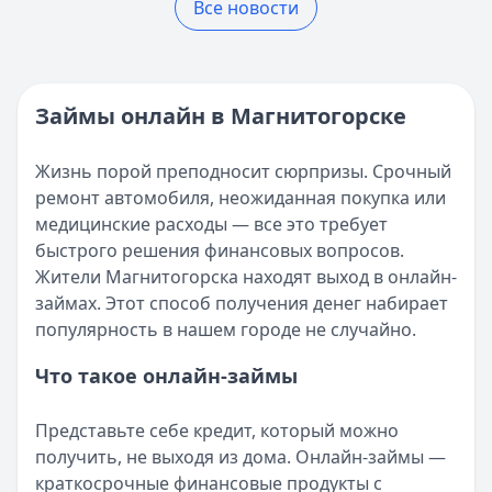
Читать статью
Все новости
рублей.
Кратко:
Разбираем, где в 2025 году в России взять онла
Реестр МФО ЦБ РФ - проверка МФО на официальном сай
Опубликовано:
5 декабря 2025 г.
Кратко:
Нужны деньги прямо сейчас? Получите онлайн-з
Категория:
МФО
Опубликовано:
16 ноября 2025 г.
Читать новость
Категория:
МФО и микрозаймы
Займы онлайн в Магнитогорске
Возврат переплаты в «Займере»: актуальная инструкци
Читать статью
Кратко:
Разбираем, как вернуть переплату или ошибочно
Все статьи
Жизнь порой преподносит сюрпризы. Срочный
Опубликовано:
5 декабря 2025 г.
ремонт автомобиля, неожиданная покупка или
Категория:
МФО
медицинские расходы — все это требует
Читать новость
быстрого решения финансовых вопросов.
Срочный микрозайм 15 000 ₽ на карту: свежая подборка
Жители Магнитогорска находят выход в онлайн-
Кратко:
Нужны 15 000 рублей на карту прямо сегодня? 
займах. Этот способ получения денег набирает
Опубликовано:
5 декабря 2025 г.
популярность в нашем городе не случайно.
Категория:
МФО
Читать новость
Что такое онлайн-займы
Рекордный рост доли клиентов МФО с iPhone: что стоит
Кратко:
В III квартале 2025 года владельцы iPhone офо
Представьте себе кредит, который можно
Опубликовано:
5 декабря 2025 г.
получить, не выходя из дома. Онлайн-займы —
Категория:
МФО
краткосрочные финансовые продукты с
Читать новость