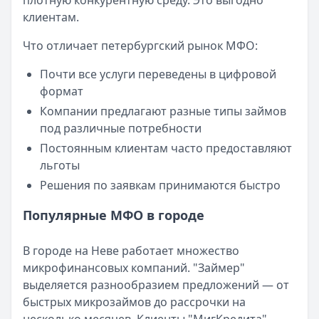
плотную конкурентную среду. Это выгодно
Категория:
МФО
клиентам.
Читать новость
Смс о «одобренном займе» от Bigmani Ru: как действов
Что отличает петербургский рынок МФО:
Кратко:
Пришло СМС об одобрении займа от Bigmani Ru?
Опубликовано:
23 ноября 2025 г.
Почти все услуги переведены в цифровой
Категория:
МФО
формат
Читать новость
Компании предлагают разные типы займов
Все новости
под различные потребности
Постоянным клиентам часто предоставляют
льготы
Решения по заявкам принимаются быстро
Популярные МФО в городе
В городе на Неве работает множество
микрофинансовых компаний. "Займер"
выделяется разнообразием предложений — от
быстрых микрозаймов до рассрочки на