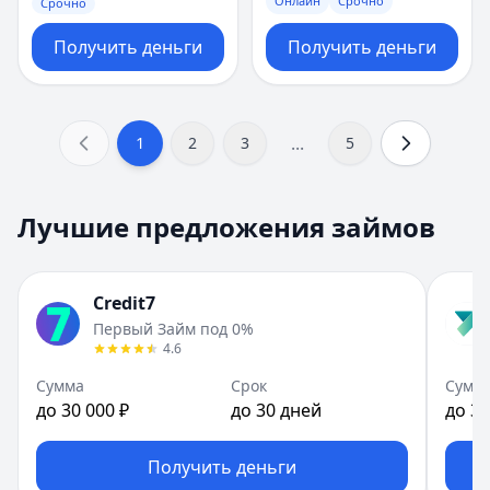
Онлайн
Срочно
Срочно
Получить деньги
Получить деньги
...
1
2
3
5
Лучшие предложения займов
Credit7
Первый Займ под 0%
4.6
Сумма
Срок
Сумм
до 30 000 ₽
до 30 дней
до 30
Получить деньги