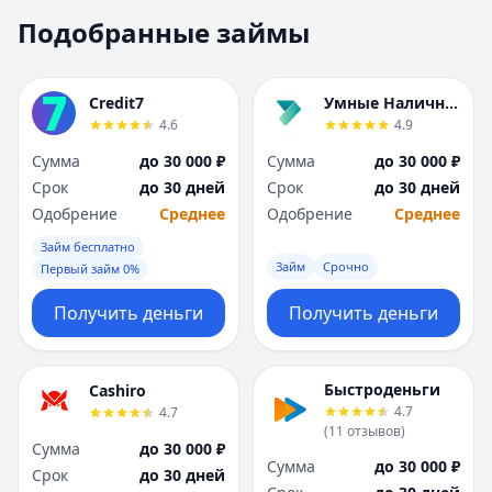
Москва
Москва
Подобранные займы
Н
Н
Набережные Челны
Набережные Челн
Нижний Новгород
Нижний Новгород
Credit7
Умные Наличные
Новокузнецк
Новокузнецк
4.6
4.9
Новосибирск
Новосибирск
Сумма
до 30 000 ₽
Сумма
до 30 000 ₽
О
О
Срок
до 30 дней
Срок
до 30 дней
Омск
Омск
Одобрение
Среднее
Одобрение
Среднее
Оренбург
Оренбург
Займ бесплатно
П
П
Займ
Срочно
Первый займ 0%
Пенза
Пенза
Пермь
Пермь
Получить деньги
Получить деньги
Р
Р
Ростов-на-Дону
Ростов-на-Дону
Рязань
Рязань
Быстроденьги
Cashiro
4.7
4.7
С
С
(
11
отзывов
)
Самара
Самара
Сумма
до 30 000 ₽
Сумма
до 30 000 ₽
Санкт-Петербург
Санкт-Петербург
Срок
до 30 дней