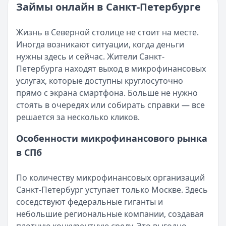
Категория:
МФО и микрозаймы
Займы онлайн в Санкт-Петербурге
Возврат переплаты в «Займере»: актуальная инструкци
Читать статью
Кратко:
Разбираем, как вернуть переплату или ошибочно
Все статьи
Жизнь в Северной столице не стоит на месте.
Опубликовано:
5 декабря 2025 г.
Иногда возникают ситуации, когда деньги
Категория:
МФО
нужны здесь и сейчас. Жители Санкт-
Читать новость
Петербурга находят выход в микрофинансовых
Срочный микрозайм 15 000 ₽ на карту: свежая подборка
услугах, которые доступны круглосуточно
Кратко:
Нужны 15 000 рублей на карту прямо сегодня? 
прямо с экрана смартфона. Больше не нужно
Опубликовано:
5 декабря 2025 г.
стоять в очередях или собирать справки — все
Категория:
МФО
решается за несколько кликов.
Читать новость
Рекордный рост доли клиентов МФО с iPhone: что стоит
Особенности микрофинансового рынка
Кратко:
В III квартале 2025 года владельцы iPhone офо
в СПб
Опубликовано:
5 декабря 2025 г.
Категория:
МФО
По количеству микрофинансовых организаций
Читать новость
Санкт-Петербург уступает только Москве. Здесь
57 сервисов микрозаймов через Госуслуги: где быстрее
соседствуют федеральные гиганты и
Кратко:
Авторизация через Госуслуги ускоряет оформле
небольшие региональные компании, создавая
Опубликовано:
23 ноября 2025 г.