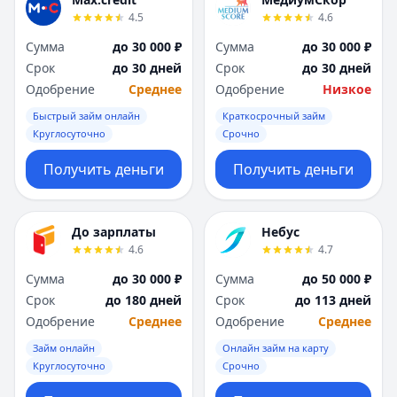
Я
Я
4.5
4.6
Ярославль
Ярославль
Сумма
до 30 000 ₽
Сумма
до 30 000 ₽
Вся Россия
Вся Россия
Срок
до 30 дней
Срок
до 30 дней
Одобрение
Среднее
Одобрение
Низкое
Быстрый займ онлайн
Краткосрочный займ
Круглосуточно
Срочно
Получить деньги
Получить деньги
До зарплаты
Небус
4.6
4.7
Сумма
до 30 000 ₽
Сумма
до 50 000 ₽
Срок
до 180 дней
Срок
до 113 дней
Одобрение
Среднее
Одобрение
Среднее
Займ онлайн
Онлайн займ на карту
Круглосуточно
Срочно