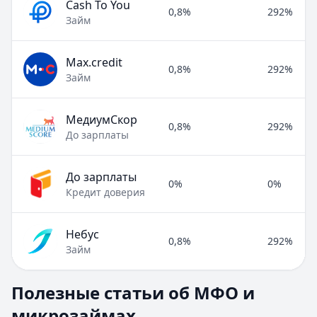
Cash To You
0,8%
292%
Займ
Max.credit
0,8%
292%
Займ
МедиумСкор
0,8%
292%
До зарплаты
До зарплаты
0%
0%
Кредит доверия
Небус
0,8%
292%
Займ
Полезные статьи об МФО и микрозаймах
Полезные статьи об МФО и
Раздел:
МФО и микрозаймы
. Всего статей:
8
.
микрозаймах
Займ под расписку