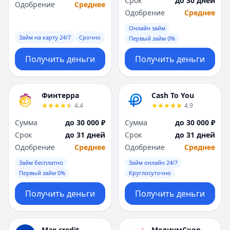
Срок
до 30 дней
Саратов
Саратов
Одобрение
Среднее
Одобрение
Среднее
Севастополь
Севастополь
Сочи
Сочи
Онлайн займ
Сургут
Сургут
Займ на карту 24/7
Срочно
Первый займ 0%
Т
Т
Получить деньги
Получить деньги
Тверь
Тверь
Тольятти
Тольятти
Томск
Томск
Финтерра
Cash To You
Тула
Тула
4.4
4.9
Тюмень
Тюмень
Сумма
до 30 000 ₽
Сумма
до 30 000 ₽
У
У
Срок
до 31 дней
Срок
до 31 дней
Ульяновск
Ульяновск
Одобрение
Среднее
Одобрение
Среднее
Уфа
Уфа
Х
Х
Займ бесплатно
Займ онлайн 24/7
Хабаровск
Хабаровск
Первый займ 0%
Круглосуточно
Ч
Ч
Получить деньги
Получить деньги
Чебоксары
Чебоксары
Челябинск
Челябинск
Чита
Чита
Max.credit
МедиумСкор