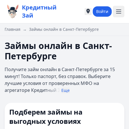
Кредитный
Войти
Города России
Города России
Зай
Популярные города
Популярные город
Москва
Москва
Главная
→
Займы онлайн в Санкт-Петербурге
Санкт-Петербург
Санкт-Петербург
Екатеринбург
Екатеринбург
Займы онлайн в Санкт-
Казань
Казань
Петербурге
А
А
Астрахань
Астрахань
Получите займ онлайн в Санкт-Петербурге за 15
Б
Б
минут! Только паспорт, без справок. Выберите
Барнаул
Барнаул
лучшие условия от проверенных МФО на
Белгород
Белгород
агрегаторе Кредит
ный З
Брянск
Брянск
Еще
В
В
Владивосток
Владивосток
Подберем займы на
Владимир
Владимир
Волгоград
Волгоград
выгодных условиях
Воронеж
Воронеж