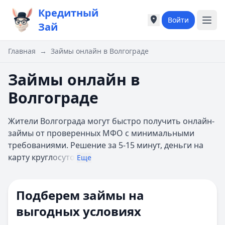
Кредитный
Войти
Города России
Города России
Зай
Популярные города
Популярные город
Москва
Москва
Главная
→
Займы онлайн в Волгограде
Санкт-Петербург
Санкт-Петербург
Екатеринбург
Екатеринбург
Займы онлайн в
Казань
Казань
Волгограде
А
А
Астрахань
Астрахань
Жители Волгограда могут быстро получить онлайн-
Б
Б
займы от проверенных МФО с минимальными
Барнаул
Барнаул
требованиями. Решение за 5-15 минут, деньги на
Белгород
Белгород
карту кругл
осуто
Брянск
Брянск
Еще
В
В
Владивосток
Владивосток
Подберем займы на
Владимир
Владимир
Волгоград
Волгоград
выгодных условиях
Воронеж
Воронеж