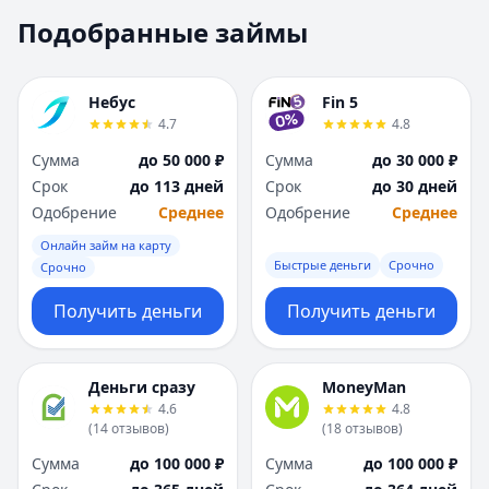
Москва
Москва
Подобранные займы
Н
Н
Набережные Челны
Набережные Челн
Нижний Новгород
Нижний Новгород
Небус
Fin 5
Новокузнецк
Новокузнецк
4.7
4.8
Новосибирск
Новосибирск
Сумма
до 50 000 ₽
Сумма
до 30 000 ₽
О
О
Срок
до 113 дней
Срок
до 30 дней
Омск
Омск
Одобрение
Среднее
Одобрение
Среднее
Оренбург
Оренбург
Онлайн займ на карту
П
П
Быстрые деньги
Срочно
Срочно
Пенза
Пенза
Пермь
Пермь
Получить деньги
Получить деньги
Р
Р
Ростов-на-Дону
Ростов-на-Дону
Рязань
Рязань
Деньги сразу
MoneyMan
4.6
4.8
С
С
(
14
отзывов
)
(
18
отзывов
)
Самара
Самара
Сумма
до 100 000 ₽
Сумма
до 100 000 ₽
Санкт-Петербург
Санкт-Петербург