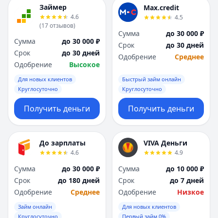
Я
Я
Займер
Max.credit
Ярославль
Ярославль
4.6
4.5
(
17
отзывов
)
Вся Россия
Вся Россия
Сумма
до 30 000 ₽
Сумма
до 30 000 ₽
Срок
до 30 дней
Срок
до 30 дней
Одобрение
Среднее
Одобрение
Высокое
Для новых клиентов
Быстрый займ онлайн
Круглосуточно
Круглосуточно
Получить деньги
Получить деньги
До зарплаты
VIVA Деньги
4.6
4.9
Сумма
до 30 000 ₽
Сумма
до 10 000 ₽
Срок
до 180 дней
Срок
до 7 дней
Одобрение
Среднее
Одобрение
Низкое
Займ онлайн
Для новых клиентов
Круглосуточно
Первый займ 0%