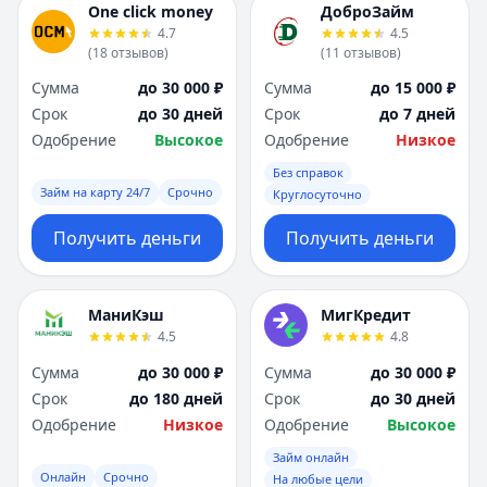
One click money
ДоброЗайм
4.7
4.5
(
18
отзывов
)
(
11
отзывов
)
Сумма
до 30 000 ₽
Сумма
до 15 000 ₽
Срок
до 30 дней
Срок
до 7 дней
Одобрение
Высокое
Одобрение
Низкое
Без справок
Займ на карту 24/7
Срочно
Круглосуточно
Получить деньги
Получить деньги
МаниКэш
МигКредит
4.5
4.8
Сумма
до 30 000 ₽
Сумма
до 30 000 ₽
Срок
до 180 дней
Срок
до 30 дней
Одобрение
Низкое
Одобрение
Высокое
Займ онлайн
Онлайн
Срочно
На любые цели