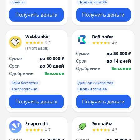
Срочно
Первый займ 0%
Получить деньги
Получить деньги
Webbankir
Веб-займ
4.5
4.6
(
14
отзывов
)
Сумма
до 30 000 ₽
Сумма
до 30 000 ₽
Срок
до 14 дней
Срок
до 30 дней
Одобрение
Высокое
Одобрение
Высокое
Займ бесплатно
Для новых клиентов
Круглосуточно
Первый займ 0%
Получить деньги
Получить деньги
Snapcredit
Экозайм
4.7
4.5