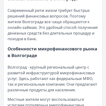
Читать статью
Кратко:
Разбираем, как вернуть переплату или ошибочно
Все статьи
Современный ритм жизни требует быстрых
Опубликовано:
5 декабря 2025 г.
решений финансовых вопросов. Поэтому
Категория:
МФО
жители Волгограда все чаще обращаются к
Читать новость
онлайн-займам. Это удобный способ получения
Срочный микрозайм 15 000 ₽ на карту: свежая подборка
денежных средств без длительных процедур и
Кратко:
Нужны 15 000 рублей на карту прямо сегодня? 
походов в банк.
Опубликовано:
5 декабря 2025 г.
Категория:
МФО
Особенности микрофинансового рынка
Читать новость
в Волгограде
Рекордный рост доли клиентов МФО с iPhone: что стоит
Кратко:
В III квартале 2025 года владельцы iPhone офо
Волгоград - крупный региональный центр с
Опубликовано:
5 декабря 2025 г.
развитой инфраструктурой микрофинансовых
Категория:
МФО
услуг. Здесь работают как федеральные МФО,
Читать новость
так и региональные компании. Они предлагают
57 сервисов микрозаймов через Госуслуги: где быстрее
различные продукты для населения.
Кратко:
Авторизация через Госуслуги ускоряет оформле
Опубликовано:
23 ноября 2025 г.
Местные жители могут воспользоваться
Категория:
МФО
услугами популярных микрофинансовых