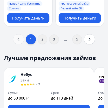
Первый займ бесплатно
Краткосрочный займ
Срочно
Первый займ 0%
Получить деньги
Получить деньги
...
1
2
3
5
Лучшие предложения займов
Небус
Займ
4.7
Сумма
Срок
Сумм
до 50 000 ₽
до 113 дней
до 30