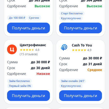
Срок
до 365 дней
Срок
до 364 дней
Саратов
Саратов
Одобрение
Высокое
Одобрение
Высокое
Севастополь
Севастополь
Сочи
Сочи
Старт бесплатно
Сургут
Сургут
До 100 000 ₽
Срочно
Круглосуточно
Т
Т
Получить деньги
Получить деньги
Тверь
Тверь
Тольятти
Тольятти
Томск
Томск
Центрофинанс
Cash To You
Тула
Тула
4.6
4.9
Тюмень
Тюмень
(
15
отзывов
)
Сумма
до 30 000 ₽
У
У
Сумма
до 30 000 ₽
Срок
до 31 дней
Ульяновск
Ульяновск
Срок
до 30 дней
Одобрение
Среднее
Уфа
Уфа
Одобрение
Низкое
Х
Х
Займ бесплатно
Займ онлайн 24/7
Хабаровск
Хабаровск
Первый займ 0%
Круглосуточно
Ч
Ч
Чебоксары
Чебоксары
Получить деньги
Получить деньги
Челябинск
Челябинск
Чита
Чита