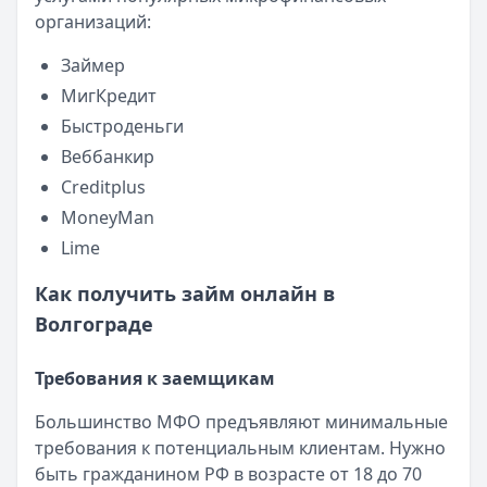
Читать новость
организаций:
Смс о «одобренном займе» от Bigmani Ru: как действов
Кратко:
Пришло СМС об одобрении займа от Bigmani Ru?
Займер
Опубликовано:
23 ноября 2025 г.
МигКредит
Категория:
МФО
Быстроденьги
Читать новость
Веббанкир
Все новости
Creditplus
MoneyMan
Lime
Как получить займ онлайн в
Волгограде
Требования к заемщикам
Большинство МФО предъявляют минимальные
требования к потенциальным клиентам. Нужно
быть гражданином РФ в возрасте от 18 до 70