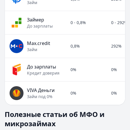
Займ
Займер
0 - 0,8%
0 - 292%
До зарплаты
Max.credit
0,8%
292%
Займ
До зарплаты
0%
0%
Кредит доверия
VIVA Деньги
0%
0%
Займ под 0%
Полезные статьи об МФО и микрозаймах
Полезные статьи об МФО и
Раздел:
МФО и микрозаймы
. Всего статей:
8
.
микрозаймах
Займ под расписку
Кратко:
Нужны деньги срочно? Рассмотрите займ под рас