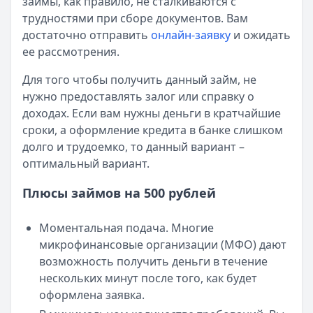
займы, как правило, не сталкиваются с
Опубликовано:
23 ноября 2025 г.
трудностями при сборе документов. Вам
Категория:
МФО
достаточно отправить
онлайн-заявку
и ожидать
Читать новость
ее рассмотрения.
Все новости
Для того чтобы получить данный займ, не
нужно предоставлять залог или справку о
доходах. Если вам нужны деньги в кратчайшие
сроки, а оформление кредита в банке слишком
долго и трудоемко, то данный вариант –
оптимальный вариант.
Плюсы займов на 500 рублей
Моментальная подача. Многие
микрофинансовые организации (МФО) дают
возможность получить деньги в течение
нескольких минут после того, как будет
оформлена заявка.