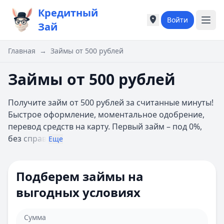
Кредитный
Войти
Города России
Города России
Зай
Популярные города
Популярные город
Москва
Москва
Главная
→
Займы от 500 рублей
Санкт-Петербург
Санкт-Петербург
Екатеринбург
Екатеринбург
Займы от 500 рублей
Казань
Казань
А
А
Получите займ от 500 рублей за считанные минуты!
Астрахань
Астрахань
Быстрое оформление, моментальное одобрение,
Б
Б
перевод средств на карту. Первый займ – под 0%,
Барнаул
Барнаул
без
справ
Еще
Белгород
Белгород
Брянск
Брянск
В
В
Подберем займы на
Владивосток
Владивосток
выгодных условиях
Владимир
Владимир
Волгоград
Волгоград
Воронеж
Воронеж
Сумма