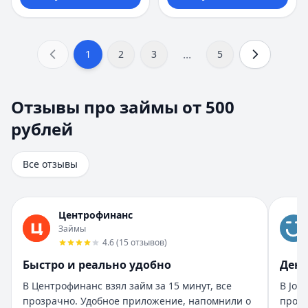
...
1
2
3
5
Отзывы про займы от 500 рублей
Отзывы про займы от 500
Всего отзывов на странице:
8
.
рублей
Быстро получил и доволен
Рейтинг:
5
Организация:
Турбозайм
Все отзывы
Город:
Екатеринбург
Дата:
28 октября 2025 г.
Взял займ в Турбозайм впервые. Одобрили быстро, день
Центрофинанс
Помогли быстро и без нервов
Займы
Рейтинг:
5
4.6
(
15
отзывов
)
Организация:
Бюджет
Быстро и реально удобно
День
Город:
Санкт-Петербург
В Центрофинанс взял займ за 15 минут, все
В Joy
Дата:
28 октября 2025 г.
прозрачно. Удобное приложение, напомнили о
прост