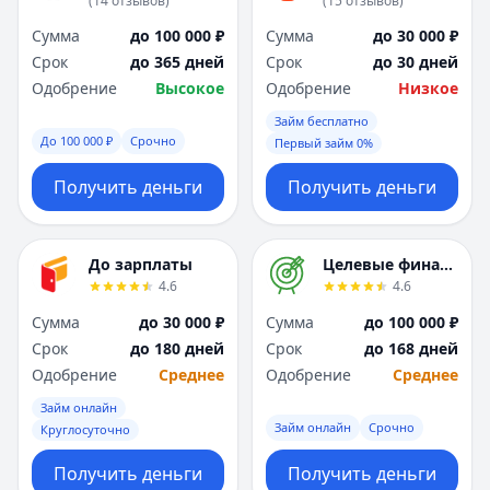
(
14
отзывов
)
(
15
отзывов
)
Я
Я
Сумма
до 100 000 ₽
Сумма
до 30 000 ₽
Ярославль
Ярославль
Срок
до 365 дней
Срок
до 30 дней
Вся Россия
Вся Россия
Одобрение
Высокое
Одобрение
Низкое
Займ бесплатно
До 100 000 ₽
Срочно
Первый займ 0%
Получить деньги
Получить деньги
До зарплаты
Целевые финансы
4.6
4.6
Сумма
до 30 000 ₽
Сумма
до 100 000 ₽
Срок
до 180 дней
Срок
до 168 дней
Одобрение
Среднее
Одобрение
Среднее
Займ онлайн
Займ онлайн
Срочно
Круглосуточно
Получить деньги
Получить деньги