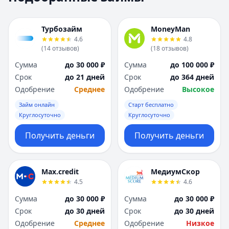
Москва
Москва
Н
Н
Турбозайм
MoneyMan
Набережные Челны
Набережные Челн
4.6
4.8
Нижний Новгород
Нижний Новгород
(
14
отзывов
)
(
18
отзывов
)
Новокузнецк
Новокузнецк
Сумма
до 30 000 ₽
Сумма
до 100 000 ₽
Новосибирск
Новосибирск
Срок
до 21 дней
Срок
до 364 дней
О
О
Одобрение
Среднее
Одобрение
Высокое
Омск
Омск
Займ онлайн
Старт бесплатно
Оренбург
Оренбург
Круглосуточно
Круглосуточно
П
П
Пенза
Пенза
Получить деньги
Получить деньги
Пермь
Пермь
Р
Р
Ростов-на-Дону
Ростов-на-Дону
Max.credit
МедиумСкор
Рязань
Рязань
4.5
4.6
С
С
Сумма
до 30 000 ₽
Сумма
до 30 000 ₽
Самара
Самара
Срок
до 30 дней
Срок
до 30 дней
Санкт-Петербург
Санкт-Петербург
Одобрение
Среднее
Одобрение
Низкое