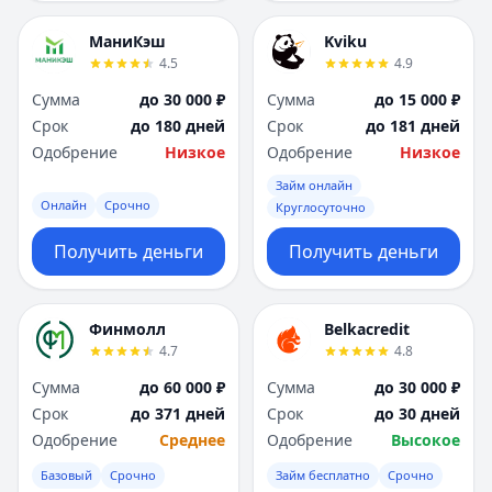
МаниКэш
Kviku
4.5
4.9
Сумма
до 30 000 ₽
Сумма
до 15 000 ₽
Срок
до 180 дней
Срок
до 181 дней
Одобрение
Низкое
Одобрение
Низкое
Займ онлайн
Онлайн
Срочно
Круглосуточно
Получить деньги
Получить деньги
Финмолл
Belkacredit
4.7
4.8
Сумма
до 60 000 ₽
Сумма
до 30 000 ₽
Срок
до 371 дней
Срок
до 30 дней
Одобрение
Среднее
Одобрение
Высокое
Базовый
Срочно
Займ бесплатно
Срочно