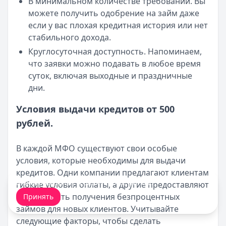
В минимальном количестве требований. Вы
можете получить одобрение на займ даже
если у вас плохая кредитная история или нет
стабильного дохода.
Круглосуточная доступность. Напоминаем,
что заявки можно подавать в любое время
суток, включая выходные и праздничные
дни.
Условия выдачи кредитов от 500
рублей.
В каждой МФО существуют свои особые
условия, которые необходимы для выдачи
кредитов. Одни компании предлагают клиентам
Мы обрабатываем ваши
cookie-файлы
.
гибкие условия оплаты, а другие предоставляют
возможность получения безпроцентных
Принять
займов для новых клиентов. Учитывайте
следующие факторы, чтобы сделать