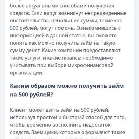
более актуальными способами получения
Читать новость
средств. Если вдруг возникнут непредвиденные
Срочный микрозайм 15 000 ₽ на карту: свежая подборка
обстоятельства, небольшие суммы, такие как
Кратко:
Нужны 15 000 рублей на карту прямо сегодня? 
500 рублей, могут помочь. Ознакомившись с
Опубликовано:
5 декабря 2025 г.
информацией в данной статье, вы сможете
Категория:
МФО
понять как можно получить займ на такую
Читать новость
сумму денег. Какие компании предоставляют
Рекордный рост доли клиентов МФО с iPhone: что стоит
такие услуги, и какие нюансы необходимо
Кратко:
В III квартале 2025 года владельцы iPhone офо
учитывать при выборе микрофинансовой
Опубликовано:
5 декабря 2025 г.
организации.
Категория:
МФО
Читать новость
Каким образом можно получить займ
57 сервисов микрозаймов через Госуслуги: где быстрее
на 500 рублей?
Кратко:
Авторизация через Госуслуги ускоряет оформле
Опубликовано:
23 ноября 2025 г.
Клиент может взять займ на 500 рублей,
Категория:
МФО
используя простой и быстрый способ для того,
Читать новость
чтобы временно восполнить недостаток
Смс о «одобренном займе» от Bigmani Ru: как действов
средств. Заемщики, которые оформляют такие
Кратко:
Пришло СМС об одобрении займа от Bigmani Ru?