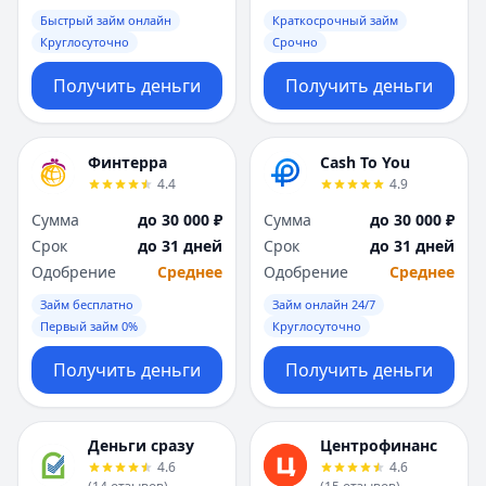
Саратов
Саратов
Быстрый займ онлайн
Краткосрочный займ
Севастополь
Севастополь
Круглосуточно
Срочно
Сочи
Сочи
Сургут
Сургут
Получить деньги
Получить деньги
Т
Т
Тверь
Тверь
Тольятти
Тольятти
Финтерра
Cash To You
Томск
Томск
4.4
4.9
Тула
Тула
Сумма
до 30 000 ₽
Сумма
до 30 000 ₽
Тюмень
Тюмень
Срок
до 31 дней
Срок
до 31 дней
У
У
Одобрение
Среднее
Одобрение
Среднее
Ульяновск
Ульяновск
Займ бесплатно
Займ онлайн 24/7
Уфа
Уфа
Первый займ 0%
Круглосуточно
Х
Х
Хабаровск
Хабаровск
Получить деньги
Получить деньги
Ч
Ч
Чебоксары
Чебоксары
Челябинск
Челябинск
Деньги сразу
Центрофинанс
4.6
4.6
Чита
Чита