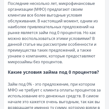
Все статьи
Последние несколько лет, микрофинансовые
Опубликовано:
5 декабря 2025 г.
организации (МФО) предлагают своим
Категория:
МФО
клиентам все более выгодные условия
Читать новость
обслуживания. В настоящий момент, одним из
Срочный микрозайм 15 000 ₽ на карту: свежая подборка
наиболее привлекательных предложений на
Кратко:
Нужны 15 000 рублей на карту прямо сегодня? 
рынке является займ под 0 процентов. Но как
Опубликовано:
5 декабря 2025 г.
можно воспользоваться этими условиями? В
Категория:
МФО
данной статье мы рассмотрим особенности и
Читать новость
преимущества таких предложений, а также
Рекордный рост доли клиентов МФО с iPhone: что стоит
узнаем о компаниях, которые предоставляют
Кратко:
В III квартале 2025 года владельцы iPhone офо
микрозаймы без процентов.
Опубликовано:
5 декабря 2025 г.
Категория:
МФО
Какие условия займа под 0 процентов?
Читать новость
57 сервисов микрозаймов через Госуслуги: где быстрее
Займ под 0% - это предложение, при котором
Кратко:
Авторизация через Госуслуги ускоряет оформле
МФО не требует с клиента оплаты процентов за
Опубликовано:
23 ноября 2025 г.
использование его денежных средств. В самом
Категория:
МФО
начале это кажется очень выгодным, так как вы
Читать новость
возвращаете именно ту сумму, которую взяли в