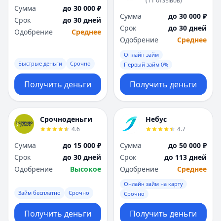
(
11
отзывов
)
Я
Я
Сумма
до 30 000 ₽
Сумма
до 30 000 ₽
Ярославль
Ярославль
Срок
до 30 дней
Срок
до 30 дней
Вся Россия
Вся Россия
Одобрение
Среднее
Одобрение
Среднее
Онлайн займ
Быстрые деньги
Срочно
Первый займ 0%
Получить деньги
Получить деньги
Срочноденьги
Небус
4.6
4.7
Сумма
до 15 000 ₽
Сумма
до 50 000 ₽
Срок
до 30 дней
Срок
до 113 дней
Одобрение
Высокое
Одобрение
Среднее
Онлайн займ на карту
Займ бесплатно
Срочно
Срочно
Получить деньги
Получить деньги