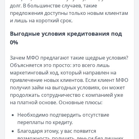
Смс о «одобренном займе» от Bigmani Ru: как действов
долг. В большинстве случаев, такие
Кратко:
Пришло СМС об одобрении займа от Bigmani Ru?
предложения доступны только новым клиентам
Опубликовано:
23 ноября 2025 г.
и лишь на короткий срок.
Категория:
МФО
Читать новость
Выгодные условия кредитования под
Все новости
0%
Зачем МФО предлагают такие щедрые условия?
Объясняется это просто: это всего лишь
маркетинговый ход, который направлен на
привлечение новых клиентов. Если клиент МФО
получил займ на выгодных условиях, он может
продолжать сотрудничество с компанией уже
на платной основе. Основные плюсы:
Необходимо подтвердить отсутствие
переплаты по кредиту.
Благодаря этому, у вас появится
возможность получить деньги без лишних