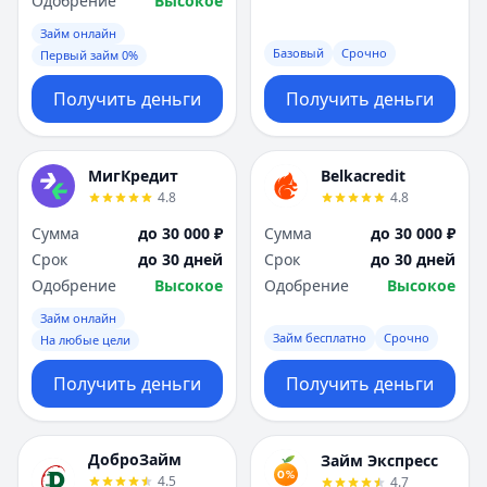
Одобрение
Высокое
Займ онлайн
Базовый
Срочно
Первый займ 0%
Получить деньги
Получить деньги
МигКредит
Belkacredit
4.8
4.8
Сумма
до 30 000 ₽
Сумма
до 30 000 ₽
Срок
до 30 дней
Срок
до 30 дней
Одобрение
Высокое
Одобрение
Высокое
Займ онлайн
Займ бесплатно
Срочно
На любые цели
Получить деньги
Получить деньги
ДоброЗайм
Займ Экспресс
4.5
4.7