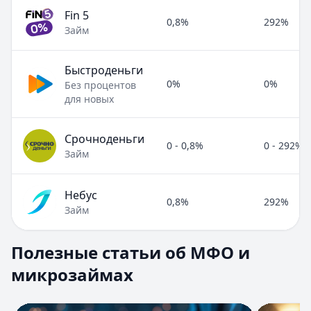
Fin 5
0,8%
292%
Займ
Быстроденьги
0%
0%
Без процентов
для новых
Срочноденьги
0 - 0,8%
0 - 292%
Займ
Небус
0,8%
292%
Займ
Полезные статьи об МФО и микрозаймах
Полезные статьи об МФО и
Раздел:
МФО и микрозаймы
. Всего статей:
8
.
микрозаймах
Займ под расписку
Кратко:
Нужны деньги срочно? Рассмотрите займ под рас
Опубликовано:
17 ноября 2025 г.