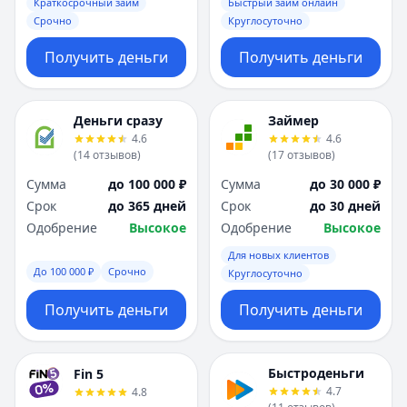
Саратов
Саратов
Краткосрочный займ
Быстрый займ онлайн
Срочно
Круглосуточно
Севастополь
Севастополь
Сочи
Сочи
Получить деньги
Получить деньги
Сургут
Сургут
Т
Т
Тверь
Тверь
Деньги сразу
Займер
Тольятти
Тольятти
4.6
4.6
Томск
Томск
(
14
отзывов
)
(
17
отзывов
)
Тула
Тула
Сумма
до 100 000 ₽
Сумма
до 30 000 ₽
Тюмень
Тюмень
Срок
до 365 дней
Срок
до 30 дней
У
У
Одобрение
Высокое
Одобрение
Высокое
Ульяновск
Ульяновск
Для новых клиентов
Уфа
Уфа
До 100 000 ₽
Срочно
Круглосуточно
Х
Х
Хабаровск
Хабаровск
Получить деньги
Получить деньги
Ч
Ч
Чебоксары
Чебоксары
Челябинск
Челябинск
Быстроденьги
Fin 5
4.7
4.8
Чита
Чита