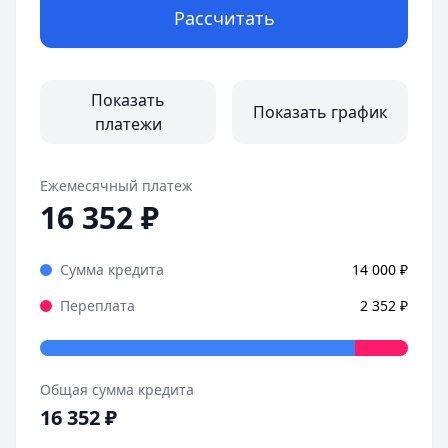
Рассчитать
Оформила займ в MoneyMan за пару минут, все прозрачн
Страницы отзывов:
Все отзывы
Показать
Показать график
платежи
Ежемесячный платеж
16 352
₽
Сумма кредита
14 000
₽
Переплата
2 352
₽
Общая сумма кредита
16 352
₽