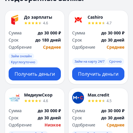
Москва
Москва
Н
Н
До зарплаты
Cashiro
Набережные Челны
Набережные Челн
4.6
4.7
Нижний Новгород
Нижний Новгород
Сумма
до 30 000 ₽
Сумма
до 30 000 ₽
Новокузнецк
Новокузнецк
Срок
до 180 дней
Срок
до 30 дней
Новосибирск
Новосибирск
Одобрение
Среднее
Одобрение
Среднее
О
О
Омск
Омск
Займ онлайн
Займ на карту 24/7
Срочно
Оренбург
Оренбург
Круглосуточно
П
П
Получить деньги
Получить деньги
Пенза
Пенза
Пермь
Пермь
Р
Р
МедиумСкор
Max.credit
Ростов-на-Дону
Ростов-на-Дону
4.6
4.5
Рязань
Рязань
Сумма
до 30 000 ₽
Сумма
до 30 000 ₽
С
С
Срок
до 30 дней
Срок
до 30 дней
Самара
Самара
Одобрение
Низкое
Одобрение
Среднее
Санкт-Петербург
Санкт-Петербург