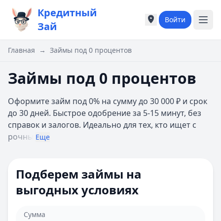
Кредитный
Войти
Города России
Города России
Зай
Популярные города
Популярные город
Москва
Москва
Главная
→
Займы под 0 процентов
Санкт-Петербург
Санкт-Петербург
Екатеринбург
Екатеринбург
Займы под 0 процентов
Казань
Казань
А
А
Оформите займ под 0% на сумму до 30 000 ₽ и срок
Астрахань
Астрахань
до 30 дней. Быстрое одобрение за 5-15 минут, без
Б
Б
справок и залогов. Идеально для тех, кто ищет с
Барнаул
Барнаул
рочны
Еще
Белгород
Белгород
Брянск
Брянск
В
В
Подберем займы на
Владивосток
Владивосток
выгодных условиях
Владимир
Владимир
Волгоград
Волгоград
Воронеж
Воронеж
Сумма