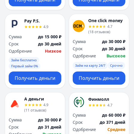
One click money
Pay P.S.
4.7
4.9
(
18
отзывов
)
Сумма
до 15 000 ₽
Сумма
до 30 000 ₽
Срок
до 30 дней
Срок
до 30 дней
Одобрение
Низкое
Одобрение
Высокое
Займ бесплатно
Займ на карту 24/7
Срочно
Первый займ 0%
Получить деньги
Получить деньги
А деньги
Финмолл
4.9
4.7
(
11
отзывов
)
Сумма
до 60 000 ₽
Сумма
до 30 000 ₽
Срок
до 371 дней
Срок
до 31 дней
Одобрение
Среднее