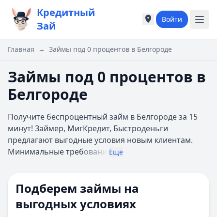
Кредитный
Войти
Города России
Города России
Зай
Популярные города
Популярные город
Москва
Москва
Главная
→
Займы под 0 процентов в Белгороде
Санкт-Петербург
Санкт-Петербург
Екатеринбург
Екатеринбург
Займы под 0 процентов в
Казань
Казань
Белгороде
А
А
Астрахань
Астрахань
Получите беспроцентный займ в Белгороде за 15
Б
Б
минут! Займер, МигКредит, Быстроденьги
Барнаул
Барнаул
предлагают выгодные условия новым клиентам.
Белгород
Белгород
Минимальные треб
овани
Брянск
Брянск
Еще
В
В
Владивосток
Владивосток
Подберем займы на
Владимир
Владимир
Волгоград
Волгоград
выгодных условиях
Воронеж
Воронеж