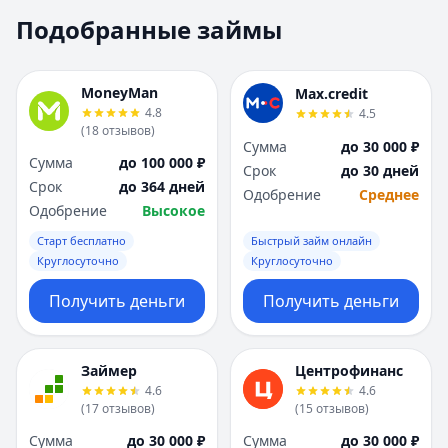
Москва
Москва
Подобранные займы
Н
Н
Набережные Челны
Набережные Челн
Нижний Новгород
Нижний Новгород
MoneyMan
Max.credit
Новокузнецк
Новокузнецк
4.8
4.5
(
18
отзывов
)
Новосибирск
Новосибирск
Сумма
до 30 000 ₽
О
О
Сумма
до 100 000 ₽
Срок
до 30 дней
Омск
Омск
Срок
до 364 дней
Одобрение
Среднее
Оренбург
Оренбург
Одобрение
Высокое
П
П
Старт бесплатно
Быстрый займ онлайн
Пенза
Пенза
Круглосуточно
Круглосуточно
Пермь
Пермь
Получить деньги
Получить деньги
Р
Р
Ростов-на-Дону
Ростов-на-Дону
Рязань
Рязань
Займер
Центрофинанс
С
С
4.6
4.6
Самара
Самара
(
17
отзывов
)
(
15
отзывов
)
Санкт-Петербург
Санкт-Петербург
Сумма
до 30 000 ₽
Сумма
до 30 000 ₽