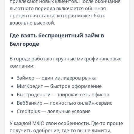
привлекают новых клиентов. После окончания
Категория:
МФО
льготного периода включается обычная
Читать новость
процентная ставка, которая может быть
Смс о «одобренном займе» от Bigmani Ru: как действов
довольно высокой.
Кратко:
Пришло СМС об одобрении займа от Bigmani Ru?
Опубликовано:
23 ноября 2025 г.
Где взять беспроцентный займ в
Категория:
МФО
Белгороде
Читать новость
Все новости
В городе работают крупные микрофинансовые
компании:
Займер — один из лидеров рынка
МигКредит — быстрое оформление
Быстроденьги — широкая сеть офисов
Веббанкир — полностью онлайн-сервис
Creditplus — лояльные условия
У каждой МФО свои особенности. Где-то проще
получить одобрение, где-то выше лимиты.