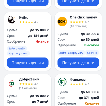
Получить деньги
Получить деньги
One click money
Kviku
4.7
4.9
(
18
отзывов
)
Сумма
до 15 000 ₽
Сумма
до 30 000 ₽
Срок
до 181 дней
Срок
до 30 дней
Одобрение
Низкое
Одобрение
Высокое
Займ онлайн
Займ на карту 24/7
Срочно
Круглосуточно
Получить деньги
Получить деньги
ДоброЗайм
Финмолл
4.5
4.7
(
11
отзывов
)
Сумма
до 60 000 ₽
Сумма
до 15 000 ₽
Срок
до 371 дней
Срок
до 7 дней
Одобрение
Среднее