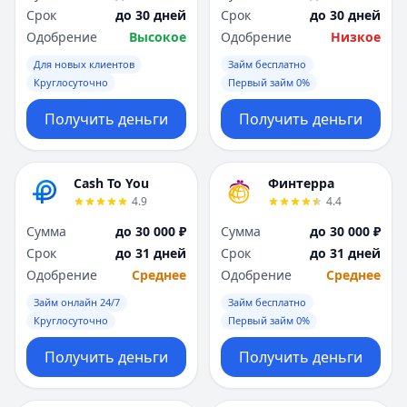
Саратов
Саратов
Срок
до 30 дней
Срок
до 30 дней
Севастополь
Севастополь
Одобрение
Высокое
Одобрение
Низкое
Сочи
Сочи
Для новых клиентов
Займ бесплатно
Сургут
Сургут
Круглосуточно
Первый займ 0%
Т
Т
Тверь
Тверь
Получить деньги
Получить деньги
Тольятти
Тольятти
Томск
Томск
Тула
Тула
Cash To You
Финтерра
Тюмень
Тюмень
4.9
4.4
У
У
Сумма
до 30 000 ₽
Сумма
до 30 000 ₽
Ульяновск
Ульяновск
Срок
до 31 дней
Срок
до 31 дней
Уфа
Уфа
Одобрение
Среднее
Одобрение
Среднее
Х
Х
Займ онлайн 24/7
Займ бесплатно
Хабаровск
Хабаровск
Круглосуточно
Первый займ 0%
Ч
Ч
Чебоксары
Чебоксары
Получить деньги
Получить деньги
Челябинск
Челябинск
Чита
Чита