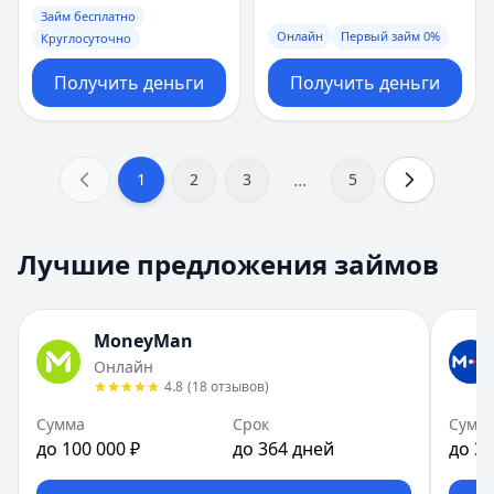
Займ бесплатно
Онлайн
Первый займ 0%
Круглосуточно
Получить деньги
Получить деньги
...
1
2
3
5
Лучшие предложения займов
MoneyMan
Онлайн
4.8
(
18
отзывов
)
Сумма
Срок
Сумм
до 100 000 ₽
до 364 дней
до 30