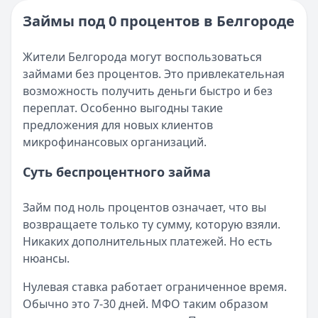
Опубликовано:
16 ноября 2025 г.
Читать новость
Категория:
МФО и микрозаймы
Займы под 0 процентов в Белгороде
Возврат переплаты в «Займере»: актуальная инструкци
Читать статью
Кратко:
Разбираем, как вернуть переплату или ошибочно
Все статьи
Жители Белгорода могут воспользоваться
Опубликовано:
5 декабря 2025 г.
займами без процентов. Это привлекательная
Категория:
МФО
возможность получить деньги быстро и без
Читать новость
переплат. Особенно выгодны такие
Срочный микрозайм 15 000 ₽ на карту: свежая подборка
предложения для новых клиентов
Кратко:
Нужны 15 000 рублей на карту прямо сегодня? 
микрофинансовых организаций.
Опубликовано:
5 декабря 2025 г.
Категория:
МФО
Суть беспроцентного займа
Читать новость
Рекордный рост доли клиентов МФО с iPhone: что стоит
Займ под ноль процентов означает, что вы
Кратко:
В III квартале 2025 года владельцы iPhone офо
возвращаете только ту сумму, которую взяли.
Опубликовано:
5 декабря 2025 г.
Никаких дополнительных платежей. Но есть
Категория:
МФО
нюансы.
Читать новость
57 сервисов микрозаймов через Госуслуги: где быстрее
Нулевая ставка работает ограниченное время.
Кратко:
Авторизация через Госуслуги ускоряет оформле
Обычно это 7-30 дней. МФО таким образом
Опубликовано:
23 ноября 2025 г.