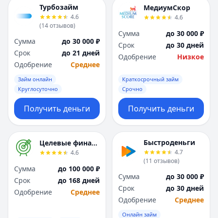
Я
Я
Турбозайм
МедиумСкор
Ярославль
Ярославль
4.6
4.6
(
14
отзывов
)
Вся Россия
Вся Россия
Сумма
до 30 000 ₽
Сумма
до 30 000 ₽
Срок
до 30 дней
Срок
до 21 дней
Одобрение
Низкое
Одобрение
Среднее
Займ онлайн
Краткосрочный займ
Круглосуточно
Срочно
Получить деньги
Получить деньги
Быстроденьги
Целевые финансы
4.7
4.6
(
11
отзывов
)
Сумма
до 100 000 ₽
Сумма
до 30 000 ₽
Срок
до 168 дней
Срок
до 30 дней
Одобрение
Среднее
Одобрение
Среднее
Онлайн займ