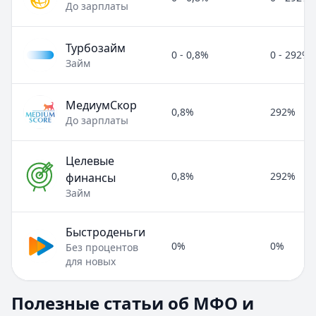
До зарплаты
Турбозайм
0 - 0,8%
0 - 292%
Займ
МедиумСкор
0,8%
292%
До зарплаты
Целевые
0,8%
292%
финансы
Займ
Быстроденьги
0%
0%
Без процентов
для новых
Полезные статьи об МФО и микрозаймах
Полезные статьи об МФО и
Раздел:
МФО и микрозаймы
. Всего статей:
8
.