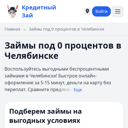
Кредитный
Войти
Города России
Города России
Зай
Популярные города
Популярные город
Москва
Москва
Главная
→
Займы под 0 процентов в Челябинске
Санкт-Петербург
Санкт-Петербург
Екатеринбург
Екатеринбург
Займы под 0 процентов в
Казань
Казань
Челябинске
А
А
Астрахань
Астрахань
Воспользуйтесь выгодными беспроцентными
Б
Б
займами в Челябинске! Быстрое онлайн-
Барнаул
Барнаул
оформление за 5-15 минут, деньги на карту без
Белгород
Белгород
переплат. Сравните пре
дложе
Брянск
Брянск
Еще
В
В
Владивосток
Владивосток
Подберем займы на
Владимир
Владимир
Волгоград
Волгоград
выгодных условиях
Воронеж
Воронеж