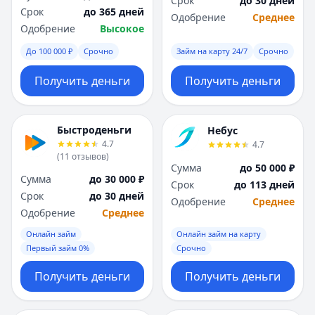
Срок
до 30 дней
Саратов
Саратов
Срок
до 365 дней
Одобрение
Среднее
Севастополь
Севастополь
Одобрение
Высокое
Сочи
Сочи
Сургут
Сургут
До 100 000 ₽
Срочно
Займ на карту 24/7
Срочно
Т
Т
Получить деньги
Получить деньги
Тверь
Тверь
Тольятти
Тольятти
Томск
Томск
Быстроденьги
Небус
Тула
Тула
4.7
4.7
Тюмень
Тюмень
(
11
отзывов
)
Сумма
до 50 000 ₽
У
У
Сумма
до 30 000 ₽
Срок
до 113 дней
Ульяновск
Ульяновск
Срок
до 30 дней
Одобрение
Среднее
Уфа
Уфа
Одобрение
Среднее
Х
Х
Онлайн займ
Онлайн займ на карту
Хабаровск
Хабаровск
Первый займ 0%
Срочно
Ч
Ч
Чебоксары
Чебоксары
Получить деньги
Получить деньги
Челябинск
Челябинск
Чита
Чита