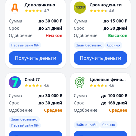
Я
Я
Дополучкино
Срочноденьги
Ярославль
Ярославль
4.7
4.6
Вся Россия
Вся Россия
Сумма
до 30 000 ₽
Сумма
до 15 000 ₽
Срок
до 21 дней
Срок
до 30 дней
Одобрение
Низкое
Одобрение
Высокое
Первый займ 0%
Займ бесплатно
Срочно
Получить деньги
Получить деньги
Credit7
Целевые финансы
4.6
4.6
Сумма
до 30 000 ₽
Сумма
до 100 000 ₽
Срок
до 30 дней
Срок
до 168 дней
Одобрение
Среднее
Одобрение
Среднее
Займ бесплатно
Займ онлайн
Срочно
Первый займ 0%