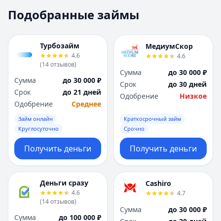
Москва
Москва
Подобранные займы
Н
Н
Набережные Челны
Набережные Челн
Нижний Новгород
Нижний Новгород
Турбозайм
МедиумСкор
Новокузнецк
Новокузнецк
4.6
4.6
(
14
отзывов
)
Новосибирск
Новосибирск
Сумма
до 30 000 ₽
О
О
Сумма
до 30 000 ₽
Срок
до 30 дней
Омск
Омск
Срок
до 21 дней
Одобрение
Низкое
Оренбург
Оренбург
Одобрение
Среднее
П
П
Займ онлайн
Краткосрочный займ
Пенза
Пенза
Круглосуточно
Срочно
Пермь
Пермь
Получить деньги
Получить деньги
Р
Р
Ростов-на-Дону
Ростов-на-Дону
Рязань
Рязань
Деньги сразу
Cashiro
С
С
4.6
4.7
Самара
Самара
(
14
отзывов
)
Сумма
до 30 000 ₽
Санкт-Петербург
Санкт-Петербург
Сумма
до 100 000 ₽