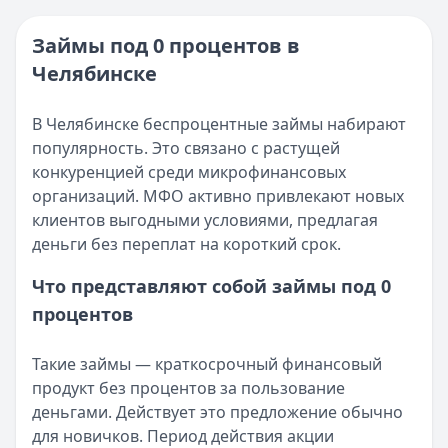
Категория:
МФО
Опубликовано:
16 ноября 2025 г.
Читать новость
Категория:
МФО и микрозаймы
Займы под 0 процентов в
Возврат переплаты в «Займере»: актуальная инструкци
Читать статью
Челябинске
Кратко:
Разбираем, как вернуть переплату или ошибочно
Все статьи
Опубликовано:
5 декабря 2025 г.
Категория:
МФО
В Челябинске беспроцентные займы набирают
Читать новость
популярность. Это связано с растущей
Срочный микрозайм 15 000 ₽ на карту: свежая подборка
конкуренцией среди микрофинансовых
Кратко:
Нужны 15 000 рублей на карту прямо сегодня? 
организаций. МФО активно привлекают новых
Опубликовано:
5 декабря 2025 г.
клиентов выгодными условиями, предлагая
Категория:
МФО
деньги без переплат на короткий срок.
Читать новость
Что представляют собой займы под 0
Рекордный рост доли клиентов МФО с iPhone: что стоит
процентов
Кратко:
В III квартале 2025 года владельцы iPhone офо
Опубликовано:
5 декабря 2025 г.
Категория:
МФО
Такие займы — краткосрочный финансовый
Читать новость
продукт без процентов за пользование
57 сервисов микрозаймов через Госуслуги: где быстрее
деньгами. Действует это предложение обычно
Кратко:
Авторизация через Госуслуги ускоряет оформле
для новичков. Период действия акции