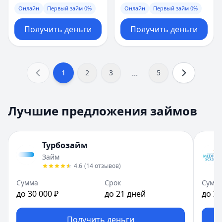
Онлайн
Первый займ 0%
Онлайн
Первый займ 0%
Получить деньги
Получить деньги
...
1
2
3
5
Лучшие предложения займов
Турбозайм
Займ
4.6
(
14
отзывов
)
Сумма
Срок
Сумм
до 30 000 ₽
до 21 дней
до 30
Получить деньги