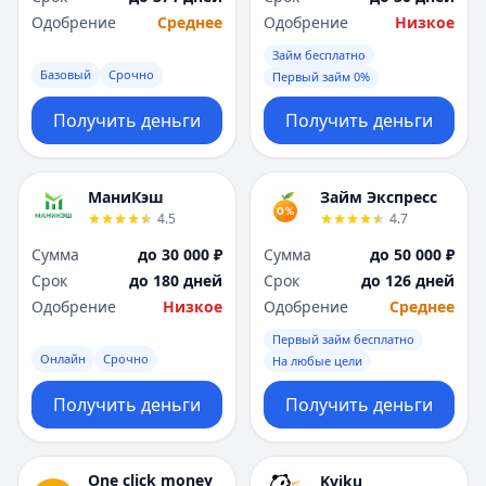
Одобрение
Среднее
Одобрение
Низкое
Займ бесплатно
Базовый
Срочно
Первый займ 0%
Получить деньги
Получить деньги
МаниКэш
Займ Экспресс
4.5
4.7
Сумма
до 30 000 ₽
Сумма
до 50 000 ₽
Срок
до 180 дней
Срок
до 126 дней
Одобрение
Низкое
Одобрение
Среднее
Первый займ бесплатно
Онлайн
Срочно
На любые цели
Получить деньги
Получить деньги
One click money
Kviku