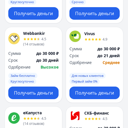
Круглосуточно
Срочно
Получить деньги
Получить деньги
Webbankir
Vivus
4.5
4.9
(
14
отзывов
)
Сумма
до 30 000 ₽
Сумма
до 30 000 ₽
Срок
до 21 дней
Срок
до 30 дней
Одобрение
Среднее
Одобрение
Высокое
Займ бесплатно
Для новых клиентов
Круглосуточно
Первый займ 0%
Получить деньги
Получить деньги
еКапуста
СКБ-финанс
4.5
4.5
(
14
отзывов
)