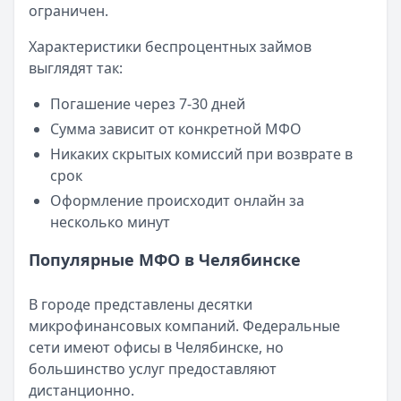
Опубликовано:
23 ноября 2025 г.
ограничен.
Категория:
МФО
Характеристики беспроцентных займов
Читать новость
выглядят так:
Смс о «одобренном займе» от Bigmani Ru: как действов
Кратко:
Пришло СМС об одобрении займа от Bigmani Ru?
Погашение через 7-30 дней
Опубликовано:
23 ноября 2025 г.
Сумма зависит от конкретной МФО
Категория:
МФО
Никаких скрытых комиссий при возврате в
Читать новость
срок
Все новости
Оформление происходит онлайн за
несколько минут
Популярные МФО в Челябинске
В городе представлены десятки
микрофинансовых компаний. Федеральные
сети имеют офисы в Челябинске, но
большинство услуг предоставляют
дистанционно.