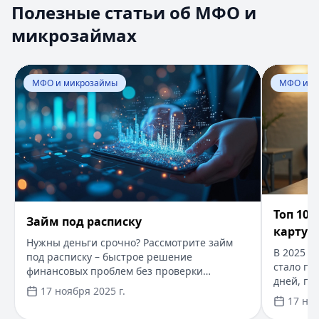
Полезные статьи об МФО и
Раздел:
МФО и микрозаймы
. Всего статей:
8
.
микрозаймах
Займ под расписку
Кратко:
Нужны деньги срочно? Рассмотрите займ под рас
Опубликовано:
17 ноября 2025 г.
Перейти к статье:
Займ под расписку
Перейти к
Категория:
МФО и микрозаймы
МФО и микрозаймы
МФО и м
Читать статью
​Топ 10 лучших займов онлайн на карту в 2025 году
Кратко:
В 2025 году получить займ онлайн на карту ста
Опубликовано:
17 ноября 2025 г.
Категория:
МФО и микрозаймы
Читать статью
​Займы в Крыму
​Топ 10
Кратко:
Оформите займ до 100 000 рублей онлайн за нес
Займ под расписку
карту в
Опубликовано:
17 ноября 2025 г.
Нужны деньги срочно? Рассмотрите займ
В 2025 г
Категория:
МФО и микрозаймы
под расписку – быстрое решение
стало пр
Читать статью
финансовых проблем без проверки
дней, пе
кредитной истории. Суммы от 5 000 до 300
Онлайн займы – как выбрать и получить
17 ноября 2025 г.
нужен то
000 рублей, сроком до 12 месяцев,
17 ноя
Кратко:
Получите онлайн заем до 100 000 рублей всего 
одобрени
возможна нулевая ставка для знакомых.