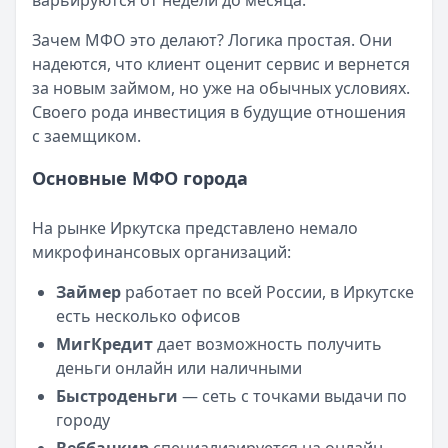
варьируются от недели до месяца.
Кратко:
Авторизация через Госуслуги ускоряет оформле
Опубликовано:
23 ноября 2025 г.
Зачем МФО это делают? Логика простая. Они
Категория:
МФО
надеются, что клиент оценит сервис и вернется
Читать новость
за новым займом, но уже на обычных условиях.
Смс о «одобренном займе» от Bigmani Ru: как действов
Своего рода инвестиция в будущие отношения
Кратко:
Пришло СМС об одобрении займа от Bigmani Ru?
с заемщиком.
Опубликовано:
23 ноября 2025 г.
Категория:
МФО
Основные МФО города
Читать новость
Все новости
На рынке Иркутска представлено немало
микрофинансовых организаций:
Займер
работает по всей России, в Иркутске
есть несколько офисов
МигКредит
дает возможность получить
деньги онлайн или наличными
Быстроденьги
— сеть с точками выдачи по
городу