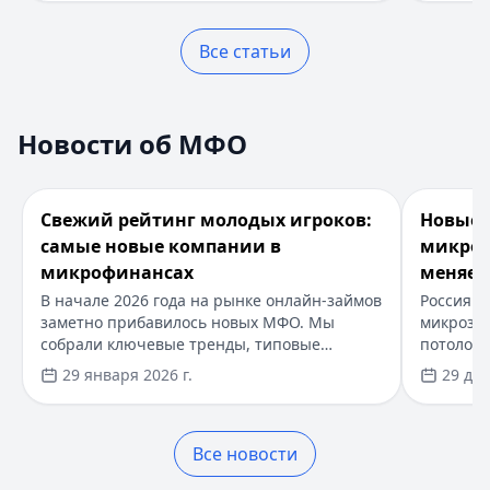
Опубликовано:
17 ноября 2025 г.
выгодны
Оформление занимает всего несколько
вопросы 
Категория:
МФО и микрозаймы
минут, достаточно паспорта. Узнайте, как
Все статьи
предложе
Читать статью
правильно составить расписку и защитить
сегодня!
свои интересы.
Что проверят МФО у заемщиков?
Кратко:
Нужны деньги срочно? Оформите займ до 30 000 
Новости об МФО
Опубликовано:
17 ноября 2025 г.
Новости об МФО
Раздел:
МФО
. Всего новостей:
8
.
Категория:
МФО и микрозаймы
Свежий рейтинг молодых игроков: самые новые компан
Читать статью
Кратко:
В начале 2026 года на рынке онлайн-займов за
Займы на электронный кошелек - условия, предложени
Перейти к новости:
Свежий рейтинг молодых игрок
Перейти
Свежий рейтинг молодых игроков:
Новые 
Опубликовано:
29 января 2026 г.
Кратко:
Оформите займ на электронный кошелек онлайн з
самые новые компании в
микроз
Категория:
МФО
Опубликовано:
17 ноября 2025 г.
микрофинансах
меняет
Читать новость
Категория:
МФО и микрозаймы
В начале 2026 года на рынке онлайн-займов
Россия в
Новые ограничения для микрозаймов: что именно мен
Читать статью
заметно прибавилось новых МФО. Мы
микрозай
Кратко:
Россия вводит новые ограничения на микрозайм
собрали ключевые тренды, типовые
потолок 
Как выбрать МФО для получения займа
Опубликовано:
29 декабря 2025 г.
условия и подсказки по выбору, ссылаясь на
займам с
Кратко:
Нужны деньги срочно? Оформите займ до 30 000
29 января 2026 г.
29 дек
Категория:
МФО
свежую подборку Финдозора на VC.
лимиты н
Опубликовано:
17 ноября 2025 г.
Читать новость
Разбираемся, кому подходят новички.
трехднев
Категория:
МФО и микрозаймы
Бизнес‑л
Где взять онлайн-займ на карту без подписок: подборка 
Читать статью
Все новости
рублей.
Кратко:
Разбираем, где в 2025 году в России взять онла
Реестр МФО ЦБ РФ - проверка МФО на официальном сай
Опубликовано:
5 декабря 2025 г.