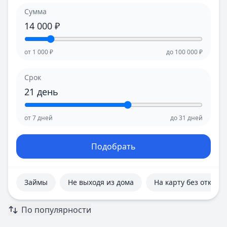
Е
Е
Сумма
Екатеринбург
Екатеринбург
14 000
₽
И
И
Иваново
Иваново
от
1 000
₽
до
100 000
₽
Ижевск
Ижевск
Иркутск
Иркутск
Срок
К
К
Казань
Казань
21
день
Калининград
Калининград
Кемерово
Кемерово
от
7
дней
до
31
дней
Киров
Киров
Краснодар
Краснодар
Подобрать
Красноярск
Красноярск
Курск
Курск
Л
Л
Займы
Не выходя из дома
На карту без отказа
Липецк
Липецк
М
М
По популярности
Магнитогорск
Магнитогорск
Махачкала
Махачкала