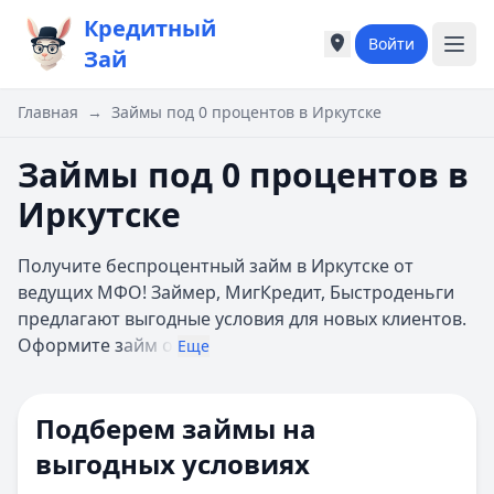
Кредитный
Войти
Города России
Города России
Зай
Популярные города
Популярные город
Москва
Москва
Главная
→
Займы под 0 процентов в Иркутске
Санкт-Петербург
Санкт-Петербург
Екатеринбург
Екатеринбург
Займы под 0 процентов в
Казань
Казань
Иркутске
А
А
Астрахань
Астрахань
Получите беспроцентный займ в Иркутске от
Б
Б
ведущих МФО! Займер, МигКредит, Быстроденьги
Барнаул
Барнаул
предлагают выгодные условия для новых клиентов.
Белгород
Белгород
Оформите з
айм о
Брянск
Брянск
Еще
В
В
Владивосток
Владивосток
Подберем займы на
Владимир
Владимир
Волгоград
Волгоград
выгодных условиях
Воронеж
Воронеж