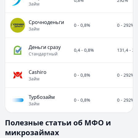
0,8%
292%
Займ
Срочноденьги
0 - 0,8%
0 - 292%
Займ
Деньги сразу
0,4 - 0,8%
131,4 - 2
Стандартный
Cashiro
0 - 0,8%
0 - 292%
Займ
Турбозайм
0 - 0,8%
0 - 292%
Займ
Полезные статьи об МФО и микрозаймах
Полезные статьи об МФО и
Раздел:
МФО и микрозаймы
. Всего статей:
8
.
микрозаймах
Займ под расписку