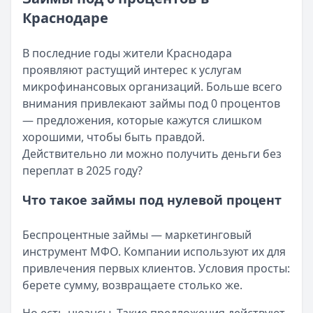
Возврат переплаты в «Займере»: актуальная инструкци
Читать статью
Краснодаре
Кратко:
Разбираем, как вернуть переплату или ошибочно
Все статьи
Опубликовано:
5 декабря 2025 г.
Категория:
МФО
В последние годы жители Краснодара
Читать новость
проявляют растущий интерес к услугам
Срочный микрозайм 15 000 ₽ на карту: свежая подборка
микрофинансовых организаций. Больше всего
Кратко:
Нужны 15 000 рублей на карту прямо сегодня? 
внимания привлекают займы под 0 процентов
Опубликовано:
5 декабря 2025 г.
— предложения, которые кажутся слишком
Категория:
МФО
хорошими, чтобы быть правдой.
Читать новость
Действительно ли можно получить деньги без
Рекордный рост доли клиентов МФО с iPhone: что стоит
переплат в 2025 году?
Кратко:
В III квартале 2025 года владельцы iPhone офо
Что такое займы под нулевой процент
Опубликовано:
5 декабря 2025 г.
Категория:
МФО
Беспроцентные займы — маркетинговый
Читать новость
инструмент МФО. Компании используют их для
57 сервисов микрозаймов через Госуслуги: где быстрее
привлечения первых клиентов. Условия просты:
Кратко:
Авторизация через Госуслуги ускоряет оформле
берете сумму, возвращаете столько же.
Опубликовано:
23 ноября 2025 г.
Категория:
МФО