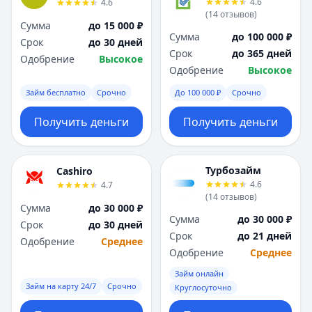
4.6
4.6
Я
Я
(
14
отзывов
)
Ярославль
Ярославль
Сумма
до 15 000 ₽
Сумма
до 100 000 ₽
Вся Россия
Вся Россия
Срок
до 30 дней
Срок
до 365 дней
Одобрение
Высокое
Одобрение
Высокое
Займ бесплатно
Срочно
До 100 000 ₽
Срочно
Получить деньги
Получить деньги
Турбозайм
Cashiro
4.6
4.7
(
14
отзывов
)
Сумма
до 30 000 ₽
Сумма
до 30 000 ₽
Срок
до 30 дней
Срок
до 21 дней
Одобрение
Среднее
Одобрение
Среднее
Займ онлайн
Займ на карту 24/7
Срочно
Круглосуточно