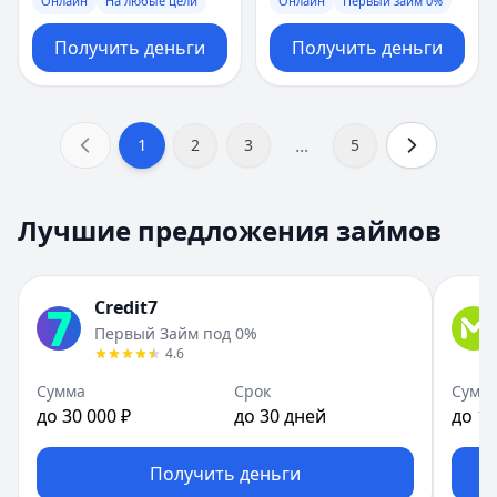
Онлайн
На любые цели
Онлайн
Первый займ 0%
Получить деньги
Получить деньги
...
1
2
3
5
Лучшие предложения займов
Credit7
Первый Займ под 0%
4.6
Сумма
Срок
Сумм
до 30 000 ₽
до 30 дней
до 10
Получить деньги