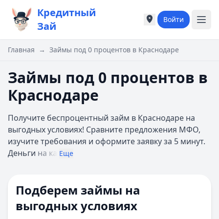
Кредитный
Войти
Города России
Города России
Зай
Популярные города
Популярные город
Москва
Москва
Главная
→
Займы под 0 процентов в Краснодаре
Санкт-Петербург
Санкт-Петербург
Екатеринбург
Екатеринбург
Займы под 0 процентов в
Казань
Казань
Краснодаре
А
А
Астрахань
Астрахань
Получите беспроцентный займ в Краснодаре на
Б
Б
выгодных условиях! Сравните предложения МФО,
Барнаул
Барнаул
изучите требования и оформите заявку за 5 минут.
Белгород
Белгород
Деньги
на ка
Брянск
Брянск
Еще
В
В
Владивосток
Владивосток
Подберем займы на
Владимир
Владимир
Волгоград
Волгоград
выгодных условиях
Воронеж
Воронеж