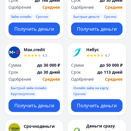
Срок
до 168 дней
Срок
до 30 дней
Саратов
Саратов
Одобрение
Среднее
Одобрение
Среднее
Севастополь
Севастополь
Сочи
Сочи
Займ онлайн
Срочно
Быстрые деньги
Срочно
Сургут
Сургут
Т
Т
Получить деньги
Получить деньги
Тверь
Тверь
Тольятти
Тольятти
Томск
Томск
Max.credit
Небус
4.5
4.7
Тула
Тула
Тюмень
Тюмень
Сумма
до 30 000 ₽
Сумма
до 50 000 ₽
У
У
Срок
до 30 дней
Срок
до 113 дней
Ульяновск
Ульяновск
Одобрение
Среднее
Одобрение
Среднее
Уфа
Уфа
Быстрый займ онлайн
Онлайн займ на карту
Х
Х
Круглосуточно
Срочно
Хабаровск
Хабаровск
Получить деньги
Получить деньги
Ч
Ч
Чебоксары
Чебоксары
Челябинск
Челябинск
Деньги сразу
Срочноденьги
Чита
Чита