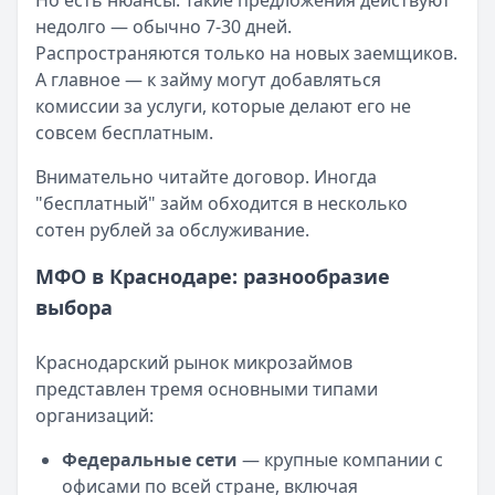
Но есть нюансы. Такие предложения действуют
Читать новость
недолго — обычно 7-30 дней.
Смс о «одобренном займе» от Bigmani Ru: как действов
Распространяются только на новых заемщиков.
Кратко:
Пришло СМС об одобрении займа от Bigmani Ru?
А главное — к займу могут добавляться
Опубликовано:
23 ноября 2025 г.
комиссии за услуги, которые делают его не
Категория:
МФО
совсем бесплатным.
Читать новость
Все новости
Внимательно читайте договор. Иногда
"бесплатный" займ обходится в несколько
сотен рублей за обслуживание.
МФО в Краснодаре: разнообразие
выбора
Краснодарский рынок микрозаймов
представлен тремя основными типами
организаций:
Федеральные сети
— крупные компании с
офисами по всей стране, включая