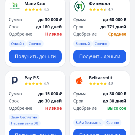
МаниКэш
Финмолл
4.5
4.7
Сумма
до 30 000 ₽
Сумма
до 60 000 ₽
Срок
до 180 дней
Срок
до 371 дней
Одобрение
Низкое
Одобрение
Среднее
Онлайн
Срочно
Базовый
Срочно
Получить деньги
Получить деньги
Pay P.S.
Belkacredit
4.9
4.8
Сумма
до 15 000 ₽
Сумма
до 30 000 ₽
Срок
до 30 дней
Срок
до 30 дней
Одобрение
Низкое
Одобрение
Высокое
Займ бесплатно
Займ бесплатно
Срочно
Первый займ 0%