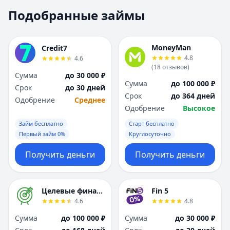
Москва
Москва
Подобранные займы
Н
Н
Набережные Челны
Набережные Челн
Нижний Новгород
Нижний Новгород
MoneyMan
Credit7
Новокузнецк
Новокузнецк
4.8
4.6
(
18
отзывов
)
Новосибирск
Новосибирск
Сумма
до 30 000 ₽
О
О
Сумма
до 100 000 ₽
Срок
до 30 дней
Омск
Омск
Срок
до 364 дней
Одобрение
Среднее
Оренбург
Оренбург
Одобрение
Высокое
П
П
Займ бесплатно
Старт бесплатно
Пенза
Пенза
Первый займ 0%
Круглосуточно
Пермь
Пермь
Получить деньги
Получить деньги
Р
Р
Ростов-на-Дону
Ростов-на-Дону
Рязань
Рязань
Целевые финансы
Fin 5
С
С
4.6
4.8
Самара
Самара
Сумма
до 100 000 ₽
Сумма
до 30 000 ₽
Санкт-Петербург
Санкт-Петербург