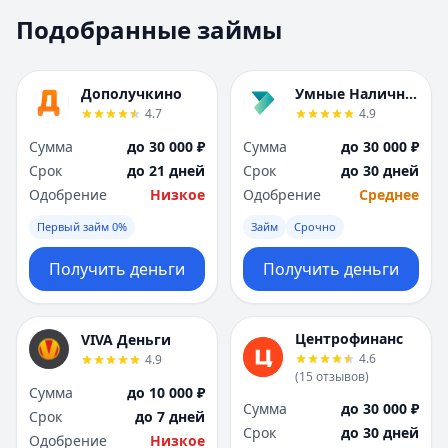
Москва
Москва
Подобранные займы
Н
Н
Набережные Челны
Набережные Челн
Нижний Новгород
Нижний Новгород
Дополучкино
Умные Наличные
Новокузнецк
Новокузнецк
4.7
4.9
Новосибирск
Новосибирск
Сумма
до 30 000 ₽
Сумма
до 30 000 ₽
О
О
Срок
до 21 дней
Срок
до 30 дней
Омск
Омск
Одобрение
Низкое
Одобрение
Среднее
Оренбург
Оренбург
Первый займ 0%
Займ
Срочно
П
П
Пенза
Пенза
Получить деньги
Получить деньги
Пермь
Пермь
Р
Р
Ростов-на-Дону
Ростов-на-Дону
Центрофинанс
VIVA Деньги
Рязань
Рязань
4.6
4.9
С
С
(
15
отзывов
)
Сумма
до 10 000 ₽
Самара
Самара
Сумма
до 30 000 ₽
Срок
до 7 дней
Санкт-Петербург
Санкт-Петербург
Срок
до 30 дней
Одобрение
Низкое