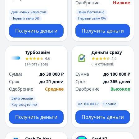
Саратов
Саратов
Одобрение
Низкое
Севастополь
Севастополь
Для новых клиентов
Займ бесплатно
Сочи
Сочи
Первый займ 0%
Первый займ 0%
Сургут
Сургут
Т
Т
Получить деньги
Получить деньги
Тверь
Тверь
Тольятти
Тольятти
Турбозайм
Деньги сразу
Томск
Томск
4.6
4.6
Тула
Тула
(
14
отзывов
)
(
14
отзывов
)
Тюмень
Тюмень
Сумма
до 30 000 ₽
Сумма
до 100 000 ₽
У
У
Срок
до 21 дней
Срок
до 365 дней
Ульяновск
Ульяновск
Одобрение
Среднее
Одобрение
Высокое
Уфа
Уфа
Х
Х
Займ онлайн
До 100 000 ₽
Срочно
Хабаровск
Хабаровск
Круглосуточно
Ч
Ч
Получить деньги
Получить деньги
Чебоксары
Чебоксары
Челябинск
Челябинск
Чита
Чита
Cash To You
Credit7