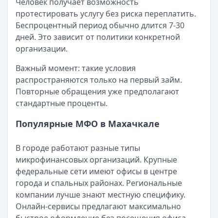
Человек получает возможность
Читать новость
протестировать услугу без риска переплатить.
Смс о «одобренном займе» от Bigmani Ru: как действов
Беспроцентный период обычно длится 7-30
Кратко:
Пришло СМС об одобрении займа от Bigmani Ru?
дней. Это зависит от политики конкретной
Опубликовано:
23 ноября 2025 г.
организации.
Категория:
МФО
Читать новость
Важный момент: такие условия
Все новости
распространяются только на первый займ.
Повторные обращения уже предполагают
стандартные проценты.
Популярные МФО в Махачкале
В городе работают разные типы
микрофинансовых организаций. Крупные
федеральные сети имеют офисы в центре
города и спальных районах. Региональные
компании лучше знают местную специфику.
Онлайн-сервисы предлагают максимально