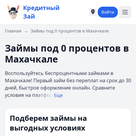
Кредитный
Войти
Города России
Города России
Зай
Популярные города
Популярные город
Москва
Москва
Главная
→
Займы под 0 процентов в Махачкале
Санкт-Петербург
Санкт-Петербург
Екатеринбург
Екатеринбург
Займы под 0 процентов в
Казань
Казань
Махачкале
А
А
Астрахань
Астрахань
Воспользуйтесь беспроцентными займами в
Б
Б
Махачкале! Первый займ без переплат на срок до 30
Барнаул
Барнаул
дней, быстрое оформление онлайн. Сравните
Белгород
Белгород
условия на пл
атфор
Брянск
Брянск
Еще
В
В
Владивосток
Владивосток
Подберем займы на
Владимир
Владимир
Волгоград
Волгоград
выгодных условиях
Воронеж
Воронеж