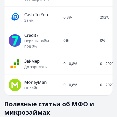
Cash To You
0,8%
292%
Займ
Credit7
0%
0%
Первый Займ
под 0%
Займер
0 - 0,8%
0 - 292%
До зарплаты
MoneyMan
0 - 0,8%
0 - 292%
Онлайн
Полезные статьи об МФО и микрозаймах
Полезные статьи об МФО и
Раздел:
МФО и микрозаймы
. Всего статей:
8
.
микрозаймах
Займ под расписку