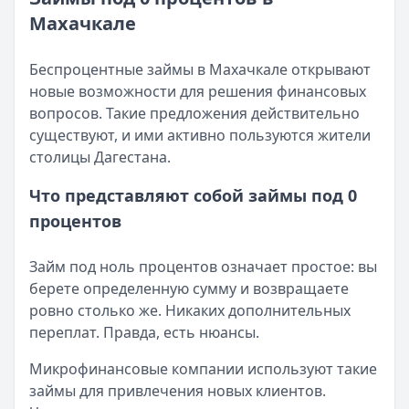
Возврат переплаты в «Займере»: актуальная инструкци
Читать статью
Махачкале
Кратко:
Разбираем, как вернуть переплату или ошибочно
Все статьи
Опубликовано:
5 декабря 2025 г.
Категория:
МФО
Беспроцентные займы в Махачкале открывают
Читать новость
новые возможности для решения финансовых
Срочный микрозайм 15 000 ₽ на карту: свежая подборка
вопросов. Такие предложения действительно
Кратко:
Нужны 15 000 рублей на карту прямо сегодня? 
существуют, и ими активно пользуются жители
Опубликовано:
5 декабря 2025 г.
столицы Дагестана.
Категория:
МФО
Что представляют собой займы под 0
Читать новость
процентов
Рекордный рост доли клиентов МФО с iPhone: что стоит
Кратко:
В III квартале 2025 года владельцы iPhone офо
Опубликовано:
5 декабря 2025 г.
Займ под ноль процентов означает простое: вы
Категория:
МФО
берете определенную сумму и возвращаете
Читать новость
ровно столько же. Никаких дополнительных
57 сервисов микрозаймов через Госуслуги: где быстрее
переплат. Правда, есть нюансы.
Кратко:
Авторизация через Госуслуги ускоряет оформле
Микрофинансовые компании используют такие
Опубликовано:
23 ноября 2025 г.
займы для привлечения новых клиентов.
Категория:
МФО