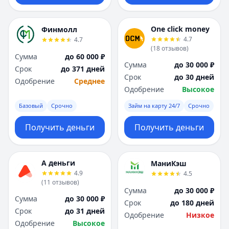
One click money
Финмолл
4.7
4.7
(
18
отзывов
)
Сумма
до 60 000 ₽
Сумма
до 30 000 ₽
Срок
до 371 дней
Срок
до 30 дней
Одобрение
Среднее
Одобрение
Высокое
Базовый
Срочно
Займ на карту 24/7
Срочно
Получить деньги
Получить деньги
А деньги
МаниКэш
4.9
4.5
(
11
отзывов
)
Сумма
до 30 000 ₽
Сумма
до 30 000 ₽
Срок
до 180 дней
Срок
до 31 дней
Одобрение
Низкое
Одобрение
Высокое