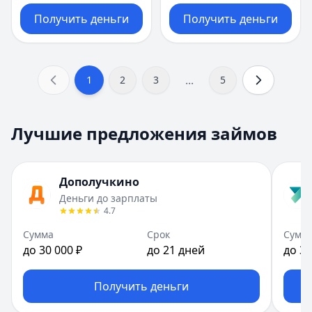
Получить деньги
Получить деньги
...
1
2
3
5
Лучшие предложения займов
Дополучкино
Деньги до зарплаты
4.7
Сумма
Срок
Сумм
до 30 000 ₽
до 21 дней
до 30
Получить деньги