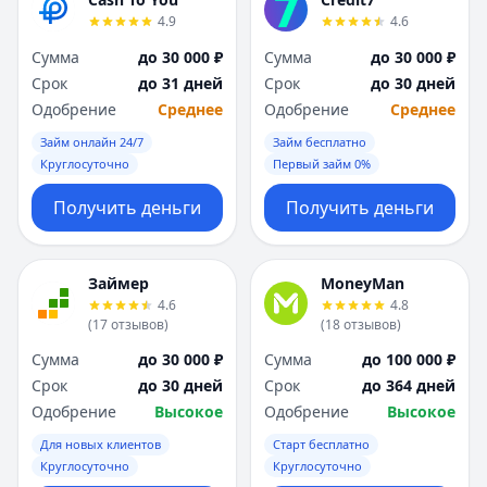
Я
Я
4.9
4.6
Ярославль
Ярославль
Сумма
до 30 000 ₽
Сумма
до 30 000 ₽
Вся Россия
Вся Россия
Срок
до 31 дней
Срок
до 30 дней
Одобрение
Среднее
Одобрение
Среднее
Займ онлайн 24/7
Займ бесплатно
Круглосуточно
Первый займ 0%
Получить деньги
Получить деньги
Займер
MoneyMan
4.6
4.8
(
17
отзывов
)
(
18
отзывов
)
Сумма
до 30 000 ₽
Сумма
до 100 000 ₽
Срок
до 30 дней
Срок
до 364 дней
Одобрение
Высокое
Одобрение
Высокое
Для новых клиентов
Старт бесплатно
Круглосуточно
Круглосуточно