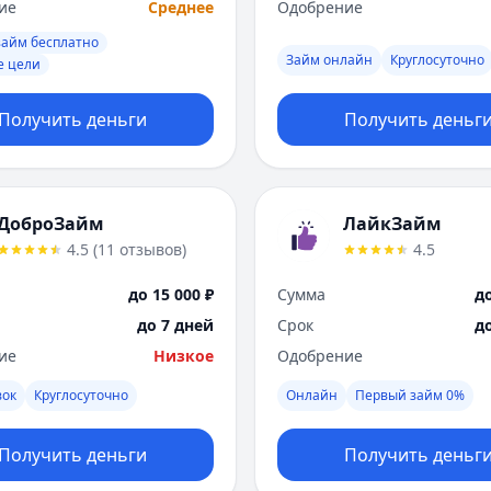
ие
Среднее
Одобрение
займ бесплатно
Займ онлайн
Круглосуточно
е цели
Получить деньги
Получить деньг
ДоброЗайм
ЛайкЗайм
4.5
(
11
отзывов
)
4.5
до 15 000 ₽
Сумма
до
до 7 дней
Срок
д
ие
Низкое
Одобрение
вок
Круглосуточно
Онлайн
Первый займ 0%
Получить деньги
Получить деньг