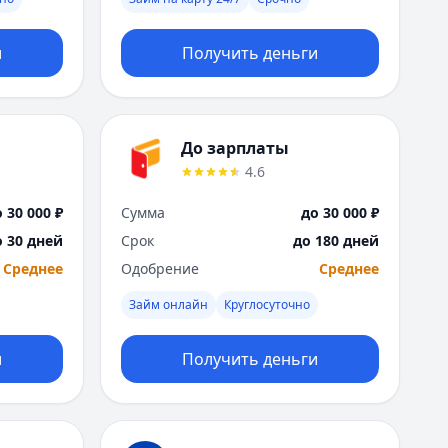
Москва
Н
и
Получить деньги
Набережные Челны
Нижний Новгород
Новокузнецк
Новосибирск
До зарплаты
О
4.6
Омск
Оренбург
 30 000 ₽
Сумма
до 30 000 ₽
П
о 30 дней
Срок
до 180 дней
Пенза
Среднее
Одобрение
Среднее
Пермь
Р
Займ онлайн
Круглосуточно
Ростов-на-Дону
Рязань
и
Получить деньги
С
Самара
Санкт-Петербург