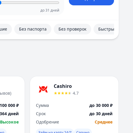
Е
Екатеринбург
до
31
дней
И
Иваново
шие
Без паспорта
Без проверок
Быстрые
Ижевск
Иркутск
К
Казань
Калининград
Кемерово
Киров
Краснодар
Cashiro
Красноярск
зывов
)
4.7
Курск
Л
100 000 ₽
Сумма
до 30 000 ₽
Липецк
 364 дней
Срок
до 30 дней
М
Высокое
Одобрение
Среднее
Магнитогорск
Махачкала
чно
Займ на карту 24/7
Срочно