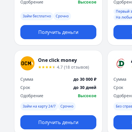
Одобрение
Высокое
Одобрен
Первый 
Займ бесплатно
Срочно
На любы
Получить деньги
One click money
4.7
(
18
отзывов
)
Сумма
до 30 000 ₽
Сумма
Срок
до 30 дней
Срок
Одобрение
Высокое
Одобрен
Займ на карту 24/7
Срочно
Без спра
Получить деньги