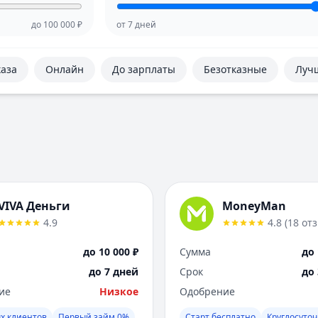
до
100 000
₽
от
7
дней
каза
Онлайн
До зарплаты
Безотказные
Луч
VIVA Деньги
MoneyMan
4.9
4.8
(
18
от
до 10 000 ₽
Сумма
до 
до 7 дней
Срок
до
ие
Низкое
Одобрение
х клиентов
Первый займ 0%
Старт бесплатно
Круглосуто