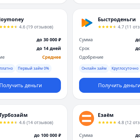
Joymoney
Быстроденьги
4.6
(
19
отзывов
)
4.7
(
11
от
до 30 000 ₽
Сумма
до
до 14 дней
Срок
д
ие
Среднее
Одобрение
платно
Первый займ 0%
Онлайн займ
Круглосуточно
Получить деньги
Получить деньг
Турбозайм
Езаём
4.6
(
14
отзывов
)
4.8
(
12
от
до 100 000 ₽
Сумма
до