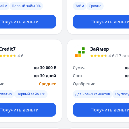
займ
Первый займ 0%
Займ
Срочно
Получить деньги
Получить деньг
Credit7
Займер
4.6
4.6
(
17
от
до 30 000 ₽
Сумма
до
до 30 дней
Срок
д
ие
Среднее
Одобрение
платно
Первый займ 0%
Для новых клиентов
Круглос
Получить деньги
Получить деньг