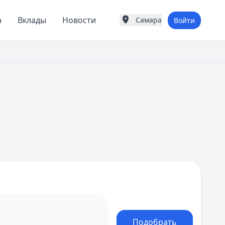
а
Вклады
Новости
Самара
Войти
Города России
Популярные города
Москва
Санкт-Петербург
Екатеринбург
Казань
А
Астрахань
Б
Барнаул
Белгород
Брянск
В
Владивосток
Владимир
Волгоград
Воронеж
Подобрать