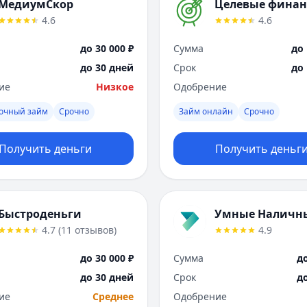
МедиумСкор
Целевые фина
4.6
4.6
до 30 000 ₽
Сумма
до 
до 30 дней
Срок
до
ие
Низкое
Одобрение
рочный займ
Срочно
Займ онлайн
Срочно
Получить деньги
Получить деньг
Быстроденьги
Умные Наличн
4.7
(
11
отзывов
)
4.9
до 30 000 ₽
Сумма
до
до 30 дней
Срок
д
ие
Среднее
Одобрение