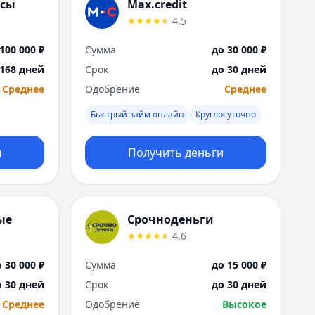
Саратов
нсы
Max.credit
Севастополь
4.5
Сочи
100 000 ₽
Сумма
до 30 000 ₽
Сургут
Т
 168 дней
Срок
до 30 дней
Тверь
Среднее
Одобрение
Среднее
Тольятти
Быстрый займ онлайн
Круглосуточно
Томск
Тула
и
Получить деньги
Тюмень
У
Ульяновск
Уфа
ые
Срочноденьги
Х
4.6
Хабаровск
Ч
 30 000 ₽
Сумма
до 15 000 ₽
Чебоксары
о 30 дней
Срок
до 30 дней
Челябинск
Среднее
Одобрение
Высокое
Чита