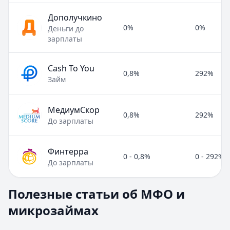
Дополучкино
0%
0%
Деньги до
зарплаты
Cash To You
0,8%
292%
Займ
МедиумСкор
0,8%
292%
До зарплаты
Финтерра
0 - 0,8%
0 - 292%
До зарплаты
Полезные статьи об МФО и микрозаймах
Полезные статьи об МФО и
Раздел:
МФО и микрозаймы
. Всего статей:
8
.
микрозаймах
Займ под расписку
Кратко:
Нужны деньги срочно? Рассмотрите займ под рас