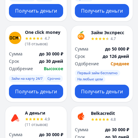
Получить деньги
Получить деньги
One click money
Займ Экспресс
4.7
4.7
(
18
отзывов
)
Сумма
до 50 000 ₽
Сумма
до 30 000 ₽
Срок
до 126 дней
Срок
до 30 дней
Одобрение
Среднее
Одобрение
Высокое
Первый займ бесплатно
Займ на карту 24/7
Срочно
На любые цели
Получить деньги
Получить деньги
А деньги
Belkacredit
4.9
4.8
(
11
отзывов
)
Сумма
до 30 000 ₽
Сумма
до 30 000 ₽
Срок
до 30 дней