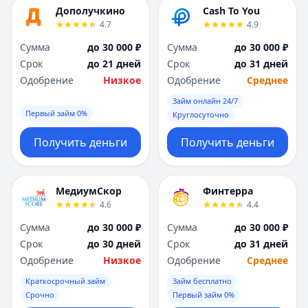
Я
Я
Дополучкино
Cash To You
Ярославль
Ярославль
4.7
4.9
Вся Россия
Вся Россия
Сумма
до 30 000 ₽
Сумма
до 30 000 ₽
Срок
до 21 дней
Срок
до 31 дней
Одобрение
Низкое
Одобрение
Среднее
Займ онлайн 24/7
Первый займ 0%
Круглосуточно
Получить деньги
Получить деньги
МедиумСкор
Финтерра
4.6
4.4
Сумма
до 30 000 ₽
Сумма
до 30 000 ₽
Срок
до 30 дней
Срок
до 31 дней
Одобрение
Низкое
Одобрение
Среднее
Краткосрочный займ
Займ бесплатно
Срочно
Первый займ 0%