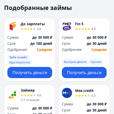
Москва
Москва
Подобранные займы
Н
Н
Набережные Челны
Набережные Челн
Нижний Новгород
Нижний Новгород
До зарплаты
Fin 5
Новокузнецк
Новокузнецк
4.6
4.8
Новосибирск
Новосибирск
Сумма
до 30 000 ₽
Сумма
до 30 000 ₽
О
О
Срок
до 180 дней
Срок
до 30 дней
Омск
Омск
Одобрение
Среднее
Одобрение
Среднее
Оренбург
Оренбург
Займ онлайн
П
П
Быстрые деньги
Срочно
Круглосуточно
Пенза
Пенза
Пермь
Пермь
Получить деньги
Получить деньги
Р
Р
Ростов-на-Дону
Ростов-на-Дону
Рязань
Рязань
Займер
Max.credit
4.6
4.5
С
С
(
17
отзывов
)
Самара
Самара
Сумма
до 30 000 ₽
Сумма
до 30 000 ₽
Санкт-Петербург
Санкт-Петербург
Срок
до 30 дней