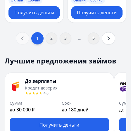
Онлайн
Срочно
Онлайн
Срочно
Получить деньги
Получить деньги
...
1
2
3
5
Лучшие предложения займов
До зарплаты
Кредит доверия
4.6
Сумма
Срок
Сумм
до 30 000 ₽
до 180 дней
до 30
Получить деньги