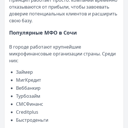
Принцип работает просто: компании временно
Смс о «одобренном займе» от Bigmani Ru: как действов
отказываются от прибыли, чтобы завоевать
Кратко:
Пришло СМС об одобрении займа от Bigmani Ru?
доверие потенциальных клиентов и расширить
Опубликовано:
23 ноября 2025 г.
свою базу.
Категория:
МФО
Читать новость
Популярные МФО в Сочи
Все новости
В городе работают крупнейшие
микрофинансовые организации страны. Среди
них:
Займер
МигКредит
Веббанкир
Турбозайм
СМСФинанс
Creditplus
Быстроденьги