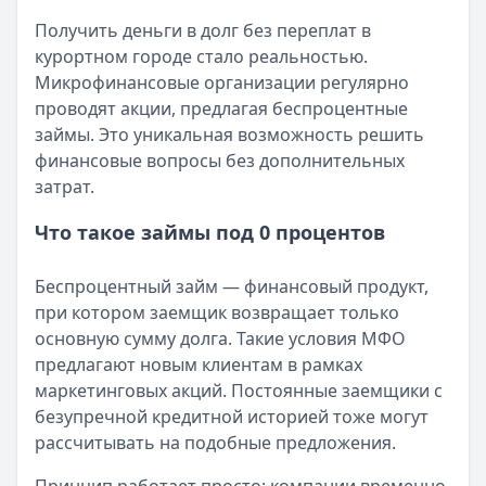
Кратко:
Разбираем, как вернуть переплату или ошибочно
Все статьи
Получить деньги в долг без переплат в
Опубликовано:
5 декабря 2025 г.
курортном городе стало реальностью.
Категория:
МФО
Микрофинансовые организации регулярно
Читать новость
проводят акции, предлагая беспроцентные
Срочный микрозайм 15 000 ₽ на карту: свежая подборка
займы. Это уникальная возможность решить
Кратко:
Нужны 15 000 рублей на карту прямо сегодня? 
финансовые вопросы без дополнительных
Опубликовано:
5 декабря 2025 г.
затрат.
Категория:
МФО
Читать новость
Что такое займы под 0 процентов
Рекордный рост доли клиентов МФО с iPhone: что стоит
Кратко:
В III квартале 2025 года владельцы iPhone офо
Беспроцентный займ — финансовый продукт,
Опубликовано:
5 декабря 2025 г.
при котором заемщик возвращает только
Категория:
МФО
основную сумму долга. Такие условия МФО
Читать новость
предлагают новым клиентам в рамках
57 сервисов микрозаймов через Госуслуги: где быстрее
маркетинговых акций. Постоянные заемщики с
Кратко:
Авторизация через Госуслуги ускоряет оформле
безупречной кредитной историей тоже могут
Опубликовано:
23 ноября 2025 г.
рассчитывать на подобные предложения.
Категория:
МФО
Читать новость