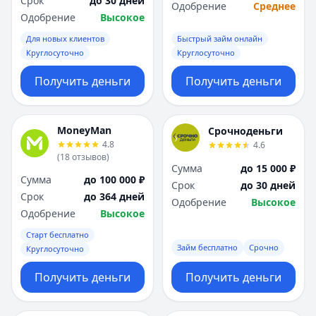
Срок
до 30 дней
Саратов
Саратов
Одобрение
Среднее
Одобрение
Высокое
Севастополь
Севастополь
Сочи
Сочи
Для новых клиентов
Быстрый займ онлайн
Сургут
Сургут
Круглосуточно
Круглосуточно
Т
Т
Получить деньги
Получить деньги
Тверь
Тверь
Тольятти
Тольятти
Томск
Томск
MoneyMan
Срочноденьги
Тула
Тула
4.8
4.6
Тюмень
Тюмень
(
18
отзывов
)
Сумма
до 15 000 ₽
У
У
Сумма
до 100 000 ₽
Срок
до 30 дней
Ульяновск
Ульяновск
Срок
до 364 дней
Одобрение
Высокое
Уфа
Уфа
Одобрение
Высокое
Х
Х
Старт бесплатно
Хабаровск
Хабаровск
Займ бесплатно
Срочно
Круглосуточно
Ч
Ч
Чебоксары
Чебоксары
Получить деньги
Получить деньги
Челябинск
Челябинск
Чита
Чита