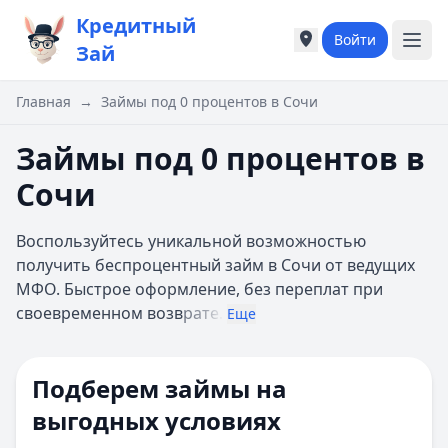
Кредитный
Войти
Города России
Города России
Зай
Популярные города
Популярные город
Москва
Москва
Главная
→
Займы под 0 процентов в Сочи
Санкт-Петербург
Санкт-Петербург
Екатеринбург
Екатеринбург
Займы под 0 процентов в
Казань
Казань
Сочи
А
А
Астрахань
Астрахань
Воспользуйтесь уникальной возможностью
Б
Б
получить беспроцентный займ в Сочи от ведущих
Барнаул
Барнаул
МФО. Быстрое оформление, без переплат при
Белгород
Белгород
своевременном возв
рате.
Брянск
Брянск
Еще
В
В
Владивосток
Владивосток
Подберем займы на
Владимир
Владимир
Волгоград
Волгоград
выгодных условиях
Воронеж
Воронеж