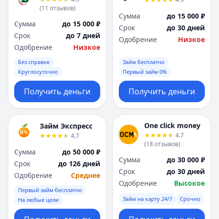
(
11
отзывов
)
Сумма
до 15 000 ₽
Сумма
до 15 000 ₽
Срок
до 30 дней
Срок
до 7 дней
Одобрение
Низкое
Одобрение
Низкое
Без справок
Займ бесплатно
Круглосуточно
Первый займ 0%
Получить деньги
Получить деньги
One click money
Займ Экспресс
4.7
4.7
(
18
отзывов
)
Сумма
до 50 000 ₽
Сумма
до 30 000 ₽
Срок
до 126 дней
Срок
до 30 дней
Одобрение
Среднее
Одобрение
Высокое
Первый займ бесплатно
Займ на карту 24/7
Срочно
На любые цели