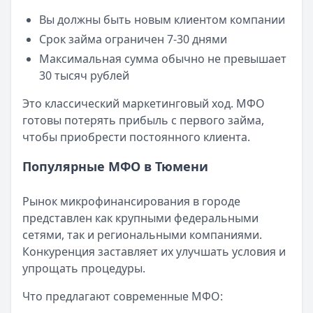
Читать новость
Вы должны быть новым клиентом компании
Смс о «одобренном займе» от Bigmani Ru: как действов
Срок займа ограничен 7-30 днями
Кратко:
Пришло СМС об одобрении займа от Bigmani Ru?
Максимальная сумма обычно не превышает
Опубликовано:
23 ноября 2025 г.
30 тысяч рублей
Категория:
МФО
Читать новость
Это классический маркетинговый ход. МФО
Все новости
готовы потерять прибыль с первого займа,
чтобы приобрести постоянного клиента.
Популярные МФО в Тюмени
Рынок микрофинансирования в городе
представлен как крупными федеральными
сетями, так и региональными компаниями.
Конкуренция заставляет их улучшать условия и
упрощать процедуры.
Что предлагают современные МФО: