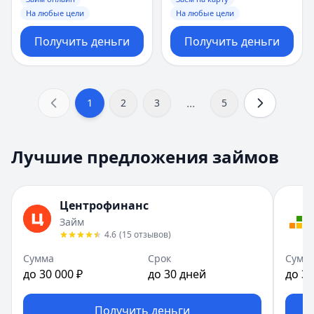
На любые цели
На любые цели
Получить деньги
Получить деньги
...
1
2
3
5
Лучшие предложения займов
Центрофинанс
Займ
4.6
(
15
отзывов
)
Сумма
Срок
Сумм
до 30 000 ₽
до 30 дней
до 30
Получить деньги