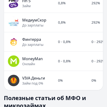
Fin 5
0,8%
292%
Займ
МедиумСкор
0,8%
292%
До зарплаты
Финтерра
0 - 0,8%
0 - 292%
До зарплаты
MoneyMan
0 - 0,8%
0 - 292%
Онлайн
VIVA Деньги
0%
0%
Займ под 0%
Полезные статьи об МФО и микрозаймах
Полезные статьи об МФО и
Раздел:
МФО и микрозаймы
. Всего статей:
8
.
микрозаймах
Займ под расписку