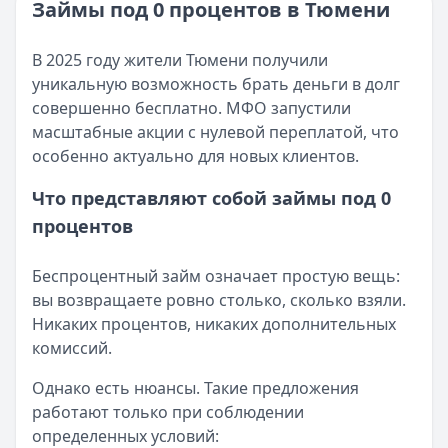
Категория:
МФО и микрозаймы
Займы под 0 процентов в Тюмени
Возврат переплаты в «Займере»: актуальная инструкци
Читать статью
Кратко:
Разбираем, как вернуть переплату или ошибочно
Все статьи
В 2025 году жители Тюмени получили
Опубликовано:
5 декабря 2025 г.
уникальную возможность брать деньги в долг
Категория:
МФО
совершенно бесплатно. МФО запустили
Читать новость
масштабные акции с нулевой переплатой, что
Срочный микрозайм 15 000 ₽ на карту: свежая подборка
особенно актуально для новых клиентов.
Кратко:
Нужны 15 000 рублей на карту прямо сегодня? 
Опубликовано:
5 декабря 2025 г.
Что представляют собой займы под 0
Категория:
МФО
процентов
Читать новость
Рекордный рост доли клиентов МФО с iPhone: что стоит
Беспроцентный займ означает простую вещь:
Кратко:
В III квартале 2025 года владельцы iPhone офо
вы возвращаете ровно столько, сколько взяли.
Опубликовано:
5 декабря 2025 г.
Никаких процентов, никаких дополнительных
Категория:
МФО
комиссий.
Читать новость
57 сервисов микрозаймов через Госуслуги: где быстрее
Однако есть нюансы. Такие предложения
Кратко:
Авторизация через Госуслуги ускоряет оформле
работают только при соблюдении
Опубликовано:
23 ноября 2025 г.
определенных условий:
Категория:
МФО