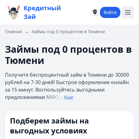
Кредитный
Войти
Города России
Города России
Зай
Популярные города
Популярные город
Москва
Москва
Главная
→
Займы под 0 процентов в Тюмени
Санкт-Петербург
Санкт-Петербург
Екатеринбург
Екатеринбург
Займы под 0 процентов в
Казань
Казань
Тюмени
А
А
Астрахань
Астрахань
Получите беспроцентный займ в Тюмени до 30000
Б
Б
рублей на 7-30 дней! Быстрое оформление онлайн
Барнаул
Барнаул
за 15 минут. Воспользуйтесь выгодными
Белгород
Белгород
предложениями
МФО д
Брянск
Брянск
Еще
В
В
Владивосток
Владивосток
Подберем займы на
Владимир
Владимир
Волгоград
Волгоград
выгодных условиях
Воронеж
Воронеж