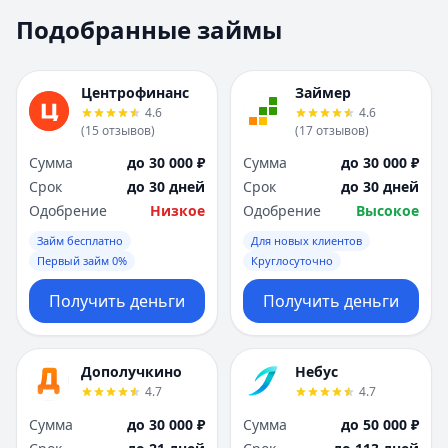
Москва
Москва
Подобранные займы
Н
Н
Набережные Челны
Набережные Челн
Нижний Новгород
Нижний Новгород
Центрофинанс
Займер
Новокузнецк
Новокузнецк
4.6
4.6
(
15
отзывов
)
(
17
отзывов
)
Новосибирск
Новосибирск
О
О
Сумма
до 30 000 ₽
Сумма
до 30 000 ₽
Омск
Омск
Срок
до 30 дней
Срок
до 30 дней
Оренбург
Оренбург
Одобрение
Низкое
Одобрение
Высокое
П
П
Займ бесплатно
Для новых клиентов
Пенза
Пенза
Первый займ 0%
Круглосуточно
Пермь
Пермь
Получить деньги
Получить деньги
Р
Р
Ростов-на-Дону
Ростов-на-Дону
Рязань
Рязань
Дополучкино
Небус
С
С
4.7
4.7
Самара
Самара
Сумма
до 30 000 ₽
Сумма
до 50 000 ₽
Санкт-Петербург
Санкт-Петербург