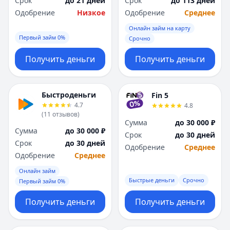
Срок
до 21 дней
Срок
до 113 дней
Саратов
Саратов
Одобрение
Низкое
Одобрение
Среднее
Севастополь
Севастополь
Сочи
Сочи
Онлайн займ на карту
Сургут
Сургут
Первый займ 0%
Срочно
Т
Т
Получить деньги
Получить деньги
Тверь
Тверь
Тольятти
Тольятти
Томск
Томск
Быстроденьги
Fin 5
Тула
Тула
4.7
4.8
Тюмень
Тюмень
(
11
отзывов
)
Сумма
до 30 000 ₽
У
У
Сумма
до 30 000 ₽
Срок
до 30 дней
Ульяновск
Ульяновск
Срок
до 30 дней
Одобрение
Среднее
Уфа
Уфа
Одобрение
Среднее
Х
Х
Онлайн займ
Хабаровск
Хабаровск
Быстрые деньги
Срочно
Первый займ 0%
Ч
Ч
Чебоксары
Чебоксары
Получить деньги
Получить деньги
Челябинск
Челябинск
Чита
Чита