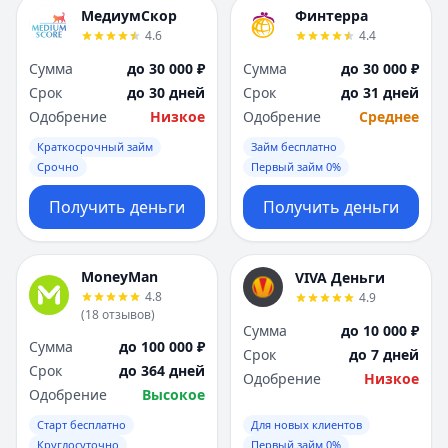
Я
Я
МедиумСкор
Финтерра
Ярославль
Ярославль
4.6
4.4
Вся Россия
Вся Россия
Сумма
до 30 000 ₽
Сумма
до 30 000 ₽
Срок
до 30 дней
Срок
до 31 дней
Одобрение
Низкое
Одобрение
Среднее
Краткосрочный займ
Займ бесплатно
Срочно
Первый займ 0%
Получить деньги
Получить деньги
MoneyMan
VIVA Деньги
4.8
4.9
(
18
отзывов
)
Сумма
до 10 000 ₽
Сумма
до 100 000 ₽
Срок
до 7 дней
Срок
до 364 дней
Одобрение
Низкое
Одобрение
Высокое
Старт бесплатно
Для новых клиентов
Круглосуточно
Первый займ 0%