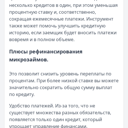
несколько кредитов в один, при этом уменьшая
Смс о «одобренном займе» от Bigmani Ru: как действов
процентную ставку и, соответственно,
Кратко:
Пришло СМС об одобрении займа от Bigmani Ru?
сокращая ежемесячные платежи. Инструмент
Опубликовано:
23 ноября 2025 г.
также может помочь улучшить кредитную
Категория:
МФО
историю, если заемщик будет вносить платежи
Читать новость
вовремя и в полном объеме.
Все новости
Плюсы рефинансирования
микрозаймов.
Это позволит снизить уровень переплаты по
процентам. При более низкой ставке вы можете
значительно сократить общую сумму выплат
по кредиту.
Удобство платежей. Из-за того, что не
существует множества разных обязательств,
появляется только один кредит, который
упрощает управление финансами.