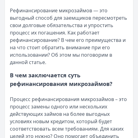
Читать статью
Кратко:
Разбираем, как вернуть переплату или ошибочно
Все статьи
Рефинансирование микрозаймов — это
Опубликовано:
5 декабря 2025 г.
выгодный способ для заемщиков пересмотреть
Категория:
МФО
свои долговые обязательства и упростить
Читать новость
процесс их погашения. Как работает
Срочный микрозайм 15 000 ₽ на карту: свежая подборка
рефинансирование? В чем его преимущества и
Кратко:
Нужны 15 000 рублей на карту прямо сегодня? 
на что стоит обратить внимание при его
Опубликовано:
5 декабря 2025 г.
использовании? Об этом мы поговорим в
Категория:
МФО
данной статье.
Читать новость
Рекордный рост доли клиентов МФО с iPhone: что стоит
В чем заключается суть
Кратко:
В III квартале 2025 года владельцы iPhone офо
рефинансирования микрозаймов?
Опубликовано:
5 декабря 2025 г.
Категория:
МФО
Процесс рефинансирования микрозаймов – это
Читать новость
процесс замены одного или нескольких
57 сервисов микрозаймов через Госуслуги: где быстрее
действующих займов на более выгодных
Кратко:
Авторизация через Госуслуги ускоряет оформле
условиях новым кредитом, который будет
Опубликовано:
23 ноября 2025 г.
соответствовать всем требованиям. Для каких
Категория:
МФО
целей это нужно? Оно помогает объединить
Читать новость