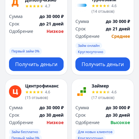
Я
Я
4.6
4.7
Ярославль
Ярославль
(
14
отзывов
)
Сумма
до 30 000 ₽
Вся Россия
Вся Россия
Сумма
до 30 000 ₽
Срок
до 21 дней
Срок
до 21 дней
Одобрение
Низкое
Одобрение
Среднее
Займ онлайн
Первый займ 0%
Круглосуточно
Получить деньги
Получить деньги
Центрофинанс
Займер
4.6
4.6
(
15
отзывов
)
(
17
отзывов
)
Сумма
до 30 000 ₽
Сумма
до 30 000 ₽
Срок
до 30 дней
Срок
до 30 дней
Одобрение
Низкое
Одобрение
Высокое
Займ бесплатно
Для новых клиентов
Первый займ 0%
Круглосуточно