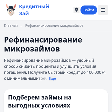
Кредитный
Войти
Города России
Города России
Зай
Популярные города
Популярные город
Москва
Москва
Главная
→
Рефинансирование микрозаймов
Санкт-Петербург
Санкт-Петербург
Екатеринбург
Екатеринбург
Рефинансирование
Казань
Казань
микрозаймов
А
А
Астрахань
Астрахань
Рефинансирование микрозаймов — удобный
Б
Б
способ снизить проценты и улучшить условия
Барнаул
Барнаул
погашения. Получите быстрый кредит до 100 000 ₽,
Белгород
Белгород
с минимальными
треб
Брянск
Брянск
Еще
В
В
Владивосток
Владивосток
Подберем займы на
Владимир
Владимир
Волгоград
Волгоград
выгодных условиях
Воронеж
Воронеж