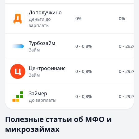
Дополучкино
0%
0%
Деньги до
зарплаты
Турбозайм
0 - 0,8%
0 - 292%
Займ
Центрофинанс
0 - 0,8%
0 - 292%
Займ
Займер
0 - 0,8%
0 - 292%
До зарплаты
Полезные статьи об МФО и микрозаймах
Полезные статьи об МФО и
Раздел:
МФО и микрозаймы
. Всего статей:
8
.
микрозаймах
Займ под расписку
Кратко:
Нужны деньги срочно? Рассмотрите займ под рас