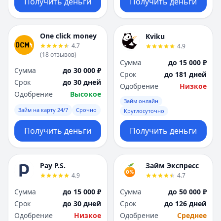
Получить деньги
Получить деньги
One click money
Kviku
4.7
4.9
(
18
отзывов
)
Сумма
до 15 000 ₽
Сумма
до 30 000 ₽
Срок
до 181 дней
Срок
до 30 дней
Одобрение
Низкое
Одобрение
Высокое
Займ онлайн
Займ на карту 24/7
Срочно
Круглосуточно
Получить деньги
Получить деньги
Pay P.S.
Займ Экспресс
4.9
4.7
Сумма
до 15 000 ₽
Сумма
до 50 000 ₽
Срок
до 30 дней
Срок
до 126 дней
Одобрение
Низкое
Одобрение
Среднее