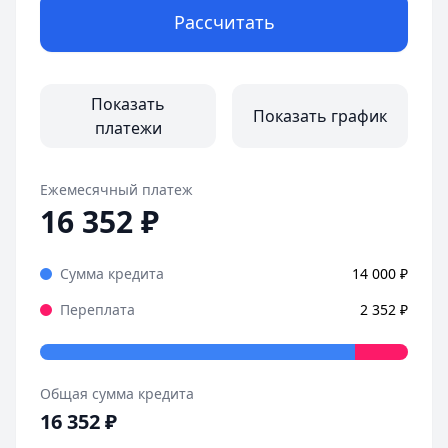
Рассчитать
Оформила займ в MoneyMan за пару минут, все прозрачн
Страницы отзывов:
Все отзывы
Показать
Показать график
платежи
Ежемесячный платеж
16 352
₽
Сумма кредита
14 000
₽
Переплата
2 352
₽
Общая сумма кредита
16 352
₽