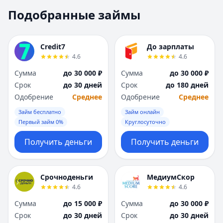
Москва
Москва
Подобранные займы
Н
Н
Набережные Челны
Набережные Челн
Нижний Новгород
Нижний Новгород
Credit7
До зарплаты
Новокузнецк
Новокузнецк
4.6
4.6
Новосибирск
Новосибирск
Сумма
до 30 000 ₽
Сумма
до 30 000 ₽
О
О
Срок
до 30 дней
Срок
до 180 дней
Омск
Омск
Одобрение
Среднее
Одобрение
Среднее
Оренбург
Оренбург
Займ бесплатно
Займ онлайн
П
П
Первый займ 0%
Круглосуточно
Пенза
Пенза
Пермь
Пермь
Получить деньги
Получить деньги
Р
Р
Ростов-на-Дону
Ростов-на-Дону
Рязань
Рязань
Срочноденьги
МедиумСкор
4.6
4.6
С
С
Самара
Самара
Сумма
до 15 000 ₽
Сумма
до 30 000 ₽
Санкт-Петербург
Санкт-Петербург
Срок
до 30 дней
Срок
до 30 дней