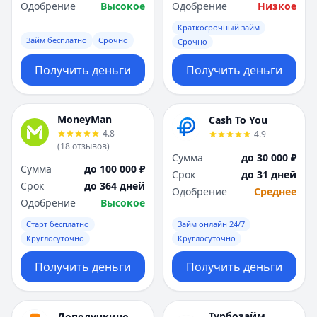
Саратов
Саратов
Одобрение
Высокое
Одобрение
Низкое
Севастополь
Севастополь
Краткосрочный займ
Сочи
Сочи
Займ бесплатно
Срочно
Срочно
Сургут
Сургут
Т
Т
Получить деньги
Получить деньги
Тверь
Тверь
Тольятти
Тольятти
MoneyMan
Томск
Томск
Cash To You
4.8
4.9
Тула
Тула
(
18
отзывов
)
Тюмень
Тюмень
Сумма
до 30 000 ₽
Сумма
до 100 000 ₽
У
У
Срок
до 31 дней
Срок
до 364 дней
Ульяновск
Ульяновск
Одобрение
Среднее
Одобрение
Высокое
Уфа
Уфа
Х
Х
Старт бесплатно
Займ онлайн 24/7
Хабаровск
Хабаровск
Круглосуточно
Круглосуточно
Ч
Ч
Получить деньги
Получить деньги
Чебоксары
Чебоксары
Челябинск
Челябинск
Чита
Чита
Турбозайм
Дополучкино