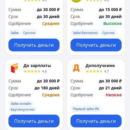
Я
Я
Сумма
до 30 000 ₽
Сумма
до 15 000 ₽
Ярославль
Ярославль
Срок
до 30 дней
Срок
до 30 дней
Вся Россия
Вся Россия
Одобрение
Среднее
Одобрение
Высокое
Займ
Срочно
Займ бесплатно
Срочно
Получить деньги
Получить деньги
До зарплаты
Дополучкино
4.6
4.7
Сумма
до 30 000 ₽
Сумма
до 30 000 ₽
Срок
до 180 дней
Срок
до 21 дней
Одобрение
Среднее
Одобрение
Низкое
Займ онлайн
Первый займ 0%
Круглосуточно
Получить деньги
Получить деньги