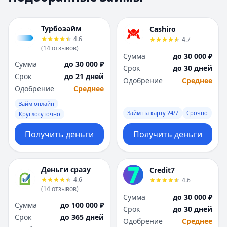
Москва
Москва
Н
Н
Турбозайм
Cashiro
Набережные Челны
Набережные Челн
4.6
4.7
Нижний Новгород
Нижний Новгород
(
14
отзывов
)
Сумма
до 30 000 ₽
Новокузнецк
Новокузнецк
Сумма
до 30 000 ₽
Срок
до 30 дней
Новосибирск
Новосибирск
Срок
до 21 дней
Одобрение
Среднее
О
О
Одобрение
Среднее
Омск
Омск
Займ онлайн
Оренбург
Оренбург
Займ на карту 24/7
Срочно
Круглосуточно
П
П
Пенза
Пенза
Получить деньги
Получить деньги
Пермь
Пермь
Р
Р
Ростов-на-Дону
Ростов-на-Дону
Деньги сразу
Credit7
Рязань
Рязань
4.6
4.6
(
14
отзывов
)
С
С
Сумма
до 30 000 ₽
Самара
Самара
Сумма
до 100 000 ₽
Срок
до 30 дней
Санкт-Петербург
Санкт-Петербург
Срок
до 365 дней
Одобрение
Среднее