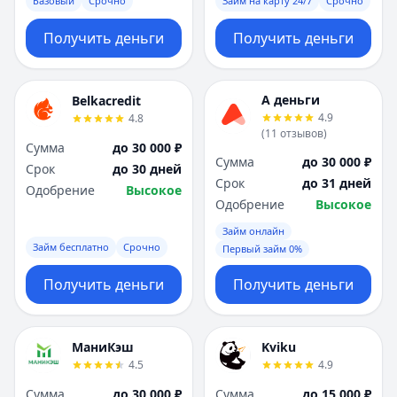
Базовый
Срочно
Займ на карту 24/7
Срочно
Получить деньги
Получить деньги
А деньги
Belkacredit
4.9
4.8
(
11
отзывов
)
Сумма
до 30 000 ₽
Сумма
до 30 000 ₽
Срок
до 30 дней
Срок
до 31 дней
Одобрение
Высокое
Одобрение
Высокое
Займ онлайн
Займ бесплатно
Срочно
Первый займ 0%
Получить деньги
Получить деньги
МаниКэш
Kviku
4.5
4.9
Сумма
до 30 000 ₽
Сумма
до 15 000 ₽