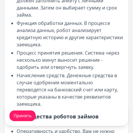
должен заполнить анкету с личными
данными. Затем он выбирает сумму и срок
займа.
Функция обработки данных. В процессе
анализа данных, робот анализирует
кредитную историю и другие характеристики
заемщика.
Процесс принятия решения. Система через
несколько минут выносит решение -
одобрить или отвергнуть заявку.
Начисление средств. Денежные средства в
случае одобрения моментально
переводятся на банковский счет или карту,
которые указаны в качестве реквизитов
заемщика.
Мы обрабатываем ваши
cookie-файлы
.
Преимущества роботов займов
Принять
Оперативность и удобство. Вам не нужно