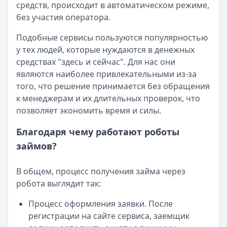
средств, происходит в автоматическом режиме,
Кратко:
Пришло СМС об одобрении займа от Bigmani Ru?
без участия оператора.
Опубликовано:
23 ноября 2025 г.
Категория:
МФО
Подобные сервисы пользуются популярностью
Читать новость
у тех людей, которые нуждаются в денежных
Все новости
средствах "здесь и сейчас". Для нас они
являются наиболее привлекательными из-за
того, что решение принимается без обращения
к менеджерам и их длительных проверок, что
позволяет экономить время и силы.
Благодаря чему работают роботы
займов?
В общем, процесс получения займа через
робота выглядит так:
Процесс оформления заявки. После
регистрации на сайте сервиса, заемщик