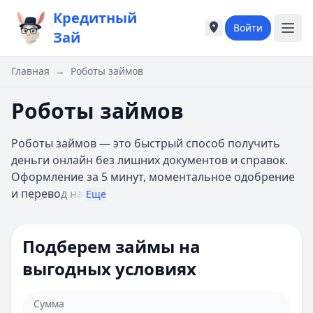
Кредитный
Войти
Города России
Города России
Зай
Популярные города
Популярные город
Москва
Москва
Главная
→
Роботы займов
Санкт-Петербург
Санкт-Петербург
Екатеринбург
Екатеринбург
Роботы займов
Казань
Казань
А
А
Роботы займов — это быстрый способ получить
Астрахань
Астрахань
деньги онлайн без лишних документов и справок.
Б
Б
Оформление за 5 минут, моментальное одобрение
Барнаул
Барнаул
и перево
д на
Еще
Белгород
Белгород
Брянск
Брянск
В
В
Подберем займы на
Владивосток
Владивосток
выгодных условиях
Владимир
Владимир
Волгоград
Волгоград
Воронеж
Воронеж
Сумма