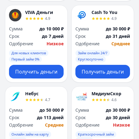
VIVA Деньги
Cash To You
4.9
4.9
Сумма
до 10 000 ₽
Сумма
до 30 000 ₽
Срок
до 7 дней
Срок
до 31 дней
Одобрение
Низкое
Одобрение
Среднее
Для новых клиентов
Займ онлайн 24/7
Первый займ 0%
Круглосуточно
Получить деньги
Получить деньги
Небус
МедиумСкор
4.7
4.6
Сумма
до 50 000 ₽
Сумма
до 30 000 ₽
Срок
до 113 дней
Срок
до 30 дней
Одобрение
Среднее
Одобрение
Низкое
Онлайн займ на карту
Краткосрочный займ