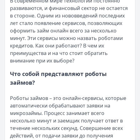
В современном мире технологии постоянно
Опубликовано:
5 декабря 2025 г.
развиваются, и финансовый сектор не остается
Категория:
МФО
в стороне. Одним из нововведений последних
Читать новость
лет стало появление сервисов, позволяющих
Срочный микрозайм 15 000 ₽ на карту: свежая подборка
оформить займ онлайн всего за несколько
Кратко:
Нужны 15 000 рублей на карту прямо сегодня? 
минут. Эти сервисы можно назвать роботами
Опубликовано:
5 декабря 2025 г.
кредитов. Как они работают? В чем их
Категория:
МФО
преимущества и на что стоит обратить
Читать новость
внимание при их выборе?
Рекордный рост доли клиентов МФО с iPhone: что стоит
Кратко:
В III квартале 2025 года владельцы iPhone офо
Что собой представляют роботы
Опубликовано:
5 декабря 2025 г.
займов?
Категория:
МФО
Читать новость
Роботы займов – это онлайн-сервисы, которые
57 сервисов микрозаймов через Госуслуги: где быстрее
автоматически обрабатывают заявки на
Кратко:
Авторизация через Госуслуги ускоряет оформле
микрозаймы. Процесс занимает всего
Опубликовано:
23 ноября 2025 г.
несколько минут и заемщик получает ответ в
Категория:
МФО
течение нескольких секунд. Совершение всех
Читать новость
действий, от подачи заявки до получения
Смс о «одобренном займе» от Bigmani Ru: как действов