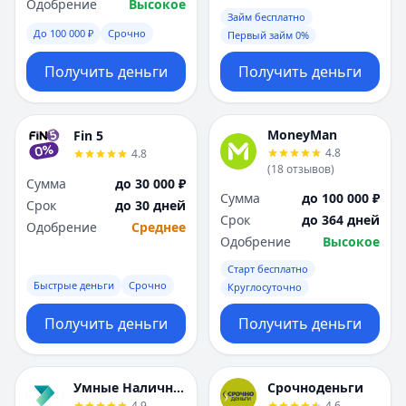
Саратов
Саратов
Одобрение
Высокое
Займ бесплатно
Севастополь
Севастополь
До 100 000 ₽
Срочно
Первый займ 0%
Сочи
Сочи
Сургут
Сургут
Получить деньги
Получить деньги
Т
Т
Тверь
Тверь
Тольятти
Тольятти
MoneyMan
Fin 5
Томск
Томск
4.8
4.8
(
18
отзывов
)
Тула
Тула
Сумма
до 30 000 ₽
Тюмень
Тюмень
Сумма
до 100 000 ₽
Срок
до 30 дней
У
У
Срок
до 364 дней
Одобрение
Среднее
Ульяновск
Ульяновск
Одобрение
Высокое
Уфа
Уфа
Старт бесплатно
Х
Х
Быстрые деньги
Срочно
Круглосуточно
Хабаровск
Хабаровск
Получить деньги
Получить деньги
Ч
Ч
Чебоксары
Чебоксары
Челябинск
Челябинск
Умные Наличные
Срочноденьги
Чита
Чита
4.9
4.6