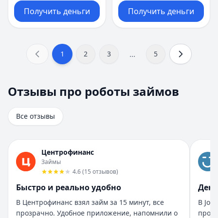
Получить деньги
Получить деньги
...
1
2
3
5
Отзывы про роботы займов
Отзывы про роботы займов
Всего отзывов на странице:
8
.
Быстро получил и доволен
Все отзывы
Рейтинг:
5
Организация:
Турбозайм
Город:
Екатеринбург
Центрофинанс
Дата:
28 октября 2025 г.
Займы
Взял займ в Турбозайм впервые. Одобрили быстро, день
4.6
(
15
отзывов
)
Помогли быстро и без нервов
Быстро и реально удобно
День
Рейтинг:
5
Организация:
Бюджет
В Центрофинанс взял займ за 15 минут, все
В Joy
Город:
Санкт-Петербург
прозрачно. Удобное приложение, напомнили о
прост