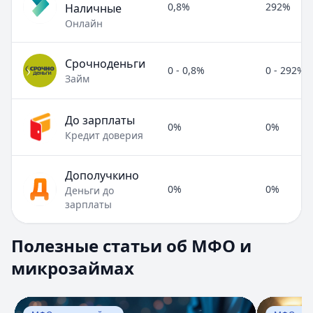
0,8%
292%
Наличные
Онлайн
Срочноденьги
0 - 0,8%
0 - 292%
Займ
До зарплаты
0%
0%
Кредит доверия
Дополучкино
0%
0%
Деньги до
зарплаты
Полезные статьи об МФО и микрозаймах
Полезные статьи об МФО и
Раздел:
МФО и микрозаймы
. Всего статей:
8
.
микрозаймах
Займ под расписку
Кратко:
Нужны деньги срочно? Рассмотрите займ под рас
Опубликовано:
17 ноября 2025 г.
Перейти к статье:
Займ под расписку
Перейти к