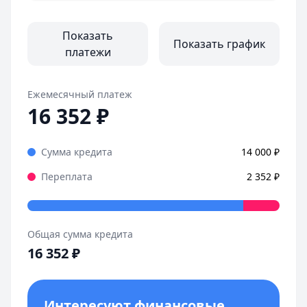
Оформила займ в MoneyMan за пару минут, все прозрачн
Страницы отзывов:
Все отзывы
Показать
Показать график
платежи
Ежемесячный платеж
16 352
₽
Сумма кредита
14 000
₽
Переплата
2 352
₽
Общая сумма кредита
16 352
₽
Интересуют финансовые