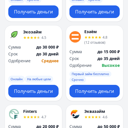
Получить деньги
Получить деньги
Езаём
Экозайм
4.8
4.5
(
12
отзывов
)
Сумма
до 30 000 ₽
Сумма
до 15 000 ₽
Срок
до 30 дней
Срок
до 35 дней
Одобрение
Среднее
Одобрение
Высокое
Первый займ бесплатно
Онлайн
На любые цели
Срочно
Получить деньги
Получить деньги
Finters
Эквазайм
4.7
4.6
Сумма
до 20 000 ₽
Сумма
до 50 000 ₽