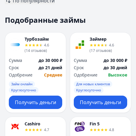
По популярности
Москва
Москва
Н
Н
Подобранные займы
Набережные Челны
Набережные Челн
Нижний Новгород
Нижний Новгород
Новокузнецк
Новокузнецк
Турбозайм
Займер
Новосибирск
Новосибирск
4.6
4.6
О
О
(
14
отзывов
)
(
17
отзывов
)
Омск
Омск
Сумма
до 30 000 ₽
Сумма
до 30 000 ₽
Оренбург
Оренбург
Срок
до 21 дней
Срок
до 30 дней
П
П
Одобрение
Среднее
Одобрение
Высокое
Пенза
Пенза
Займ онлайн
Для новых клиентов
Пермь
Пермь
Круглосуточно
Круглосуточно
Р
Р
Ростов-на-Дону
Ростов-на-Дону
Получить деньги
Получить деньги
Рязань
Рязань
С
С
Самара
Самара
Cashiro
Fin 5
Санкт-Петербург
Санкт-Петербург
4.7
4.8