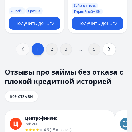
Займ для всех
Онлайн
Срочно
Первый займ 0%
Получить деньги
Получить деньги
...
1
2
3
5
Отзывы про займы без отказа с плохой кредитной исто
Отзывы про займы без отказа с
Всего отзывов на странице:
8
.
плохой кредитной историей
Быстро получил и доволен
Рейтинг:
5
Организация:
Турбозайм
Все отзывы
Город:
Екатеринбург
Дата:
28 октября 2025 г.
Взял займ в Турбозайм впервые. Одобрили быстро, день
Центрофинанс
Помогли быстро и без нервов
Займы
Рейтинг:
5
4.6
(
15
отзывов
)