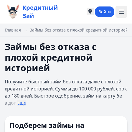
Кредитный
Войти
Города России
Города России
Зай
Популярные города
Популярные город
Москва
Москва
Главная
→
Займы без отказа с плохой кредитной историей
Санкт-Петербург
Санкт-Петербург
Екатеринбург
Екатеринбург
Займы без отказа с
Казань
Казань
плохой кредитной
А
А
Астрахань
Астрахань
историей
Б
Б
Барнаул
Барнаул
Получите быстрый займ без отказа даже с плохой
Белгород
Белгород
кредитной историей. Суммы до 100 000 рублей, срок
Брянск
Брянск
до 180 дней. Быстрое одобрение, займ на карту бе
В
В
з док
Еще
Владивосток
Владивосток
Владимир
Владимир
Волгоград
Волгоград
Подберем займы на
Воронеж
Воронеж