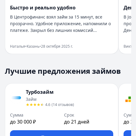
Организация:
Бюджет
Быстро и реально удобно
День
Город:
Санкт-Петербург
В Центрофинанс взял займ за 15 минут, все
В Joy
Дата:
28 октября 2025 г.
прозрачно. Удобное приложение, напомнили о
прост
Взяла займ в Бюджет срочно нужны были деньги. Оформи
платеже. Закрыл без лишних комиссий...
Деньг
Помогли в нужный момент
Рейтинг:
5
Наталья
•
Казань
•
28 октября 2025 г.
Викто
Организация:
Монеза
Город:
Санкт-Петербург
Дата:
28 октября 2025 г.
Лучшие предложения займов
Срочно понадобились деньги, Монеза выручила. Одобрен
Приятный опыт займа
Рейтинг:
5
Турбозайм
Организация:
Привет, сосед!
Займ
Город:
Екатеринбург
4.6
(
14
отзывов
)
Дата:
28 октября 2025 г.
В Привет, сосед! оформила займ за пару минут. Условия
Сумма
Срок
Сумм
до 30 000 ₽
до 21 дней
до 30
Быстро и реально удобно
Рейтинг:
4