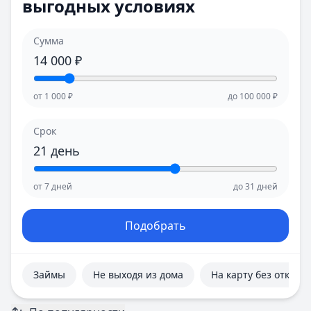
выгодных условиях
Е
Е
Екатеринбург
Екатеринбург
И
И
Сумма
Иваново
Иваново
14 000
₽
Ижевск
Ижевск
Иркутск
Иркутск
от
1 000
₽
до
100 000
₽
К
К
Казань
Казань
Срок
Калининград
Калининград
21
день
Кемерово
Кемерово
Киров
Киров
от
7
дней
до
31
дней
Краснодар
Краснодар
Красноярск
Красноярск
Курск
Курск
Подобрать
Л
Л
Липецк
Липецк
М
М
Займы
Не выходя из дома
На карту без отказа
Магнитогорск
Магнитогорск
Махачкала
Махачкала