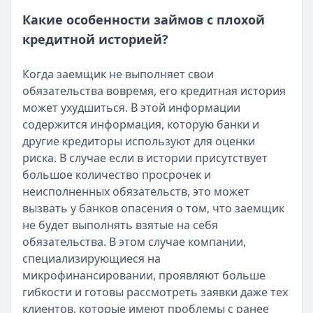
Опубликовано:
23 ноября 2025 г.
Какие особенности займов с плохой
Категория:
МФО
кредитной историей?
Читать новость
Смс о «одобренном займе» от Bigmani Ru: как действов
Кратко:
Пришло СМС об одобрении займа от Bigmani Ru?
Когда заемщик не выполняет свои
Опубликовано:
23 ноября 2025 г.
обязательства вовремя, его кредитная история
Категория:
МФО
может ухудшиться. В этой информации
Читать новость
содержится информация, которую банки и
Все новости
другие кредиторы используют для оценки
риска. В случае если в истории присутствует
большое количество просрочек и
неисполненных обязательств, это может
вызвать у банков опасения о том, что заемщик
не будет выполнять взятые на себя
обязательства. В этом случае компании,
специализирующиеся на
микрофинансировании, проявляют больше
гибкости и готовы рассмотреть заявки даже тех
клиентов, которые имеют проблемы с ранее