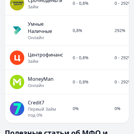
Срочноденьги
0 - 0,8%
0 - 292%
Займ
Умные
0,8%
292%
Наличные
Онлайн
Центрофинанс
0 - 0,8%
0 - 292%
Займ
MoneyMan
0 - 0,8%
0 - 292%
Онлайн
Credit7
0%
0%
Первый Займ
под 0%
Полезные статьи об МФО и микрозаймах
Полезные статьи об МФО и
Раздел:
МФО и микрозаймы
. Всего статей:
8
.