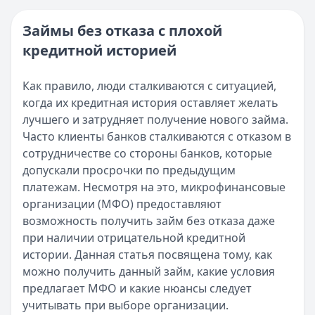
Категория:
МФО
Опубликовано:
16 ноября 2025 г.
Читать новость
Категория:
МФО и микрозаймы
Займы без отказа с плохой
Возврат переплаты в «Займере»: актуальная инструкци
Читать статью
кредитной историей
Кратко:
Разбираем, как вернуть переплату или ошибочно
Все статьи
Опубликовано:
5 декабря 2025 г.
Категория:
МФО
Как правило, люди сталкиваются с ситуацией,
Читать новость
когда их кредитная история оставляет желать
Срочный микрозайм 15 000 ₽ на карту: свежая подборка
лучшего и затрудняет получение нового займа.
Кратко:
Нужны 15 000 рублей на карту прямо сегодня? 
Часто клиенты банков сталкиваются с отказом в
Опубликовано:
5 декабря 2025 г.
сотрудничестве со стороны банков, которые
Категория:
МФО
допускали просрочки по предыдущим
Читать новость
платежам. Несмотря на это, микрофинансовые
Рекордный рост доли клиентов МФО с iPhone: что стоит
организации (МФО) предоставляют
Кратко:
В III квартале 2025 года владельцы iPhone офо
возможность получить займ без отказа даже
Опубликовано:
5 декабря 2025 г.
при наличии отрицательной кредитной
Категория:
МФО
истории. Данная статья посвящена тому, как
Читать новость
можно получить данный займ, какие условия
57 сервисов микрозаймов через Госуслуги: где быстрее
предлагает МФО и какие нюансы следует
Кратко:
Авторизация через Госуслуги ускоряет оформле
учитывать при выборе организации.