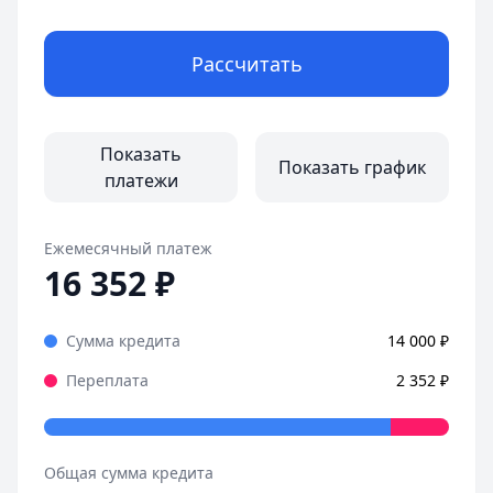
Город:
Санкт-Петербург
Дата:
28 октября 2025 г.
Рассчитать
Оформила займ в MoneyMan за пару минут, все прозрачн
Страницы отзывов:
Все отзывы
Показать
Показать график
платежи
Ежемесячный платеж
16 352
₽
Сумма кредита
14 000
₽
Переплата
2 352
₽
Общая сумма кредита