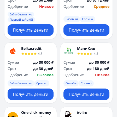
Срок
до 30 дней
Срок
до 371 дней
Одобрение
Низкое
Одобрение
Среднее
Займ бесплатно
Базовый
Срочно
Первый займ 0%
Получить деньги
Получить деньги
Belkacredit
МаниКэш
4.8
4.5
Сумма
до 30 000 ₽
Сумма
до 30 000 ₽
Срок
до 30 дней
Срок
до 180 дней
Одобрение
Высокое
Одобрение
Низкое
Займ бесплатно
Срочно
Онлайн
Срочно
Получить деньги
Получить деньги
One click money
Kviku