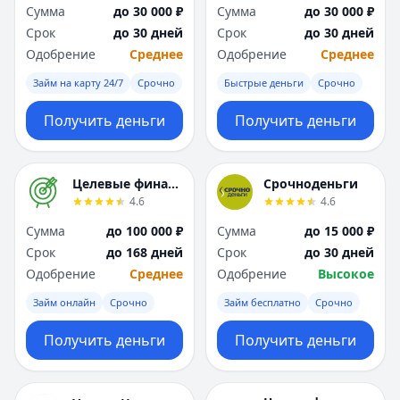
Саратов
Саратов
Сумма
до 30 000 ₽
Сумма
до 30 000 ₽
Севастополь
Севастополь
Срок
до 30 дней
Срок
до 30 дней
Сочи
Сочи
Одобрение
Среднее
Одобрение
Среднее
Сургут
Сургут
Займ на карту 24/7
Срочно
Быстрые деньги
Срочно
Т
Т
Тверь
Тверь
Получить деньги
Получить деньги
Тольятти
Тольятти
Томск
Томск
Тула
Тула
Целевые финансы
Срочноденьги
Тюмень
Тюмень
4.6
4.6
У
У
Сумма
до 100 000 ₽
Сумма
до 15 000 ₽
Ульяновск
Ульяновск
Срок
до 168 дней
Срок
до 30 дней
Уфа
Уфа
Одобрение
Среднее
Одобрение
Высокое
Х
Х
Хабаровск
Хабаровск
Займ онлайн
Срочно
Займ бесплатно
Срочно
Ч
Ч
Получить деньги
Получить деньги
Чебоксары
Чебоксары
Челябинск
Челябинск
Чита
Чита