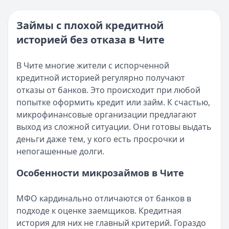
Категория:
МФО
Опубликовано:
16 ноября 2025 г.
Читать новость
Категория:
МФО и микрозаймы
Займы с плохой кредитной
Возврат переплаты в «Займере»: актуальная инструкци
Читать статью
историей без отказа в Чите
Кратко:
Разбираем, как вернуть переплату или ошибочно
Все статьи
Опубликовано:
5 декабря 2025 г.
Категория:
МФО
В Чите многие жители с испорченной
Читать новость
кредитной историей регулярно получают
Срочный микрозайм 15 000 ₽ на карту: свежая подборка
отказы от банков. Это происходит при любой
Кратко:
Нужны 15 000 рублей на карту прямо сегодня? 
попытке оформить кредит или займ. К счастью,
Опубликовано:
5 декабря 2025 г.
микрофинансовые организации предлагают
Категория:
МФО
выход из сложной ситуации. Они готовы выдать
Читать новость
деньги даже тем, у кого есть просрочки и
Рекордный рост доли клиентов МФО с iPhone: что стоит
непогашенные долги.
Кратко:
В III квартале 2025 года владельцы iPhone офо
Особенности микрозаймов в Чите
Опубликовано:
5 декабря 2025 г.
Категория:
МФО
МФО кардинально отличаются от банков в
Читать новость
подходе к оценке заемщиков. Кредитная
57 сервисов микрозаймов через Госуслуги: где быстрее
история для них не главный критерий. Гораздо
Кратко:
Авторизация через Госуслуги ускоряет оформле