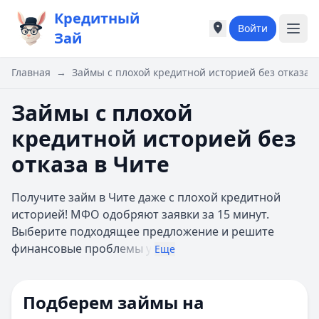
Кредитный
Войти
Города России
Города России
Зай
Популярные города
Популярные город
Москва
Москва
Главная
→
Займы с плохой кредитной историей без отказа в
Санкт-Петербург
Санкт-Петербург
Екатеринбург
Екатеринбург
Займы с плохой
Казань
Казань
кредитной историей без
А
А
Астрахань
Астрахань
отказа в Чите
Б
Б
Барнаул
Барнаул
Получите займ в Чите даже с плохой кредитной
Белгород
Белгород
историей! МФО одобряют заявки за 15 минут.
Брянск
Брянск
Выберите подходящее предложение и решите
В
В
финансовые пробл
емы у
Еще
Владивосток
Владивосток
Владимир
Владимир
Волгоград
Волгоград
Подберем займы на
Воронеж
Воронеж