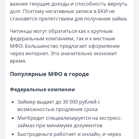
важнее текущие доходы и способность вернуть
Опубликовано:
23 ноября 2025 г.
долг. Поэтому негативные записи в БКИ не
Категория:
МФО
становятся препятствием для получения займа.
Читать новость
Смс о «одобренном займе» от Bigmani Ru: как действов
Читинцы могут обратиться как к крупным
Кратко:
Пришло СМС об одобрении займа от Bigmani Ru?
федеральным компаниям, так и к местным
Опубликовано:
23 ноября 2025 г.
МФО. Большинство предлагает оформление
Категория:
МФО
через интернет. Это значительно экономит
Читать новость
время.
Все новости
Популярные МФО в городе
Федеральные компании
Займер выдает до 30 000 рублей с
возможностью продления срока
МигКредит специализируется на экспресс-
займах при минимуме документов
Быстроденьги работает и онлайн, и через