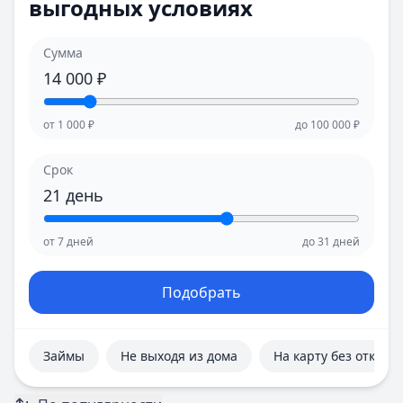
выгодных условиях
Е
Е
Екатеринбург
Екатеринбург
И
И
Сумма
Иваново
Иваново
14 000
₽
Ижевск
Ижевск
Иркутск
Иркутск
от
1 000
₽
до
100 000
₽
К
К
Казань
Казань
Срок
Калининград
Калининград
21
день
Кемерово
Кемерово
Киров
Киров
от
7
дней
до
31
дней
Краснодар
Краснодар
Красноярск
Красноярск
Курск
Курск
Подобрать
Л
Л
Липецк
Липецк
М
М
Займы
Не выходя из дома
На карту без отказа
Магнитогорск
Магнитогорск
Махачкала
Махачкала