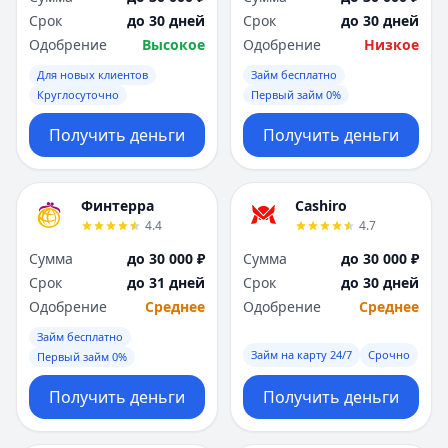
Саратов
Саратов
Срок
до 30 дней
Срок
до 30 дней
Севастополь
Севастополь
Одобрение
Высокое
Одобрение
Низкое
Сочи
Сочи
Сургут
Сургут
Для новых клиентов
Займ бесплатно
Круглосуточно
Первый займ 0%
Т
Т
Тверь
Тверь
Получить деньги
Получить деньги
Тольятти
Тольятти
Томск
Томск
Тула
Тула
Финтерра
Cashiro
Тюмень
Тюмень
4.4
4.7
У
У
Сумма
до 30 000 ₽
Сумма
до 30 000 ₽
Ульяновск
Ульяновск
Срок
до 31 дней
Срок
до 30 дней
Уфа
Уфа
Одобрение
Среднее
Одобрение
Среднее
Х
Х
Хабаровск
Хабаровск
Займ бесплатно
Займ на карту 24/7
Срочно
Первый займ 0%
Ч
Ч
Чебоксары
Чебоксары
Получить деньги
Получить деньги
Челябинск
Челябинск
Чита
Чита