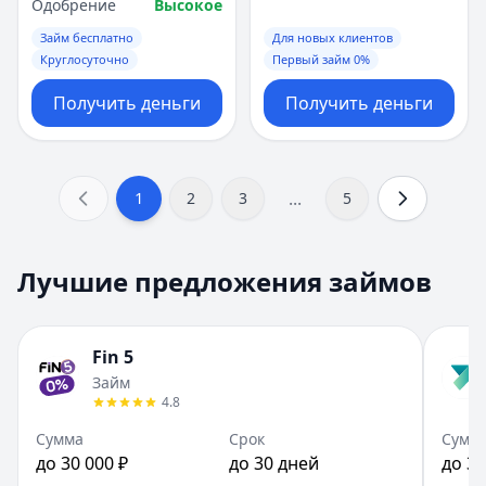
Одобрение
Высокое
Займ бесплатно
Для новых клиентов
Круглосуточно
Первый займ 0%
Получить деньги
Получить деньги
...
1
2
3
5
Лучшие предложения займов
Fin 5
Займ
4.8
Сумма
Срок
Сумм
до 30 000 ₽
до 30 дней
до 30