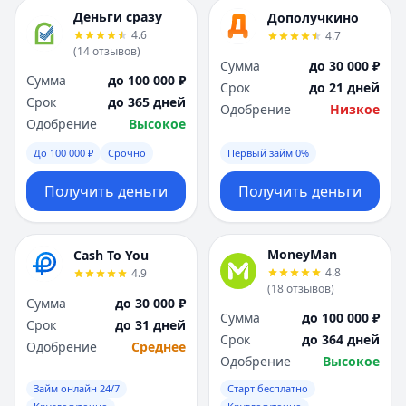
Я
Я
Деньги сразу
Дополучкино
Ярославль
Ярославль
4.6
4.7
Вся Россия
Вся Россия
(
14
отзывов
)
Сумма
до 30 000 ₽
Сумма
до 100 000 ₽
Срок
до 21 дней
Срок
до 365 дней
Одобрение
Низкое
Одобрение
Высокое
До 100 000 ₽
Срочно
Первый займ 0%
Получить деньги
Получить деньги
MoneyMan
Cash To You
4.8
4.9
(
18
отзывов
)
Сумма
до 30 000 ₽
Сумма
до 100 000 ₽
Срок
до 31 дней
Срок
до 364 дней
Одобрение
Среднее
Одобрение
Высокое
Займ онлайн 24/7
Старт бесплатно