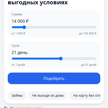
выгодных условиях
Е
Е
Екатеринбург
Екатеринбург
И
И
Сумма
Иваново
Иваново
14 000
₽
Ижевск
Ижевск
Иркутск
Иркутск
от
1 000
₽
до
100 000
₽
К
К
Казань
Казань
Срок
Калининград
Калининград
21
день
Кемерово
Кемерово
Киров
Киров
от
7
дней
до
31
дней
Краснодар
Краснодар
Красноярск
Красноярск
Курск
Курск
Подобрать
Л
Л
Липецк
Липецк
М
М
Займы
Не выходя из дома
На карту без отказа
Магнитогорск
Магнитогорск
Махачкала
Махачкала