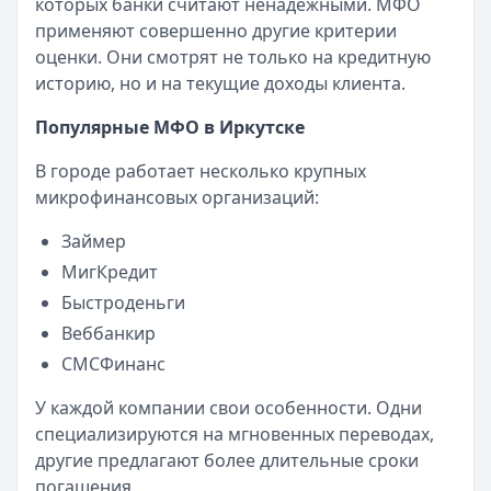
57 сервисов микрозаймов через Госуслуги: где быстрее
которых банки считают ненадежными. МФО
Кратко:
Авторизация через Госуслуги ускоряет оформле
применяют совершенно другие критерии
Опубликовано:
23 ноября 2025 г.
оценки. Они смотрят не только на кредитную
Категория:
МФО
историю, но и на текущие доходы клиента.
Читать новость
Популярные МФО в Иркутске
Смс о «одобренном займе» от Bigmani Ru: как действов
Кратко:
Пришло СМС об одобрении займа от Bigmani Ru?
В городе работает несколько крупных
Опубликовано:
23 ноября 2025 г.
микрофинансовых организаций:
Категория:
МФО
Читать новость
Займер
Все новости
МигКредит
Быстроденьги
Веббанкир
СМСФинанс
У каждой компании свои особенности. Одни
специализируются на мгновенных переводах,
другие предлагают более длительные сроки
погашения.