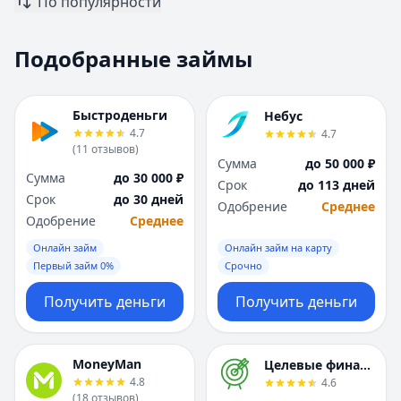
По популярности
Москва
Москва
Н
Н
Подобранные займы
Набережные Челны
Набережные Челн
Нижний Новгород
Нижний Новгород
Новокузнецк
Новокузнецк
Быстроденьги
Небус
Новосибирск
Новосибирск
4.7
4.7
О
О
(
11
отзывов
)
Сумма
до 50 000 ₽
Омск
Омск
Сумма
до 30 000 ₽
Срок
до 113 дней
Оренбург
Оренбург
Срок
до 30 дней
Одобрение
Среднее
П
П
Одобрение
Среднее
Пенза
Пенза
Онлайн займ
Онлайн займ на карту
Пермь
Пермь
Первый займ 0%
Срочно
Р
Р
Ростов-на-Дону
Ростов-на-Дону
Получить деньги
Получить деньги
Рязань
Рязань
С
С
Самара
Самара
MoneyMan
Целевые финансы
Санкт-Петербург
Санкт-Петербург
4.8
4.6
(
18
отзывов
)