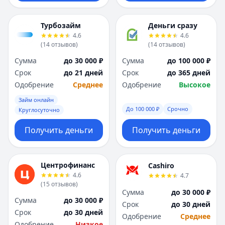
Я
Я
Ярославль
Ярославль
Турбозайм
Деньги сразу
Вся Россия
Вся Россия
4.6
4.6
(
14
отзывов
)
(
14
отзывов
)
Сумма
до 30 000 ₽
Сумма
до 100 000 ₽
Срок
до 21 дней
Срок
до 365 дней
Одобрение
Среднее
Одобрение
Высокое
Займ онлайн
До 100 000 ₽
Срочно
Круглосуточно
Получить деньги
Получить деньги
Центрофинанс
Cashiro
4.6
4.7
(
15
отзывов
)
Сумма
до 30 000 ₽
Сумма
до 30 000 ₽
Срок
до 30 дней
Срок
до 30 дней
Одобрение
Среднее
Одобрение
Низкое