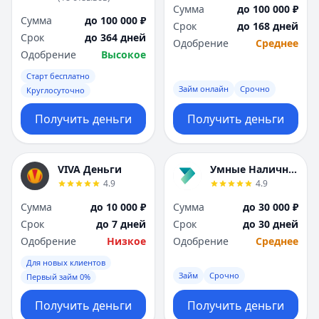
Саратов
Саратов
Сумма
до 100 000 ₽
Севастополь
Севастополь
Сумма
до 100 000 ₽
Срок
до 168 дней
Сочи
Сочи
Срок
до 364 дней
Одобрение
Среднее
Сургут
Сургут
Одобрение
Высокое
Т
Т
Старт бесплатно
Тверь
Тверь
Займ онлайн
Срочно
Круглосуточно
Тольятти
Тольятти
Получить деньги
Получить деньги
Томск
Томск
Тула
Тула
Тюмень
Тюмень
VIVA Деньги
Умные Наличные
У
У
4.9
4.9
Ульяновск
Ульяновск
Уфа
Уфа
Сумма
до 10 000 ₽
Сумма
до 30 000 ₽
Х
Х
Срок
до 7 дней
Срок
до 30 дней
Хабаровск
Хабаровск
Одобрение
Низкое
Одобрение
Среднее
Ч
Ч
Для новых клиентов
Чебоксары
Чебоксары
Займ
Срочно
Первый займ 0%
Челябинск
Челябинск
Получить деньги
Получить деньги
Чита
Чита