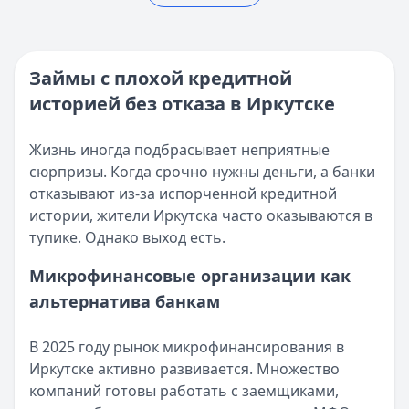
Реестр МФО ЦБ РФ - проверка МФО на официальном сай
Опубликовано:
5 декабря 2025 г.
Кратко:
Нужны деньги прямо сейчас? Получите онлайн-з
Категория:
МФО
Опубликовано:
16 ноября 2025 г.
Читать новость
Категория:
МФО и микрозаймы
Займы с плохой кредитной
Возврат переплаты в «Займере»: актуальная инструкци
Читать статью
историей без отказа в Иркутске
Кратко:
Разбираем, как вернуть переплату или ошибочно
Все статьи
Опубликовано:
5 декабря 2025 г.
Категория:
МФО
Жизнь иногда подбрасывает неприятные
Читать новость
сюрпризы. Когда срочно нужны деньги, а банки
Срочный микрозайм 15 000 ₽ на карту: свежая подборка
отказывают из-за испорченной кредитной
Кратко:
Нужны 15 000 рублей на карту прямо сегодня? 
истории, жители Иркутска часто оказываются в
Опубликовано:
5 декабря 2025 г.
тупике. Однако выход есть.
Категория:
МФО
Микрофинансовые организации как
Читать новость
альтернатива банкам
Рекордный рост доли клиентов МФО с iPhone: что стоит
Кратко:
В III квартале 2025 года владельцы iPhone офо
Опубликовано:
5 декабря 2025 г.
В 2025 году рынок микрофинансирования в
Категория:
МФО
Иркутске активно развивается. Множество
Читать новость
компаний готовы работать с заемщиками,