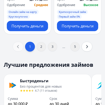
Одобрение
Среднее
Одобрение
Высокое
Онлайн займ на карту
Краткосрочный займ
Круглосуточно
Первый займ 0%
Получить деньги
Получить деньги
...
1
2
3
5
Лучшие предложения займов
Быстроденьги
Без процентов для новых
4.7
(
11
отзывов
)
Сумма
Срок
Сумм
до 30 000 ₽
до 30 дней
до 50