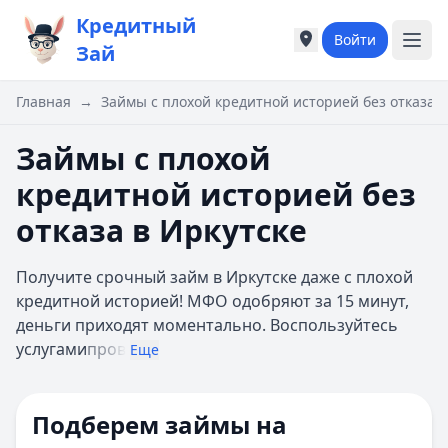
Кредитный
Войти
Города России
Города России
Зай
Популярные города
Популярные город
Москва
Москва
Главная
→
Займы с плохой кредитной историей без отказа в
Санкт-Петербург
Санкт-Петербург
Екатеринбург
Екатеринбург
Займы с плохой
Казань
Казань
кредитной историей без
А
А
Астрахань
Астрахань
отказа в Иркутске
Б
Б
Барнаул
Барнаул
Получите срочный займ в Иркутске даже с плохой
Белгород
Белгород
кредитной историей! МФО одобряют за 15 минут,
Брянск
Брянск
деньги приходят моментально. Воспользуйтесь
В
В
услугами
пров
Еще
Владивосток
Владивосток
Владимир
Владимир
Волгоград
Волгоград
Подберем займы на
Воронеж
Воронеж