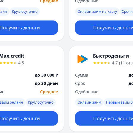
ие
Среднее
Одобрение
лайн
Круглосуточно
Онлайн займ на карту
Срочн
Получить деньги
Получить деньг
Max.credit
Быстроденьги
4.5
4.7
(
11
от
до 30 000 ₽
Сумма
до
до 30 дней
Срок
д
ие
Среднее
Одобрение
 займ онлайн
Круглосуточно
Онлайн займ
Первый займ 
Получить деньги
Получить деньг