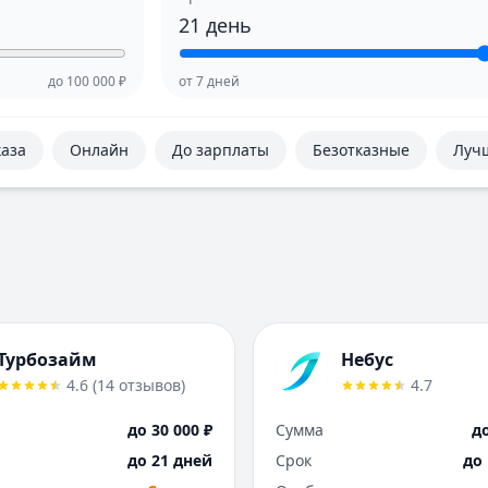
21
день
до
100 000
₽
от
7
дней
каза
Онлайн
До зарплаты
Безотказные
Луч
Турбозайм
Небус
4.6
(
14
отзывов
)
4.7
до 30 000 ₽
Сумма
до
до 21 дней
Срок
до