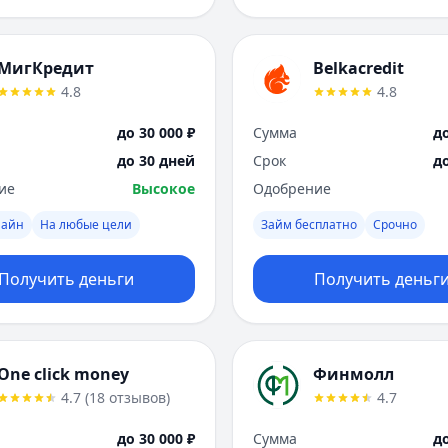
МигКредит
Belkacredit
4.8
4.8
до 30 000 ₽
Сумма
до
до 30 дней
Срок
д
ие
Высокое
Одобрение
лайн
На любые цели
Займ бесплатно
Срочно
Получить деньги
Получить деньг
One click money
Финмолл
4.7
(
18
отзывов
)
4.7
до 30 000 ₽
Сумма
до