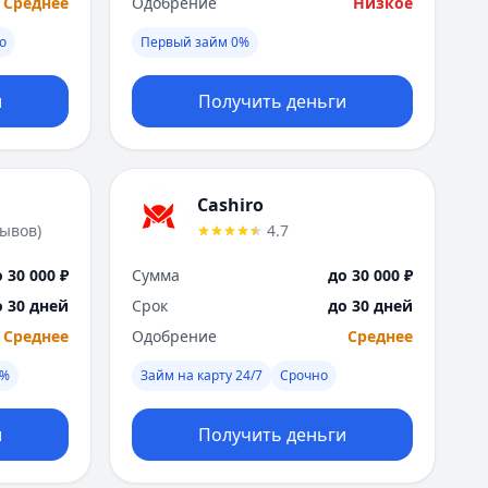
Среднее
Одобрение
Низкое
Москва
о
Первый займ 0%
Н
Набережные Челны
Нижний Новгород
и
Получить деньги
Новокузнецк
Новосибирск
О
Омск
Cashiro
Оренбург
зывов
)
4.7
П
 30 000 ₽
Сумма
до 30 000 ₽
Пенза
о 30 дней
Срок
до 30 дней
Пермь
Р
Среднее
Одобрение
Среднее
Ростов-на-Дону
0%
Займ на карту 24/7
Срочно
Рязань
С
и
Получить деньги
Самара
Санкт-Петербург