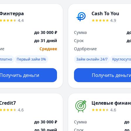
Финтерра
Cash To You
4.4
4.9
до 30 000 ₽
Сумма
до
до 31 дней
Срок
д
ие
Среднее
Одобрение
платно
Первый займ 0%
Займ онлайн 24/7
Круглосут
Получить деньги
Получить деньг
Credit7
Целевые фина
4.6
4.6
до 30 000 ₽
Сумма
до 
до 30 дней
Срок
до