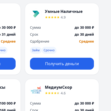
Саратов
Севастополь
Умные Наличные
Сочи
4.9
Сургут
Т
 30 000 ₽
Сумма
до 30 000 ₽
Тверь
о 31 дней
Срок
до 30 дней
Тольятти
Среднее
Одобрение
Среднее
Томск
Тула
очно
Займ
Срочно
Тюмень
У
и
Получить деньги
Ульяновск
Уфа
Х
Хабаровск
нсы
МедиумСкор
Ч
4.6
Чебоксары
Челябинск
100 000 ₽
Сумма
до 30 000 ₽
Чита
 168 дней
Срок
до 30 дней