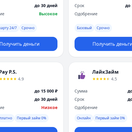
до 30 дней
Срок
до
ие
Высокое
Одобрение
карту 24/7
Срочно
Базовый
Срочно
Получить деньги
Получить деньг
Pay P.S.
ЛайкЗайм
4.9
4.5
до 15 000 ₽
Сумма
до
до 30 дней
Срок
д
ие
Низкое
Одобрение
платно
Первый займ 0%
Онлайн
Первый займ 0%