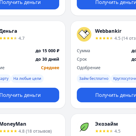
Получить деньги
Получить деньг
Деньга
Webbankir
4.7
4.5
(
14
от
до 15 000 ₽
Сумма
до
до 30 дней
Срок
д
ие
Среднее
Одобрение
карту
На любые цели
Займ бесплатно
Круглосуточ
Получить деньги
Получить деньг
MoneyMan
Экозайм
4.8
(
18
отзывов
)
4.5