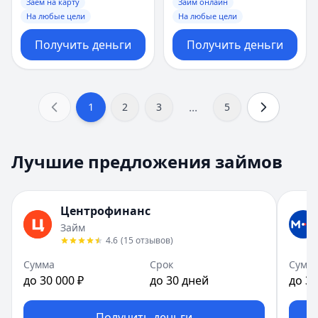
Заем на карту
Займ онлайн
На любые цели
На любые цели
Получить деньги
Получить деньги
...
1
2
3
5
Лучшие предложения займов
Центрофинанс
Займ
4.6
(
15
отзывов
)
Сумма
Срок
Сумм
до 30 000 ₽
до 30 дней
до 30
Получить деньги