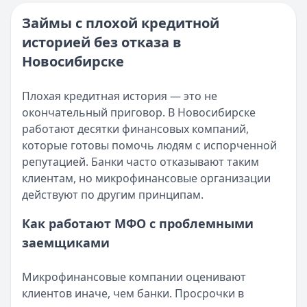
Опубликовано:
16 ноября 2025 г.
Читать новость
Категория:
МФО и микрозаймы
Займы с плохой кредитной
Возврат переплаты в «Займере»: актуальная инструкци
Читать статью
историей без отказа в
Кратко:
Разбираем, как вернуть переплату или ошибочно
Все статьи
Опубликовано:
Новосибирске
5 декабря 2025 г.
Категория:
МФО
Читать новость
Плохая кредитная история — это не
Срочный микрозайм 15 000 ₽ на карту: свежая подборка
окончательный приговор. В Новосибирске
Кратко:
Нужны 15 000 рублей на карту прямо сегодня? 
работают десятки финансовых компаний,
Опубликовано:
5 декабря 2025 г.
которые готовы помочь людям с испорченной
Категория:
МФО
репутацией. Банки часто отказывают таким
Читать новость
клиентам, но микрофинансовые организации
Рекордный рост доли клиентов МФО с iPhone: что стоит
действуют по другим принципам.
Кратко:
В III квартале 2025 года владельцы iPhone офо
Как работают МФО с проблемными
Опубликовано:
5 декабря 2025 г.
Категория:
МФО
заемщиками
Читать новость
57 сервисов микрозаймов через Госуслуги: где быстрее
Микрофинансовые компании оценивают
Кратко:
Авторизация через Госуслуги ускоряет оформле
клиентов иначе, чем банки. Просрочки в
Опубликовано:
23 ноября 2025 г.