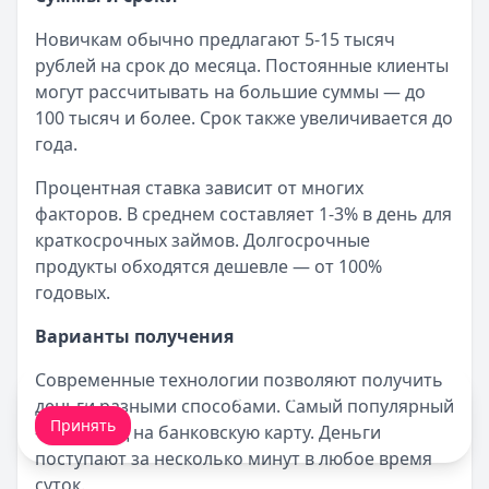
Новичкам обычно предлагают 5-15 тысяч
рублей на срок до месяца. Постоянные клиенты
могут рассчитывать на большие суммы — до
100 тысяч и более. Срок также увеличивается до
года.
Процентная ставка зависит от многих
факторов. В среднем составляет 1-3% в день для
краткосрочных займов. Долгосрочные
продукты обходятся дешевле — от 100%
годовых.
Варианты получения
Современные технологии позволяют получить
Мы обрабатываем ваши
cookie-файлы
.
деньги разными способами. Самый популярный
Принять
— перевод на банковскую карту. Деньги
поступают за несколько минут в любое время
суток.