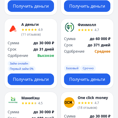
Получить деньги
Получить деньги
А деньги
Финмолл
4.9
4.7
(
11
отзывов
)
Сумма
до 60 000 ₽
Сумма
до 30 000 ₽
Срок
до 371 дней
Срок
до 31 дней
Одобрение
Среднее
Одобрение
Высокое
Займ онлайн
Базовый
Срочно
Первый займ 0%
Получить деньги
Получить деньги
One click money
МаниКэш
4.7
4.5
(
18
отзывов
)
Сумма
до 30 000 ₽
Сумма
до 30 000 ₽