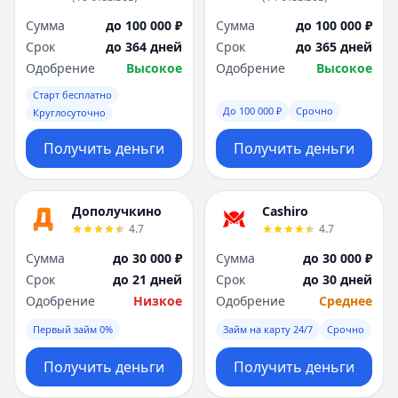
Саратов
Саратов
Севастополь
Севастополь
Сумма
до 100 000 ₽
Сумма
до 100 000 ₽
Сочи
Сочи
Срок
до 364 дней
Срок
до 365 дней
Сургут
Сургут
Одобрение
Высокое
Одобрение
Высокое
Т
Т
Старт бесплатно
Тверь
Тверь
До 100 000 ₽
Срочно
Круглосуточно
Тольятти
Тольятти
Получить деньги
Получить деньги
Томск
Томск
Тула
Тула
Тюмень
Тюмень
Дополучкино
Cashiro
У
У
4.7
4.7
Ульяновск
Ульяновск
Уфа
Уфа
Сумма
до 30 000 ₽
Сумма
до 30 000 ₽
Х
Х
Срок
до 21 дней
Срок
до 30 дней
Хабаровск
Хабаровск
Одобрение
Низкое
Одобрение
Среднее
Ч
Ч
Первый займ 0%
Займ на карту 24/7
Срочно
Чебоксары
Чебоксары
Челябинск
Челябинск
Получить деньги
Получить деньги
Чита
Чита