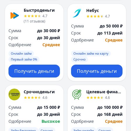
Я
Я
Ярославль
Ярославль
Быстроденьги
Небус
4.7
4.7
Вся Россия
Вся Россия
(
11
отзывов
)
Сумма
до 50 000 ₽
Сумма
до 30 000 ₽
Срок
до 113 дней
Срок
до 30 дней
Одобрение
Среднее
Одобрение
Среднее
Онлайн займ
Онлайн займ на карту
Первый займ 0%
Срочно
Получить деньги
Получить деньги
Срочноденьги
Целевые финансы
4.6
4.6
Сумма
до 15 000 ₽
Сумма
до 100 000 ₽
Срок
до 30 дней
Срок
до 168 дней
Одобрение
Высокое
Одобрение
Среднее
Займ бесплатно
Срочно
Займ онлайн
Срочно