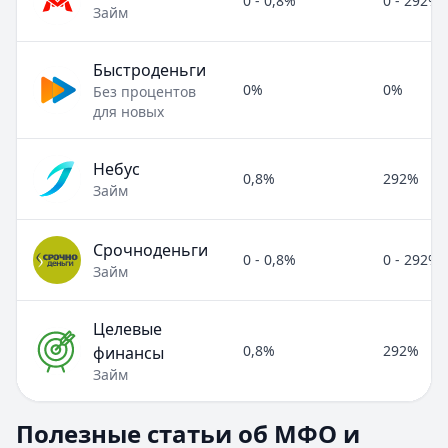
0 - 0,8%
0 - 292%
Займ
Быстроденьги
0%
0%
Без процентов
для новых
Небус
0,8%
292%
Займ
Срочноденьги
0 - 0,8%
0 - 292%
Займ
Целевые
0,8%
292%
финансы
Займ
Полезные статьи об МФО и микрозаймах
Полезные статьи об МФО и
Раздел:
МФО и микрозаймы
. Всего статей:
8
.