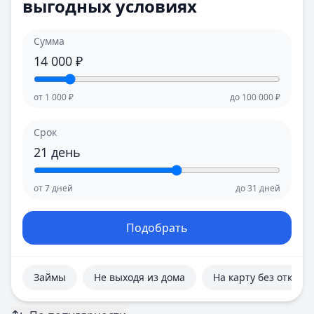
выгодных условиях
Е
Е
Екатеринбург
Екатеринбург
И
И
Сумма
Иваново
Иваново
14 000
₽
Ижевск
Ижевск
Иркутск
Иркутск
от
1 000
₽
до
100 000
₽
К
К
Казань
Казань
Срок
Калининград
Калининград
21
день
Кемерово
Кемерово
Киров
Киров
от
7
дней
до
31
дней
Краснодар
Краснодар
Красноярск
Красноярск
Курск
Курск
Подобрать
Л
Л
Липецк
Липецк
М
М
Займы
Не выходя из дома
На карту без отказа
Магнитогорск
Магнитогорск
Махачкала
Махачкала