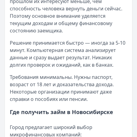
прошлом их интересуют меньше, чем
Категория:
МФО
способность человека вернуть деньги сейчас.
Читать новость
Поэтому основное внимание уделяется
Смс о «одобренном займе» от Bigmani Ru: как действов
текущим доходам и общему финансовому
Кратко:
Пришло СМС об одобрении займа от Bigmani Ru?
состоянию заемщика.
Опубликовано:
23 ноября 2025 г.
Решение принимается быстро — иногда за 5-10
Категория:
МФО
минут. Компьютерная система анализирует
Читать новость
данные и сразу выдает результат. Никаких
Все новости
долгих проверок и ожиданий, как в банках.
Требования минимальны. Нужны паспорт,
возраст от 18 лет и доказательства дохода.
Некоторые организации принимают даже
справки о пособиях или пенсии.
Где получить займ в Новосибирске
Город предлагает широкий выбор
микрофинансовых компаний: