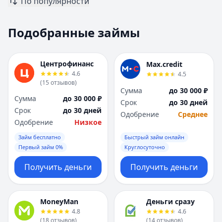
По популярности
Москва
Москва
Н
Н
Подобранные займы
Набережные Челны
Набережные Челн
Нижний Новгород
Нижний Новгород
Новокузнецк
Новокузнецк
Центрофинанс
Max.credit
Новосибирск
Новосибирск
4.6
4.5
О
О
(
15
отзывов
)
Сумма
до 30 000 ₽
Омск
Омск
Сумма
до 30 000 ₽
Срок
до 30 дней
Оренбург
Оренбург
Срок
до 30 дней
Одобрение
Среднее
П
П
Одобрение
Низкое
Пенза
Пенза
Займ бесплатно
Быстрый займ онлайн
Пермь
Пермь
Первый займ 0%
Круглосуточно
Р
Р
Ростов-на-Дону
Ростов-на-Дону
Получить деньги
Получить деньги
Рязань
Рязань
С
С
Самара
Самара
MoneyMan
Деньги сразу
Санкт-Петербург
Санкт-Петербург
4.8
4.6
(
18
отзывов
)
(
14
отзывов
)