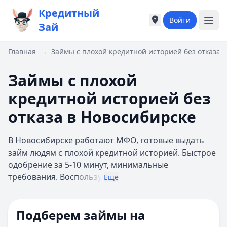
Кредитный
Войти
Города России
Города России
Зай
Популярные города
Популярные город
Москва
Москва
Главная
→
Займы с плохой кредитной историей без отказа 
Санкт-Петербург
Санкт-Петербург
Екатеринбург
Екатеринбург
Займы с плохой
Казань
Казань
кредитной историей без
А
А
Астрахань
Астрахань
отказа в Новосибирске
Б
Б
Барнаул
Барнаул
В Новосибирске работают МФО, готовые выдать
Белгород
Белгород
займ людям с плохой кредитной историей. Быстрое
Брянск
Брянск
одобрение за 5-10 минут, минимальные
В
В
требования. Восп
ользу
Еще
Владивосток
Владивосток
Владимир
Владимир
Волгоград
Волгоград
Подберем займы на
Воронеж
Воронеж