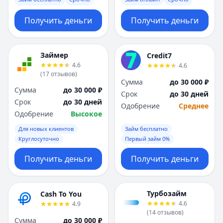
Получить деньги
Получить деньги
Займер
Credit7
4.6
4.6
(
17
отзывов
)
Сумма
до 30 000 ₽
Сумма
до 30 000 ₽
Срок
до 30 дней
Срок
до 30 дней
Одобрение
Среднее
Одобрение
Высокое
Для новых клиентов
Займ бесплатно
Круглосуточно
Первый займ 0%
Получить деньги
Получить деньги
Турбозайм
Cash To You
4.6
4.9
(
14
отзывов
)
Сумма
до 30 000 ₽