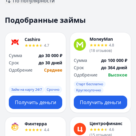
По популярности
Москва
Москва
Н
Н
Подобранные займы
Набережные Челны
Набережные Челн
Нижний Новгород
Нижний Новгород
Новокузнецк
Новокузнецк
MoneyMan
Cashiro
Новосибирск
Новосибирск
4.8
4.7
О
О
(
18
отзывов
)
Сумма
до 30 000 ₽
Омск
Омск
Сумма
до 100 000 ₽
Срок
до 30 дней
Оренбург
Оренбург
Срок
до 364 дней
Одобрение
Среднее
П
П
Одобрение
Высокое
Пенза
Пенза
Старт бесплатно
Пермь
Пермь
Займ на карту 24/7
Срочно
Круглосуточно
Р
Р
Ростов-на-Дону
Ростов-на-Дону
Получить деньги
Получить деньги
Рязань
Рязань
С
С
Самара
Самара
Центрофинанс
Финтерра
Санкт-Петербург
Санкт-Петербург
4.6
4.4
(
15
отзывов
)