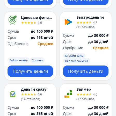
Я
Я
Ярославль
Ярославль
Вся Россия
Вся Россия
Быстроденьги
Целевые финансы
4.7
4.6
(
11
отзывов
)
Сумма
до 100 000 ₽
Сумма
до 30 000 ₽
Срок
до 168 дней
Срок
до 30 дней
Одобрение
Среднее
Одобрение
Среднее
Онлайн займ
Займ онлайн
Срочно
Первый займ 0%
Получить деньги
Получить деньги
Деньги сразу
Займер
4.6
4.6
(
14
отзывов
)
(
17
отзывов
)
Сумма
до 100 000 ₽
Сумма
до 30 000 ₽
Срок
до 365 дней
Срок
до 30 дней