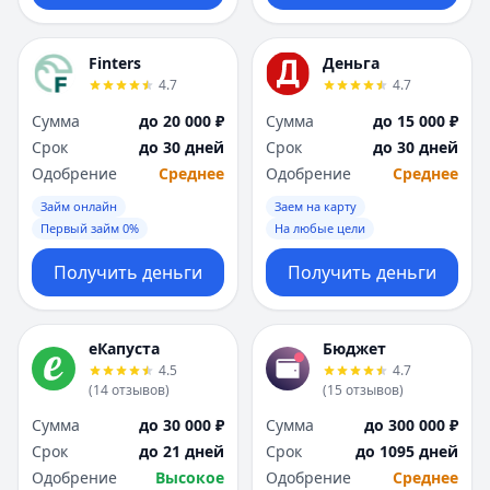
Finters
Деньга
4.7
4.7
Сумма
до 20 000 ₽
Сумма
до 15 000 ₽
Срок
до 30 дней
Срок
до 30 дней
Одобрение
Среднее
Одобрение
Среднее
Займ онлайн
Заем на карту
Первый займ 0%
На любые цели
Получить деньги
Получить деньги
еКапуста
Бюджет
4.5
4.7
(
14
отзывов
)
(
15
отзывов
)
Сумма
до 30 000 ₽
Сумма
до 300 000 ₽
Срок
до 21 дней
Срок
до 1095 дней
Одобрение
Высокое
Одобрение
Среднее