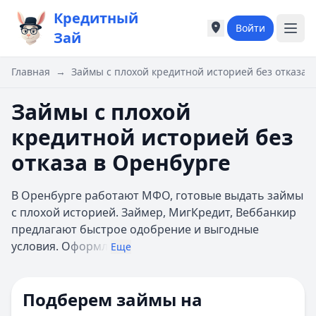
Кредитный
Войти
Города России
Города России
Зай
Популярные города
Популярные город
Москва
Москва
Главная
→
Займы с плохой кредитной историей без отказа 
Санкт-Петербург
Санкт-Петербург
Екатеринбург
Екатеринбург
Займы с плохой
Казань
Казань
кредитной историей без
А
А
Астрахань
Астрахань
отказа в Оренбурге
Б
Б
Барнаул
Барнаул
В Оренбурге работают МФО, готовые выдать займы
Белгород
Белгород
с плохой историей. Займер, МигКредит, Веббанкир
Брянск
Брянск
предлагают быстрое одобрение и выгодные
В
В
условия. О
формл
Еще
Владивосток
Владивосток
Владимир
Владимир
Волгоград
Волгоград
Подберем займы на
Воронеж
Воронеж