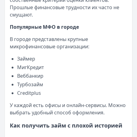
собственные критерии оценки клиентов.
Категория:
МФО
Прошлые финансовые трудности их часто не
Читать новость
смущают.
Смс о «одобренном займе» от Bigmani Ru: как действов
Популярные МФО в городе
Кратко:
Пришло СМС об одобрении займа от Bigmani Ru?
Опубликовано:
23 ноября 2025 г.
В городе представлены крупные
Категория:
МФО
микрофинансовые организации:
Читать новость
Все новости
Займер
МигКредит
Веббанкир
Турбозайм
Creditplus
У каждой есть офисы и онлайн-сервисы. Можно
выбрать удобный способ оформления.
Как получить займ с плохой историей