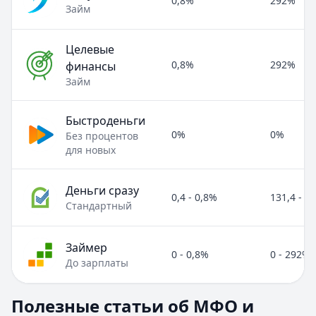
0,8%
292%
Займ
Целевые
0,8%
292%
финансы
Займ
Быстроденьги
0%
0%
Без процентов
для новых
Деньги сразу
0,4 - 0,8%
131,4 - 2
Стандартный
Займер
0 - 0,8%
0 - 292%
До зарплаты
Полезные статьи об МФО и микрозаймах
Полезные статьи об МФО и
Раздел:
МФО и микрозаймы
. Всего статей:
8
.