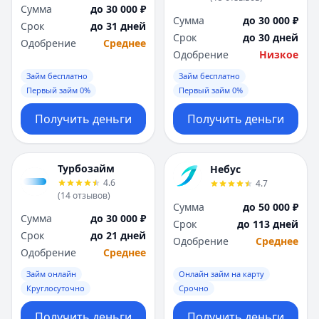
Саратов
Саратов
Сумма
до 30 000 ₽
Севастополь
Севастополь
Сумма
до 30 000 ₽
Срок
до 31 дней
Сочи
Сочи
Срок
до 30 дней
Одобрение
Среднее
Сургут
Сургут
Одобрение
Низкое
Т
Т
Займ бесплатно
Займ бесплатно
Тверь
Тверь
Первый займ 0%
Первый займ 0%
Тольятти
Тольятти
Получить деньги
Получить деньги
Томск
Томск
Тула
Тула
Тюмень
Тюмень
Турбозайм
Небус
У
У
4.6
4.7
Ульяновск
Ульяновск
(
14
отзывов
)
Уфа
Уфа
Сумма
до 50 000 ₽
Сумма
до 30 000 ₽
Х
Х
Срок
до 113 дней
Срок
до 21 дней
Хабаровск
Хабаровск
Одобрение
Среднее
Одобрение
Среднее
Ч
Ч
Чебоксары
Чебоксары
Займ онлайн
Онлайн займ на карту
Круглосуточно
Срочно
Челябинск
Челябинск
Чита
Чита
Получить деньги
Получить деньги