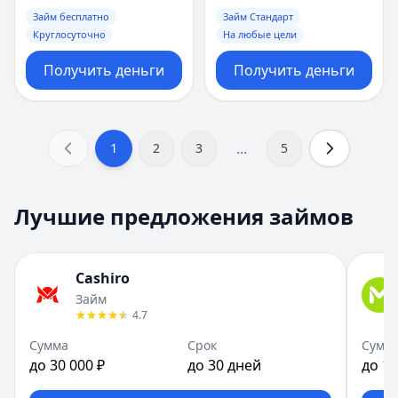
Займ бесплатно
Займ Стандарт
Круглосуточно
На любые цели
Получить деньги
Получить деньги
...
1
2
3
5
Лучшие предложения займов
Cashiro
Займ
4.7
Сумма
Срок
Сумм
до 30 000 ₽
до 30 дней
до 10