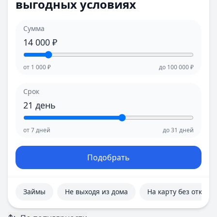
выгодных условиях
Е
Е
Екатеринбург
Екатеринбург
И
И
Сумма
Иваново
Иваново
14 000
₽
Ижевск
Ижевск
Иркутск
Иркутск
от
1 000
₽
до
100 000
₽
К
К
Казань
Казань
Срок
Калининград
Калининград
21
день
Кемерово
Кемерово
Киров
Киров
от
7
дней
до
31
дней
Краснодар
Краснодар
Красноярск
Красноярск
Курск
Курск
Подобрать
Л
Л
Липецк
Липецк
М
М
Займы
Не выходя из дома
На карту без отказа
Магнитогорск
Магнитогорск
Махачкала
Махачкала