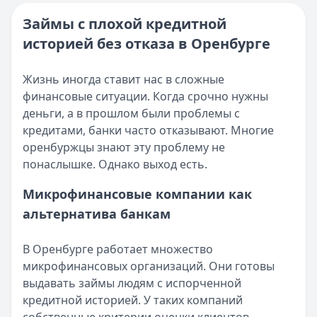
Опубликовано:
16 ноября 2025 г.
Читать новость
Категория:
МФО и микрозаймы
Займы с плохой кредитной
Возврат переплаты в «Займере»: актуальная инструкци
Читать статью
историей без отказа в Оренбурге
Кратко:
Разбираем, как вернуть переплату или ошибочно
Все статьи
Опубликовано:
5 декабря 2025 г.
Категория:
МФО
Жизнь иногда ставит нас в сложные
Читать новость
финансовые ситуации. Когда срочно нужны
Срочный микрозайм 15 000 ₽ на карту: свежая подборка
деньги, а в прошлом были проблемы с
Кратко:
Нужны 15 000 рублей на карту прямо сегодня? 
кредитами, банки часто отказывают. Многие
Опубликовано:
5 декабря 2025 г.
оренбуржцы знают эту проблему не
Категория:
МФО
понаслышке. Однако выход есть.
Читать новость
Микрофинансовые компании как
Рекордный рост доли клиентов МФО с iPhone: что стоит
альтернатива банкам
Кратко:
В III квартале 2025 года владельцы iPhone офо
Опубликовано:
5 декабря 2025 г.
Категория:
МФО
В Оренбурге работает множество
Читать новость
микрофинансовых организаций. Они готовы
57 сервисов микрозаймов через Госуслуги: где быстрее
выдавать займы людям с испорченной
Кратко:
Авторизация через Госуслуги ускоряет оформле
кредитной историей. У таких компаний
Опубликовано:
23 ноября 2025 г.