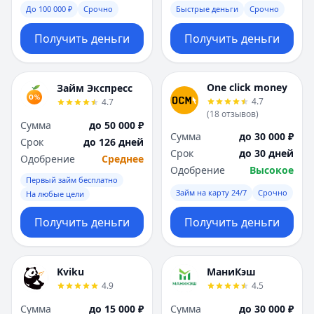
До 100 000 ₽
Срочно
Быстрые деньги
Срочно
Получить деньги
Получить деньги
One click money
Займ Экспресс
4.7
4.7
(
18
отзывов
)
Сумма
до 50 000 ₽
Сумма
до 30 000 ₽
Срок
до 126 дней
Срок
до 30 дней
Одобрение
Среднее
Одобрение
Высокое
Первый займ бесплатно
Займ на карту 24/7
Срочно
На любые цели
Получить деньги
Получить деньги
Kviku
МаниКэш
4.9
4.5
Сумма
до 15 000 ₽
Сумма
до 30 000 ₽