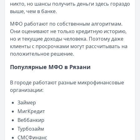
никто, но шансы получить деньги здесь гораздо
57 сервисов микрозаймов через Госуслуги: где быстрее
выше, чем в банке.
Кратко:
Авторизация через Госуслуги ускоряет оформле
Опубликовано:
23 ноября 2025 г.
МФО работают по собственным алгоритмам.
Категория:
МФО
Они оценивают не только кредитную историю,
Читать новость
но и текущие доходы человека. Поэтому даже
Смс о «одобренном займе» от Bigmani Ru: как действов
клиенты с просрочками могут рассчитывать на
Кратко:
Пришло СМС об одобрении займа от Bigmani Ru?
положительное решение.
Опубликовано:
23 ноября 2025 г.
Категория:
МФО
Популярные МФО в Рязани
Читать новость
Все новости
В городе работают разные микрофинансовые
организации:
Займер
МигКредит
Веббанкир
Турбозайм
СМСФинанс