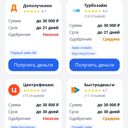
Я
Я
Турбозайм
Дополучкино
Ярославль
Ярославль
4.6
4.7
Вся Россия
Вся Россия
(
14
отзывов
)
Сумма
до 30 000 ₽
Сумма
до 30 000 ₽
Срок
до 21 дней
Срок
до 21 дней
Одобрение
Низкое
Одобрение
Среднее
Займ онлайн
Первый займ 0%
Круглосуточно
Получить деньги
Получить деньги
Центрофинанс
Быстроденьги
4.6
4.7
(
15
отзывов
)
(
11
отзывов
)
Сумма
до 30 000 ₽
Сумма
до 30 000 ₽
Срок
до 30 дней
Срок
до 30 дней
Одобрение
Низкое
Одобрение
Среднее
Займ бесплатно
Онлайн займ