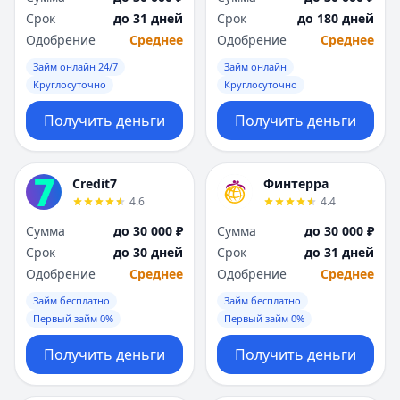
Саратов
Саратов
Срок
до 31 дней
Срок
до 180 дней
Севастополь
Севастополь
Одобрение
Среднее
Одобрение
Среднее
Сочи
Сочи
Сургут
Сургут
Займ онлайн 24/7
Займ онлайн
Круглосуточно
Круглосуточно
Т
Т
Тверь
Тверь
Получить деньги
Получить деньги
Тольятти
Тольятти
Томск
Томск
Тула
Тула
Credit7
Финтерра
Тюмень
Тюмень
4.6
4.4
У
У
Сумма
до 30 000 ₽
Сумма
до 30 000 ₽
Ульяновск
Ульяновск
Срок
до 30 дней
Срок
до 31 дней
Уфа
Уфа
Одобрение
Среднее
Одобрение
Среднее
Х
Х
Хабаровск
Хабаровск
Займ бесплатно
Займ бесплатно
Первый займ 0%
Первый займ 0%
Ч
Ч
Чебоксары
Чебоксары
Получить деньги
Получить деньги
Челябинск
Челябинск
Чита
Чита