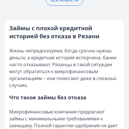
Кратко:
Разбираем, где в 2025 году в России взять онла
Реестр МФО ЦБ РФ - проверка МФО на официальном сай
Опубликовано:
5 декабря 2025 г.
Кратко:
Нужны деньги прямо сейчас? Получите онлайн-з
Категория:
МФО
Опубликовано:
16 ноября 2025 г.
Читать новость
Категория:
МФО и микрозаймы
Займы с плохой кредитной
Возврат переплаты в «Займере»: актуальная инструкци
Читать статью
историей без отказа в Рязани
Кратко:
Разбираем, как вернуть переплату или ошибочно
Все статьи
Опубликовано:
5 декабря 2025 г.
Категория:
МФО
Жизнь непредсказуема. Когда срочно нужны
Читать новость
деньги, а кредитная история испорчена, банки
Срочный микрозайм 15 000 ₽ на карту: свежая подборка
часто отказывают. Рязанцы в такой ситуации
Кратко:
Нужны 15 000 рублей на карту прямо сегодня? 
могут обратиться к микрофинансовым
Опубликовано:
5 декабря 2025 г.
организациям – они помогают даже в сложных
Категория:
МФО
случаях.
Читать новость
Что такое займы без отказа
Рекордный рост доли клиентов МФО с iPhone: что стоит
Кратко:
В III квартале 2025 года владельцы iPhone офо
Микрофинансовые компании предлагают
Опубликовано:
5 декабря 2025 г.
займы с минимальными требованиями к
Категория:
МФО
заемщику. Полной гарантии одобрения не дает
Читать новость