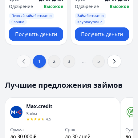
Одобрение
Высокое
Одобрение
Высокое
Первый займ бесплатно
Займ бесплатно
Срочно
Круглосуточно
Получить деньги
Получить деньги
...
1
2
3
5
Лучшие предложения займов
Max.credit
Займ
4.5
Сумма
Срок
Сумм
до 30 000 ₽
до 30 дней
до 10