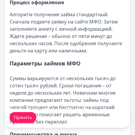
Процесс оформления
Алгоритм получения займа стандартный.
Сначала подаете заявку на сайте МФО. Затем
заполняете анкету с личной информацией.
Ждете решение – обычно от пяти минут до
нескольких часов. После одобрения получаете
деньги на карту или наличными.
Параметры займов МФО
Суммы варьируются от нескольких тысяч до
сотен тысяч рублей. Сроки погашения – от
недели до нескольких лет. Новичкам многие
компании предлагают льготы: займы под
низкий процент или бесплатно на короткий
Мы обрабатываем ваши
cookie-файлы
.
период. Это помогает решить временные
Принять
проблемы без переплат.
Преимущества и риски