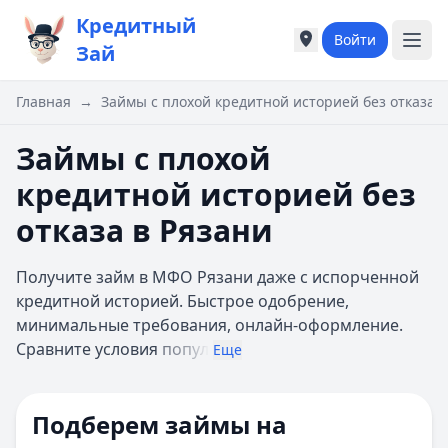
Кредитный
Войти
Города России
Города России
Зай
Популярные города
Популярные город
Москва
Москва
Главная
→
Займы с плохой кредитной историей без отказа в
Санкт-Петербург
Санкт-Петербург
Екатеринбург
Екатеринбург
Займы с плохой
Казань
Казань
кредитной историей без
А
А
Астрахань
Астрахань
отказа в Рязани
Б
Б
Барнаул
Барнаул
Получите займ в МФО Рязани даже с испорченной
Белгород
Белгород
кредитной историей. Быстрое одобрение,
Брянск
Брянск
минимальные требования, онлайн-оформление.
В
В
Сравните условия
попул
Еще
Владивосток
Владивосток
Владимир
Владимир
Волгоград
Волгоград
Подберем займы на
Воронеж
Воронеж