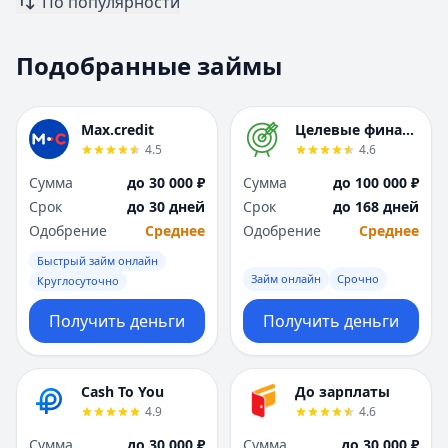
По популярности
Москва
Москва
Н
Н
Подобранные займы
Набережные Челны
Набережные Челн
Нижний Новгород
Нижний Новгород
Новокузнецк
Новокузнецк
Max.credit
Целевые финансы
Новосибирск
Новосибирск
4.5
4.6
О
О
Сумма
до 30 000 ₽
Сумма
до 100 000 ₽
Омск
Омск
Срок
до 30 дней
Срок
до 168 дней
Оренбург
Оренбург
Одобрение
Среднее
Одобрение
Среднее
П
П
Пенза
Пенза
Быстрый займ онлайн
Займ онлайн
Срочно
Пермь
Пермь
Круглосуточно
Р
Р
Получить деньги
Получить деньги
Ростов-на-Дону
Ростов-на-Дону
Рязань
Рязань
С
С
Cash To You
До зарплаты
Самара
Самара
4.9
4.6
Санкт-Петербург
Санкт-Петербург
Сумма
до 30 000 ₽
Сумма
до 30 000 ₽