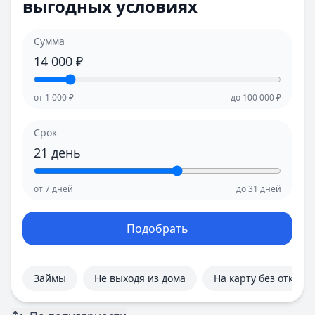
выгодных условиях
Е
Е
Екатеринбург
Екатеринбург
И
И
Сумма
Иваново
Иваново
14 000
₽
Ижевск
Ижевск
Иркутск
Иркутск
от
1 000
₽
до
100 000
₽
К
К
Казань
Казань
Срок
Калининград
Калининград
21
день
Кемерово
Кемерово
Киров
Киров
от
7
дней
до
31
дней
Краснодар
Краснодар
Красноярск
Красноярск
Курск
Курск
Подобрать
Л
Л
Липецк
Липецк
М
М
Займы
Не выходя из дома
На карту без отказа
Магнитогорск
Магнитогорск
Махачкала
Махачкала