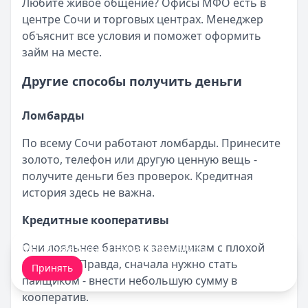
Любите живое общение? Офисы МФО есть в
центре Сочи и торговых центрах. Менеджер
объяснит все условия и поможет оформить
займ на месте.
Другие способы получить деньги
Ломбарды
По всему Сочи работают ломбарды. Принесите
золото, телефон или другую ценную вещь -
получите деньги без проверок. Кредитная
история здесь не важна.
Кредитные кооперативы
Они лояльнее банков к заемщикам с плохой
Мы обрабатываем ваши
cookie-файлы
.
историей. Правда, сначала нужно стать
Принять
пайщиком - внести небольшую сумму в
кооператив.