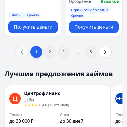
Одобрение
Высокое
Первый займ бесплатно
Онлайн
Срочно
Срочно
Получить деньги
Получить деньги
...
1
2
3
5
Лучшие предложения займов
Центрофинанс
Займ
4.6
(
15
отзывов
)
Сумма
Срок
Сумм
до 30 000 ₽
до 30 дней
до 30