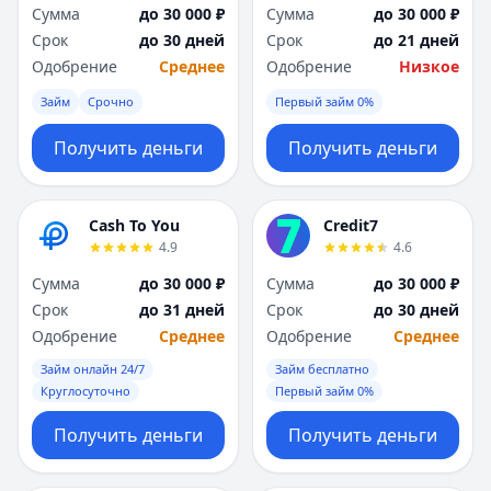
Саратов
Саратов
Сумма
до 30 000 ₽
Сумма
до 30 000 ₽
Севастополь
Севастополь
Срок
до 30 дней
Срок
до 21 дней
Сочи
Сочи
Одобрение
Среднее
Одобрение
Низкое
Сургут
Сургут
Займ
Срочно
Первый займ 0%
Т
Т
Тверь
Тверь
Получить деньги
Получить деньги
Тольятти
Тольятти
Томск
Томск
Тула
Тула
Cash To You
Credit7
Тюмень
Тюмень
4.9
4.6
У
У
Сумма
до 30 000 ₽
Сумма
до 30 000 ₽
Ульяновск
Ульяновск
Срок
до 31 дней
Срок
до 30 дней
Уфа
Уфа
Одобрение
Среднее
Одобрение
Среднее
Х
Х
Хабаровск
Хабаровск
Займ онлайн 24/7
Займ бесплатно
Круглосуточно
Первый займ 0%
Ч
Ч
Чебоксары
Чебоксары
Получить деньги
Получить деньги
Челябинск
Челябинск
Чита
Чита