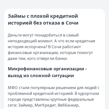
Кратко:
Нужны деньги прямо сейчас? Получите онлайн-з
Категория:
МФО
Опубликовано:
16 ноября 2025 г.
Читать новость
Категория:
МФО и микрозаймы
Займы с плохой кредитной
Возврат переплаты в «Займере»: актуальная инструкци
Читать статью
историей без отказа в Сочи
Кратко:
Разбираем, как вернуть переплату или ошибочно
Все статьи
Опубликовано:
5 декабря 2025 г.
Категория:
МФО
Деньги могут понадобиться в самый
Читать новость
неподходящий момент. А что если кредитная
Срочный микрозайм 15 000 ₽ на карту: свежая подборка
история испорчена? В Сочи работают
Кратко:
Нужны 15 000 рублей на карту прямо сегодня? 
финансовые организации, которые помогут
Опубликовано:
5 декабря 2025 г.
даже тем, кого отвергли банки.
Категория:
МФО
Микрофинансовые организации -
Читать новость
выход из сложной ситуации
Рекордный рост доли клиентов МФО с iPhone: что стоит
Кратко:
В III квартале 2025 года владельцы iPhone офо
Опубликовано:
5 декабря 2025 г.
МФО стали популярным решением для людей с
Категория:
МФО
проблемной кредитной историей. В курортном
Читать новость
городе представлены крупные федеральные
57 сервисов микрозаймов через Госуслуги: где быстрее
сети: Займер, МигКредит, Веббанкир,