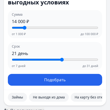
выгодных условиях
Е
Е
Екатеринбург
Екатеринбург
И
И
Сумма
Иваново
Иваново
14 000
₽
Ижевск
Ижевск
Иркутск
Иркутск
от
1 000
₽
до
100 000
₽
К
К
Казань
Казань
Срок
Калининград
Калининград
21
день
Кемерово
Кемерово
Киров
Киров
от
7
дней
до
31
дней
Краснодар
Краснодар
Красноярск
Красноярск
Курск
Курск
Подобрать
Л
Л
Липецк
Липецк
М
М
Займы
Не выходя из дома
На карту без отказа
Магнитогорск
Магнитогорск
Махачкала
Махачкала