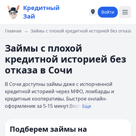
Кредитный
Войти
Города России
Города России
Зай
Популярные города
Популярные город
Москва
Москва
Главная
→
Займы с плохой кредитной историей без отказа 
Санкт-Петербург
Санкт-Петербург
Екатеринбург
Екатеринбург
Займы с плохой
Казань
Казань
кредитной историей без
А
А
Астрахань
Астрахань
отказа в Сочи
Б
Б
Барнаул
Барнаул
В Сочи доступны займы даже с испорченной
Белгород
Белгород
кредитной историей через МФО, ломбарды и
Брянск
Брянск
кредитные кооперативы. Быстрое онлайн-
В
В
оформление за 5-15 минут.
Восп
Еще
Владивосток
Владивосток
Владимир
Владимир
Волгоград
Волгоград
Подберем займы на
Воронеж
Воронеж