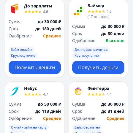
Я
Я
Займер
До зарплаты
Ярославль
Ярославль
4.6
4.6
Вся Россия
Вся Россия
(
17
отзывов
)
Сумма
до 30 000 ₽
Сумма
до 30 000 ₽
Срок
до 180 дней
Срок
до 30 дней
Одобрение
Среднее
Одобрение
Высокое
Займ онлайн
Для новых клиентов
Круглосуточно
Круглосуточно
Получить деньги
Получить деньги
Небус
Финтерра
4.7
4.4
Сумма
до 50 000 ₽
Сумма
до 30 000 ₽
Срок
до 113 дней
Срок
до 31 дней
Одобрение
Среднее
Одобрение
Среднее
Онлайн займ на карту
Займ бесплатно