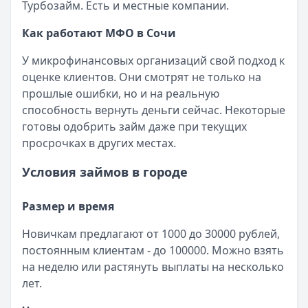
Кратко:
Авторизация через Госуслуги ускоряет оформле
Турбозайм. Есть и местные компании.
Опубликовано:
23 ноября 2025 г.
Как работают МФО в Сочи
Категория:
МФО
Читать новость
У микрофинансовых организаций свой подход к
Смс о «одобренном займе» от Bigmani Ru: как действов
оценке клиентов. Они смотрят не только на
Кратко:
Пришло СМС об одобрении займа от Bigmani Ru?
прошлые ошибки, но и на реальную
Опубликовано:
23 ноября 2025 г.
способность вернуть деньги сейчас. Некоторые
Категория:
МФО
готовы одобрить займ даже при текущих
Читать новость
просрочках в других местах.
Все новости
Условия займов в городе
Размер и время
Новичкам предлагают от 1000 до 30000 рублей,
постоянным клиентам - до 100000. Можно взять
на неделю или растянуть выплаты на несколько
лет.