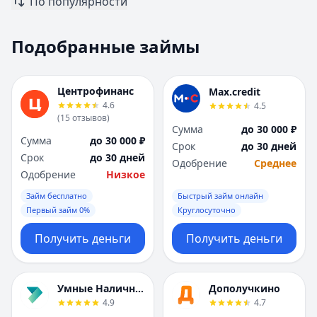
По популярности
Москва
Москва
Н
Н
Подобранные займы
Набережные Челны
Набережные Челн
Нижний Новгород
Нижний Новгород
Новокузнецк
Новокузнецк
Центрофинанс
Max.credit
Новосибирск
Новосибирск
4.6
4.5
О
О
(
15
отзывов
)
Сумма
до 30 000 ₽
Омск
Омск
Сумма
до 30 000 ₽
Срок
до 30 дней
Оренбург
Оренбург
Срок
до 30 дней
Одобрение
Среднее
П
П
Одобрение
Низкое
Пенза
Пенза
Займ бесплатно
Быстрый займ онлайн
Пермь
Пермь
Первый займ 0%
Круглосуточно
Р
Р
Ростов-на-Дону
Ростов-на-Дону
Получить деньги
Получить деньги
Рязань
Рязань
С
С
Самара
Самара
Умные Наличные
Дополучкино
Санкт-Петербург
Санкт-Петербург
4.9
4.7