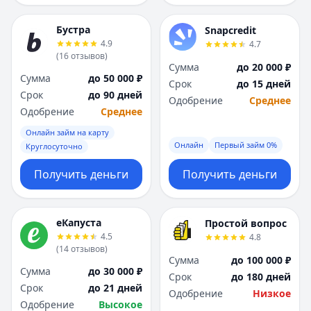
Бустра
Snapcredit
4.9
4.7
(
16
отзывов
)
Сумма
до 20 000 ₽
Сумма
до 50 000 ₽
Срок
до 15 дней
Срок
до 90 дней
Одобрение
Среднее
Одобрение
Среднее
Онлайн займ на карту
Онлайн
Первый займ 0%
Круглосуточно
Получить деньги
Получить деньги
еКапуста
Простой вопрос
4.5
4.8
(
14
отзывов
)
Сумма
до 100 000 ₽
Сумма
до 30 000 ₽
Срок
до 180 дней
Срок
до 21 дней
Одобрение
Низкое
Одобрение
Высокое