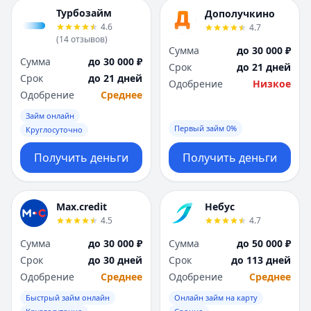
Я
Я
Турбозайм
Дополучкино
Ярославль
Ярославль
4.6
4.7
Вся Россия
Вся Россия
(
14
отзывов
)
Сумма
до 30 000 ₽
Сумма
до 30 000 ₽
Срок
до 21 дней
Срок
до 21 дней
Одобрение
Низкое
Одобрение
Среднее
Займ онлайн
Первый займ 0%
Круглосуточно
Получить деньги
Получить деньги
Max.credit
Небус
4.5
4.7
Сумма
до 30 000 ₽
Сумма
до 50 000 ₽
Срок
до 30 дней
Срок
до 113 дней
Одобрение
Среднее
Одобрение
Среднее
Быстрый займ онлайн
Онлайн займ на карту