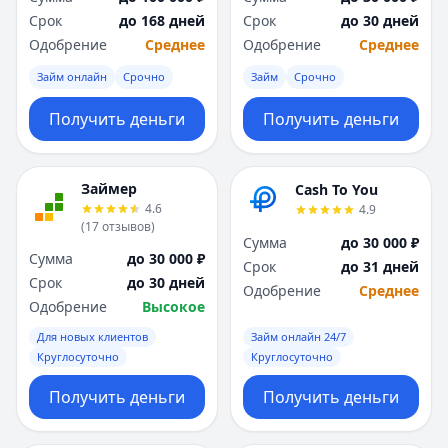
Саратов
Саратов
Срок
до 168 дней
Срок
до 30 дней
Севастополь
Севастополь
Одобрение
Среднее
Одобрение
Среднее
Сочи
Сочи
Сургут
Сургут
Займ онлайн
Срочно
Займ
Срочно
Т
Т
Получить деньги
Получить деньги
Тверь
Тверь
Тольятти
Тольятти
Томск
Томск
Займер
Cash To You
Тула
Тула
4.6
4.9
Тюмень
Тюмень
(
17
отзывов
)
У
У
Сумма
до 30 000 ₽
Сумма
до 30 000 ₽
Ульяновск
Ульяновск
Срок
до 31 дней
Срок
до 30 дней
Уфа
Уфа
Одобрение
Среднее
Одобрение
Высокое
Х
Х
Хабаровск
Хабаровск
Для новых клиентов
Займ онлайн 24/7
Круглосуточно
Круглосуточно
Ч
Ч
Чебоксары
Чебоксары
Получить деньги
Получить деньги
Челябинск
Челябинск
Чита
Чита