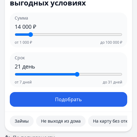
выгодных условиях
Е
Е
Екатеринбург
Екатеринбург
И
И
Сумма
Иваново
Иваново
14 000
₽
Ижевск
Ижевск
Иркутск
Иркутск
от
1 000
₽
до
100 000
₽
К
К
Казань
Казань
Срок
Калининград
Калининград
21
день
Кемерово
Кемерово
Киров
Киров
от
7
дней
до
31
дней
Краснодар
Краснодар
Красноярск
Красноярск
Курск
Курск
Подобрать
Л
Л
Липецк
Липецк
М
М
Займы
Не выходя из дома
На карту без отказа
Магнитогорск
Магнитогорск
Махачкала
Махачкала