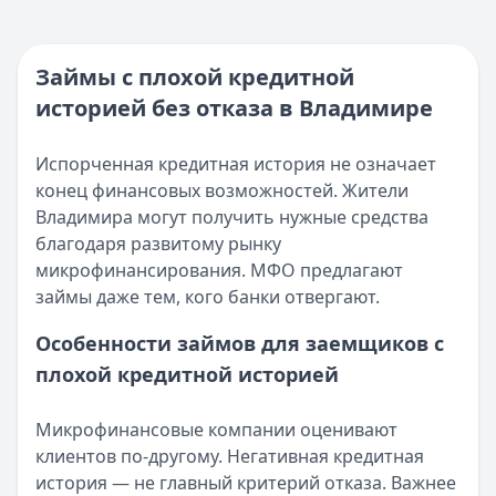
Опубликовано:
5 декабря 2025 г.
Кратко:
Нужны деньги прямо сейчас? Получите онлайн-з
Категория:
МФО
Опубликовано:
16 ноября 2025 г.
Читать новость
Категория:
МФО и микрозаймы
Займы с плохой кредитной
Возврат переплаты в «Займере»: актуальная инструкци
Читать статью
историей без отказа в Владимире
Кратко:
Разбираем, как вернуть переплату или ошибочно
Все статьи
Опубликовано:
5 декабря 2025 г.
Категория:
МФО
Испорченная кредитная история не означает
Читать новость
конец финансовых возможностей. Жители
Срочный микрозайм 15 000 ₽ на карту: свежая подборка
Владимира могут получить нужные средства
Кратко:
Нужны 15 000 рублей на карту прямо сегодня? 
благодаря развитому рынку
Опубликовано:
5 декабря 2025 г.
микрофинансирования. МФО предлагают
Категория:
МФО
займы даже тем, кого банки отвергают.
Читать новость
Особенности займов для заемщиков с
Рекордный рост доли клиентов МФО с iPhone: что стоит
плохой кредитной историей
Кратко:
В III квартале 2025 года владельцы iPhone офо
Опубликовано:
5 декабря 2025 г.
Категория:
МФО
Микрофинансовые компании оценивают
Читать новость
клиентов по-другому. Негативная кредитная
57 сервисов микрозаймов через Госуслуги: где быстрее
история — не главный критерий отказа. Важнее