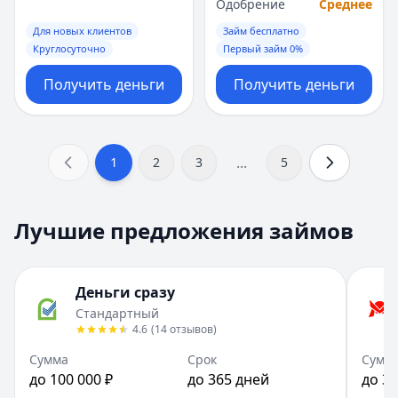
Одобрение
Среднее
Для новых клиентов
Займ бесплатно
Круглосуточно
Первый займ 0%
Получить деньги
Получить деньги
...
1
2
3
5
Лучшие предложения займов
Деньги сразу
Стандартный
4.6
(
14
отзывов
)
Сумма
Срок
Сумм
до 100 000 ₽
до 365 дней
до 30