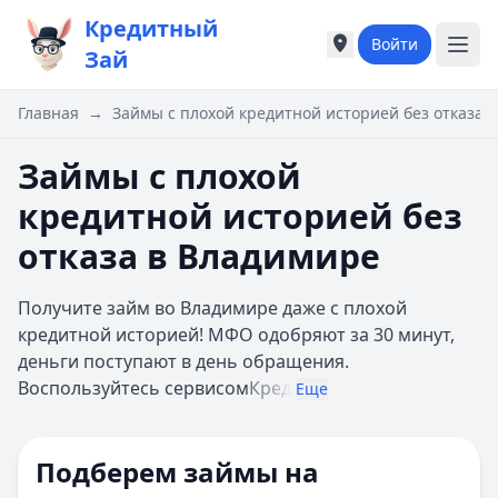
Кредитный
Войти
Города России
Города России
Зай
Популярные города
Популярные город
Москва
Москва
Главная
→
Займы с плохой кредитной историей без отказа 
Санкт-Петербург
Санкт-Петербург
Екатеринбург
Екатеринбург
Займы с плохой
Казань
Казань
кредитной историей без
А
А
Астрахань
Астрахань
отказа в Владимире
Б
Б
Барнаул
Барнаул
Получите займ во Владимире даже с плохой
Белгород
Белгород
кредитной историей! МФО одобряют за 30 минут,
Брянск
Брянск
деньги поступают в день обращения.
В
В
Воспользуйтесь сервисом
Кред
Еще
Владивосток
Владивосток
Владимир
Владимир
Волгоград
Волгоград
Подберем займы на
Воронеж
Воронеж