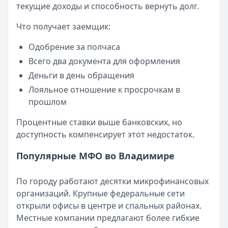
Кратко:
Авторизация через Госуслуги ускоряет оформле
текущие доходы и способность вернуть долг.
Опубликовано:
23 ноября 2025 г.
Что получает заемщик:
Категория:
МФО
Читать новость
Одобрение за полчаса
Смс о «одобренном займе» от Bigmani Ru: как действов
Всего два документа для оформления
Кратко:
Пришло СМС об одобрении займа от Bigmani Ru?
Деньги в день обращения
Опубликовано:
23 ноября 2025 г.
Лояльное отношение к просрочкам в
Категория:
МФО
прошлом
Читать новость
Все новости
Процентные ставки выше банковских, но
доступность компенсирует этот недостаток.
Популярные МФО во Владимире
По городу работают десятки микрофинансовых
организаций. Крупные федеральные сети
открыли офисы в центре и спальных районах.
Местные компании предлагают более гибкие