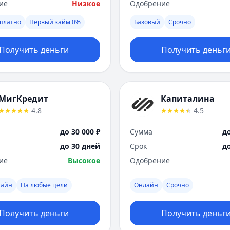
ие
Низкое
Одобрение
платно
Первый займ 0%
Базовый
Срочно
Получить деньги
Получить деньг
МигКредит
Капиталина
4.8
4.5
до 30 000 ₽
Сумма
до
до 30 дней
Срок
д
ие
Высокое
Одобрение
лайн
На любые цели
Онлайн
Срочно
Получить деньги
Получить деньг