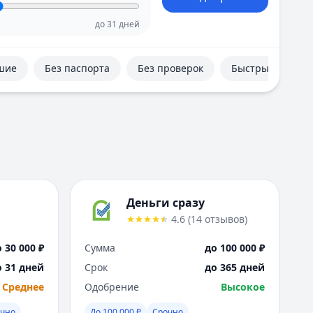
Е
Екатеринбург
до
31
дней
И
Иваново
шие
Без паспорта
Без проверок
Быстрые
Ижевск
Иркутск
К
Казань
Калининград
Кемерово
Киров
Краснодар
Деньги сразу
Красноярск
4.6
(
14
отзывов
)
Курск
Л
 30 000 ₽
Сумма
до 100 000 ₽
Липецк
о 31 дней
Срок
до 365 дней
М
Среднее
Одобрение
Высокое
Магнитогорск
Махачкала
очно
До 100 000 ₽
Срочно