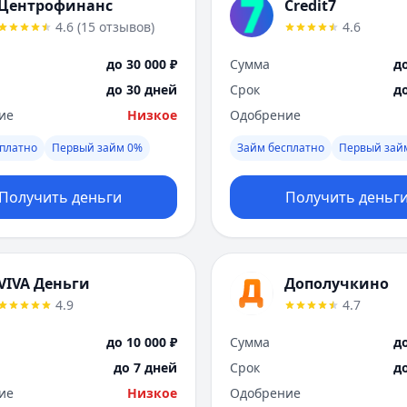
Центрофинанс
Credit7
4.6
(
15
отзывов
)
4.6
до 30 000 ₽
Сумма
до
до 30 дней
Срок
д
ие
Низкое
Одобрение
платно
Первый займ 0%
Займ бесплатно
Первый зай
Получить деньги
Получить деньг
VIVA Деньги
Дополучкино
4.9
4.7
до 10 000 ₽
Сумма
до
до 7 дней
Срок
д
ие
Низкое
Одобрение