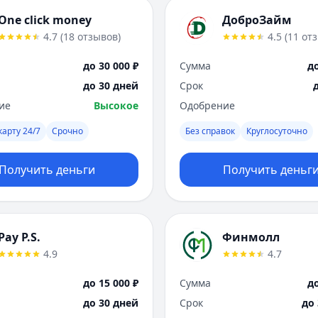
One click money
ДоброЗайм
4.7
(
18
отзывов
)
4.5
(
11
от
до 30 000 ₽
Сумма
до
до 30 дней
Срок
ие
Высокое
Одобрение
карту 24/7
Срочно
Без справок
Круглосуточно
Получить деньги
Получить деньг
Pay P.S.
Финмолл
4.9
4.7
до 15 000 ₽
Сумма
до
до 30 дней
Срок
до