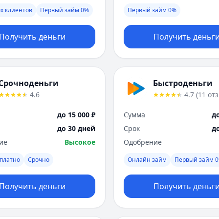
х клиентов
Первый займ 0%
Первый займ 0%
Получить деньги
Получить деньг
Срочноденьги
Быстроденьги
4.6
4.7
(
11
от
до 15 000 ₽
Сумма
до
до 30 дней
Срок
д
ие
Высокое
Одобрение
платно
Срочно
Онлайн займ
Первый займ 
Получить деньги
Получить деньг