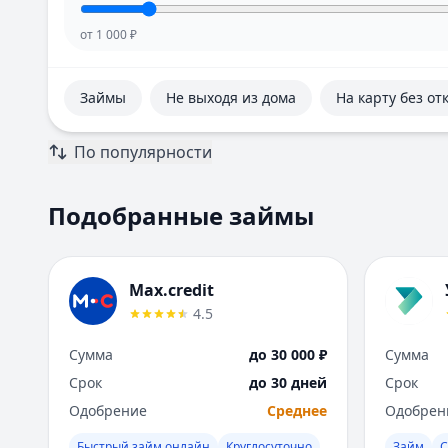
от
1 000
₽
Займы
Не выходя из дома
На карту без от
По популярности
Подобранные займы
Max.credit
4.5
Сумма
до 30 000 ₽
Сумма
Срок
до 30 дней
Срок
Одобрение
Среднее
Одобрен
Быстрый займ онлайн
Круглосуточно
Займ
С