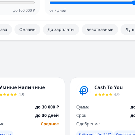
до
100 000
₽
от
7
дней
каза
Онлайн
До зарплаты
Безотказные
Луч
Умные Наличные
Cash To You
4.9
4.9
до 30 000 ₽
Сумма
до
до 30 дней
Срок
д
ие
Среднее
Одобрение
рочно
Займ онлайн 24/7
Круглосут