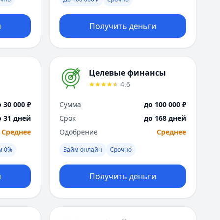
Москва
Н
и
Получить деньги
Набережные Челны
Нижний Новгород
Новокузнецк
Новосибирск
Целевые финансы
О
4.6
Омск
Оренбург
 30 000 ₽
Сумма
до 100 000 ₽
П
о 31 дней
Срок
до 168 дней
Пенза
Среднее
Одобрение
Среднее
Пермь
Р
м 0%
Займ онлайн
Срочно
Ростов-на-Дону
Рязань
и
Получить деньги
С
Самара
Санкт-Петербург