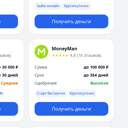
Я
Займ онлайн
Круглосуточно
Ярославль
Вся Россия
и
Получить деньги
MoneyMan
зывов
)
4.8
(
18
отзывов
)
 30 000 ₽
Сумма
до 100 000 ₽
о 30 дней
Срок
до 364 дней
Среднее
Одобрение
Высокое
0%
Старт бесплатно
Круглосуточно
и
Получить деньги