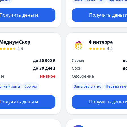
Получить деньги
Получить деньг
МедиумСкор
Финтерра
4.6
4.4
до 30 000 ₽
Сумма
до
до 30 дней
Срок
д
ие
Низкое
Одобрение
рочный займ
Срочно
Займ бесплатно
Первый зай
Получить деньги
Получить деньг