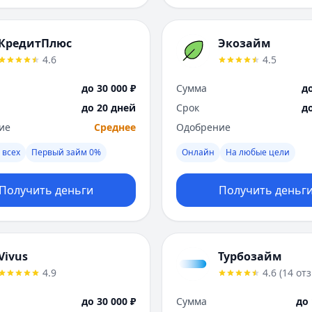
КредитПлюс
Экозайм
4.6
4.5
до 30 000 ₽
Сумма
до
до 20 дней
Срок
д
ие
Среднее
Одобрение
 всех
Первый займ 0%
Онлайн
На любые цели
Получить деньги
Получить деньг
Vivus
Турбозайм
4.9
4.6
(
14
от
до 30 000 ₽
Сумма
до 