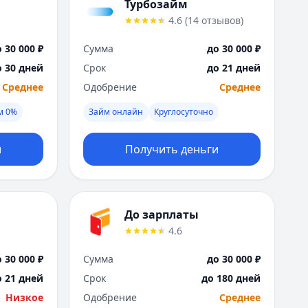
Саратов
Турбозайм
Севастополь
4.6
(
14
отзывов
)
Сочи
 30 000 ₽
Сумма
до 30 000 ₽
Сургут
Т
о 30 дней
Срок
до 21 дней
Тверь
Среднее
Одобрение
Среднее
Тольятти
м 0%
Займ онлайн
Круглосуточно
Томск
Тула
и
Получить деньги
Тюмень
У
Ульяновск
Уфа
До зарплаты
Х
4.6
Хабаровск
Ч
 30 000 ₽
Сумма
до 30 000 ₽
Чебоксары
о 21 дней
Срок
до 180 дней
Челябинск
Низкое
Одобрение
Среднее
Чита