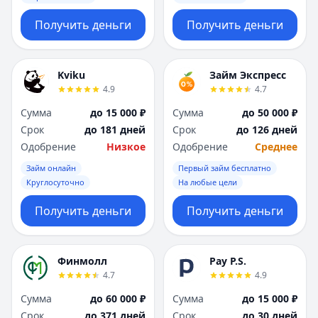
Получить деньги
Получить деньги
Kviku
Займ Экспресс
4.9
4.7
Сумма
до 15 000 ₽
Сумма
до 50 000 ₽
Срок
до 181 дней
Срок
до 126 дней
Одобрение
Низкое
Одобрение
Среднее
Займ онлайн
Первый займ бесплатно
Круглосуточно
На любые цели
Получить деньги
Получить деньги
Финмолл
Pay P.S.
4.7
4.9
Сумма
до 60 000 ₽
Сумма
до 15 000 ₽
Срок
до 371 дней
Срок
до 30 дней