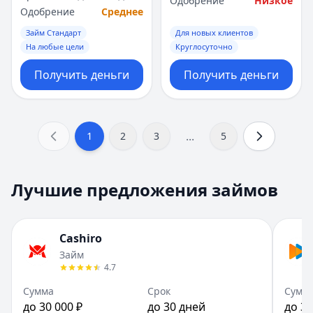
Одобрение
Низкое
Одобрение
Среднее
Займ Стандарт
Для новых клиентов
На любые цели
Круглосуточно
Получить деньги
Получить деньги
...
1
2
3
5
Лучшие предложения займов
Cashiro
Займ
4.7
Сумма
Срок
Сумм
до 30 000 ₽
до 30 дней
до 30