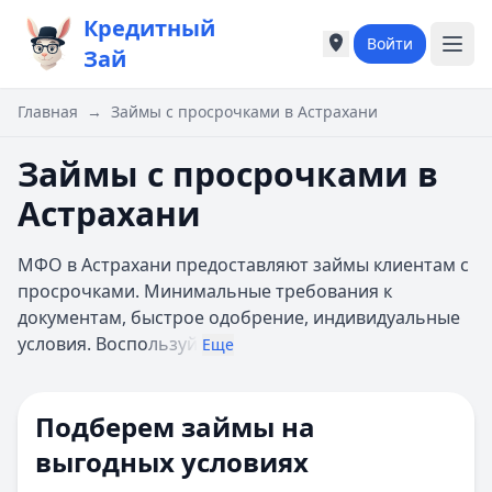
Кредитный
Войти
Города России
Города России
Зай
Популярные города
Популярные город
Москва
Москва
Главная
→
Займы с просрочками в Астрахани
Санкт-Петербург
Санкт-Петербург
Екатеринбург
Екатеринбург
Займы с просрочками в
Казань
Казань
Астрахани
А
А
Астрахань
Астрахань
МФО в Астрахани предоставляют займы клиентам с
Б
Б
просрочками. Минимальные требования к
Барнаул
Барнаул
документам, быстрое одобрение, индивидуальные
Белгород
Белгород
условия. Воспо
льзуй
Брянск
Брянск
Еще
В
В
Владивосток
Владивосток
Подберем займы на
Владимир
Владимир
Волгоград
Волгоград
выгодных условиях
Воронеж
Воронеж