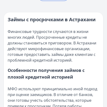
Реестр МФО ЦБ РФ - проверка МФО на официальном сай
Опубликовано:
5 декабря 2025 г.
Кратко:
Нужны деньги прямо сейчас? Получите онлайн-з
Категория:
МФО
Опубликовано:
16 ноября 2025 г.
Читать новость
Категория:
МФО и микрозаймы
Займы с просрочками в Астрахани
Возврат переплаты в «Займере»: актуальная инструкци
Читать статью
Кратко:
Разбираем, как вернуть переплату или ошибочно
Все статьи
Финансовые трудности случаются в жизни
Опубликовано:
5 декабря 2025 г.
многих людей. Просроченные кредиты не
Категория:
МФО
должны становиться приговором. В Астрахани
Читать новость
действуют микрофинансовые организации,
Срочный микрозайм 15 000 ₽ на карту: свежая подборка
готовые предоставить займы даже клиентам с
Кратко:
Нужны 15 000 рублей на карту прямо сегодня? 
проблемной кредитной историей.
Опубликовано:
5 декабря 2025 г.
Категория:
МФО
Особенности получения займов с
Читать новость
плохой кредитной историей
Рекордный рост доли клиентов МФО с iPhone: что стоит
Кратко:
В III квартале 2025 года владельцы iPhone офо
МФО используют принципиально иной подход
Опубликовано:
5 декабря 2025 г.
при оценке заемщиков. В отличие от банков,
Категория:
МФО
они готовы учесть обстоятельства, которые
Читать новость
привели к просрочкам. Потеря работы,
57 сервисов микрозаймов через Госуслуги: где быстрее