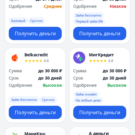
Одобрение
Среднее
Одобрение
Низкое
Займ бесплатно
Базовый
Срочно
Первый займ 0%
Получить деньги
Получить деньги
Belkacredit
МигКредит
4.8
4.8
Сумма
до 30 000 ₽
Сумма
до 30 000 ₽
Срок
до 30 дней
Срок
до 30 дней
Одобрение
Высокое
Одобрение
Высокое
Займ онлайн
Займ бесплатно
Срочно
На любые цели
Получить деньги
Получить деньги
А деньги
МаниКэш