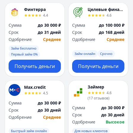
Я
Я
Финтерра
Целевые финансы
Ярославль
Ярославль
4.4
4.6
Вся Россия
Вся Россия
Сумма
до 30 000 ₽
Сумма
до 100 000 ₽
Срок
до 31 дней
Срок
до 168 дней
Одобрение
Среднее
Одобрение
Среднее
Займ бесплатно
Займ онлайн
Срочно
Первый займ 0%
Получить деньги
Получить деньги
Займер
Max.credit
4.6
4.5
(
17
отзывов
)
Сумма
до 30 000 ₽
Сумма
до 30 000 ₽
Срок
до 30 дней
Срок
до 30 дней
Одобрение
Среднее
Одобрение
Высокое
Быстрый займ онлайн
Для новых клиентов