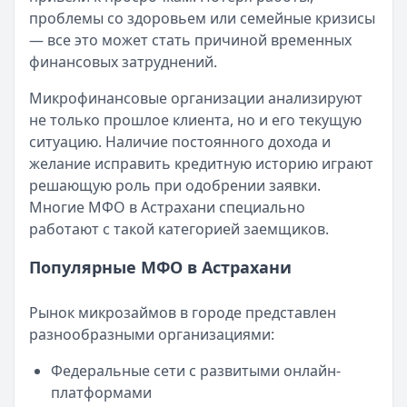
проблемы со здоровьем или семейные кризисы
Кратко:
Авторизация через Госуслуги ускоряет оформле
— все это может стать причиной временных
Опубликовано:
23 ноября 2025 г.
финансовых затруднений.
Категория:
МФО
Читать новость
Микрофинансовые организации анализируют
Смс о «одобренном займе» от Bigmani Ru: как действов
не только прошлое клиента, но и его текущую
Кратко:
Пришло СМС об одобрении займа от Bigmani Ru?
ситуацию. Наличие постоянного дохода и
Опубликовано:
23 ноября 2025 г.
желание исправить кредитную историю играют
Категория:
МФО
решающую роль при одобрении заявки.
Читать новость
Многие МФО в Астрахани специально
Все новости
работают с такой категорией заемщиков.
Популярные МФО в Астрахани
Рынок микрозаймов в городе представлен
разнообразными организациями:
Федеральные сети с развитыми онлайн-
платформами