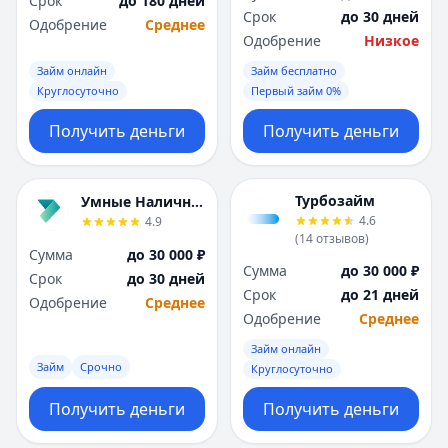
Срок
до 180 дней
Саратов
Саратов
Срок
до 30 дней
Одобрение
Среднее
Севастополь
Севастополь
Одобрение
Низкое
Сочи
Сочи
Займ онлайн
Займ бесплатно
Сургут
Сургут
Круглосуточно
Первый займ 0%
Т
Т
Тверь
Тверь
Получить деньги
Получить деньги
Тольятти
Тольятти
Томск
Томск
Тула
Тула
Турбозайм
Умные Наличные
Тюмень
Тюмень
4.6
4.9
(
14
отзывов
)
У
У
Сумма
до 30 000 ₽
Ульяновск
Ульяновск
Сумма
до 30 000 ₽
Срок
до 30 дней
Уфа
Уфа
Срок
до 21 дней
Одобрение
Среднее
Х
Х
Одобрение
Среднее
Хабаровск
Хабаровск
Займ онлайн
Ч
Ч
Займ
Срочно
Круглосуточно
Чебоксары
Чебоксары
Получить деньги
Получить деньги
Челябинск
Челябинск
Чита
Чита