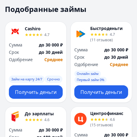
Москва
Москва
Подобранные займы
Н
Н
Набережные Челны
Набережные Челн
Нижний Новгород
Нижний Новгород
Быстроденьги
Cashiro
Новокузнецк
Новокузнецк
4.7
4.7
(
11
отзывов
)
Новосибирск
Новосибирск
Сумма
до 30 000 ₽
О
О
Сумма
до 30 000 ₽
Срок
до 30 дней
Омск
Омск
Срок
до 30 дней
Одобрение
Среднее
Оренбург
Оренбург
Одобрение
Среднее
П
П
Онлайн займ
Пенза
Пенза
Займ на карту 24/7
Срочно
Первый займ 0%
Пермь
Пермь
Получить деньги
Получить деньги
Р
Р
Ростов-на-Дону
Ростов-на-Дону
Рязань
Рязань
Центрофинанс
До зарплаты
С
С
4.6
4.6
Самара
Самара
(
15
отзывов
)
Сумма
до 30 000 ₽
Санкт-Петербург
Санкт-Петербург
Сумма
до 30 000 ₽