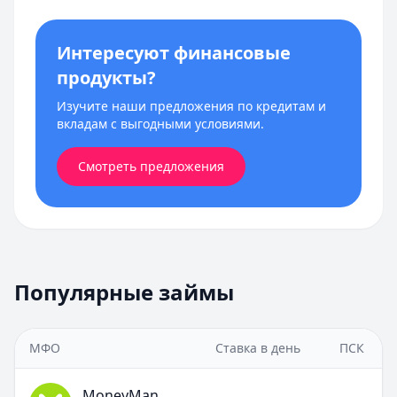
Интересуют финансовые
продукты?
Изучите наши предложения по кредитам и
вкладам с выгодными условиями.
Смотреть предложения
Популярные займы
МФО
Ставка в день
ПСК
MoneyMan