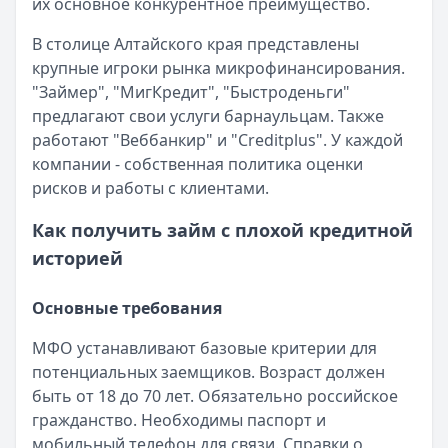
их основное конкурентное преимущество.
Категория:
МФО
Читать новость
В столице Алтайского края представлены
Смс о «одобренном займе» от Bigmani Ru: как действов
крупные игроки рынка микрофинансирования.
Кратко:
Пришло СМС об одобрении займа от Bigmani Ru?
"Займер", "МигКредит", "Быстроденьги"
Опубликовано:
23 ноября 2025 г.
предлагают свои услуги барнаульцам. Также
Категория:
МФО
работают "Веббанкир" и "Creditplus". У каждой
Читать новость
компании - собственная политика оценки
Все новости
рисков и работы с клиентами.
Как получить займ с плохой кредитной
историей
Основные требования
МФО устанавливают базовые критерии для
потенциальных заемщиков. Возраст должен
быть от 18 до 70 лет. Обязательно российское
гражданство. Необходимы паспорт и
мобильный телефон для связи. Справки о