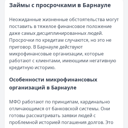
Категория:
МФО и микрозаймы
Займы с просрочками в Барнауле
Возврат переплаты в «Займере»: актуальная инструкци
Читать статью
Кратко:
Разбираем, как вернуть переплату или ошибочно
Все статьи
Неожиданные жизненные обстоятельства могут
Опубликовано:
5 декабря 2025 г.
поставить в тяжелое финансовое положение
Категория:
МФО
даже самых дисциплинированных людей.
Читать новость
Просрочки по кредитам случаются, но это не
Срочный микрозайм 15 000 ₽ на карту: свежая подборка
приговор. В Барнауле действуют
Кратко:
Нужны 15 000 рублей на карту прямо сегодня? 
микрофинансовые организации, которые
Опубликовано:
5 декабря 2025 г.
работают с клиентами, имеющими негативную
Категория:
МФО
кредитную историю.
Читать новость
Рекордный рост доли клиентов МФО с iPhone: что стоит
Особенности микрофинансовых
Кратко:
В III квартале 2025 года владельцы iPhone офо
организаций в Барнауле
Опубликовано:
5 декабря 2025 г.
Категория:
МФО
МФО работают по принципам, кардинально
Читать новость
отличающимся от банковской системы. Они
57 сервисов микрозаймов через Госуслуги: где быстрее
готовы рассматривать заявки людей с
Кратко:
Авторизация через Госуслуги ускоряет оформле
проблемной историей погашения долгов. Это
Опубликовано:
23 ноября 2025 г.