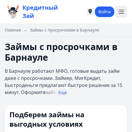
Кредитный
Войти
Города России
Города России
Зай
Популярные города
Популярные город
Москва
Москва
Главная
→
Займы с просрочками в Барнауле
Санкт-Петербург
Санкт-Петербург
Екатеринбург
Екатеринбург
Займы с просрочками в
Казань
Казань
Барнауле
А
А
Астрахань
Астрахань
В Барнауле работают МФО, готовые выдать займ
Б
Б
даже с просрочками. Займер, МигКредит,
Барнаул
Барнаул
Быстроденьги предлагают быстрое решение за 15
Белгород
Белгород
минут. Оформите
займ
Брянск
Брянск
Еще
В
В
Владивосток
Владивосток
Подберем займы на
Владимир
Владимир
Волгоград
Волгоград
выгодных условиях
Воронеж
Воронеж