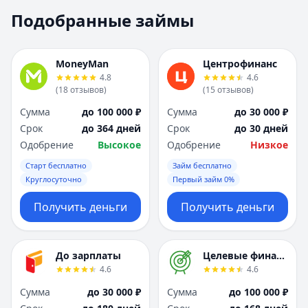
Москва
Москва
Подобранные займы
Н
Н
Набережные Челны
Набережные Челн
Нижний Новгород
Нижний Новгород
MoneyMan
Центрофинанс
Новокузнецк
Новокузнецк
4.8
4.6
(
18
отзывов
)
(
15
отзывов
)
Новосибирск
Новосибирск
О
О
Сумма
до 100 000 ₽
Сумма
до 30 000 ₽
Омск
Омск
Срок
до 364 дней
Срок
до 30 дней
Оренбург
Оренбург
Одобрение
Высокое
Одобрение
Низкое
П
П
Старт бесплатно
Займ бесплатно
Пенза
Пенза
Круглосуточно
Первый займ 0%
Пермь
Пермь
Получить деньги
Получить деньги
Р
Р
Ростов-на-Дону
Ростов-на-Дону
Рязань
Рязань
До зарплаты
Целевые финансы
С
С
4.6
4.6
Самара
Самара
Сумма
до 30 000 ₽
Сумма
до 100 000 ₽
Санкт-Петербург
Санкт-Петербург