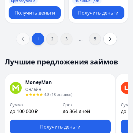
Круглосуточно
На любые цели
Получить деньги
Получить деньги
...
1
2
3
5
Лучшие предложения займов
MoneyMan
Онлайн
4.8
(
18
отзывов
)
Сумма
Срок
Сумм
до 100 000 ₽
до 364 дней
до 30
Получить деньги