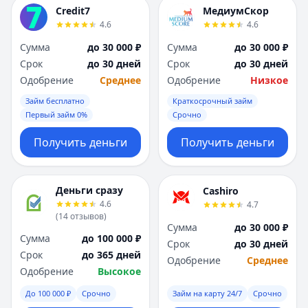
Я
Я
Credit7
МедиумСкор
Ярославль
Ярославль
4.6
4.6
Вся Россия
Вся Россия
Сумма
до 30 000 ₽
Сумма
до 30 000 ₽
Срок
до 30 дней
Срок
до 30 дней
Одобрение
Среднее
Одобрение
Низкое
Займ бесплатно
Краткосрочный займ
Первый займ 0%
Срочно
Получить деньги
Получить деньги
Деньги сразу
Cashiro
4.6
4.7
(
14
отзывов
)
Сумма
до 30 000 ₽
Сумма
до 100 000 ₽
Срок
до 30 дней
Срок
до 365 дней
Одобрение
Среднее
Одобрение
Высокое
До 100 000 ₽
Срочно
Займ на карту 24/7
Срочно