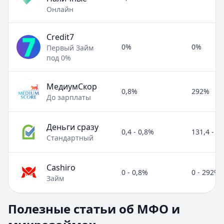
Онлайн
Credit7
0%
0%
Первый Займ
под 0%
МедиумСкор
0,8%
292%
До зарплаты
Деньги сразу
0,4 - 0,8%
131,4 - 2
Стандартный
Cashiro
0 - 0,8%
0 - 292%
Займ
Полезные статьи об МФО и микрозаймах
Полезные статьи об МФО и
Раздел:
МФО и микрозаймы
. Всего статей:
8
.
Займ под расписку