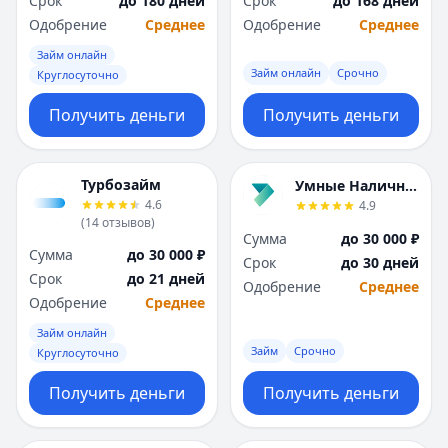
Срок
до 180 дней
Срок
до 168 дней
Саратов
Саратов
Одобрение
Среднее
Одобрение
Среднее
Севастополь
Севастополь
Сочи
Сочи
Займ онлайн
Сургут
Сургут
Займ онлайн
Срочно
Круглосуточно
Т
Т
Получить деньги
Получить деньги
Тверь
Тверь
Тольятти
Тольятти
Томск
Томск
Турбозайм
Умные Наличные
Тула
Тула
4.6
4.9
Тюмень
Тюмень
(
14
отзывов
)
Сумма
до 30 000 ₽
У
У
Сумма
до 30 000 ₽
Срок
до 30 дней
Ульяновск
Ульяновск
Срок
до 21 дней
Одобрение
Среднее
Уфа
Уфа
Одобрение
Среднее
Х
Х
Займ онлайн
Хабаровск
Хабаровск
Займ
Срочно
Круглосуточно
Ч
Ч
Чебоксары
Чебоксары
Получить деньги
Получить деньги
Челябинск
Челябинск
Чита
Чита