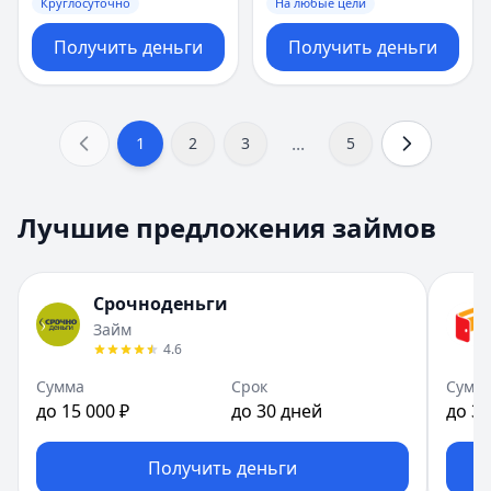
Круглосуточно
На любые цели
Получить деньги
Получить деньги
...
1
2
3
5
Лучшие предложения займов
Срочноденьги
Займ
4.6
Сумма
Срок
Сумм
до 15 000 ₽
до 30 дней
до 30
Получить деньги