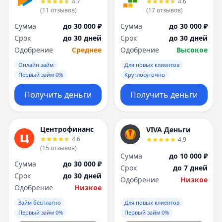
4.7
4.6
Я
Я
(
11
отзывов
)
(
17
отзывов
)
Ярославль
Ярославль
Сумма
до 30 000 ₽
Сумма
до 30 000 ₽
Вся Россия
Вся Россия
Срок
до 30 дней
Срок
до 30 дней
Одобрение
Среднее
Одобрение
Высокое
Онлайн займ
Для новых клиентов
Первый займ 0%
Круглосуточно
Получить деньги
Получить деньги
Центрофинанс
VIVA Деньги
4.6
4.9
(
15
отзывов
)
Сумма
до 10 000 ₽
Сумма
до 30 000 ₽
Срок
до 7 дней
Срок
до 30 дней
Одобрение
Низкое
Одобрение
Низкое
Займ бесплатно
Для новых клиентов
Первый займ 0%
Первый займ 0%