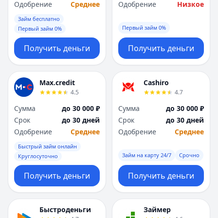
Саратов
Саратов
Одобрение
Среднее
Одобрение
Низкое
Севастополь
Севастополь
Займ бесплатно
Сочи
Сочи
Первый займ 0%
Первый займ 0%
Сургут
Сургут
Т
Т
Получить деньги
Получить деньги
Тверь
Тверь
Тольятти
Тольятти
Томск
Томск
Max.credit
Cashiro
4.5
4.7
Тула
Тула
Тюмень
Тюмень
Сумма
до 30 000 ₽
Сумма
до 30 000 ₽
У
У
Срок
до 30 дней
Срок
до 30 дней
Ульяновск
Ульяновск
Одобрение
Среднее
Одобрение
Среднее
Уфа
Уфа
Быстрый займ онлайн
Х
Х
Займ на карту 24/7
Срочно
Круглосуточно
Хабаровск
Хабаровск
Получить деньги
Получить деньги
Ч
Ч
Чебоксары
Чебоксары
Челябинск
Челябинск
Быстроденьги
Займер
Чита
Чита