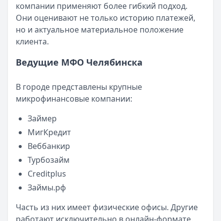
компании применяют более гибкий подход.
Читать новость
Они оценивают не только историю платежей,
Смс о «одобренном займе» от Bigmani Ru: как действов
но и актуальное материальное положение
Кратко:
Пришло СМС об одобрении займа от Bigmani Ru?
клиента.
Опубликовано:
23 ноября 2025 г.
Категория:
МФО
Ведущие МФО Челябинска
Читать новость
Все новости
В городе представлены крупные
микрофинансовые компании:
Займер
МигКредит
Веббанкир
Турбозайм
Creditplus
Займы.рф
Часть из них имеет физические офисы. Другие
работают исключительно в онлайн-формате.