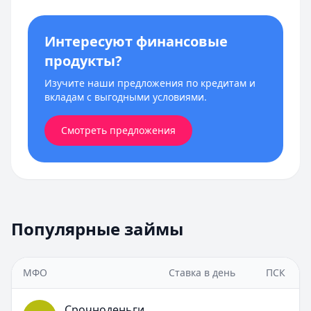
Интересуют финансовые
продукты?
Изучите наши предложения по кредитам и
вкладам с выгодными условиями.
Смотреть предложения
Популярные займы
МФО
Ставка в день
ПСК
Срочноденьги