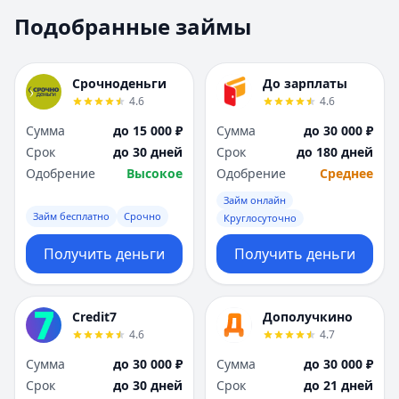
Москва
Москва
Подобранные займы
Н
Н
Набережные Челны
Набережные Челн
Нижний Новгород
Нижний Новгород
Срочноденьги
До зарплаты
Новокузнецк
Новокузнецк
4.6
4.6
Новосибирск
Новосибирск
Сумма
до 15 000 ₽
Сумма
до 30 000 ₽
О
О
Срок
до 30 дней
Срок
до 180 дней
Омск
Омск
Одобрение
Высокое
Одобрение
Среднее
Оренбург
Оренбург
Займ онлайн
П
П
Займ бесплатно
Срочно
Круглосуточно
Пенза
Пенза
Пермь
Пермь
Получить деньги
Получить деньги
Р
Р
Ростов-на-Дону
Ростов-на-Дону
Рязань
Рязань
Credit7
Дополучкино
4.6
4.7
С
С
Самара
Самара
Сумма
до 30 000 ₽
Сумма
до 30 000 ₽
Санкт-Петербург
Санкт-Петербург
Срок
до 30 дней
Срок
до 21 дней