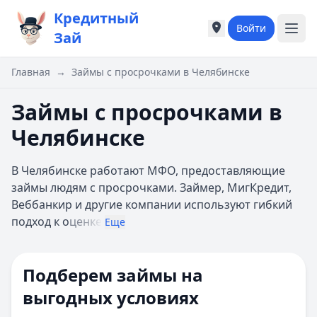
Кредитный
Войти
Города России
Города России
Зай
Популярные города
Популярные город
Москва
Москва
Главная
→
Займы с просрочками в Челябинске
Санкт-Петербург
Санкт-Петербург
Екатеринбург
Екатеринбург
Займы с просрочками в
Казань
Казань
Челябинске
А
А
Астрахань
Астрахань
В Челябинске работают МФО, предоставляющие
Б
Б
займы людям с просрочками. Займер, МигКредит,
Барнаул
Барнаул
Веббанкир и другие компании используют гибкий
Белгород
Белгород
подход к о
ценке
Брянск
Брянск
Еще
В
В
Владивосток
Владивосток
Подберем займы на
Владимир
Владимир
Волгоград
Волгоград
выгодных условиях
Воронеж
Воронеж