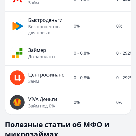
Займ
Быстроденьги
0%
0%
Без процентов
для новых
Займер
0 - 0,8%
0 - 292%
До зарплаты
Центрофинанс
0 - 0,8%
0 - 292%
Займ
VIVA Деньги
0%
0%
Займ под 0%
Полезные статьи об МФО и микрозаймах
Полезные статьи об МФО и
Раздел:
МФО и микрозаймы
. Всего статей:
8
.
микрозаймах
Займ под расписку