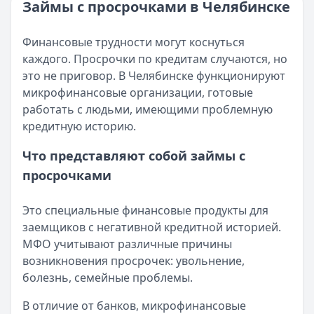
Категория:
МФО и микрозаймы
Займы с просрочками в Челябинске
Возврат переплаты в «Займере»: актуальная инструкци
Читать статью
Кратко:
Разбираем, как вернуть переплату или ошибочно
Все статьи
Финансовые трудности могут коснуться
Опубликовано:
5 декабря 2025 г.
каждого. Просрочки по кредитам случаются, но
Категория:
МФО
это не приговор. В Челябинске функционируют
Читать новость
микрофинансовые организации, готовые
Срочный микрозайм 15 000 ₽ на карту: свежая подборка
работать с людьми, имеющими проблемную
Кратко:
Нужны 15 000 рублей на карту прямо сегодня? 
кредитную историю.
Опубликовано:
5 декабря 2025 г.
Категория:
МФО
Что представляют собой займы с
Читать новость
просрочками
Рекордный рост доли клиентов МФО с iPhone: что стоит
Кратко:
В III квартале 2025 года владельцы iPhone офо
Это специальные финансовые продукты для
Опубликовано:
5 декабря 2025 г.
заемщиков с негативной кредитной историей.
Категория:
МФО
МФО учитывают различные причины
Читать новость
возникновения просрочек: увольнение,
57 сервисов микрозаймов через Госуслуги: где быстрее
болезнь, семейные проблемы.
Кратко:
Авторизация через Госуслуги ускоряет оформле
Опубликовано:
23 ноября 2025 г.
В отличие от банков, микрофинансовые
Категория:
МФО