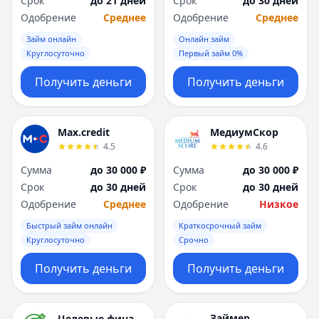
Срок
до 21 дней
Срок
до 30 дней
Саратов
Саратов
Одобрение
Среднее
Одобрение
Среднее
Севастополь
Севастополь
Сочи
Сочи
Займ онлайн
Онлайн займ
Сургут
Сургут
Круглосуточно
Первый займ 0%
Т
Т
Получить деньги
Получить деньги
Тверь
Тверь
Тольятти
Тольятти
Томск
Томск
Max.credit
МедиумСкор
Тула
Тула
4.5
4.6
Тюмень
Тюмень
Сумма
до 30 000 ₽
Сумма
до 30 000 ₽
У
У
Срок
до 30 дней
Срок
до 30 дней
Ульяновск
Ульяновск
Одобрение
Среднее
Одобрение
Низкое
Уфа
Уфа
Х
Х
Быстрый займ онлайн
Краткосрочный займ
Хабаровск
Хабаровск
Круглосуточно
Срочно
Ч
Ч
Получить деньги
Получить деньги
Чебоксары
Чебоксары
Челябинск
Челябинск
Чита
Чита
Займер
Целевые финансы