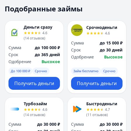
Москва
Москва
Подобранные займы
Н
Н
Набережные Челны
Набережные Челн
Нижний Новгород
Нижний Новгород
Деньги сразу
Срочноденьги
Новокузнецк
Новокузнецк
4.6
4.6
(
14
отзывов
)
Новосибирск
Новосибирск
Сумма
до 15 000 ₽
О
О
Сумма
до 100 000 ₽
Срок
до 30 дней
Омск
Омск
Срок
до 365 дней
Одобрение
Высокое
Оренбург
Оренбург
Одобрение
Высокое
П
П
До 100 000 ₽
Срочно
Займ бесплатно
Срочно
Пенза
Пенза
Пермь
Пермь
Получить деньги
Получить деньги
Р
Р
Ростов-на-Дону
Ростов-на-Дону
Рязань
Рязань
Турбозайм
Быстроденьги
4.6
4.7
С
С
(
14
отзывов
)
(
11
отзывов
)
Самара
Самара
Сумма
до 30 000 ₽
Сумма
до 30 000 ₽
Санкт-Петербург
Санкт-Петербург