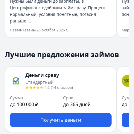
Нужны были деньги до зарплаты, в
Нужны
Дата:
27 октября 2025 г.
Центрофинанс одобрили займ сразу. Процент
займ 
Нужно было срочно закрыть покупку оформила займ без 
нормальный, условия понятные, погасил
ясная
Когда срочно нужны деньги
раньше ...
Рейтинг:
5
Павел
•
Казань
•
26 октября 2025 г.
Мария
Организация:
Бюджет
Город:
Казань
Дата:
26 октября 2025 г.
Лучшие предложения займов
Бюджет реально выручил. Мне одобрили займ за пару ми
Нормально и по делу
Рейтинг:
4
Деньги сразу
Организация:
Деньги сразу
Стандартный
Город:
Казань
4.6
(
14
отзывов
)
Дата:
26 октября 2025 г.
Брал займ в Деньги сразу, решение вышло быстро. Услов
Сумма
Срок
Сумм
до 100 000 ₽
до 365 дней
до 15
Выручили как надо
Рейтинг:
5
Организация:
Центрофинанс
Получить деньги
Город:
Казань
Дата:
26 октября 2025 г.