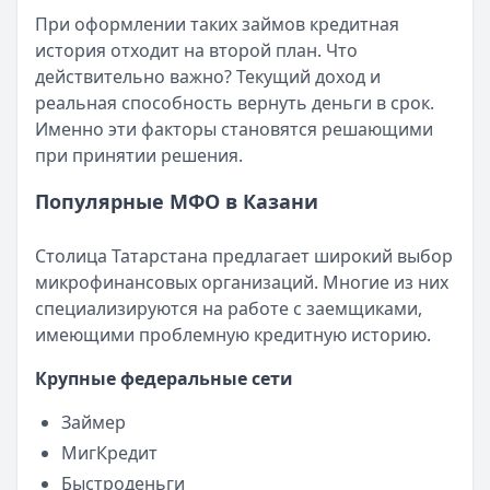
Смс о «одобренном займе» от Bigmani Ru: как действов
При оформлении таких займов кредитная
Кратко:
Пришло СМС об одобрении займа от Bigmani Ru?
история отходит на второй план. Что
Опубликовано:
23 ноября 2025 г.
действительно важно? Текущий доход и
Категория:
МФО
реальная способность вернуть деньги в срок.
Читать новость
Именно эти факторы становятся решающими
Все новости
при принятии решения.
Популярные МФО в Казани
Столица Татарстана предлагает широкий выбор
микрофинансовых организаций. Многие из них
специализируются на работе с заемщиками,
имеющими проблемную кредитную историю.
Крупные федеральные сети
Займер
МигКредит
Быстроденьги