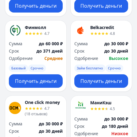
Получить деньги
Получить деньги
Финмолл
Belkacredit
4.7
4.8
Сумма
до 60 000 ₽
Сумма
до 30 000 ₽
Срок
до 371 дней
Срок
до 30 дней
Одобрение
Среднее
Одобрение
Высокое
Базовый
Срочно
Займ бесплатно
Срочно
Получить деньги
Получить деньги
One click money
МаниКэш
4.7
4.5
(
18
отзывов
)
Сумма
до 30 000 ₽
Сумма
до 30 000 ₽
Срок
до 180 дней
Срок
до 30 дней
Одобрение
Низкое