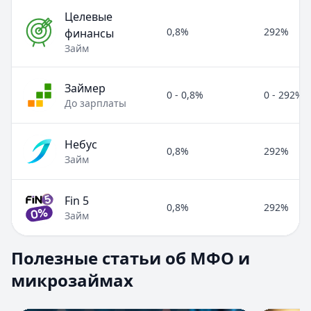
Целевые
0,8%
292%
финансы
Займ
Займер
0 - 0,8%
0 - 292%
До зарплаты
Небус
0,8%
292%
Займ
Fin 5
0,8%
292%
Займ
Полезные статьи об МФО и микрозаймах
Полезные статьи об МФО и
Раздел:
МФО и микрозаймы
. Всего статей:
8
.
микрозаймах
Займ под расписку
Кратко:
Нужны деньги срочно? Рассмотрите займ под рас
Опубликовано:
17 ноября 2025 г.