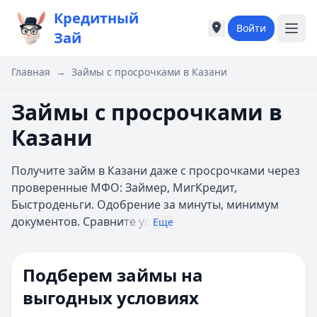
Кредитный
Войти
Города России
Города России
Зай
Популярные города
Популярные город
Москва
Москва
Главная
→
Займы с просрочками в Казани
Санкт-Петербург
Санкт-Петербург
Екатеринбург
Екатеринбург
Займы с просрочками в
Казань
Казань
Казани
А
А
Астрахань
Астрахань
Получите займ в Казани даже с просрочками через
Б
Б
проверенные МФО: Займер, МигКредит,
Барнаул
Барнаул
Быстроденьги. Одобрение за минуты, минимум
Белгород
Белгород
документов. Сравни
те ус
Брянск
Брянск
Еще
В
В
Владивосток
Владивосток
Подберем займы на
Владимир
Владимир
Волгоград
Волгоград
выгодных условиях
Воронеж
Воронеж