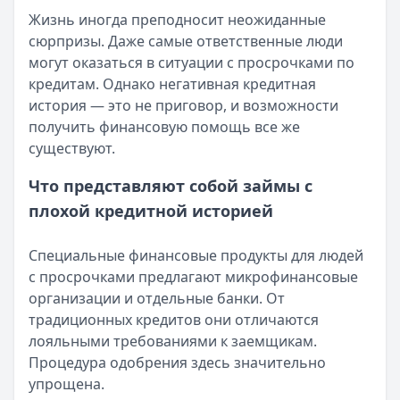
Кратко:
Разбираем, как вернуть переплату или ошибочно
Все статьи
Жизнь иногда преподносит неожиданные
Опубликовано:
5 декабря 2025 г.
сюрпризы. Даже самые ответственные люди
Категория:
МФО
могут оказаться в ситуации с просрочками по
Читать новость
кредитам. Однако негативная кредитная
Срочный микрозайм 15 000 ₽ на карту: свежая подборка
история — это не приговор, и возможности
Кратко:
Нужны 15 000 рублей на карту прямо сегодня? 
получить финансовую помощь все же
Опубликовано:
5 декабря 2025 г.
существуют.
Категория:
МФО
Читать новость
Что представляют собой займы с
Рекордный рост доли клиентов МФО с iPhone: что стоит
плохой кредитной историей
Кратко:
В III квартале 2025 года владельцы iPhone офо
Опубликовано:
5 декабря 2025 г.
Специальные финансовые продукты для людей
Категория:
МФО
с просрочками предлагают микрофинансовые
Читать новость
организации и отдельные банки. От
57 сервисов микрозаймов через Госуслуги: где быстрее
традиционных кредитов они отличаются
Кратко:
Авторизация через Госуслуги ускоряет оформле
лояльными требованиями к заемщикам.
Опубликовано:
23 ноября 2025 г.
Процедура одобрения здесь значительно
Категория:
МФО
упрощена.
Читать новость