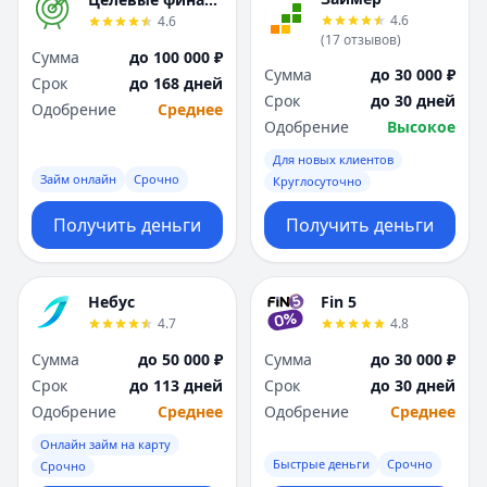
Я
Я
4.6
4.6
Ярославль
Ярославль
(
17
отзывов
)
Сумма
до 100 000 ₽
Вся Россия
Вся Россия
Сумма
до 30 000 ₽
Срок
до 168 дней
Срок
до 30 дней
Одобрение
Среднее
Одобрение
Высокое
Для новых клиентов
Займ онлайн
Срочно
Круглосуточно
Получить деньги
Получить деньги
Небус
Fin 5
4.7
4.8
Сумма
до 50 000 ₽
Сумма
до 30 000 ₽
Срок
до 113 дней
Срок
до 30 дней
Одобрение
Среднее
Одобрение
Среднее
Онлайн займ на карту
Быстрые деньги
Срочно
Срочно