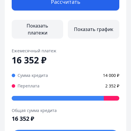
Рассчитать
Взяла займ в Joymoney за несколько минут. Деньги на к
Страницы отзывов:
Все отзывы
Показать
Показать график
платежи
Ежемесячный платеж
16 352
₽
Сумма кредита
14 000
₽
Переплата
2 352
₽
Общая сумма кредита
16 352
₽