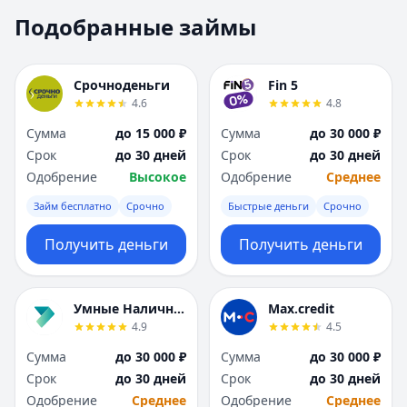
Москва
Москва
Подобранные займы
Н
Н
Набережные Челны
Набережные Челн
Нижний Новгород
Нижний Новгород
Срочноденьги
Fin 5
Новокузнецк
Новокузнецк
4.6
4.8
Новосибирск
Новосибирск
Сумма
до 15 000 ₽
Сумма
до 30 000 ₽
О
О
Срок
до 30 дней
Срок
до 30 дней
Омск
Омск
Одобрение
Высокое
Одобрение
Среднее
Оренбург
Оренбург
Займ бесплатно
Срочно
Быстрые деньги
Срочно
П
П
Пенза
Пенза
Получить деньги
Получить деньги
Пермь
Пермь
Р
Р
Ростов-на-Дону
Ростов-на-Дону
Умные Наличные
Max.credit
Рязань
Рязань
4.9
4.5
С
С
Сумма
до 30 000 ₽
Сумма
до 30 000 ₽
Самара
Самара
Срок
до 30 дней
Срок
до 30 дней
Санкт-Петербург
Санкт-Петербург
Одобрение
Среднее
Одобрение
Среднее