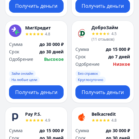
Получить деньги
Получить деньги
ДоброЗайм
МигКредит
4.5
4.8
(
11
отзывов
)
Сумма
до 30 000 ₽
Сумма
до 15 000 ₽
Срок
до 30 дней
Срок
до 7 дней
Одобрение
Высокое
Одобрение
Низкое
Займ онлайн
Без справок
На любые цели
Круглосуточно
Получить деньги
Получить деньги
Pay P.S.
Belkacredit
4.9
4.8
Сумма
до 15 000 ₽
Сумма
до 30 000 ₽
Срок
до 30 дней
Срок
до 30 дней