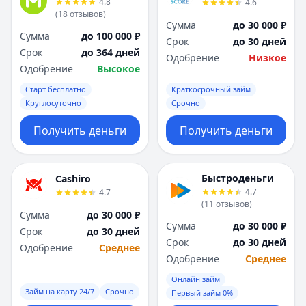
4.8
4.6
Я
Я
(
18
отзывов
)
Ярославль
Ярославль
Сумма
до 30 000 ₽
Сумма
до 100 000 ₽
Вся Россия
Вся Россия
Срок
до 30 дней
Срок
до 364 дней
Одобрение
Низкое
Одобрение
Высокое
Старт бесплатно
Краткосрочный займ
Круглосуточно
Срочно
Получить деньги
Получить деньги
Быстроденьги
Cashiro
4.7
4.7
(
11
отзывов
)
Сумма
до 30 000 ₽
Сумма
до 30 000 ₽
Срок
до 30 дней
Срок
до 30 дней
Одобрение
Среднее
Одобрение
Среднее
Онлайн займ
Займ на карту 24/7
Срочно
Первый займ 0%