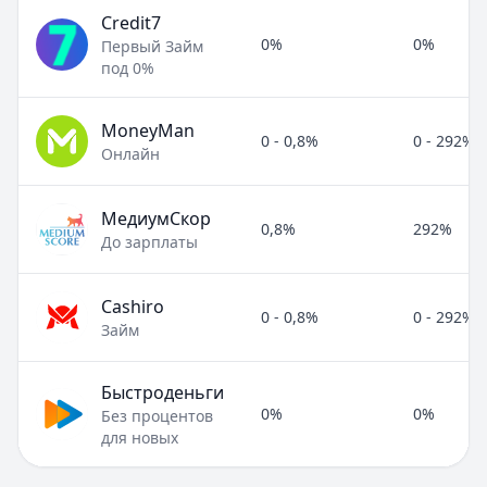
Credit7
0%
0%
Первый Займ
под 0%
MoneyMan
0 - 0,8%
0 - 292%
Онлайн
МедиумСкор
0,8%
292%
До зарплаты
Cashiro
0 - 0,8%
0 - 292%
Займ
Быстроденьги
0%
0%
Без процентов
для новых
Полезные статьи об МФО и микрозаймах