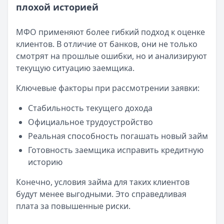
Кратко:
Авторизация через Госуслуги ускоряет оформле
плохой историей
Опубликовано:
23 ноября 2025 г.
Категория:
МФО
МФО применяют более гибкий подход к оценке
Читать новость
клиентов. В отличие от банков, они не только
Смс о «одобренном займе» от Bigmani Ru: как действов
смотрят на прошлые ошибки, но и анализируют
Кратко:
Пришло СМС об одобрении займа от Bigmani Ru?
текущую ситуацию заемщика.
Опубликовано:
23 ноября 2025 г.
Категория:
МФО
Ключевые факторы при рассмотрении заявки:
Читать новость
Стабильность текущего дохода
Все новости
Официальное трудоустройство
Реальная способность погашать новый займ
Готовность заемщика исправить кредитную
историю
Конечно, условия займа для таких клиентов
будут менее выгодными. Это справедливая
плата за повышенные риски.