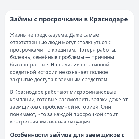
Кратко:
Нужны деньги прямо сейчас? Получите онлайн-з
Категория:
МФО
Опубликовано:
16 ноября 2025 г.
Читать новость
Категория:
МФО и микрозаймы
Займы с просрочками в Краснодаре
Возврат переплаты в «Займере»: актуальная инструкци
Читать статью
Кратко:
Разбираем, как вернуть переплату или ошибочно
Все статьи
Жизнь непредсказуема. Даже самые
Опубликовано:
5 декабря 2025 г.
ответственные люди могут столкнуться с
Категория:
МФО
просрочками по кредитам. Потеря работы,
Читать новость
болезнь, семейные проблемы — причины
Срочный микрозайм 15 000 ₽ на карту: свежая подборка
бывают разные. Но наличие негативной
Кратко:
Нужны 15 000 рублей на карту прямо сегодня? 
кредитной истории не означает полное
Опубликовано:
5 декабря 2025 г.
закрытие доступа к заемным средствам.
Категория:
МФО
Читать новость
В Краснодаре работают микрофинансовые
Рекордный рост доли клиентов МФО с iPhone: что стоит
компании, готовые рассмотреть заявки даже от
Кратко:
В III квартале 2025 года владельцы iPhone офо
заемщиков с проблемной историей. Они
Опубликовано:
5 декабря 2025 г.
понимают, что за каждой просрочкой стоит
Категория:
МФО
конкретная жизненная ситуация.
Читать новость
57 сервисов микрозаймов через Госуслуги: где быстрее
Особенности займов для заемщиков с