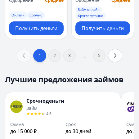
Одобрение
Среднее
Одобрение
Среднее
Займ онлайн
Онлайн
Срочно
Круглосуточно
Получить деньги
Получить деньги
...
1
2
3
5
Лучшие предложения займов
Срочноденьги
Займ
4.6
Сумма
Срок
Сумм
до 15 000 ₽
до 30 дней
до 30