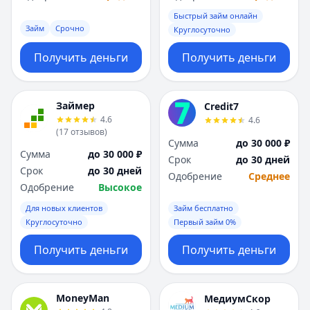
Саратов
Саратов
Быстрый займ онлайн
Севастополь
Севастополь
Займ
Срочно
Круглосуточно
Сочи
Сочи
Сургут
Сургут
Получить деньги
Получить деньги
Т
Т
Тверь
Тверь
Тольятти
Тольятти
Займер
Credit7
Томск
Томск
4.6
4.6
(
17
отзывов
)
Тула
Тула
Сумма
до 30 000 ₽
Тюмень
Тюмень
Сумма
до 30 000 ₽
Срок
до 30 дней
У
У
Срок
до 30 дней
Одобрение
Среднее
Ульяновск
Ульяновск
Одобрение
Высокое
Уфа
Уфа
Для новых клиентов
Займ бесплатно
Х
Х
Круглосуточно
Первый займ 0%
Хабаровск
Хабаровск
Получить деньги
Получить деньги
Ч
Ч
Чебоксары
Чебоксары
Челябинск
Челябинск
MoneyMan
МедиумСкор
Чита
Чита