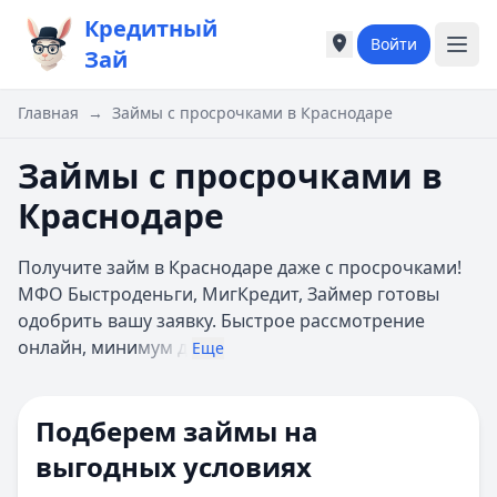
Кредитный
Войти
Города России
Города России
Зай
Популярные города
Популярные город
Москва
Москва
Главная
→
Займы с просрочками в Краснодаре
Санкт-Петербург
Санкт-Петербург
Екатеринбург
Екатеринбург
Займы с просрочками в
Казань
Казань
Краснодаре
А
А
Астрахань
Астрахань
Получите займ в Краснодаре даже с просрочками!
Б
Б
МФО Быстроденьги, МигКредит, Займер готовы
Барнаул
Барнаул
одобрить вашу заявку. Быстрое рассмотрение
Белгород
Белгород
онлайн, мини
мум д
Брянск
Брянск
Еще
В
В
Владивосток
Владивосток
Подберем займы на
Владимир
Владимир
Волгоград
Волгоград
выгодных условиях
Воронеж
Воронеж