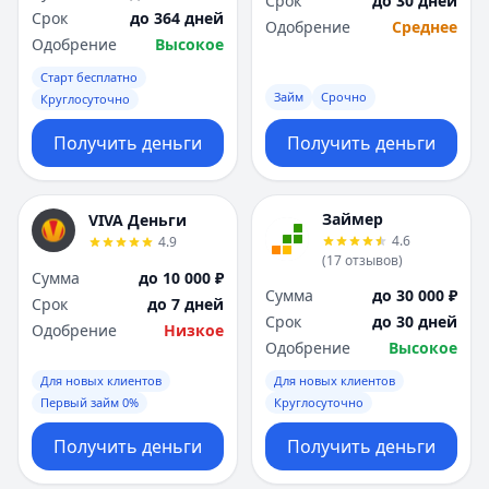
Срок
до 30 дней
Саратов
Саратов
Срок
до 364 дней
Одобрение
Среднее
Севастополь
Севастополь
Одобрение
Высокое
Сочи
Сочи
Старт бесплатно
Сургут
Сургут
Займ
Срочно
Круглосуточно
Т
Т
Тверь
Тверь
Получить деньги
Получить деньги
Тольятти
Тольятти
Томск
Томск
Тула
Тула
Займер
VIVA Деньги
Тюмень
Тюмень
4.6
4.9
(
17
отзывов
)
У
У
Сумма
до 10 000 ₽
Ульяновск
Ульяновск
Сумма
до 30 000 ₽
Срок
до 7 дней
Уфа
Уфа
Срок
до 30 дней
Одобрение
Низкое
Х
Х
Одобрение
Высокое
Хабаровск
Хабаровск
Для новых клиентов
Для новых клиентов
Ч
Ч
Первый займ 0%
Круглосуточно
Чебоксары
Чебоксары
Получить деньги
Получить деньги
Челябинск
Челябинск
Чита
Чита