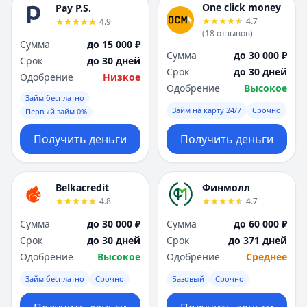
One click money
Pay P.S.
4.7
4.9
(
18
отзывов
)
Сумма
до 15 000 ₽
Сумма
до 30 000 ₽
Срок
до 30 дней
Срок
до 30 дней
Одобрение
Низкое
Одобрение
Высокое
Займ бесплатно
Займ на карту 24/7
Срочно
Первый займ 0%
Получить деньги
Получить деньги
Belkacredit
Финмолл
4.8
4.7
Сумма
до 30 000 ₽
Сумма
до 60 000 ₽
Срок
до 30 дней
Срок
до 371 дней
Одобрение
Высокое
Одобрение
Среднее
Займ бесплатно
Срочно
Базовый
Срочно