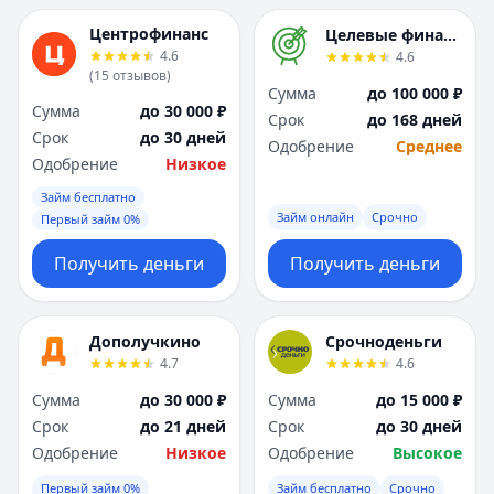
Я
Я
Центрофинанс
Целевые финансы
Ярославль
Ярославль
4.6
4.6
Вся Россия
Вся Россия
(
15
отзывов
)
Сумма
до 100 000 ₽
Сумма
до 30 000 ₽
Срок
до 168 дней
Срок
до 30 дней
Одобрение
Среднее
Одобрение
Низкое
Займ бесплатно
Займ онлайн
Срочно
Первый займ 0%
Получить деньги
Получить деньги
Дополучкино
Срочноденьги
4.7
4.6
Сумма
до 30 000 ₽
Сумма
до 15 000 ₽
Срок
до 21 дней
Срок
до 30 дней
Одобрение
Низкое
Одобрение
Высокое
Первый займ 0%
Займ бесплатно
Срочно