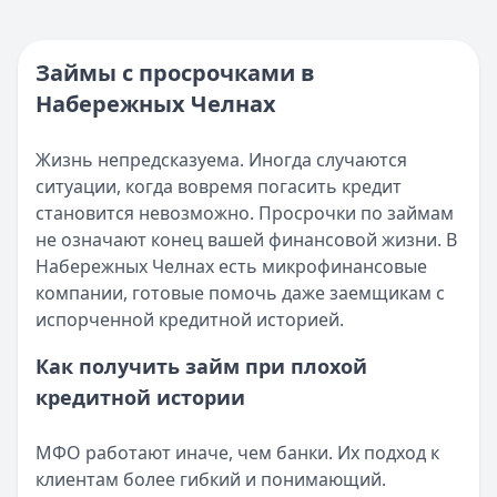
Кратко:
Нужны деньги прямо сейчас? Получите онлайн-з
Категория:
МФО
Опубликовано:
16 ноября 2025 г.
Читать новость
Категория:
МФО и микрозаймы
Займы с просрочками в
Возврат переплаты в «Займере»: актуальная инструкци
Читать статью
Набережных Челнах
Кратко:
Разбираем, как вернуть переплату или ошибочно
Все статьи
Опубликовано:
5 декабря 2025 г.
Категория:
МФО
Жизнь непредсказуема. Иногда случаются
Читать новость
ситуации, когда вовремя погасить кредит
Срочный микрозайм 15 000 ₽ на карту: свежая подборка
становится невозможно. Просрочки по займам
Кратко:
Нужны 15 000 рублей на карту прямо сегодня? 
не означают конец вашей финансовой жизни. В
Опубликовано:
5 декабря 2025 г.
Набережных Челнах есть микрофинансовые
Категория:
МФО
компании, готовые помочь даже заемщикам с
Читать новость
испорченной кредитной историей.
Рекордный рост доли клиентов МФО с iPhone: что стоит
Как получить займ при плохой
Кратко:
В III квартале 2025 года владельцы iPhone офо
кредитной истории
Опубликовано:
5 декабря 2025 г.
Категория:
МФО
Читать новость
МФО работают иначе, чем банки. Их подход к
57 сервисов микрозаймов через Госуслуги: где быстрее
клиентам более гибкий и понимающий.