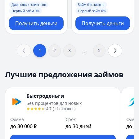
Для новых клиентов
Займ бесплатно
Первый займ 0%
Первый займ 0%
Получить деньги
Получить деньги
...
1
2
3
5
Лучшие предложения займов
Быстроденьги
Без процентов для новых
4.7
(
11
отзывов
)
Сумма
Срок
Сумм
до 30 000 ₽
до 30 дней
до 50