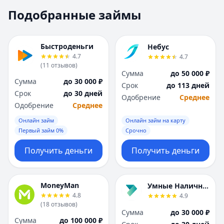
Москва
Москва
Подобранные займы
Н
Н
Набережные Челны
Набережные Челн
Нижний Новгород
Нижний Новгород
Быстроденьги
Небус
Новокузнецк
Новокузнецк
4.7
4.7
(
11
отзывов
)
Новосибирск
Новосибирск
Сумма
до 50 000 ₽
О
О
Сумма
до 30 000 ₽
Срок
до 113 дней
Омск
Омск
Срок
до 30 дней
Одобрение
Среднее
Оренбург
Оренбург
Одобрение
Среднее
П
П
Онлайн займ
Онлайн займ на карту
Пенза
Пенза
Первый займ 0%
Срочно
Пермь
Пермь
Получить деньги
Получить деньги
Р
Р
Ростов-на-Дону
Ростов-на-Дону
Рязань
Рязань
MoneyMan
Умные Наличные
С
С
4.8
4.9
Самара
Самара
(
18
отзывов
)
Сумма
до 30 000 ₽
Санкт-Петербург
Санкт-Петербург
Сумма
до 100 000 ₽