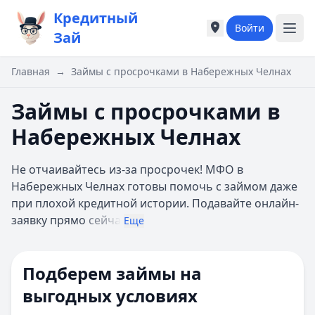
Кредитный
Войти
Города России
Города России
Зай
Популярные города
Популярные город
Москва
Москва
Главная
→
Займы с просрочками в Набережных Челнах
Санкт-Петербург
Санкт-Петербург
Екатеринбург
Екатеринбург
Займы с просрочками в
Казань
Казань
Набережных Челнах
А
А
Астрахань
Астрахань
Не отчаивайтесь из-за просрочек! МФО в
Б
Б
Набережных Челнах готовы помочь с займом даже
Барнаул
Барнаул
при плохой кредитной истории. Подавайте онлайн-
Белгород
Белгород
заявку прямо
сейча
Брянск
Брянск
Еще
В
В
Владивосток
Владивосток
Подберем займы на
Владимир
Владимир
Волгоград
Волгоград
выгодных условиях
Воронеж
Воронеж