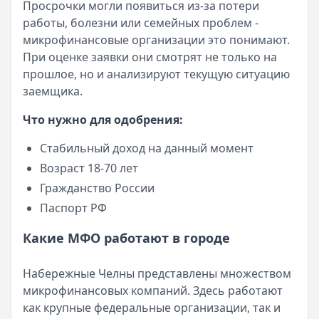
Кратко:
Авторизация через Госуслуги ускоряет оформле
Просрочки могли появиться из-за потери
Опубликовано:
23 ноября 2025 г.
работы, болезни или семейных проблем -
Категория:
МФО
микрофинансовые организации это понимают.
Читать новость
При оценке заявки они смотрят не только на
Смс о «одобренном займе» от Bigmani Ru: как действов
прошлое, но и анализируют текущую ситуацию
Кратко:
Пришло СМС об одобрении займа от Bigmani Ru?
заемщика.
Опубликовано:
23 ноября 2025 г.
Что нужно для одобрения:
Категория:
МФО
Читать новость
Стабильный доход на данный момент
Все новости
Возраст 18-70 лет
Гражданство России
Паспорт РФ
Какие МФО работают в городе
Набережные Челны представлены множеством
микрофинансовых компаний. Здесь работают
как крупные федеральные организации, так и