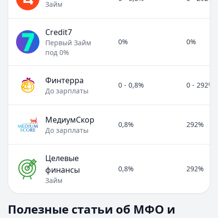
Займ
Credit7
0%
0%
Первый Займ
под 0%
Финтерра
0 - 0,8%
0 - 292%
До зарплаты
МедиумСкор
0,8%
292%
До зарплаты
Целевые
0,8%
292%
финансы
Займ
Полезные статьи об МФО и микрозаймах
Полезные статьи об МФО и
Раздел:
МФО и микрозаймы
. Всего статей:
8
.