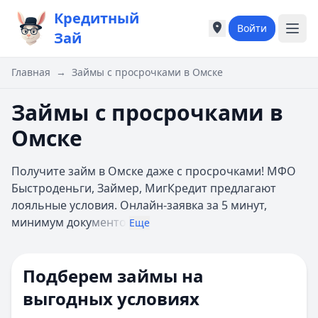
Кредитный
Войти
Города России
Города России
Зай
Популярные города
Популярные город
Москва
Москва
Главная
→
Займы с просрочками в Омске
Санкт-Петербург
Санкт-Петербург
Екатеринбург
Екатеринбург
Займы с просрочками в
Казань
Казань
Омске
А
А
Астрахань
Астрахань
Получите займ в Омске даже с просрочками! МФО
Б
Б
Быстроденьги, Займер, МигКредит предлагают
Барнаул
Барнаул
лояльные условия. Онлайн-заявка за 5 минут,
Белгород
Белгород
минимум доку
менто
Брянск
Брянск
Еще
В
В
Владивосток
Владивосток
Подберем займы на
Владимир
Владимир
Волгоград
Волгоград
выгодных условиях
Воронеж
Воронеж