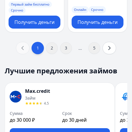
Первый займ бесплатно
Онлайн
Срочно
Срочно
Получить деньги
Получить деньги
...
1
2
3
5
Лучшие предложения займов
Max.credit
Займ
4.5
Сумма
Срок
Сумм
до 30 000 ₽
до 30 дней
до 30