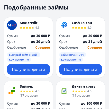
Москва
Москва
Подобранные займы
Н
Н
Набережные Челны
Набережные Челн
Нижний Новгород
Нижний Новгород
Max.credit
Cash To You
Новокузнецк
Новокузнецк
4.5
4.9
Новосибирск
Новосибирск
Сумма
до 30 000 ₽
Сумма
до 30 000 ₽
О
О
Срок
до 30 дней
Срок
до 31 дней
Омск
Омск
Одобрение
Среднее
Одобрение
Среднее
Оренбург
Оренбург
Быстрый займ онлайн
Займ онлайн 24/7
П
П
Круглосуточно
Круглосуточно
Пенза
Пенза
Пермь
Пермь
Получить деньги
Получить деньги
Р
Р
Ростов-на-Дону
Ростов-на-Дону
Рязань
Рязань
Займер
Деньги сразу
4.6
4.6
С
С
(
17
отзывов
)
(
14
отзывов
)
Самара
Самара
Сумма
до 30 000 ₽
Сумма
до 100 000 ₽
Санкт-Петербург
Санкт-Петербург