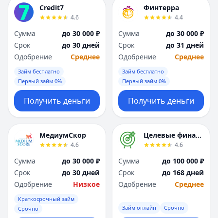
Я
Я
Credit7
Финтерра
Ярославль
Ярославль
4.6
4.4
Вся Россия
Вся Россия
Сумма
до 30 000 ₽
Сумма
до 30 000 ₽
Срок
до 30 дней
Срок
до 31 дней
Одобрение
Среднее
Одобрение
Среднее
Займ бесплатно
Займ бесплатно
Первый займ 0%
Первый займ 0%
Получить деньги
Получить деньги
МедиумСкор
Целевые финансы
4.6
4.6
Сумма
до 30 000 ₽
Сумма
до 100 000 ₽
Срок
до 30 дней
Срок
до 168 дней
Одобрение
Низкое
Одобрение
Среднее
Краткосрочный займ
Займ онлайн
Срочно
Срочно