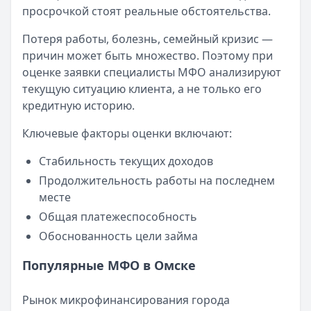
просрочкой стоят реальные обстоятельства.
Категория:
МФО
Читать новость
Потеря работы, болезнь, семейный кризис —
Смс о «одобренном займе» от Bigmani Ru: как действов
причин может быть множество. Поэтому при
Кратко:
Пришло СМС об одобрении займа от Bigmani Ru?
оценке заявки специалисты МФО анализируют
Опубликовано:
23 ноября 2025 г.
текущую ситуацию клиента, а не только его
Категория:
МФО
кредитную историю.
Читать новость
Все новости
Ключевые факторы оценки включают:
Стабильность текущих доходов
Продолжительность работы на последнем
месте
Общая платежеспособность
Обоснованность цели займа
Популярные МФО в Омске
Рынок микрофинансирования города