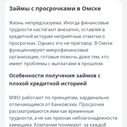
Опубликовано:
16 ноября 2025 г.
Читать новость
Категория:
МФО и микрозаймы
Займы с просрочками в Омске
Возврат переплаты в «Займере»: актуальная инструкци
Читать статью
Кратко:
Разбираем, как вернуть переплату или ошибочно
Все статьи
Жизнь непредсказуема. Иногда финансовые
Опубликовано:
5 декабря 2025 г.
трудности настигают внезапно, оставляя в
Категория:
МФО
кредитной истории неприятные отметки о
Читать новость
просрочках. Однако это не приговор. В Омске
Срочный микрозайм 15 000 ₽ на карту: свежая подборка
функционируют микрофинансовые
Кратко:
Нужны 15 000 рублей на карту прямо сегодня? 
организации, готовые помочь даже тем, кто
Опубликовано:
5 декабря 2025 г.
имеет проблемы с выплатами в прошлом.
Категория:
МФО
Читать новость
Особенности получения займов с
Рекордный рост доли клиентов МФО с iPhone: что стоит
плохой кредитной историей
Кратко:
В III квартале 2025 года владельцы iPhone офо
Опубликовано:
5 декабря 2025 г.
МФО работают по принципам, кардинально
Категория:
МФО
отличающимся от банковских. Просрочки
Читать новость
рассматриваются ими как временные
57 сервисов микрозаймов через Госуслуги: где быстрее
трудности, а не как признак неблагонадежности
Кратко:
Авторизация через Госуслуги ускоряет оформле
заемщика. Компании понимают: за каждой
Опубликовано:
23 ноября 2025 г.