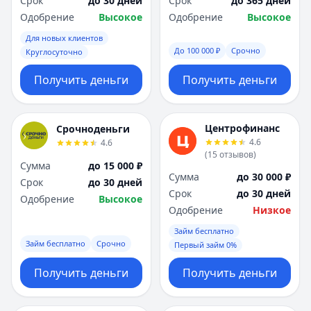
Срок
до 30 дней
Срок
до 365 дней
Саратов
Саратов
Одобрение
Высокое
Одобрение
Высокое
Севастополь
Севастополь
Сочи
Сочи
Для новых клиентов
Сургут
Сургут
До 100 000 ₽
Срочно
Круглосуточно
Т
Т
Получить деньги
Получить деньги
Тверь
Тверь
Тольятти
Тольятти
Томск
Томск
Центрофинанс
Срочноденьги
Тула
Тула
4.6
4.6
Тюмень
Тюмень
(
15
отзывов
)
Сумма
до 15 000 ₽
У
У
Сумма
до 30 000 ₽
Срок
до 30 дней
Ульяновск
Ульяновск
Срок
до 30 дней
Одобрение
Высокое
Уфа
Уфа
Одобрение
Низкое
Х
Х
Займ бесплатно
Хабаровск
Хабаровск
Займ бесплатно
Срочно
Первый займ 0%
Ч
Ч
Чебоксары
Чебоксары
Получить деньги
Получить деньги
Челябинск
Челябинск
Чита
Чита