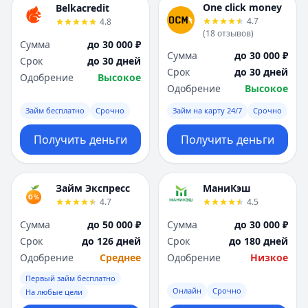
One click money
Belkacredit
4.7
4.8
(
18
отзывов
)
Сумма
до 30 000 ₽
Сумма
до 30 000 ₽
Срок
до 30 дней
Срок
до 30 дней
Одобрение
Высокое
Одобрение
Высокое
Займ бесплатно
Срочно
Займ на карту 24/7
Срочно
Получить деньги
Получить деньги
Займ Экспресс
МаниКэш
4.7
4.5
Сумма
до 50 000 ₽
Сумма
до 30 000 ₽
Срок
до 126 дней
Срок
до 180 дней
Одобрение
Среднее
Одобрение
Низкое
Первый займ бесплатно
Онлайн
Срочно
На любые цели