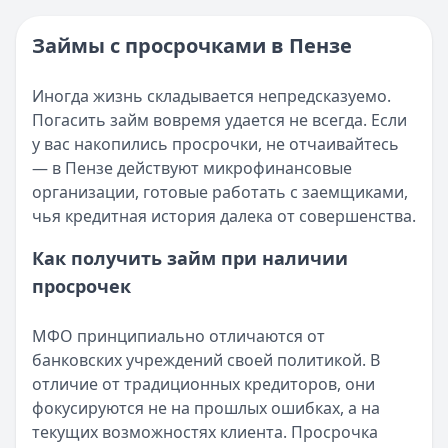
Категория:
МФО
Опубликовано:
16 ноября 2025 г.
Читать новость
Категория:
МФО и микрозаймы
Займы с просрочками в Пензе
Возврат переплаты в «Займере»: актуальная инструкци
Читать статью
Кратко:
Разбираем, как вернуть переплату или ошибочно
Все статьи
Иногда жизнь складывается непредсказуемо.
Опубликовано:
5 декабря 2025 г.
Погасить займ вовремя удается не всегда. Если
Категория:
МФО
у вас накопились просрочки, не отчаивайтесь
Читать новость
— в Пензе действуют микрофинансовые
Срочный микрозайм 15 000 ₽ на карту: свежая подборка
организации, готовые работать с заемщиками,
Кратко:
Нужны 15 000 рублей на карту прямо сегодня? 
чья кредитная история далека от совершенства.
Опубликовано:
5 декабря 2025 г.
Категория:
МФО
Как получить займ при наличии
Читать новость
просрочек
Рекордный рост доли клиентов МФО с iPhone: что стоит
Кратко:
В III квартале 2025 года владельцы iPhone офо
МФО принципиально отличаются от
Опубликовано:
5 декабря 2025 г.
банковских учреждений своей политикой. В
Категория:
МФО
отличие от традиционных кредиторов, они
Читать новость
фокусируются не на прошлых ошибках, а на
57 сервисов микрозаймов через Госуслуги: где быстрее
текущих возможностях клиента. Просрочка
Кратко:
Авторизация через Госуслуги ускоряет оформле