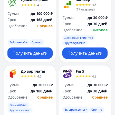
Я
Я
4.6
4.6
Ярославль
Ярославль
(
17
отзывов
)
Сумма
до 100 000 ₽
Вся Россия
Вся Россия
Сумма
до 30 000 ₽
Срок
до 168 дней
Срок
до 30 дней
Одобрение
Среднее
Одобрение
Высокое
Для новых клиентов
Займ онлайн
Срочно
Круглосуточно
Получить деньги
Получить деньги
До зарплаты
Fin 5
4.6
4.8
Сумма
до 30 000 ₽
Сумма
до 30 000 ₽
Срок
до 180 дней
Срок
до 30 дней
Одобрение
Среднее
Одобрение
Среднее
Займ онлайн
Быстрые деньги
Срочно
Круглосуточно