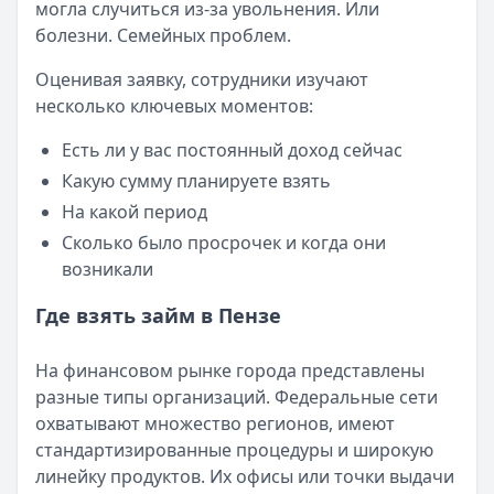
могла случиться из-за увольнения. Или
Опубликовано:
23 ноября 2025 г.
болезни. Семейных проблем.
Категория:
МФО
Читать новость
Оценивая заявку, сотрудники изучают
Смс о «одобренном займе» от Bigmani Ru: как действов
несколько ключевых моментов:
Кратко:
Пришло СМС об одобрении займа от Bigmani Ru?
Опубликовано:
23 ноября 2025 г.
Есть ли у вас постоянный доход сейчас
Категория:
МФО
Какую сумму планируете взять
Читать новость
На какой период
Все новости
Сколько было просрочек и когда они
возникали
Где взять займ в Пензе
На финансовом рынке города представлены
разные типы организаций. Федеральные сети
охватывают множество регионов, имеют
стандартизированные процедуры и широкую
линейку продуктов. Их офисы или точки выдачи