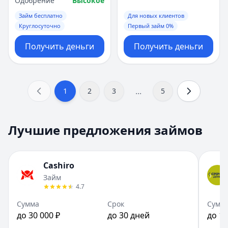
Одобрение
Высокое
Займ бесплатно
Для новых клиентов
Круглосуточно
Первый займ 0%
Получить деньги
Получить деньги
...
1
2
3
5
Лучшие предложения займов
Cashiro
Займ
4.7
Сумма
Срок
Сумм
до 30 000 ₽
до 30 дней
до 15