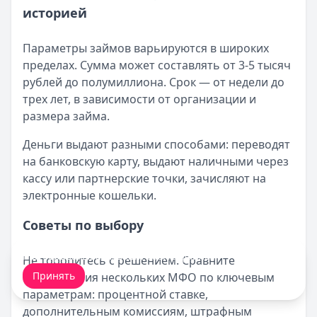
историей
Параметры займов варьируются в широких
пределах. Сумма может составлять от 3-5 тысяч
рублей до полумиллиона. Срок — от недели до
трех лет, в зависимости от организации и
размера займа.
Деньги выдают разными способами: переводят
на банковскую карту, выдают наличными через
кассу или партнерские точки, зачисляют на
электронные кошельки.
Советы по выбору
Мы обрабатываем ваши
cookie-файлы
.
Не торопитесь с решением. Сравните
Принять
предложения нескольких МФО по ключевым
параметрам: процентной ставке,
дополнительным комиссиям, штрафным