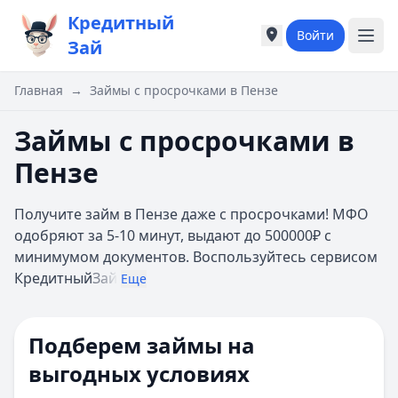
Кредитный
Войти
Города России
Города России
Зай
Популярные города
Популярные город
Москва
Москва
Главная
→
Займы с просрочками в Пензе
Санкт-Петербург
Санкт-Петербург
Екатеринбург
Екатеринбург
Займы с просрочками в
Казань
Казань
Пензе
А
А
Астрахань
Астрахань
Получите займ в Пензе даже с просрочками! МФО
Б
Б
одобряют за 5-10 минут, выдают до 500000₽ с
Барнаул
Барнаул
минимумом документов. Воспользуйтесь сервисом
Белгород
Белгород
Кредитный
Зай
Брянск
Брянск
Еще
В
В
Владивосток
Владивосток
Подберем займы на
Владимир
Владимир
Волгоград
Волгоград
выгодных условиях
Воронеж
Воронеж