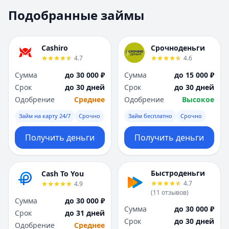
Москва
Москва
Подобранные займы
Н
Н
Набережные Челны
Набережные Челн
Нижний Новгород
Нижний Новгород
Cashiro
Срочноденьги
Новокузнецк
Новокузнецк
4.7
4.6
Новосибирск
Новосибирск
Сумма
до 30 000 ₽
Сумма
до 15 000 ₽
О
О
Срок
до 30 дней
Срок
до 30 дней
Омск
Омск
Одобрение
Среднее
Одобрение
Высокое
Оренбург
Оренбург
Займ на карту 24/7
Срочно
Займ бесплатно
Срочно
П
П
Пенза
Пенза
Получить деньги
Получить деньги
Пермь
Пермь
Р
Р
Ростов-на-Дону
Ростов-на-Дону
Быстроденьги
Cash To You
Рязань
Рязань
4.7
4.9
С
С
(
11
отзывов
)
Сумма
до 30 000 ₽
Самара
Самара
Сумма
до 30 000 ₽
Срок
до 31 дней
Санкт-Петербург
Санкт-Петербург
Срок
до 30 дней
Одобрение
Среднее