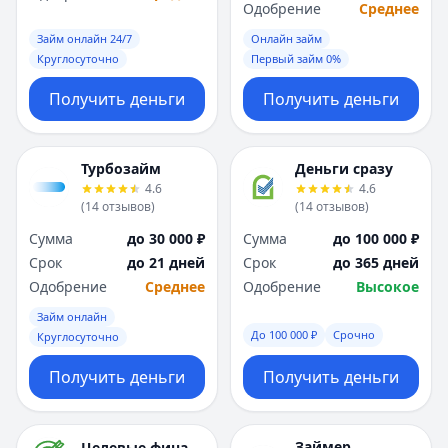
Саратов
Саратов
Одобрение
Среднее
Севастополь
Севастополь
Займ онлайн 24/7
Онлайн займ
Сочи
Сочи
Круглосуточно
Первый займ 0%
Сургут
Сургут
Т
Т
Получить деньги
Получить деньги
Тверь
Тверь
Тольятти
Тольятти
Турбозайм
Деньги сразу
Томск
Томск
4.6
4.6
Тула
Тула
(
14
отзывов
)
(
14
отзывов
)
Тюмень
Тюмень
Сумма
до 30 000 ₽
Сумма
до 100 000 ₽
У
У
Срок
до 21 дней
Срок
до 365 дней
Ульяновск
Ульяновск
Одобрение
Среднее
Одобрение
Высокое
Уфа
Уфа
Х
Х
Займ онлайн
До 100 000 ₽
Срочно
Хабаровск
Хабаровск
Круглосуточно
Ч
Ч
Получить деньги
Получить деньги
Чебоксары
Чебоксары
Челябинск
Челябинск
Чита
Чита
Займер
Целевые финансы