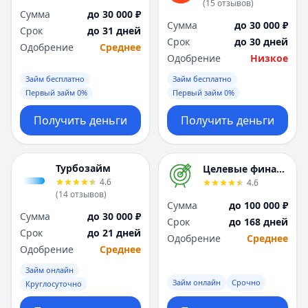
(
15
отзывов
)
Я
Я
Сумма
до 30 000 ₽
Ярославль
Ярославль
Сумма
до 30 000 ₽
Срок
до 31 дней
Вся Россия
Вся Россия
Срок
до 30 дней
Одобрение
Среднее
Одобрение
Низкое
Займ бесплатно
Займ бесплатно
Первый займ 0%
Первый займ 0%
Получить деньги
Получить деньги
Турбозайм
Целевые финансы
4.6
4.6
(
14
отзывов
)
Сумма
до 100 000 ₽
Сумма
до 30 000 ₽
Срок
до 168 дней
Срок
до 21 дней
Одобрение
Среднее
Одобрение
Среднее
Займ онлайн
Займ онлайн
Срочно
Круглосуточно