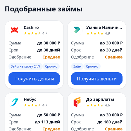
Москва
Москва
Подобранные займы
Н
Н
Набережные Челны
Набережные Челн
Нижний Новгород
Нижний Новгород
Cashiro
Умные Наличные
Новокузнецк
Новокузнецк
4.7
4.9
Новосибирск
Новосибирск
Сумма
до 30 000 ₽
Сумма
до 30 000 ₽
О
О
Срок
до 30 дней
Срок
до 30 дней
Омск
Омск
Одобрение
Среднее
Одобрение
Среднее
Оренбург
Оренбург
Займ на карту 24/7
Срочно
Займ
Срочно
П
П
Пенза
Пенза
Получить деньги
Получить деньги
Пермь
Пермь
Р
Р
Ростов-на-Дону
Ростов-на-Дону
Небус
До зарплаты
Рязань
Рязань
4.7
4.6
С
С
Сумма
до 50 000 ₽
Сумма
до 30 000 ₽
Самара
Самара
Срок
до 113 дней
Срок
до 180 дней
Санкт-Петербург
Санкт-Петербург
Одобрение
Среднее
Одобрение
Среднее