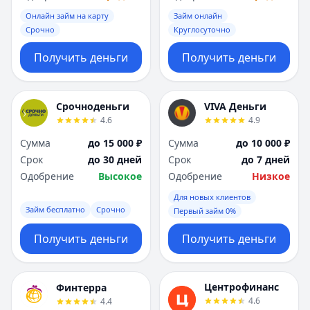
Саратов
Саратов
Онлайн займ на карту
Займ онлайн
Севастополь
Севастополь
Срочно
Круглосуточно
Сочи
Сочи
Сургут
Сургут
Получить деньги
Получить деньги
Т
Т
Тверь
Тверь
Тольятти
Тольятти
Срочноденьги
VIVA Деньги
Томск
Томск
4.6
4.9
Тула
Тула
Сумма
до 15 000 ₽
Сумма
до 10 000 ₽
Тюмень
Тюмень
Срок
до 30 дней
Срок
до 7 дней
У
У
Одобрение
Высокое
Одобрение
Низкое
Ульяновск
Ульяновск
Для новых клиентов
Уфа
Уфа
Займ бесплатно
Срочно
Первый займ 0%
Х
Х
Хабаровск
Хабаровск
Получить деньги
Получить деньги
Ч
Ч
Чебоксары
Чебоксары
Челябинск
Челябинск
Центрофинанс
Финтерра
Чита
Чита
4.6
4.4