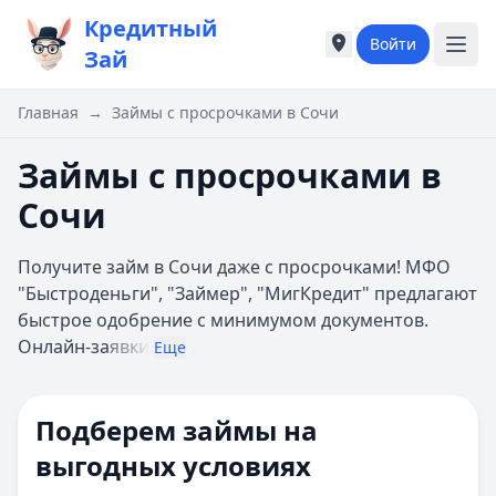
Кредитный
Войти
Города России
Города России
Зай
Популярные города
Популярные город
Москва
Москва
Главная
→
Займы с просрочками в Сочи
Санкт-Петербург
Санкт-Петербург
Екатеринбург
Екатеринбург
Займы с просрочками в
Казань
Казань
Сочи
А
А
Астрахань
Астрахань
Получите займ в Сочи даже с просрочками! МФО
Б
Б
"Быстроденьги", "Займер", "МигКредит" предлагают
Барнаул
Барнаул
быстрое одобрение с минимумом документов.
Белгород
Белгород
Онлайн-за
явки
Брянск
Брянск
Еще
В
В
Владивосток
Владивосток
Подберем займы на
Владимир
Владимир
Волгоград
Волгоград
выгодных условиях
Воронеж
Воронеж