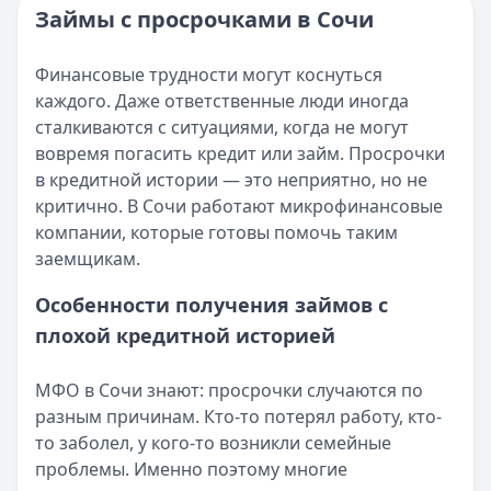
Категория:
МФО и микрозаймы
Займы с просрочками в Сочи
Возврат переплаты в «Займере»: актуальная инструкци
Читать статью
Кратко:
Разбираем, как вернуть переплату или ошибочно
Все статьи
Финансовые трудности могут коснуться
Опубликовано:
5 декабря 2025 г.
каждого. Даже ответственные люди иногда
Категория:
МФО
сталкиваются с ситуациями, когда не могут
Читать новость
вовремя погасить кредит или займ. Просрочки
Срочный микрозайм 15 000 ₽ на карту: свежая подборка
в кредитной истории — это неприятно, но не
Кратко:
Нужны 15 000 рублей на карту прямо сегодня? 
критично. В Сочи работают микрофинансовые
Опубликовано:
5 декабря 2025 г.
компании, которые готовы помочь таким
Категория:
МФО
заемщикам.
Читать новость
Рекордный рост доли клиентов МФО с iPhone: что стоит
Особенности получения займов с
Кратко:
В III квартале 2025 года владельцы iPhone офо
плохой кредитной историей
Опубликовано:
5 декабря 2025 г.
Категория:
МФО
МФО в Сочи знают: просрочки случаются по
Читать новость
разным причинам. Кто-то потерял работу, кто-
57 сервисов микрозаймов через Госуслуги: где быстрее
то заболел, у кого-то возникли семейные
Кратко:
Авторизация через Госуслуги ускоряет оформле
проблемы. Именно поэтому многие
Опубликовано:
23 ноября 2025 г.