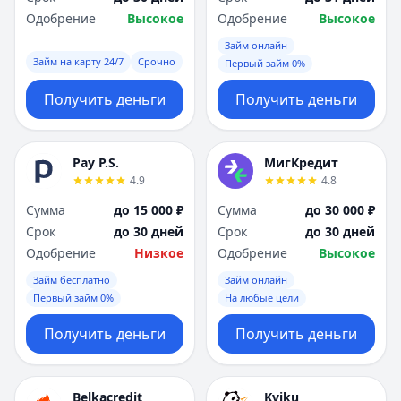
Одобрение
Высокое
Одобрение
Высокое
Займ онлайн
Займ на карту 24/7
Срочно
Первый займ 0%
Получить деньги
Получить деньги
Pay P.S.
МигКредит
4.9
4.8
Сумма
до 15 000 ₽
Сумма
до 30 000 ₽
Срок
до 30 дней
Срок
до 30 дней
Одобрение
Низкое
Одобрение
Высокое
Займ бесплатно
Займ онлайн
Первый займ 0%
На любые цели
Получить деньги
Получить деньги
Belkacredit
Kviku