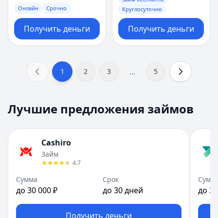
Онлайн
Срочно
Круглосуточно
Получить деньги
Получить деньги
...
1
2
3
5
Лучшие предложения займов
Cashiro
Займ
4.7
Сумма
Срок
Сумм
до 30 000 ₽
до 30 дней
до 30
Получить деньги