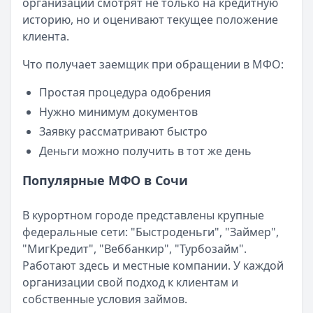
организации смотрят не только на кредитную
Категория:
МФО
историю, но и оценивают текущее положение
Читать новость
клиента.
Смс о «одобренном займе» от Bigmani Ru: как действов
Кратко:
Пришло СМС об одобрении займа от Bigmani Ru?
Что получает заемщик при обращении в МФО:
Опубликовано:
23 ноября 2025 г.
Категория:
МФО
Простая процедура одобрения
Читать новость
Нужно минимум документов
Все новости
Заявку рассматривают быстро
Деньги можно получить в тот же день
Популярные МФО в Сочи
В курортном городе представлены крупные
федеральные сети: "Быстроденьги", "Займер",
"МигКредит", "Веббанкир", "Турбозайм".
Работают здесь и местные компании. У каждой
организации свой подход к клиентам и
собственные условия займов.