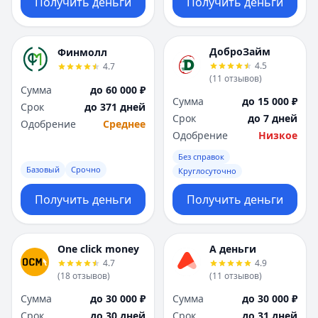
Получить деньги
Получить деньги
ДоброЗайм
Финмолл
4.5
4.7
(
11
отзывов
)
Сумма
до 60 000 ₽
Сумма
до 15 000 ₽
Срок
до 371 дней
Срок
до 7 дней
Одобрение
Среднее
Одобрение
Низкое
Без справок
Базовый
Срочно
Круглосуточно
Получить деньги
Получить деньги
One click money
А деньги
4.7
4.9
(
18
отзывов
)
(
11
отзывов
)
Сумма
до 30 000 ₽
Сумма
до 30 000 ₽
Срок
до 30 дней
Срок
до 31 дней