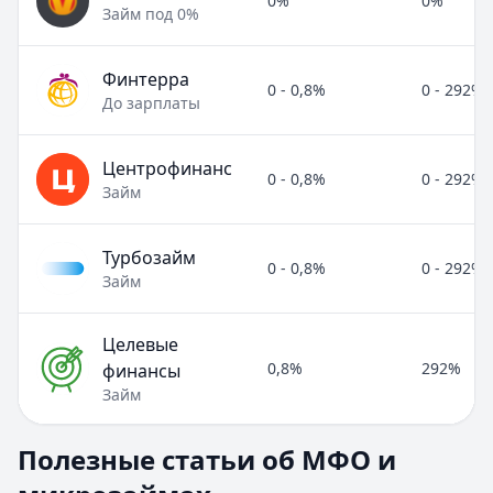
0%
0%
Займ под 0%
Финтерра
0 - 0,8%
0 - 292%
До зарплаты
Центрофинанс
0 - 0,8%
0 - 292%
Займ
Турбозайм
0 - 0,8%
0 - 292%
Займ
Целевые
0,8%
292%
финансы
Займ
Полезные статьи об МФО и микрозаймах
Полезные статьи об МФО и
Раздел:
МФО и микрозаймы
. Всего статей:
8
.
Займ под расписку