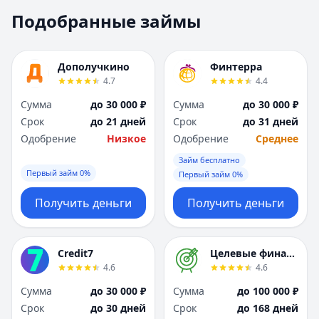
Москва
Москва
Подобранные займы
Н
Н
Набережные Челны
Набережные Челн
Нижний Новгород
Нижний Новгород
Дополучкино
Финтерра
Новокузнецк
Новокузнецк
4.7
4.4
Новосибирск
Новосибирск
Сумма
до 30 000 ₽
Сумма
до 30 000 ₽
О
О
Срок
до 21 дней
Срок
до 31 дней
Омск
Омск
Одобрение
Низкое
Одобрение
Среднее
Оренбург
Оренбург
Займ бесплатно
П
П
Первый займ 0%
Первый займ 0%
Пенза
Пенза
Пермь
Пермь
Получить деньги
Получить деньги
Р
Р
Ростов-на-Дону
Ростов-на-Дону
Рязань
Рязань
Credit7
Целевые финансы
4.6
4.6
С
С
Самара
Самара
Сумма
до 30 000 ₽
Сумма
до 100 000 ₽
Санкт-Петербург
Санкт-Петербург
Срок
до 30 дней
Срок
до 168 дней