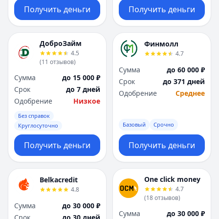
Получить деньги
Получить деньги
ДоброЗайм
Финмолл
4.5
4.7
(
11
отзывов
)
Сумма
до 60 000 ₽
Сумма
до 15 000 ₽
Срок
до 371 дней
Срок
до 7 дней
Одобрение
Среднее
Одобрение
Низкое
Без справок
Базовый
Срочно
Круглосуточно
Получить деньги
Получить деньги
One click money
Belkacredit
4.7
4.8
(
18
отзывов
)
Сумма
до 30 000 ₽
Сумма
до 30 000 ₽
Срок
до 30 дней