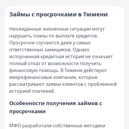
Категория:
МФО
Опубликовано:
16 ноября 2025 г.
Читать новость
Категория:
МФО и микрозаймы
Займы с просрочками в Тюмени
Возврат переплаты в «Займере»: актуальная инструкци
Читать статью
Кратко:
Разбираем, как вернуть переплату или ошибочно
Все статьи
Неожиданные жизненные ситуации могут
Опубликовано:
5 декабря 2025 г.
нарушить планы по выплате кредитов.
Категория:
МФО
Просрочки случаются даже у самых
Читать новость
ответственных заемщиков. Однако
Срочный микрозайм 15 000 ₽ на карту: свежая подборка
испорченная кредитная история не означает
Кратко:
Нужны 15 000 рублей на карту прямо сегодня? 
полный отказ от возможности получить
Опубликовано:
5 декабря 2025 г.
финансовую помощь. В Тюмени действуют
Категория:
МФО
микрофинансовые компании, которые
Читать новость
рассматривают заявки клиентов с проблемной
Рекордный рост доли клиентов МФО с iPhone: что стоит
историей платежей.
Кратко:
В III квартале 2025 года владельцы iPhone офо
Опубликовано:
5 декабря 2025 г.
Особенности получения займов с
Категория:
МФО
просрочками
Читать новость
57 сервисов микрозаймов через Госуслуги: где быстрее
МФО разработали собственные методики
Кратко:
Авторизация через Госуслуги ускоряет оформле