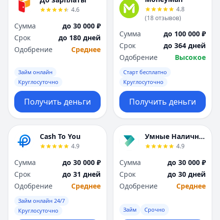
Я
Я
4.8
4.6
Ярославль
Ярославль
(
18
отзывов
)
Сумма
до 30 000 ₽
Вся Россия
Вся Россия
Сумма
до 100 000 ₽
Срок
до 180 дней
Срок
до 364 дней
Одобрение
Среднее
Одобрение
Высокое
Займ онлайн
Старт бесплатно
Круглосуточно
Круглосуточно
Получить деньги
Получить деньги
Cash To You
Умные Наличные
4.9
4.9
Сумма
до 30 000 ₽
Сумма
до 30 000 ₽
Срок
до 31 дней
Срок
до 30 дней
Одобрение
Среднее
Одобрение
Среднее
Займ онлайн 24/7
Займ
Срочно
Круглосуточно