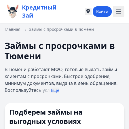
Кредитный
Войти
Города России
Города России
Зай
Популярные города
Популярные город
Москва
Москва
Главная
→
Займы с просрочками в Тюмени
Санкт-Петербург
Санкт-Петербург
Екатеринбург
Екатеринбург
Займы с просрочками в
Казань
Казань
Тюмени
А
А
Астрахань
Астрахань
В Тюмени работают МФО, готовые выдать займы
Б
Б
клиентам с просрочками. Быстрое одобрение,
Барнаул
Барнаул
минимум документов, выдача в день обращения.
Белгород
Белгород
Воспользуйтес
ь усл
Брянск
Брянск
Еще
В
В
Владивосток
Владивосток
Подберем займы на
Владимир
Владимир
Волгоград
Волгоград
выгодных условиях
Воронеж
Воронеж