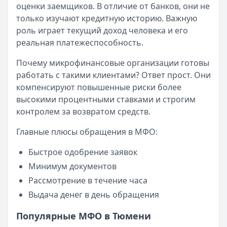
оценки заемщиков. В отличие от банков, они не
Опубликовано:
23 ноября 2025 г.
только изучают кредитную историю. Важную
Категория:
МФО
роль играет текущий доход человека и его
Читать новость
реальная платежеспособность.
Смс о «одобренном займе» от Bigmani Ru: как действов
Кратко:
Пришло СМС об одобрении займа от Bigmani Ru?
Почему микрофинансовые организации готовы
Опубликовано:
23 ноября 2025 г.
работать с такими клиентами? Ответ прост. Они
Категория:
МФО
компенсируют повышенные риски более
Читать новость
высокими процентными ставками и строгим
Все новости
контролем за возвратом средств.
Главные плюсы обращения в МФО:
Быстрое одобрение заявок
Минимум документов
Рассмотрение в течение часа
Выдача денег в день обращения
Популярные МФО в Тюмени