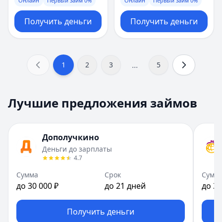
Онлайн
Первый займ 0%
Онлайн
Первый займ 0%
Получить деньги
Получить деньги
...
1
2
3
5
Лучшие предложения займов
Дополучкино
Деньги до зарплаты
4.7
Сумма
Срок
Сумм
до 30 000 ₽
до 21 дней
до 30
Получить деньги