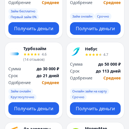
Саратов
Саратов
Одобрение
Среднее
Одобрение
Среднее
Севастополь
Севастополь
Займ бесплатно
Сочи
Сочи
Займ онлайн
Срочно
Первый займ 0%
Сургут
Сургут
Т
Т
Получить деньги
Получить деньги
Тверь
Тверь
Тольятти
Тольятти
Турбозайм
Томск
Томск
Небус
4.6
4.7
Тула
Тула
(
14
отзывов
)
Тюмень
Тюмень
Сумма
до 50 000 ₽
Сумма
до 30 000 ₽
У
У
Срок
до 113 дней
Срок
до 21 дней
Ульяновск
Ульяновск
Одобрение
Среднее
Одобрение
Среднее
Уфа
Уфа
Х
Х
Займ онлайн
Онлайн займ на карту
Хабаровск
Хабаровск
Круглосуточно
Срочно
Ч
Ч
Получить деньги
Получить деньги
Чебоксары
Чебоксары
Челябинск
Челябинск
Чита
Чита
MoneyMan
До зарплаты