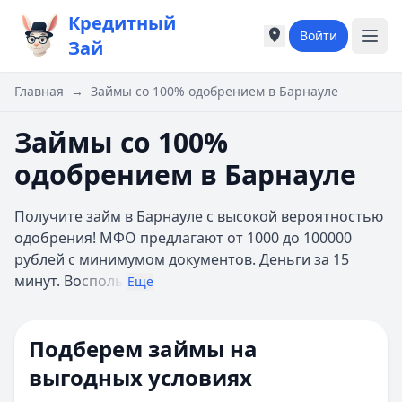
Кредитный
Войти
Города России
Города России
Зай
Популярные города
Популярные город
Москва
Москва
Главная
→
Займы со 100% одобрением в Барнауле
Санкт-Петербург
Санкт-Петербург
Екатеринбург
Екатеринбург
Займы со 100%
Казань
Казань
одобрением в Барнауле
А
А
Астрахань
Астрахань
Получите займ в Барнауле с высокой вероятностью
Б
Б
одобрения! МФО предлагают от 1000 до 100000
Барнаул
Барнаул
рублей с минимумом документов. Деньги за 15
Белгород
Белгород
минут. Во
споль
Брянск
Брянск
Еще
В
В
Владивосток
Владивосток
Подберем займы на
Владимир
Владимир
Волгоград
Волгоград
выгодных условиях
Воронеж
Воронеж