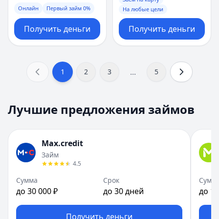
Онлайн
Первый займ 0%
На любые цели
Получить деньги
Получить деньги
...
1
2
3
5
Лучшие предложения займов
Max.credit
Займ
4.5
Сумма
Срок
Сумм
до 30 000 ₽
до 30 дней
до 10
Получить деньги