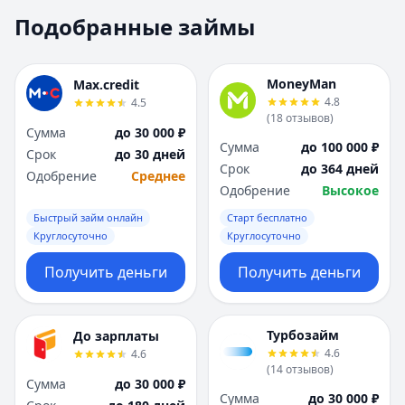
Москва
Москва
Подобранные займы
Н
Н
Набережные Челны
Набережные Челн
Нижний Новгород
Нижний Новгород
MoneyMan
Max.credit
Новокузнецк
Новокузнецк
4.8
4.5
(
18
отзывов
)
Новосибирск
Новосибирск
Сумма
до 30 000 ₽
О
О
Сумма
до 100 000 ₽
Срок
до 30 дней
Омск
Омск
Срок
до 364 дней
Одобрение
Среднее
Оренбург
Оренбург
Одобрение
Высокое
П
П
Быстрый займ онлайн
Старт бесплатно
Пенза
Пенза
Круглосуточно
Круглосуточно
Пермь
Пермь
Получить деньги
Получить деньги
Р
Р
Ростов-на-Дону
Ростов-на-Дону
Рязань
Рязань
Турбозайм
До зарплаты
С
С
4.6
4.6
Самара
Самара
(
14
отзывов
)
Сумма
до 30 000 ₽
Санкт-Петербург
Санкт-Петербург
Сумма
до 30 000 ₽