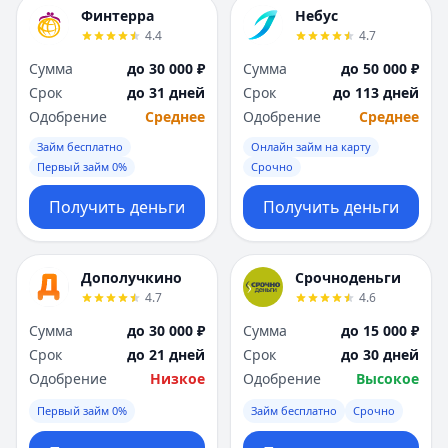
Я
Я
Финтерра
Небус
Ярославль
Ярославль
4.4
4.7
Вся Россия
Вся Россия
Сумма
до 30 000 ₽
Сумма
до 50 000 ₽
Срок
до 31 дней
Срок
до 113 дней
Одобрение
Среднее
Одобрение
Среднее
Займ бесплатно
Онлайн займ на карту
Первый займ 0%
Срочно
Получить деньги
Получить деньги
Дополучкино
Срочноденьги
4.7
4.6
Сумма
до 30 000 ₽
Сумма
до 15 000 ₽
Срок
до 21 дней
Срок
до 30 дней
Одобрение
Низкое
Одобрение
Высокое
Первый займ 0%
Займ бесплатно
Срочно