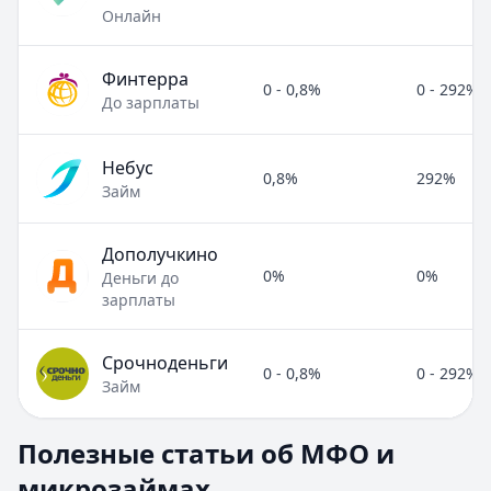
Онлайн
Финтерра
0 - 0,8%
0 - 292%
До зарплаты
Небус
0,8%
292%
Займ
Дополучкино
0%
0%
Деньги до
зарплаты
Срочноденьги
0 - 0,8%
0 - 292%
Займ
Полезные статьи об МФО и микрозаймах
Полезные статьи об МФО и
Раздел:
МФО и микрозаймы
. Всего статей:
8
.
микрозаймах
Займ под расписку