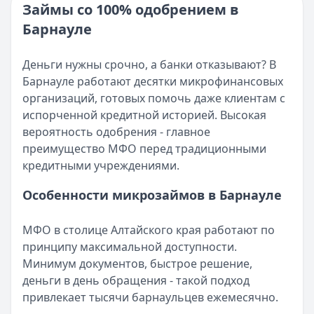
Категория:
МФО и микрозаймы
Займы со 100% одобрением в
Возврат переплаты в «Займере»: актуальная инструкци
Читать статью
Барнауле
Кратко:
Разбираем, как вернуть переплату или ошибочно
Все статьи
Опубликовано:
5 декабря 2025 г.
Категория:
МФО
Деньги нужны срочно, а банки отказывают? В
Читать новость
Барнауле работают десятки микрофинансовых
Срочный микрозайм 15 000 ₽ на карту: свежая подборка
организаций, готовых помочь даже клиентам с
Кратко:
Нужны 15 000 рублей на карту прямо сегодня? 
испорченной кредитной историей. Высокая
Опубликовано:
5 декабря 2025 г.
вероятность одобрения - главное
Категория:
МФО
преимущество МФО перед традиционными
Читать новость
кредитными учреждениями.
Рекордный рост доли клиентов МФО с iPhone: что стоит
Особенности микрозаймов в Барнауле
Кратко:
В III квартале 2025 года владельцы iPhone офо
Опубликовано:
5 декабря 2025 г.
МФО в столице Алтайского края работают по
Категория:
МФО
принципу максимальной доступности.
Читать новость
Минимум документов, быстрое решение,
57 сервисов микрозаймов через Госуслуги: где быстрее
деньги в день обращения - такой подход
Кратко:
Авторизация через Госуслуги ускоряет оформле
привлекает тысячи барнаульцев ежемесячно.
Опубликовано:
23 ноября 2025 г.