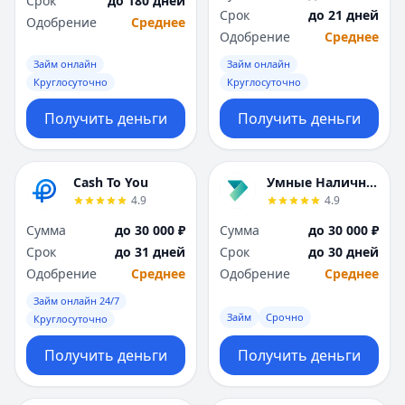
Срок
до 180 дней
Саратов
Саратов
Срок
до 21 дней
Одобрение
Среднее
Севастополь
Севастополь
Одобрение
Среднее
Сочи
Сочи
Займ онлайн
Займ онлайн
Сургут
Сургут
Круглосуточно
Круглосуточно
Т
Т
Тверь
Тверь
Получить деньги
Получить деньги
Тольятти
Тольятти
Томск
Томск
Тула
Тула
Cash To You
Умные Наличные
Тюмень
Тюмень
4.9
4.9
У
У
Сумма
до 30 000 ₽
Сумма
до 30 000 ₽
Ульяновск
Ульяновск
Срок
до 31 дней
Срок
до 30 дней
Уфа
Уфа
Одобрение
Среднее
Одобрение
Среднее
Х
Х
Займ онлайн 24/7
Хабаровск
Хабаровск
Займ
Срочно
Круглосуточно
Ч
Ч
Чебоксары
Чебоксары
Получить деньги
Получить деньги
Челябинск
Челябинск
Чита
Чита