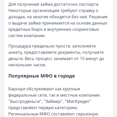
Категория:
МФО
Для получения займа достаточно паспорта.
Читать новость
Некоторые организации требуют справку о
Смс о «одобренном займе» от Bigmani Ru: как действов
доходах, но многие обходятся без неё. Решение
Кратко:
Пришло СМС об одобрении займа от Bigmani Ru?
о выдаче займа принимается на основе данных
Опубликовано:
23 ноября 2025 г.
кредитных бюро и внутренних скоринговых
Категория:
МФО
систем компании.
Читать новость
Все новости
Процедура предельно проста: заполняете
анкету, предоставляете документы, получаете
деньги. Весь процесс занимает от 15 минут до
нескольких часов.
Популярные МФО в городе
Барнаул обслуживают как крупные
федеральные сети, так и местные компании.
"Быстроденьги", "Займер", "МигКредит"
представляют первую категорию.
Региональные МФО составляют серьезную