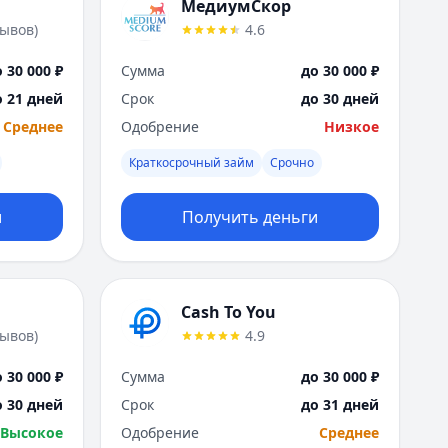
Саратов
МедиумСкор
Севастополь
зывов
)
4.6
Сочи
 30 000 ₽
Сумма
до 30 000 ₽
Сургут
Т
о 21 дней
Срок
до 30 дней
Тверь
Среднее
Одобрение
Низкое
Тольятти
Краткосрочный займ
Срочно
Томск
Тула
и
Получить деньги
Тюмень
У
Ульяновск
Уфа
Cash To You
Х
зывов
)
4.9
Хабаровск
Ч
 30 000 ₽
Сумма
до 30 000 ₽
Чебоксары
о 30 дней
Срок
до 31 дней
Челябинск
Высокое
Одобрение
Среднее
Чита