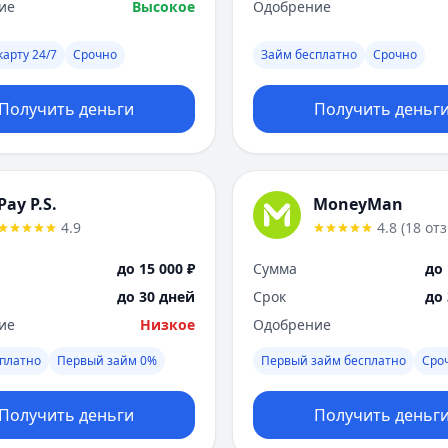
ие
Высокое
Одобрение
карту 24/7
Срочно
Займ бесплатно
Срочно
Получить деньги
Получить деньг
Pay P.S.
MoneyMan
4.9
4.8
(
18
от
до 15 000 ₽
Сумма
до 
до 30 дней
Срок
до
ие
Низкое
Одобрение
платно
Первый займ 0%
Первый займ бесплатно
Сро
Получить деньги
Получить деньг