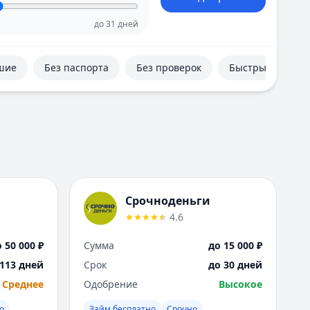
Е
Екатеринбург
до
31
дней
И
Иваново
шие
Без паспорта
Без проверок
Быстрые
Ижевск
Иркутск
К
Казань
Калининград
Кемерово
Киров
Краснодар
Срочноденьги
Красноярск
4.6
Курск
Л
 50 000 ₽
Сумма
до 15 000 ₽
Липецк
 113 дней
Срок
до 30 дней
М
Среднее
Одобрение
Высокое
Магнитогорск
Махачкала
о
Займ бесплатно
Срочно