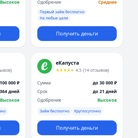
Высокое
Одобрение
Среднее
Первый займ бесплатно
На любые цели
и
Получить деньги
еКапуста
зывов
)
4.5
(
14
отзывов
)
100 000 ₽
Сумма
до 30 000 ₽
 364 дней
Срок
до 21 дней
Высокое
Одобрение
Высокое
чно
Займ бесплатно
Круглосуточно
и
Получить деньги