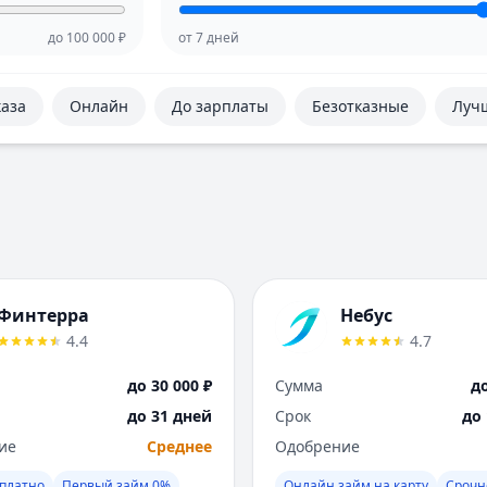
до
100 000
₽
от
7
дней
каза
Онлайн
До зарплаты
Безотказные
Луч
Финтерра
Небус
4.4
4.7
до 30 000 ₽
Сумма
до
до 31 дней
Срок
до
ие
Среднее
Одобрение
платно
Первый займ 0%
Онлайн займ на карту
Срочн