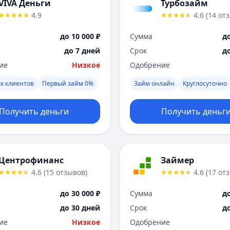
VIVA Деньги
Турбозайм
4.9
4.6
(
14
от
до 10 000 ₽
Сумма
до
до 7 дней
Срок
д
ие
Низкое
Одобрение
х клиентов
Первый займ 0%
Займ онлайн
Круглосуточно
Получить деньги
Получить деньг
Центрофинанс
Займер
4.6
(
15
отзывов
)
4.6
(
17
от
до 30 000 ₽
Сумма
до
до 30 дней
Срок
д
ие
Низкое
Одобрение