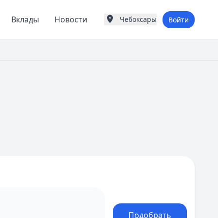
Вклады
Новости
Чебоксары
Войти
Города России
Популярные города
Москва
Санкт-Петербург
Екатеринбург
Казань
А
Астрахань
Б
Барнаул
Белгород
Брянск
В
Владивосток
Владимир
Волгоград
Воронеж
Подобрать