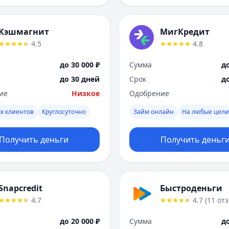
Кэшмагнит
МигКредит
4.5
4.8
до 30 000 ₽
Сумма
до
до 30 дней
Срок
д
ие
Низкое
Одобрение
х клиентов
Круглосуточно
Займ онлайн
На любые цели
Получить деньги
Получить деньг
Snapcredit
Быстроденьги
4.7
4.7
(
11
от
до 20 000 ₽
Сумма
до