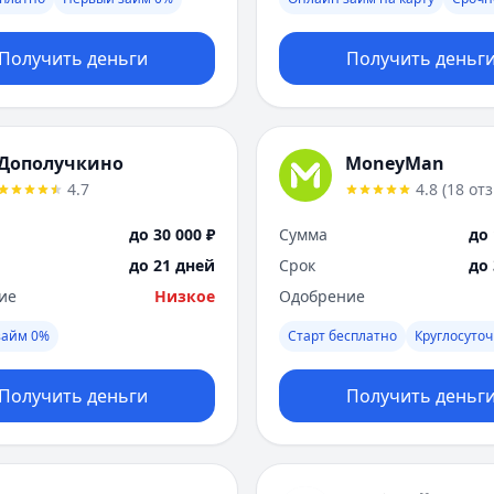
Получить деньги
Получить деньг
Дополучкино
MoneyMan
4.7
4.8
(
18
от
до 30 000 ₽
Сумма
до 
до 21 дней
Срок
до
ие
Низкое
Одобрение
займ 0%
Старт бесплатно
Круглосуто
Получить деньги
Получить деньг