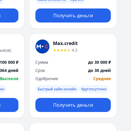
Москва
Н
и
Получить деньги
Набережные Челны
Нижний Новгород
Новокузнецк
Новосибирск
Max.credit
О
зывов
)
4.5
Омск
Оренбург
100 000 ₽
Сумма
до 30 000 ₽
П
 364 дней
Срок
до 30 дней
Пенза
Высокое
Одобрение
Среднее
Пермь
Р
чно
Быстрый займ онлайн
Круглосуточно
Ростов-на-Дону
Рязань
и
Получить деньги
С
Самара
Санкт-Петербург