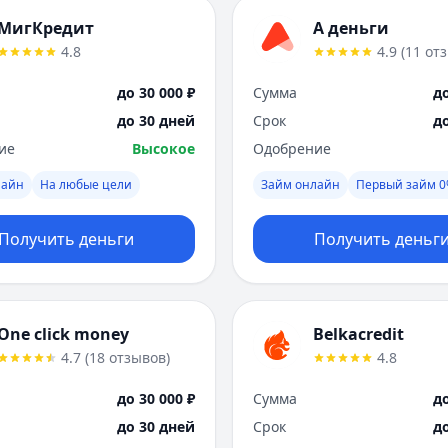
МигКредит
А деньги
4.8
4.9
(
11
от
до 30 000 ₽
Сумма
до
до 30 дней
Срок
д
ие
Высокое
Одобрение
лайн
На любые цели
Займ онлайн
Первый займ 
Получить деньги
Получить деньг
One click money
Belkacredit
4.7
(
18
отзывов
)
4.8
до 30 000 ₽
Сумма
до
до 30 дней
Срок
д