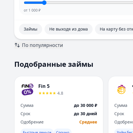
от
1 000
₽
Займы
Не выходя из дома
На карту без от
По популярности
Подобранные займы
Fin 5
4.8
Сумма
до 30 000 ₽
Сумма
Срок
до 30 дней
Срок
Одобрение
Среднее
Одобрен
Быстрые деньги
Срочно
Займ бес